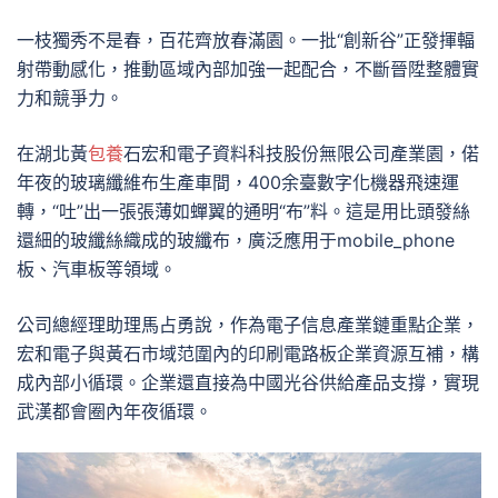
一枝獨秀不是春，百花齊放春滿園。一批“創新谷”正發揮輻
射帶動感化，推動區域內部加強一起配合，不斷晉陞整體實
力和競爭力。
在湖北黃
包養
石宏和電子資料科技股份無限公司產業園，偌
年夜的玻璃纖維布生產車間，400余臺數字化機器飛速運
轉，“吐”出一張張薄如蟬翼的通明“布”料。這是用比頭發絲
還細的玻纖絲織成的玻纖布，廣泛應用于mobile_phone
板、汽車板等領域。
公司總經理助理馬占勇說，作為電子信息產業鏈重點企業，
宏和電子與黃石市域范圍內的印刷電路板企業資源互補，構
成內部小循環。企業還直接為中國光谷供給產品支撐，實現
武漢都會圈內年夜循環。