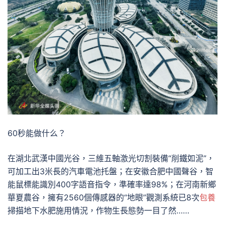
60秒能做什么？
在湖北武漢中國光谷，三維五軸激光切割裝備“削鐵如泥”，
可加工出3米長的汽車電池托盤；在安徽合肥中國聲谷，智
能鼠標能識別400字語音指令，準確率達98%；在河南新鄉
華夏農谷，擁有2560個傳感器的“地眼”觀測系統已8次
包養
掃描地下水肥施用情況，作物生長態勢一目了然……