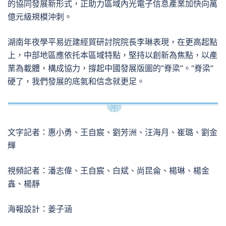
的協同發展新形式，正助力區域內光電子信息產業加快向萬
億元級規模沖刺。
湖南年夜學平易近建經貿研討院院長李琳表現，在更高起點
上，中部地區應依托本區域特點，堅持以創新為焦點，以產
業為載體，構成協力，撐起中國發展版圖的“脊梁”。“脊梁”
硬了，我們發展的底氣和信念就更足。
文字記者：惠小勇、王自宸、劉芳洲、汪海月、崔璐、劉金
輝
視頻記者：潘志偉、王自宸、白斌、尚昆侖、楊琳、楊金
鑫、楊靜
海報設計：姜子涵