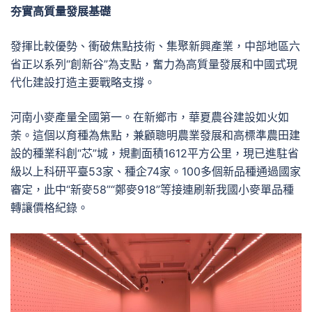
夯實高質量發展基礎
發揮比較優勢、衝破焦點技術、集聚新興產業，中部地區六
省正以系列“創新谷”為支點，奮力為高質量發展和中國式現
代化建設打造主要戰略支撐。
河南小麥產量全國第一。在新鄉市，華夏農谷建設如火如
荼。這個以育種為焦點，兼顧聰明農業發展和高標準農田建
設的種業科創“芯”城，規劃面積1612平方公里，現已進駐省
級以上科研平臺53家、種企74家。100多個新品種通過國家
審定，此中“新麥58”“鄭麥918”等接連刷新我國小麥單品種
轉讓價格紀錄。