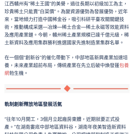
江西贛州有“稀土王國”的美譽，過往長期以初級加工為主，
珍貴稀土只能賣“白菜價”。為變資源優勢為發展優勢，近年
來，當地傾力打造中國稀金谷，吸引科研平臺攻關關鍵技
術，推動構成采選—冶煉—稀土合金—稀土永磁等效能資料
及應用產業鏈。今朝，贛州稀土產業規模已達千億元級，稀
土新資料及應用集群勝利進選國家先進制造業集群名單。
在一個個“創新谷”的催化帶動下，中部地區新興產業加速培
養，未來產業超前布局，傳統產業在先立后破中煥發蓬
包養
網
勃生機。
軌制創新釋放地區發展活氣
“往年10月開工，3個月立起廠房東體，近期就要正式投
產。”在湖南婁底中部地區資料谷，湖南年夜美智造新資料