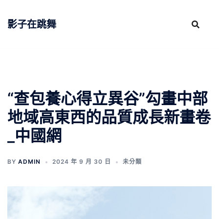
跳
至
影子在跳舞
主
要
內
容
“查包養心得立異谷”勾畫中部
地域高東西的品質成長新畫卷
_中國網
BY
ADMIN
2024 年 9 月 30 日
未分類