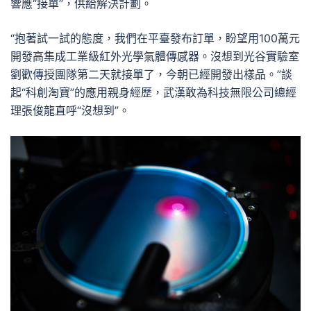
響應“接單”，供給解決計劃。
“抱著試一試的態度，我們在平臺發布訂單，盼望用100萬元
開發高集成工業級紅外光學氣體傳感器。沒想到光谷實驗室
劉歡傳授團隊第二天就接單了，今朝已經開發出樣品。”談
起“科創淘寶”的應用親身經歷，武漢敢為科技無限公司總經
理張俊龍直呼“沒想到”。