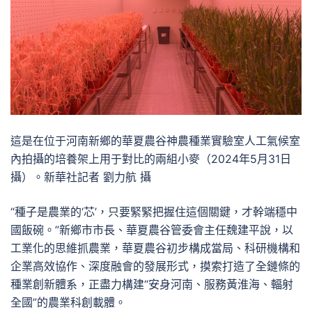
這是在位于河南新鄉的華夏農谷神農種業實驗室人工氣候室
內拍攝的培養架上用于對比的兩組小麥（2024年5月31日
攝）。新華社記者 劉力航 攝
“種子是農業的‘芯’，只要緊緊把握住這個關鍵，才幹端穩中
國飯碗。”新鄉市市長、華夏農谷管委會主任魏建平說，以
工業化的思維抓農業，華夏農谷初步構成當局、科研機構和
企業高效協作、深度融會的發展形式，摸索打造了全鏈條的
種業創新體系，正盡力構建“安身河南、服務黃淮海、輻射
全國”的農業科創載體。