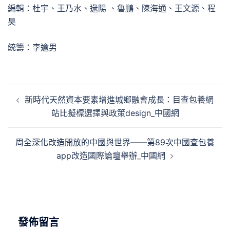
編輯：杜宇、王乃水、逯陽 、魯鵬、陳海通、王文源、程
昊
統籌：李逾男
文
新時代天然資本要素增進城鄉融會成長：目查包養網
章
站比擬標選擇與政策design_中國網
導
覽
周全深化改造開放的中國與世界——第89次中國查包養
app改造國際論壇舉辦_中國網
發佈留言