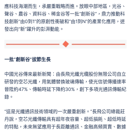
應科技海潮而生，承嚴重戰略而進。放眼中部地區，光谷、
聲谷、農谷、資料谷、稀金谷等一批“創新谷”，鼎力推動科
技創新“由0到1”的原創性衝破和“由1到N”的產業化應用，迸
發出向“新”躍升的彭湃動能。
一批“創新谷”拔節生長
中國光谷傳來最新新聞：由長飛光纖光纜股份無限公司自立
研發的空芯光纖，用氣體替換玻璃傳輸，使光信號傳播速率
晉陞約47%、傳輸時延下降約30%，創下多項光通訊傳輸紀
錄。
“這是光纖通訊技術領域的一次嚴重創新。”長飛公司總裁莊
丹說，空芯光纖傳輸具有超年夜容量、超低損耗、超低時延
的特點，未來無望應用于長距離通訊、金融高頻買賣、數據