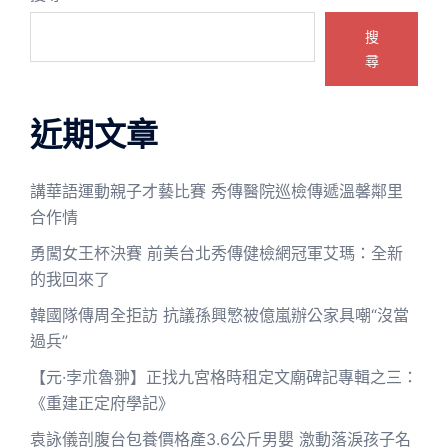
搜
尋
近期文章
講華語運動親子才藝比賽 秀傳醫院巡檢傳遞溫馨鄰里
合作情
勇闖女王杯決賽 前美台北秀傳健檢網冠軍艾瑪：全新
的我回來了
韓國隊傳周全拒訪 抗議孫興慜被億嵐辦公家具嘲“沒當
過兵”
【元·孛朮魯翀】正找九宮格時租定文廟碑記專輯之三：
《重建正定府學記》
袁詠儀剖腹台包養價格產3.6公斤男嬰 激動落淚孩子名