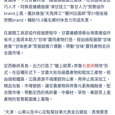
家團隊，下沉甘肅村落一線展開組團式幫扶，培育適用型技
巧人才，特殊是連續施展“津甘技工”“魯甘人力”勞務協作
brand上風，攙扶做強“天馬焊工”“蘭州拉面師”等51個省級
勞務brand，輔助15.9萬名鄉村休息力完成失業。
在展開工具部協作經過歷程中，甘肅連續領導台灣東邊協作
省市上風資本助力“甘味”農特產物打造，經由過程展開“甘味
進魯”“甘味進津”等展銷推介運動，帶動“甘味”農特產物走向
全國市場。
定西聯袂青島，出力打造了“隴上縱貫+齊魯
包養網
飛地”形
式。在這種形式下，甘肅大批低級農產物和粗加工產物，經
由過程鐵路、公路源源不竭運銷到山東，再停止高深加工、
精品包裝、市場營銷，讓甘肅產物與齊魯元素無機融會、配
合闖市場，帶動定西的馬鈴薯、中藥材、草牧、果蔬等上風
產物的發賣範圍連上臺階。
“天津、山東以及中心定點幫扶單元真金白銀投、真情實意