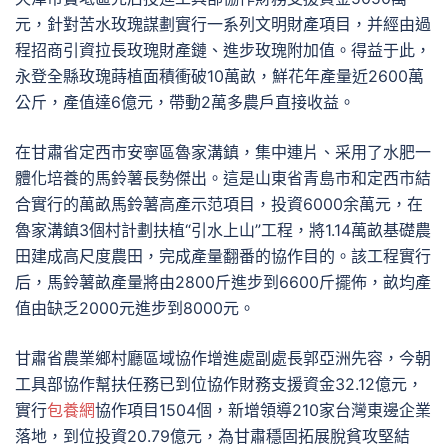
元，針對苦水玫瑰謀劃實行一系列文明財產項目，并經由過
程招商引資拉長玫瑰財產鏈、進步玫瑰附加值。得益于此，
永登全縣玫瑰蒔植面積衝破10萬畝，鮮花年產量近2600萬
公斤，產值達6億元，帶動2萬多農戶直接收益。
在甘肅省定西市安寧區魯家溝鎮，集中連片、采用了水肥一
體化培養的馬鈴薯長勢傑出。這是山東省青島市和定西市結
合實行的萬畝馬鈴薯高產示范項目，投資6000余萬元，在
魯家溝鎮3個村計劃扶植“引水上山”工程，將1.14萬畝基礎農
田建成高尺度農田，完成產量翻番的協作目的。該工程實行
后，馬鈴薯畝產量將由2800斤進步到6600斤擺佈，畝均產
值由缺乏2000元進步到8000元。
甘肅省農業鄉村廳區域協作增進處副處長郭亞洲先容，今朝
工具部協作幫扶任務已到位協作財務支援資金32.12億元，
實行
包養網
協作項目1504個，新增領導210家台灣東邊企業
落地，到位投資20.79億元，為甘肅穩固拓展脫貧攻堅結