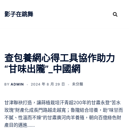
跳
至
影子在跳舞
主
要
內
容
查包養網心得工具協作助力
“甘味出隴”_中國網
BY
ADMIN
2024 年 8 月 29 日
未分類
甘津聯袂打造，讓蒔植栽培汗青超200年的甘肅永登“苦水
玫瑰”財產化成長門路越走越寬；魯隴結合培養，助“味甘而
不膩、性溫而不燥”的甘肅廣河肉羊養殖，朝向百億綠色財
產目的邁進……