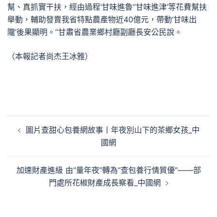
幫、真抓實干扶，經由過程‘甘味進魯’‘甘味進津’等花費幫扶
舉動，輔助發賣我省特點農產物近40億元，帶動‘甘味出
隴’後果顯明。”甘肅省農業鄉村廳副廳長安公民說。
（本報記者尚杰王冰雅）
文
圖片查甜心包養網故事丨年夜別山下的茶鄉女孩_中
章
國網
導
覽
加速財產進級 由“量年夜”轉為“查包養行情質優”——部
門處所花椒財產成長察看_中國網