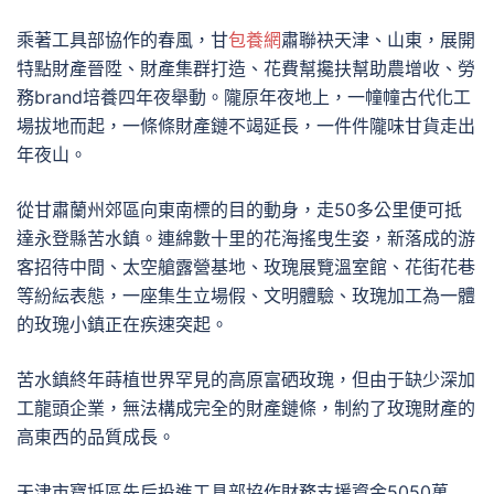
乘著工具部協作的春風，甘
包養網
肅聯袂天津、山東，展開
特點財產晉陞、財產集群打造、花費幫攙扶幫助農增收、勞
務brand培養四年夜舉動。隴原年夜地上，一幢幢古代化工
場拔地而起，一條條財產鏈不竭延長，一件件隴味甘貨走出
年夜山。
從甘肅蘭州郊區向東南標的目的動身，走50多公里便可抵
達永登縣苦水鎮。連綿數十里的花海搖曳生姿，新落成的游
客招待中間、太空艙露營基地、玫瑰展覽溫室館、花街花巷
等紛紜表態，一座集生立場假、文明體驗、玫瑰加工為一體
的玫瑰小鎮正在疾速突起。
苦水鎮終年蒔植世界罕見的高原富硒玫瑰，但由于缺少深加
工龍頭企業，無法構成完全的財產鏈條，制約了玫瑰財產的
高東西的品質成長。
天津市寶坻區先后投進工具部協作財務支援資金5050萬