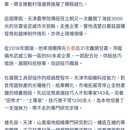
果、周全推動村落復興施展了積極感化。
這個寒假，天津農學院傳授班立桐又一次離開了海拔3000
米的甘肅省武威市天祝縣，走進企業，實地清楚白靈菇菌種
發育和菌棒制作情形，并停止現場領導。
從2018年開端，他率領團隊先
包養
后31次離開甘肅，萍蹤
遍布武威三縣一區的60多家企業、一起配合社，供給技巧
徵詢、展開科技辦事、培訓技巧職員。
在展開工具部協作的經過歷程中，天津市組織科技氣力，對
食用菌財產的劣種推行、結果轉化、市場拓展等停止全財產
鏈的傾囊相授，先后培育高端技巧人才和專家143名，培養
“田秀才”、“土專家”、技巧骨干等1200余人，為本地培養了
一支強無力、帶不走的專門研究步隊。
據先容，天津、山東兩地組織專門研究對口、構造互補的專