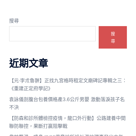
搜尋
搜
尋
近期文章
【元·孛朮魯翀】正找九宮格時租定文廟碑記專輯之三：
《重建正定府學記》
袁詠儀剖腹台包養價格產3.6公斤男嬰 激動落淚孩子名
不決
【防森和診所體檢控疫情，龍口外行動】公路建養中間
聯防聯控，果斷打贏阻擊戰