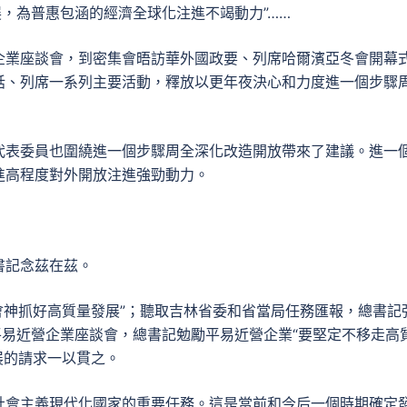
展，為普惠包涵的經濟全球化注進不竭動力”……
企業座談會，到密集會晤訪華外國政要、列席哈爾濱亞冬會開幕
話、列席一系列主要活動，釋放以更年夜決心和力度進一個步驟
代表委員也圍繞進一個步驟周全深化改造開放帶來了建議。進一
進高程度對外開放注進強勁動力。
書記念茲在茲。
精會神抓好高質量發展”；聽取吉林省委和省當局任務匯報，總書記
平易近營企業座談會，總書記勉勵平易近營企業“要堅定不移走高
展的請求一以貫之。
社會主義現代化國家的重要任務。這是當前和今后一個時期確定