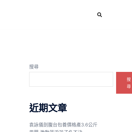
搜尋
搜
尋
近期文章
袁詠儀剖腹台包養價格產3.6公斤