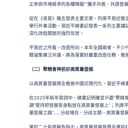
正參與市場競爭的各種障礙”“攜手共進、共謀發
從在《求是》雜志發表主要文章、列席平易近營
舉行外事活動，習近平總書記發表一系列主要講
深化改造開放的強烈信號。
平易近之所看，改造所向。本年全國兩會，不少
驟凝集廣泛共識，將為落實好嚴重改造任務、推
（二）聚精會神抓好高質量發展
以高質量發展周全推進中國式現代化，習近平總
在2025年新年賀詞中，總書記明確宣示要“聚
調“堅持把發展安身點放在高質量發展上”；列席
量發展之路”……分歧場合、分歧主題，高質量發
黨的二十年夜報告指出，高質量發展是周全建設