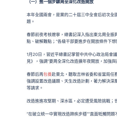
（一）進一個步驟周全深化改造開放
本年全國兩會，是黨的二十屆三中全會后初次全國
題。
春節前夜考核遼寧，總書記深入指出東北周全振興
點、破解難點；“各級干部要進步在開放條件下想
1月20日，習近平總書記掌管中共中心政治局會
見》，強調“要周全深化改造擴年夜開放，加強與
春節后再
包養
赴東北，聽取吉林省委和省當局任務
強調設置改造議題、天生改造計劃，著力解決深
等請求。
改造進進攻堅期、深水區，必定遭受風險挑戰；
“在破立統一中實現改造蹄疾步穩”“直面牴觸問