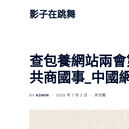
跳
至
影子在跳舞
主
要
內
容
查包養網站兩會第
共商國事_中國
BY
ADMIN
2025 年 7 月 3 日
未分類