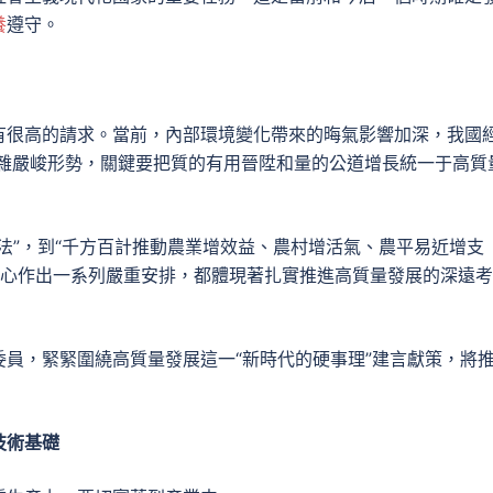
養
遵守。
有很高的請求。當前，內部環境變化帶來的晦氣影響加深，我國
雜嚴峻形勢，關鍵要把質的有用晉陞和量的公道增長統一于高質
法”，到“千方百計推動農業增效益、農村增活氣、農平易近增支
黨中心作出一系列嚴重安排，都體現著扎實推進高質量發展的深遠考
員，緊緊圍繞高質量發展這一“新時代的硬事理”建言獻策，將
技術基礎