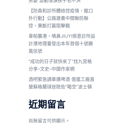
男嬰 激動落淚孩子名不決
【防森和診所體檢控疫情，龍口
外行動】公路建養中間聯防聯
控，果斷打贏阻擊戰
韋帕襲港，噴鼻JIUYI俱意診所設
計港地理臺發出本年首個十號颶
風信號
“成功的日子就快來了”找九宮格
分享–文史–中國作家網
酒吧緊急調車運啤酒 億嵐工廠直
營蘇格蘭球迷險些“喝空”波士頓
近期留言
尚無留言可供顯示。