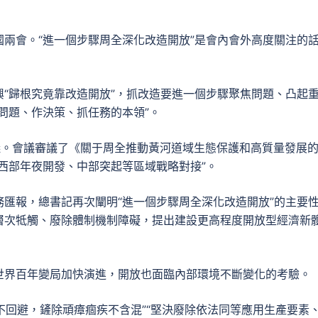
兩會。“進一個步驟周全深化改造開放”是會內會外高度關注的
“歸根究竟靠改造開放”，抓改造要進一個步驟聚焦問題、凸起
問題、作決策、抓任務的本領”。
議。會議審議了《關于周全推動黃河道域生態保護和高質量發展
西部年夜開發、中部突起等區域戰略對接”。
匯報，總書記再次闡明“進一個步驟周全深化改造開放”的主要
層次牴觸、廢除體制機制障礙，提出建設更高程度開放型經濟新
世界百年變局加快演進，開放也面臨內部環境不斷變化的考驗。
題不回避，鏟除頑瘴痼疾不含混”“堅決廢除依法同等應用生產要素