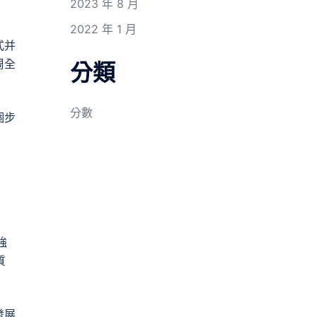
2023 年 8 月
2022 年 1 月
式并
周全
分類
分數
個步
強
質
發展