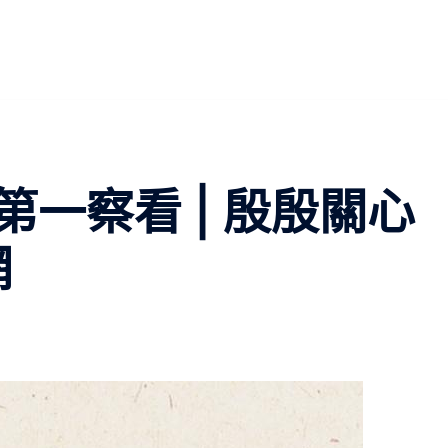
一察看 | 殷殷關心
網