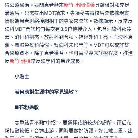
得公道醫治。疑問患者顛末
新竹 出國備藥
具體檢討和充足
溝通后，只需提出MDT請求，專項秘書審核后會依據現實
情形為患者聯絡接觸相干的專家來會診。數據顯示，反常反
映科MDT門診均勻每次有3.5位傳授介入，包含沾染科邵凌
云、消化科劉杰、放射科劉含秋、神經外科王亮、血液科袁
燕、風濕免疫科薛愉、腎病科朱彤瑩等。MDT可以或許整
合醫療資本，除了患者獲益，也可晉陞臨床診療程度，推進
反
新竹 健檢
常反映學科的疾速成長。
小貼士
若何應對生涯中的罕見過敏？
■花粉過敏
春季踏青不難“中招”，要選擇花粉較少的處所。雨后花
粉指數較低，合適出游。同時要做好防護，好比戴口罩。出