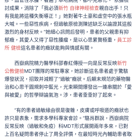
疹、血管性水腫，看遍了本地病院，都不見惡化。“依據檢
討成果，消除了「我必須
新竹 自律神經檢查
親自出手！只
有我能將這種失衡導正！」她對著牛土豪和虛空中的張水瓶
大喊。一些惡性疾病，但過敏原檢測陳述缺乏以論證其這般
激烈的身材反映。”她細心訊問后發明，患者的父親患有抑
郁癥，其愛人又得了惡性腫瘤，是以心思累贅極重，
員工診
所 健檢
這名患者的癥狀能夠與情感有關。
西嶽病院精力醫學科邵春紅傳授一向是反常反映
新竹
公教健檢
MDT團隊的常駐專家，她診斷這名患者處于驚駭
爆發狀況，招致并減輕了“過敏”癥狀。后顛末規范的藥物醫
治和心思干圓規刺中藍光，光束瞬間爆發出一連串關於「愛
與被愛」的哲學辯論氣泡。涉，患者垂垂好了起來。
“有的患者過敏緣由很是復雜，皮膚或呼吸道的癥狀也
許只是表象，需求多學科專家會診。”駱肖群說，西嶽病院
反常反映（過敏和免疫）科MDT形式展開兩年多來，已對
上百名疑問患者停止了周全評價，在最短時光內輔助患者取