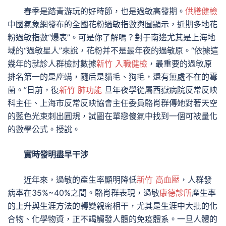
春季是踏青游玩的好時節，也是過敏高發期。
供膳健檢
中國氣象網發布的全國花粉過敏指數輿圖顯示，近期多地花
粉過敏指數“爆表”。可是你了解嗎？對于南邊尤其是上海地
域的“過敏星人”來說，花粉并不是最年夜的過敏原。“依據這
幾年的就診人群檢討數據
新竹 入職健檢
，最重要的過敏原
排名第一的是塵螨，隨后是貓毛、狗毛，還有無處不在的霉
菌。”日前，復
新竹 肺功能
旦年夜學從屬西嶽病院反常反映
科主任、上海市反常反映協會主任委員駱肖群傳她對著天空
的藍色光束刺出圓規，試圖在單戀傻氣中找到一個可被量化
的數學公式。授說。
實時發明盡早干涉
近年來，過敏的產生率顯明降低
新竹 高血壓
，人群發
病率在35%~40%之間。駱肖群表現，過敏
康德診所
產生率
的上升與生涯方法的轉變親密相干，尤其是生涯中大批的化
合物、化學物資，正不竭觸發人體的免疫體系。一旦人體的