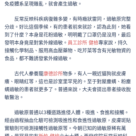
免疫體系呈現雜亂，就會產生過敏。
反常反映科疾病復雜多變，有時癥狀雷同，過敏原完整
分歧。好比這個季候，有的患者前來就診，認為此刻，她看
到了什麼？本身是花粉過敏，明明戴了口罩仍是沒用，最后
發明本身竟是對紫外線過敏。
員工診所 健檢
專家說，持久
接觸化學制品、服用高血壓藥物、吃芹菜等含有光敏物資的
食品，都不難誘發紫外線過敏。
古代人豢養寵
康德診所
物多，有人一親近貓狗就皮膚
癢、眼睛紅等，這也是診室里罕見的。至于對屋塵螨、粉塵
螨過敏的患者就更多了。普通來說，大夫會提出患者接收脫
敏醫治。
過敏原普通以3種道路進侵人體，吸進、食進和接觸。
經由過程抽血化驗可檢測吸進性和食進性過敏原，皮膚斑貼
實驗則可檢測接觸性過敏原等。今朝已知的過敏原稀有萬