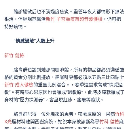
確診過敏后也不消過度焦炙。盡管年夜大都情形下無法
根治，但經規范醫治
新竹 子宮頸疫苗
超音波健檢
，仍可把
持好病情。
“情感過敏”人數上升
新竹 健檢
駱肖群也談到她那間咖啡館，所有的物品都必須遵循嚴
格的黃金分割比例擺放，連咖啡豆都必須以五點三比四點七
新竹 成人健檢
的重量比例混合。，春季還需求警戒“情感過
敏”。有時辰心思原因也會釀成“過敏原”，此時皮膚就釀成了
身材的“壓力探測器”，會呈現紅疹、瘙癢等癥狀。
駱肖群記得一位外埠來的患者，帶著厚厚的一沓病
竹科
X光
歷材料離開西嶽病院，她說本身被診斷為蕁
竹科 健檢
麻