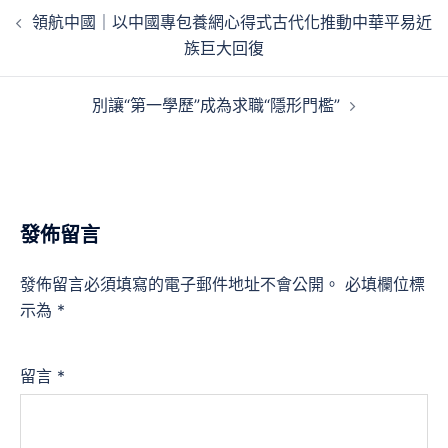
文
領航中國｜以中國專包養網心得式古代化推動中華平易近
章
族巨大回復
導
覽
別讓“第一學歷”成為求職“隱形門檻”
發佈留言
發佈留言必須填寫的電子郵件地址不會公開。
必填欄位標
示為
*
留言
*