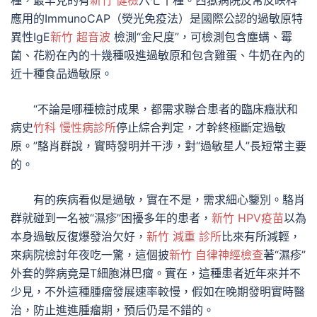
種，最罕見的有
新竹 健檢
六七十種。西嶽病院反常反映科
應用的ImmunoCAP（熒光免疫法）是國際公認的過敏原特
異性IgE
新竹 超音波
檢測“金尺度”，可檢測包含塵螨、霉
菌、花粉在內的十幾種吸進過敏原和包含雞蛋、牛奶在內的
近十種食品過敏原。
“不論是哪種檢討成果，都需求聯合患者的臨床癥狀和
病史
竹科 慢性病診所
停止綜合判定，才幹終極斷定過敏
原。”駱肖群說，實時發明并干涉，對“過敏星人”長短常主要
的。
有的疾病看似是過敏，實在不是，需求細心鑒別。駱肖
群就碰到一名被“濕疹”困擾多年的患者，
新竹 HPV疫苗
以為
本身過敏反復爆發治欠好，
新竹 減重 診所
比來有所減輕，
來病院檢討年夜吃一驚，這個披
新竹 自律神經檢查
著“濕疹”
外套的弊病竟是T細胞淋巴瘤。實在，這種患者近年來并不
少見，不外這種腫瘤發展速率較慢，假如在晚期發明實時醫
治，防止進進腫瘤期，預后仍是不錯的。