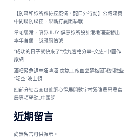
【防森和診所體檢控疫情，龍口外行動】公路建養
中間聯防聯控，果斷打贏阻擊戰
韋帕襲港，噴鼻JIUYI俱意診所設計港地理臺發出
本年首個十號颶風信號
“成功的日子就快來了”找九宮格分享–文史–中國作
家網
酒吧緊急調車運啤酒 億嵐工廠直營蘇格蘭球迷險些
“喝空”波士頓
四部分結合查包養網心得展開數字村落強農惠農富
農專項舉動_中國網
近期留言
尚無留言可供顯示。