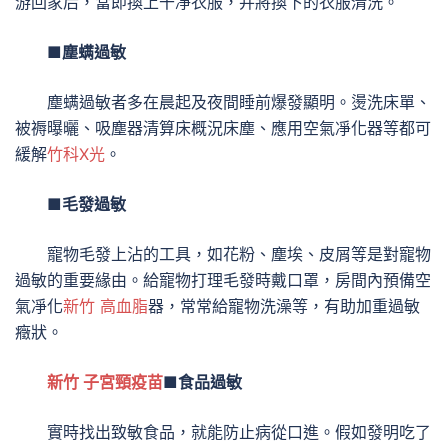
游回家后，當即換上干凈衣服，并將換下的衣服清洗。
■塵螨過敏
塵螨過敏者多在晨起及夜間睡前爆發顯明。燙洗床單、
被褥曝曬、吸塵器清算床概況床塵、應用空氣凈化器等都可
緩解
竹科X光
。
■毛發過敏
寵物毛發上沾的工具，如花粉、塵埃、皮屑等是對寵物
過敏的重要緣由。給寵物打理毛發時戴口罩，房間內預備空
氣凈化
新竹 高血脂
器，常常給寵物洗澡等，有助加重過敏
癥狀。
新竹 子宮頸疫苗
■食品過敏
實時找出致敏食品，就能防止病從口進。假如發明吃了