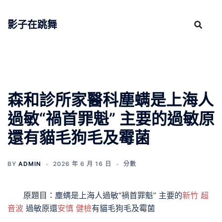
跳
至
影子在跳舞
主
要
內
容
森和診所家醫科塵螨是上海人
過敏“禍首罪魁” 主要的過敏原
還有貓毛狗毛及霉菌
BY
ADMIN
2026 年 6 月 16 日
分數
原題目：塵螨是上海人過敏“禍首罪魁” 主要的
新竹 超
音波
過敏原還
安慎 健檢
有貓毛狗毛及霉菌