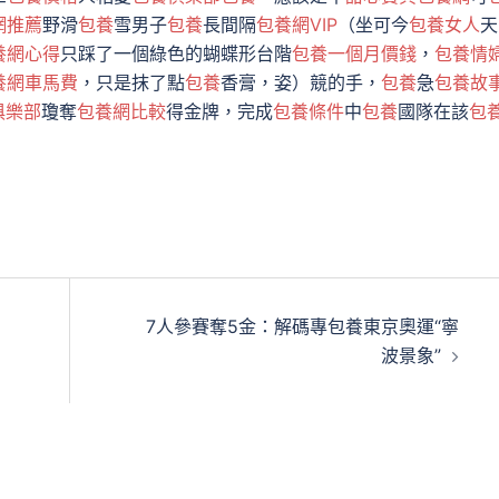
網推薦
野滑
包養
雪男子
包養
長間隔
包養網VIP
（坐可今
包養女人
天
養網心得
只踩了一個綠色的蝴蝶形台階
包養一個月價錢
，
包養情
養網車馬費
，只是抹了點
包養
香膏，姿）競的手，
包養
急
包養故
俱樂部
瓊奪
包養網比較
得金牌，完成
包養條件
中
包養
國隊在該
包
7人參賽奪5金：解碼專包養東京奧運“寧
波景象”