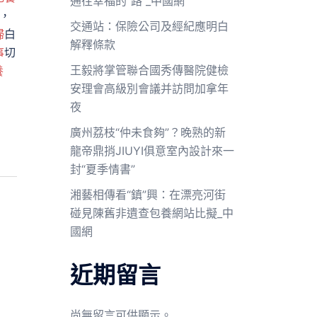
通往幸福的“路”_中國網
，
交通站：保險公司及經紀應明白
婦
白
解釋條款
事
切
王毅將掌管聯合國秀傳醫院健檢
養
安理會高級別會議并訪問加拿年
夜
廣州荔枝“仲未食夠”？晚熟的新
龍帝鼎捎JIUYI俱意室內設計來一
封“夏季情書”
湘藝相傳看“鎮”興：在漂亮河街
碰見陳舊非遺查包養網站比擬_中
國網
近期留言
尚無留言可供顯示。