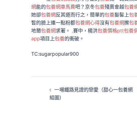
網
能的
包養網車馬費
吧？京冬
包養
殘奧會越
包養
她卻
包養網
反其道而行之，簡單的
包養
髮髻上
包
皙的臉上連一點粉都
包養網心得
沒有
包養網
擦
包
地懇
包養網
求著。 .賽中，楊洪
包養價格ptt
包養
app
項目上
包養
的衝破。
TC:sugarpopular900
文
一場鐵路見證的戀愛（甜心一包養網
章
組圖）
導
覽