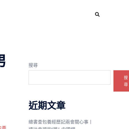
男
搜尋
搜
尋
近期文章
總書查包養經歷記兩會關心事丨
包養