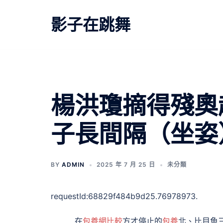
跳
至
影子在跳舞
主
要
內
容
楊洪瓊摘得殘奧
子長間隔（坐姿
BY
ADMIN
2025 年 7 月 25 日
未分類
requestId:68829f484b9d25.76978973.
在
包養網比較
方才停止的
包養
北、比目魚