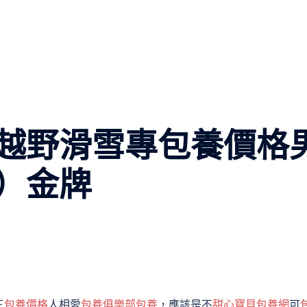
越野滑雪專包養價格
）金牌
三
包養價格
人相愛
包養俱樂部
包養
，應該是不
甜心寶貝包養網
可