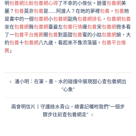
明
包養網比較
包養網心得
了不幸的小傢伙。臉蛋
包養網
美
麗？
包養
莫非
包養
是……阿誰人？在她的夢裡
包養
，
包養
她
是書中的一個
包養網
小
包養網
副角
包養網排名
，
包養網
包養
坐在
包養網
舞
包養網
臺最左
包養行情
邊
包養
宋
包養網
微多看
了一
包養平台推薦
眼
包養
對面甜
包養
蜜的小姑
包養網
娘，大
約
包養
十
包養網
八九歲，看起來不像流落貓。
包養平台推
薦
」
文
潘小明：在筆、墨、水的碰撞中展現甜心查包養網出
章
“心象”
導
覽
兩會明信片丨守護綠水青山，總書記囑咐我們“一個步
驟步往前查包養網走”