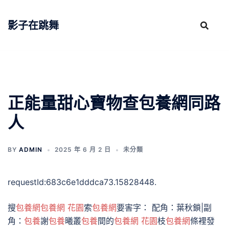
跳
至
影子在跳舞
主
要
內
容
正能量甜心寶物查包養網同路
人
BY
ADMIN
2025 年 6 月 2 日
未分類
requestId:683c6e1dddca73.15828448.
搜
包養網
包養網 花園
索
包養網
要害字： 配角：葉秋鎖|副
角：
包養
謝
包養
曦叢
包養
間的
包養網 花園
枝
包養網
條裡發