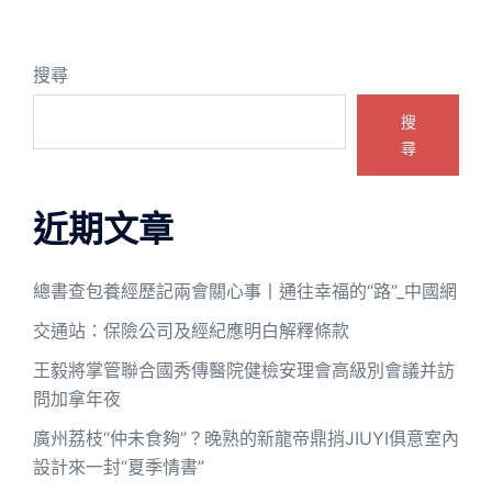
搜尋
搜
尋
近期文章
總書查包養經歷記兩會關心事丨通往幸福的“路”_中國網
交通站：保險公司及經紀應明白解釋條款
王毅將掌管聯合國秀傳醫院健檢安理會高級別會議并訪
問加拿年夜
廣州荔枝“仲未食夠”？晚熟的新龍帝鼎捎JIUYI俱意室內
設計來一封“夏季情書”