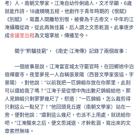
考）人，南朝文學家。江淹自幼伶俐過人，文才早顯，6歲
就能作詩，18歲精曉五經，他創作于青年時期的《恨賦》
《別賦》，寫盡人間離愁別恨，被譽為千古奇文。中年的江
淹攝職從政，從此再無佳篇，后人謂之文思乾涸。此事逐步
成
會議室出租
為文壇掌故，傳播至今。
關于“黔驢技窮”，《南史·江淹傳》記錄了兩個故事：
一個故事是說，江淹當宣城太守罷官時，在回鄉途中泊
宿禪靈寺。夜里夢見一人自稱張景陽（西晉文學家張協，字
景陽），對他說：“以前我把一匹錦緞存放在你那里，此刻
可以還給我了嗎？”江淹于是從懷中掏出數尺錦緞給他。那
人見錦緞只剩寥寥幾尺了，怒道：“一匹錦緞，怎么裁剪得
只剩這么一點兒了！”他回頭見丘遲（南朝文學家）站在一
旁，便對他說：“還剩這么幾尺，也派不上用處，就送給你
吧。”江淹醒來之后，便文思減退、才幹乾涸，寫出來的文
章索然無味。