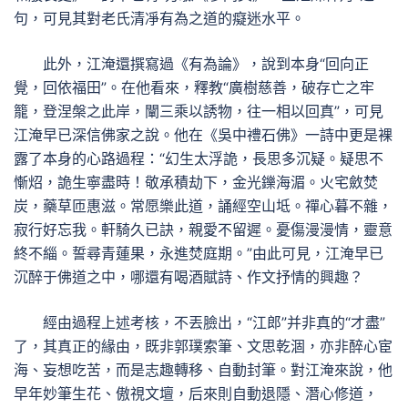
句，可見其對老氏清凈有為之道的癡迷水平。
此外，江淹還撰寫過《有為論》，說到本身“回向正
覺，回依福田”。在他看來，釋教“廣樹慈善，破存亡之牢
籠，登涅槃之此岸，闡三乘以誘物，往一相以回真”，可見
江淹早已深信佛家之說。他在《吳中禮石佛》一詩中更是裸
露了本身的心路過程：“幻生太浮詭，長思多沉疑。疑思不
慚炤，詭生寧盡時！敬承積劫下，金光鑠海湄。火宅斂焚
炭，藥草匝惠滋。常愿樂此道，誦經空山坻。禪心暮不雜，
寂行好忘我。軒騎久已訣，親愛不留遲。憂傷漫漫情，靈意
終不緇。誓尋青蓮果，永進焚庭期。”由此可見，江淹早已
沉醉于佛道之中，哪還有喝酒賦詩、作文抒情的興趣？
經由過程上述考核，不丟臉出，“江郎”并非真的“才盡”
了，其真正的緣由，既非郭璞索筆、文思乾涸，亦非醉心宦
海、妄想吃苦，而是志趣轉移、自動封筆。對江淹來說，他
早年妙筆生花、傲視文壇，后來則自動退隱、潛心修道，