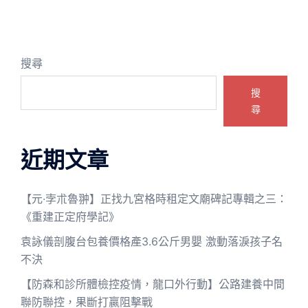
搜尋
搜
尋
近期文章
【元·孛朮魯翀】正找九宮格時租定文廟碑記專輯之三：
《重建正定府學記》
袁詠儀剖腹台包養價格產3.6公斤男嬰 激動落淚孩子名
不決
【防森和診所體檢控疫情，龍口外行動】公路建養中間
聯防聯控，果斷打贏阻擊戰