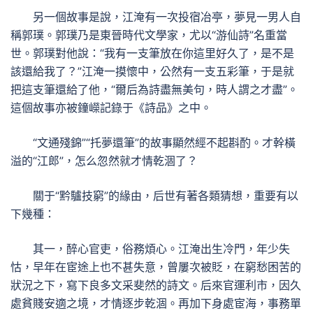
另一個故事是說，江淹有一次投宿冶亭，夢見一男人自
稱郭璞。郭璞乃是東晉時代文學家，尤以“游仙詩”名重當
世。郭璞對他說：“我有一支筆放在你這里好久了，是不是
該還給我了？”江淹一摸懷中，公然有一支五彩筆，于是就
把這支筆還給了他，“爾后為詩盡無美句，時人謂之才盡”。
這個故事亦被鐘嶸記錄于《詩品》之中。
“文通殘錦”“托夢還筆”的故事顯然經不起斟酌。才幹橫
溢的“江郎”，怎么忽然就才情乾涸了？
關于“黔驢技窮”的緣由，后世有著各類猜想，重要有以
下幾種：
其一，醉心官吏，俗務煩心。江淹出生冷門，年少失
怙，早年在宦途上也不甚失意，曾屢次被貶，在窮愁困苦的
狀況之下，寫下良多文采斐然的詩文。后來官運利市，因久
處貧賤安適之境，才情逐步乾涸。再加下身處宦海，事務單