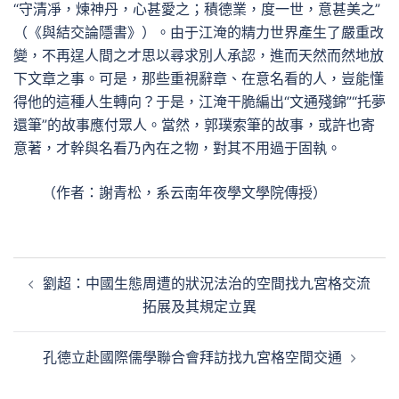
“守清凈，煉神丹，心甚愛之；積德業，度一世，意甚美之”
（《與結交論隱書》）。由于江淹的精力世界產生了嚴重改
變，不再逞人間之才思以尋求別人承認，進而天然而然地放
下文章之事。可是，那些重視辭章、在意名看的人，豈能懂
得他的這種人生轉向？于是，江淹干脆編出“文通殘錦”“托夢
還筆”的故事應付眾人。當然，郭璞索筆的故事，或許也寄
意著，才幹與名看乃內在之物，對其不用過于固執。
（作者：謝青松，系云南年夜學文學院傳授）
文
劉超：中國生態周遭的狀況法治的空間找九宮格交流
章
拓展及其規定立異
導
覽
孔德立赴國際儒學聯合會拜訪找九宮格空間交通