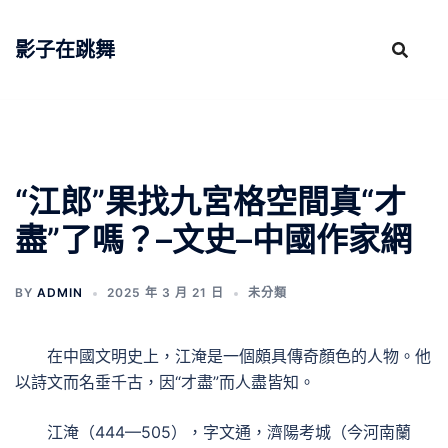
跳
至
影子在跳舞
主
要
內
容
“江郎”果找九宮格空間真“才
盡”了嗎？–文史–中國作家網
BY
ADMIN
2025 年 3 月 21 日
未分類
在中國文明史上，江淹是一個頗具傳奇顏色的人物。他
以詩文而名垂千古，因“才盡”而人盡皆知。
江淹（444—505），字文通，濟陽考城（今河南蘭