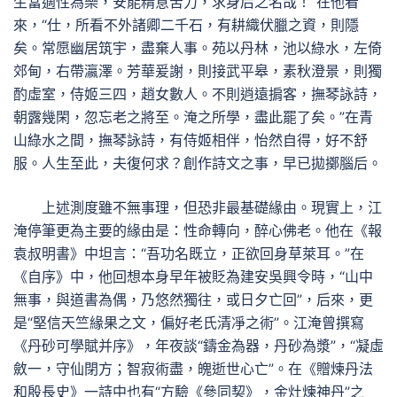
生當適性為樂，安能精意苦力，求身后之名哉！”在他看
來，“仕，所看不外諸卿二千石，有耕織伏臘之資，則隱
矣。常愿幽居筑宇，盡棄人事。苑以丹林，池以綠水，左倚
郊甸，右帶瀛澤。芳華爰謝，則接武平皋，素秋澄景，則獨
酌虛室，侍姬三四，趙女數人。不則逍遠掮客，撫琴詠詩，
朝露幾閑，忽忘老之將至。淹之所學，盡此罷了矣。”在青
山綠水之間，撫琴詠詩，有侍姬相伴，怡然自得，好不舒
服。人生至此，夫復何求？創作詩文之事，早已拋擲腦后。
上述測度雖不無事理，但恐非最基礎緣由。現實上，江
淹停筆更為主要的緣由是：性命轉向，醉心佛老。他在《報
袁叔明書》中坦言：“吾功名既立，正欲回身草萊耳。”在
《自序》中，他回想本身早年被貶為建安吳興令時，“山中
無事，與道書為偶，乃悠然獨往，或日夕亡回”，后來，更
是“堅信天竺緣果之文，偏好老氏清凈之術”。江淹曾撰寫
《丹砂可學賦并序》，年夜談“鑄金為器，丹砂為漿”，“凝虛
斂一，守仙閉方；智寂術盡，魄逝世心亡”。在《贈煉丹法
和殷長史》一詩中也有“方驗《參同契》，金灶煉神丹”之