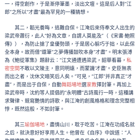
一，得空創作，于是漸停筆墨，淡出文壇。這是后人對“江
郎”之所以“才盡”最為罕見的一種猜想。
其二，韜光養晦，逃難自保。江淹后來侍奉文人出生的
梁武帝蕭衍，此人“好為文章，自謂人莫能及”（《宋書·鮑照
傳》），為防止搶了皇優勢頭，于是居心躲巧于拙，以此保
全本身。故而借“還筆”之夢傳播鼓吹本身“才盡”。明末張溥
為《鮑從軍集》題辭云：“江文通遭遇梁武，韶華看暮，
私
密空間
不敢以文陵主，意同明遠，而蒙譏‘才盡’。史臣無表
而出之者，沈休文暗笑后人矣。”可見，“江郎”并非真正“才
盡”，而是出于自保，自動
舞蹈場地
選
家教
擇封筆。再加上
梁武帝時，沈約等人提倡的“永明體”古詩風行一時，這種講
求聲律、競寫艷情的詩歌，與江淹的創風格格和理念完整相
悖，既然這般，不如封筆。
其三
瑜伽場地
，盡情山川，耽于吃苦。江淹在功成名就
之后，就決意好好享用人生。他曾在《自序》中說道：“人