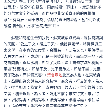
山文集》卷三十六《新軒樂府引》）。所謂‘滿心而發，肆
口而成’，所謂‘不自緣飾，因病成妍’（同上），就是說他不
外分留意文字的砥礪，而作品中貫穿著真正的的思惟情
感”。有時辰，蘇東坡為了情感的真正的流淌，甚至可以衝
破格律所限，此即“因病成妍”耳。
蘇轍和龍榆生告知我們，蘇東坡稟賦異稟，是個寫詩詞
的天賦，“公之于文，得之于天”，他飽覽飽學，將儒釋道三
家之學，在本身的氣度里，合而為一。此為文也。更值得古
人思之再三的，東坡自己是一個被流放者，而每到一地，就
訪貧問農，興建水利，如到了災區，還上書懇求減免稅賦。
東坡“見善稱之，如恐不及；見不善斥之，如恐不盡；見義
勇于敢為，而掉臂其害”。
聚會場地
此其為人也。在東坡身
上，凸顯出為文與為人的分歧性：為文者，行云流水，為人
者，從善如流；為文者，奇思妙想，為人者，仁字為首；為
文者，塊壘崛起，為人者，臨危不懼；求文得文，求夢得
夢，求野得野，求曠得曠，求清得清，求雄得雄，求仁得
仁。這般等等，能不令文壇吾輩羨慕而慚愧沉思？