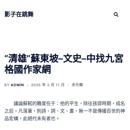
跳
至
影子在跳舞
主
要
內
容
“清雄”蘇東坡–文史–中找九宮
格國作家網
BY
ADMIN
2025 年 3 月 11 日
未分類
議論蘇軾的難度在于：他的平生，除往孩提時期，成名
之后，凡落筆，則詩、詞、文、畫，無一不是傳播百世的神
品宏構，此絕代未有者也。