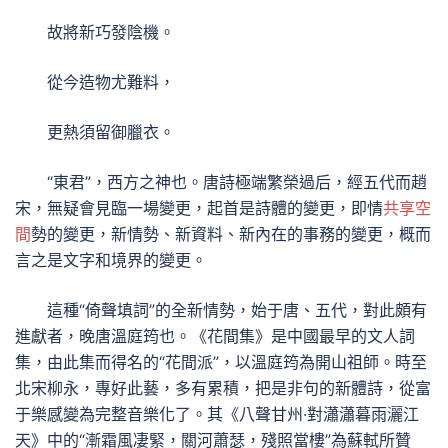
故將新巧發陰機。
從今造物尤難料，
更熱須留御臘衣。
“東君”，西方之神也。唐詩極端繁榮過后，經五代而趙
宋，無疑會見臨一場變更，起首是詩體的變更，即情
共享空
間
勢的變更，新情勢、新資料、新內在的事務的變更，概而
言之是文字和境界的變更。
這種“倚聲填詞”的全新情勢，始于唐、五代，對此頗有
進獻者，晚唐溫庭筠也。《花間集》是中國最早的文人詞
集，由此集而得名的“花間派”，以溫庭筠為開山祖師。時至
北宋柳永，專好此藝，多有累積，把是非句的新體詩，從富
于樂感變為完整音樂化了。其《八聲甘州·對瀟瀟暮雨灑江
天》中的“漸霜風凄緊，關河蕭瑟，殘照當樓”為蘇軾所贊