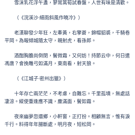
雪沫乳花浮午盞，蓼茸蒿筍試春盤，人世有味是清歡。
（《浣溪沙·細雨斜風作曉冷》）
老漢聊發少年狂，左牽黃，右擎蒼，錦帽貂裘，千騎卷
平岡。為報傾城隨太守，親射虎，看孫郎。
酒酣胸膽尚倒閉，鬢微霜，又何妨！持節云中，何日遣
馮唐？會挽雕弓如滿月，東南看，射天狼。
（《江城子·密州出獵》）
十年存亡兩茫茫，不考慮，自難忘。千里孤墳，無處話
凄涼。縱使重逢應不識，塵滿面，鬢如霜。
夜來幽夢忽還鄉，小軒窗，正打扮。相顧無言，惟有淚
千行。料得年年腸斷處，明月夜，短松岡。