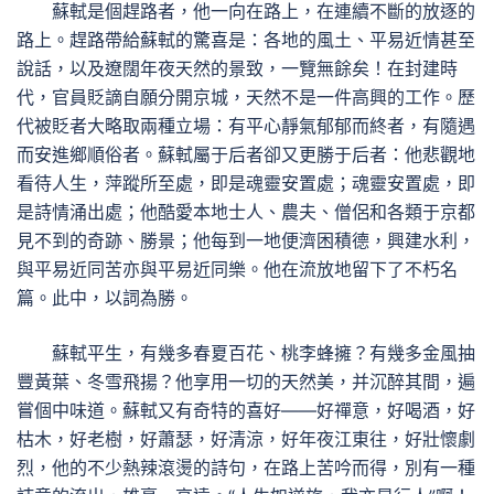
蘇軾是個趕路者，他一向在路上，在連續不斷的放逐的
路上。趕路帶給蘇軾的驚喜是：各地的風土、平易近情甚至
說話，以及遼闊年夜天然的景致，一覽無餘矣！在封建時
代，官員貶謫自願分開京城，天然不是一件高興的工作。歷
代被貶者大略取兩種立場：有平心靜氣郁郁而終者，有隨遇
而安進鄉順俗者。蘇軾屬于后者卻又更勝于后者：他悲觀地
看待人生，萍蹤所至處，即是魂靈安置處；魂靈安置處，即
是詩情涌出處；他酷愛本地士人、農夫、僧侶和各類于京都
見不到的奇跡、勝景；他每到一地便濟困積德，興建水利，
與平易近同苦亦與平易近同樂。他在流放地留下了不朽名
篇。此中，以詞為勝。
蘇軾平生，有幾多春夏百花、桃李蜂擁？有幾多金風抽
豐黃葉、冬雪飛揚？他享用一切的天然美，并沉醉其間，遍
嘗個中味道。蘇軾又有奇特的喜好——好禪意，好喝酒，好
枯木，好老樹，好蕭瑟，好清涼，好年夜江東往，好壯懷劇
烈，他的不少熱辣滾燙的詩句，在路上苦吟而得，別有一種