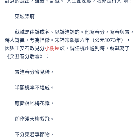
詩意的流出，雄豪、高遠。“人生如逆旅，我亦是行人”啊！
東坡樂府
蘇軾是由詩成名、以詩進詞的。他寫春分，寫春與雪，
時人訝異，夸為怪傑。宋神宗熙寧六年（公元1073年），
因與王安石政見分
小樹屋
歧，調任杭州通判時，蘇軾寫了
《癸丑春分后雪》：
雪進春分省見稀，
半開桃李不堪威。
應慚落地梅花識，
卻作漫天柳絮飛。
不分東君專節物，