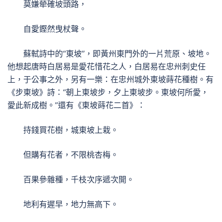
莫嫌犖確坡頭路，
自愛鏗然曳杖聲。
蘇軾詩中的“東坡”，即黃州東門外的一片荒原、坡地。
他想起唐時白居易是愛花惜花之人，白居易在忠州刺史任
上，于公事之外，另有一樂：在忠州城外東坡蒔花種樹。有
《步東坡》詩：“朝上東坡步，夕上東坡步。東坡何所愛，
愛此新成樹。”還有《東坡蒔花二首》：
持錢買花樹，城東坡上栽。
但購有花者，不限桃杏梅。
百果參雜種，千枝次序遞次開。
地利有遲早，地力無高下。