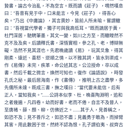
贄書，論古今治亂，不為空言。既而讀《莊子》，喟然嘆息
曰：“吾昔有見于中，口未能言，今見《莊子》，得吾心
矣。”乃出《中庸論》，其言奧妙，皆前人所未喻。嘗謂轍
曰：“吾視當代學者，獨子可與我高低耳。”既而謫居于黃，
杜門深居，馳騁筆墨，其文一變，如川之方至，而轍瞠然不
克不及及矣。后讀釋氏書，深悟實相，參之孔、老，博辯無
礙，浩然不見其涯也。先君晚歲讀《易》，玩其爻象，得其
剛柔、遠近、喜怒、逆順之情，以不雅其詞，皆水到渠成。
作《易傳》未完，疾革，命公述其志。公泣授命，卒以成
書，然后千載之微言，煥然可知也。復作《論語說》，時發
孔氏之秘。最后居海南，作《書傳》，推明上古之盡學，多
先儒所未達。既成三書，撫之嘆曰：“當代要未能信，后有
正人，當知我矣。”……公詩本似李、杜，晚喜陶淵明，追和
之者幾遍，凡四卷。幼而好書，老而不倦，自言不及晉人，
至唐褚、薛、顏、柳，仿佛近之。……其于人，見善稱之，
如恐不及；見不善斥之，如恐不盡；見義勇于敢為，而掉臂
其害。用此數困于世，然終不認為恨。孔子謂伯夷、叔齊古