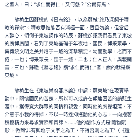
之聖人，曰：“求仁而得仁，又何怨？”公實有焉。
龍榆生因蘇轍的《墓志銘》，以為蘇軾“終乃深契于釋
教的禪宗”。釋教思惟能否有消極一面，暫且勿論，但當后
人醉心、傾倒于東坡詞作的時辰，蘇轍卻讓我們看見了東坡
的廣博廣闊，看到了東坡基礎于年夜地、國民，博采眾學，
集傳統文明之美并熔于一爐的深摯積淀。幼而勤學，老而不
倦，一也；博采眾長，匯于一爐，二也；仁人正人，與報酬
善，三也。蘇轍《墓志銘》謂“求仁而得仁”者，說的就是蘇
東坡。
龍榆生在《東坡樂府箋序論》中謂：蘇東坡“在現實舉
動中，關懷國民的苦楚，所以可以或許在顛連困苦的謫貶生
涯中，獲得寬大群眾的同情和親愛。同時他的胸襟坦蕩，不
介意于小我的得掉，不以一時挫抑搖動他的心志，一向抱著
積極精力來尋求實際和真諦。……他的創作方式是‘隨物賦
形’，做到‘非有興趣于文字之為工，不得否則之為工’（《遺