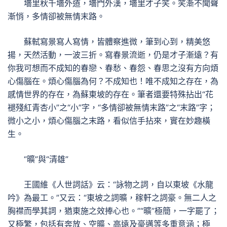
墻里秋千墻外道，墻門外漢，墻里才子笑。笑漸不聞聲
漸悄，多情卻被無情末路。
蘇軾寫景寫人寫情，皆體察進微，筆到心到，精美悠
揚，天然活動，一波三折。寫春景流逝，仍是才子漸遠？有
你我可想而不成知的春戀、春愁、春怨、春思之沒有方向煩
心傷腦在。煩心傷腦為何？不成知也！唯不成知之存在，為
感情世界的存在，為蘇東坡的存在。筆者還要特殊拈出“花
褪殘紅青杏小”之“小”字，“多情卻被無情末路”之“末路”字；
微小之小，煩心傷腦之末路，看似信手拈來，實在妙趣橫
生。
“曠”與“清雄”
王國維《人世詞話》云：“詠物之詞，自以東坡《水龍
吟》為最工。”又云：“東坡之詞曠，稼軒之詞豪。無二人之
胸襟而學其詞，猶東施之效捧心也。”“曠”極簡，一字罷了；
又極繁，包括有奔放、空曠、高遠及豪邁等多重意涵；極