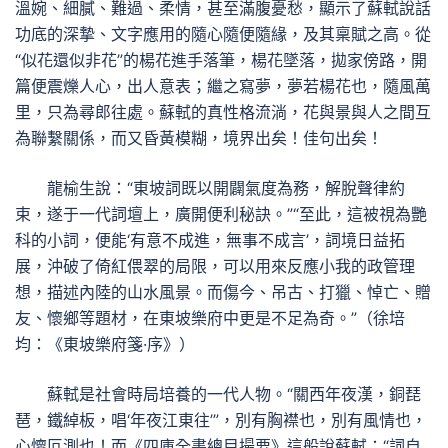
溫婉、細膩、難過、柔情，甚至滿腹憂愁，顯示了蘇軾說話
功底的深摯、文字應用的隨心隨便隨緣，及其稟賦之高。從
“似花還似非花”的楊花進手落筆，楊花墜落，拋家傍路，開
篇便震爍人心，出人意表；繼之寫夢，夢若楊花也，隨風萬
里，只為尋郎往處。蘇軾的真性格流淌，花與景與人之間互
為聯繫關係，而又昏黃模糊，境界出矣！佳句出矣！
龍榆生說：“東坡詞既以開闢氣度為務，解脫聲律約
束，遂于一代詞壇上，廣開便利秘訣。”“至此，這被視為艷
科的小詞，便能‘有意不成進，無事不成言’，詞境日益拓
展，沖破了倚紅偎翠的局限，可以用來反應小我的政管理
想，描述內陸的山水風景。而傷今、吊古、打獵、悼亡、贈
友、懷鄉等題材，在東坡樂府中更是不足為奇。”（徐培
均：《東坡樂府箋·序》）
蘇軾是社會時局培養的一代人物。“關西年夜漢，銅琵
琶，鐵綽板，唱‘年夜江東往’”，別有胸襟也，別有風情也，
心懷叵測也！而《四庫全書總目撮要》這般說蘇軾：“詞自