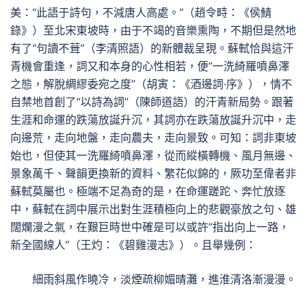
美：“此語于詩句，不減唐人高處。”（趙令畤：《侯鯖
錄》）至北宋東坡時，由于不竭的音樂熏陶，不期但是然地
有了“句讀不葺”（李清照語）的新體裁呈現。蘇軾恰與這汗
青機會重逢，詞又和本身的心性相若，便“一洗綺羅噴鼻澤
之態，解脫綢繆委宛之度”（胡寅：《酒邊詞·序》），情不
自禁地首創了“以詩為詞”（陳師道語）的汗青新局勢。跟著
生涯和命運的跌蕩放誕升沉，其詞亦在跌蕩放誕升沉中，走
向邊荒，走向地盤，走向農夫，走向景致。可知：詞非東坡
始也，但使其一洗羅綺噴鼻澤，從而縱橫轉機、風月無邊、
景象萬千、聲韻更換新的資料、繁花似錦的，厥功至偉者非
蘇軾莫屬也。極端不足為奇的是，在命運蹉跎、奔忙放逐
中，蘇軾在詞中展示出對生涯積極向上的悲觀豪放之句、雄
闊爛漫之氣，在艱巨時世中確是可以或許“指出向上一路，
新全國線人”（王灼：《碧雞漫志》）。且舉幾例：
細雨斜風作曉冷，淡煙疏柳媚晴灘，進淮清洛漸漫漫。