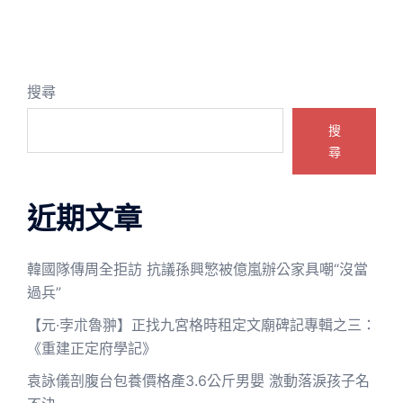
搜尋
搜
尋
近期文章
韓國隊傳周全拒訪 抗議孫興慜被億嵐辦公家具嘲“沒當
過兵”
【元·孛朮魯翀】正找九宮格時租定文廟碑記專輯之三：
《重建正定府學記》
袁詠儀剖腹台包養價格產3.6公斤男嬰 激動落淚孩子名