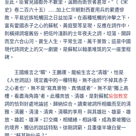
至此。臣嘗見國都外不數里，溫飽而逝世者甚眾。”（《宋
史》卷二百六十五）……加上仁宗朝對西夏用兵的累遭慘
敗，平易近族牴觸因之日益加深。在兩種牴觸的沖擊之下，
富有愛國赤子之心的蘇軾、黃庭堅等呈現，反應在詞作中，
則橫掃詞壇舊俗，把低吟淺斟的士年夜夫之詞，坦蕩、開辟
而至六合山河、蒼生人生、平常生涯、萬千景致；這是中國
現代詩詞史上的又一劇變，是蘇軾以翰墨堆筑的又一座里程
碑。
王國維言之“曠”，王鵬運、龍榆生言之“清雄”，恰是
《人世詞話》境定義中的一種特點，無不由於“不掉其赤子
之心者也”，無不是“寫真景物、真情感者”，無不是“獨上高
樓，看盡海角路”者。此種奔放、清雄，是對蘇軾
瑜伽教室
詞的恰到好處地論述、歸納綜合。讀東坡詞所相繼而至的清
雅、清麗、清淺、清爽、清曠的享用，與其雄壯、雄豪、雄
放、雄起、雄渾，訂交織，相繾綣，相詠嘆，成為東坡獨佔
的境界、獨佔的說話特點。徐剛詞窮，且重復半塘白叟一
問：“蘇其殆仙乎？”