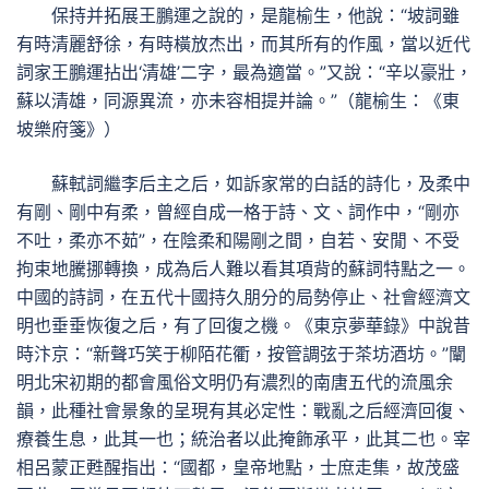
保持并拓展王鵬運之說的，是龍榆生，他說：“坡詞雖
有時清麗舒徐，有時橫放杰出，而其所有的作風，當以近代
詞家王鵬運拈出‘清雄’二字，最為適當。”又說：“辛以豪壯，
蘇以清雄，同源異流，亦未容相提并論。”（龍榆生：《東
坡樂府箋》）
蘇軾詞繼李后主之后，如訴家常的白話的詩化，及柔中
有剛、剛中有柔，曾經自成一格于詩、文、詞作中，“剛亦
不吐，柔亦不茹”，在陰柔和陽剛之間，自若、安閒、不受
拘束地騰挪轉換，成為后人難以看其項背的蘇詞特點之一。
中國的詩詞，在五代十國持久朋分的局勢停止、社會經濟文
明也垂垂恢復之后，有了回復之機。《東京夢華錄》中說昔
時汴京：“新聲巧笑于柳陌花衢，按管調弦于茶坊酒坊。”闡
明北宋初期的都會風俗文明仍有濃烈的南唐五代的流風余
韻，此種社會景象的呈現有其必定性：戰亂之后經濟回復、
療養生息，此其一也；統治者以此掩飾承平，此其二也。宰
相呂蒙正甦醒指出：“國都，皇帝地點，士庶走集，故茂盛