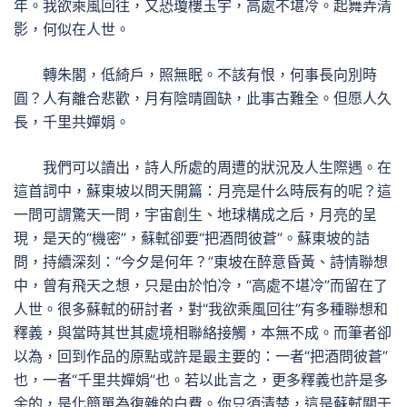
年。我欲乘風回往，又恐瓊樓玉宇，高處不堪冷。起舞弄清
影，何似在人世。
轉朱閣，低綺戶，照無眠。不該有恨，何事長向別時
圓？人有離合悲歡，月有陰晴圓缺，此事古難全。但愿人久
長，千里共嬋娟。
我們可以讀出，詩人所處的周遭的狀況及人生際遇。在
這首詞中，蘇東坡以問天開篇：月亮是什么時辰有的呢？這
一問可謂驚天一問，宇宙創生、地球構成之后，月亮的呈
現，是天的“機密”，蘇軾卻要“把酒問彼蒼”。蘇東坡的詰
問，持續深刻：“今夕是何年？”東坡在醉意昏黃、詩情聯想
中，曾有飛天之想，只是由於怕冷，“高處不堪冷”而留在了
人世。很多蘇軾的研討者，對“我欲乘風回往”有多種聯想和
釋義，與當時其世其處境相聯絡接觸，本無不成。而筆者卻
以為，回到作品的原點或許是最主要的：一者“把酒問彼蒼”
也，一者“千里共嬋娟”也。若以此言之，更多釋義也許是多
余的，是化簡單為復雜的白費。你只須清楚，這是蘇軾關于