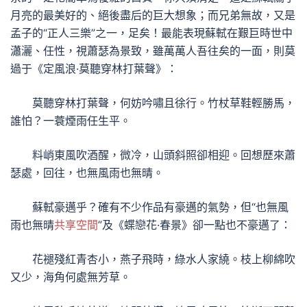
月亮的最美好的、絕後盡后的巨大想象；而兄弟無故，又是
孟子的“正人三樂”之一，足矣！最能表現蘇軾在艱巨時世中
瀟灑、任性，視蕭瑟為景致，雖萬萬人吾往矣的一面，則莫
過于《定風浪·莫聽穿林打葉聲》：
莫聽穿林打葉聲，何妨吟嘯且徐行。竹杖草鞋輕勝馬，
誰怕？一蓑煙雨任生平。
料峭東風吹酒醒，微冷，山頭斜照卻相迎。回想歷來蕭
瑟處，回往，也無風雨也無晴。
蘇軾豪邁乎？確有不少作品有豪邁的氣勢，但“也無風
雨也無晴
共享空間
”及《蝶戀花·春景》卻一點也不豪邁了：
花褪殘紅青杏小，燕子飛時，綠水人家繞。枝上柳綿吹
又少，海角何處無芳草。