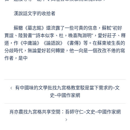
漢說話文字的收拾者
蘇轍《墓志銘》還流露了一些可貴的信息，蘇軾“初好
賈誼、陸贄書”“詩本似李、杜，晚喜陶淵明”，愛好莊子、釋
道，作《中庸論》《論語說》《書傳》等。在蘇東坡生長的
分歧時代，無論愛好若何轉變，他一向是一個孜孜不倦的寫
作者，是中
文
有中國味的文學批找九宮格教室駁是當下需求的–文
章
史–中國作家網
導
覽
肖亦農找九宮格共享空間：吾師守仁–文史–中國作家網