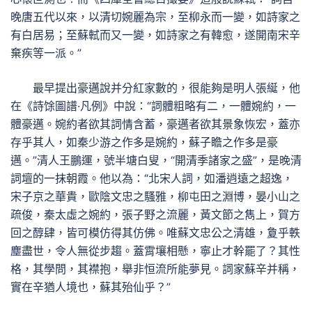
晚唐五代以來，以清切婉麗為宗，至柳永而一變，如詩家之
有白居易；至蘇軾而又一變，如詩家之有韓愈，遂開南宋辛
棄疾等一派。”
最早提出豪邁說并分紅家數的，很能夠是明人張綖，他
在《詩馀圖譜·凡例》中說：“詞體粗略有二，一體婉約，一
體豪邁。婉約者欲其詞情含蓄，豪邁者欲其景象恢宏，蓋亦
存乎其人，如秦少游之作多是婉約，蘇子瞻之作多是豪
邁。”清人王鵬運，號半塘白叟，“開清季諸家之盛”，是晚清
詞壇的一抹朝霞。他以為：“北宋人詞，如潘逍遠之超逸，
宋子京之華貴，歐陰文忠之騷雅，柳屯田之淵博，晏小山之
疏俊，秦太虛之婉約，張子野之流麗，黃文節之雋上，賀方
回之醇肆，皆可模仿得其仿佛。唯蘇文忠公之清雄，夐乎軼
塵盡世，令人無從步趨。蓋霄壤相懸，寧止才幹罷了？其性
格，其學問，其襟抱，舉非恒流所能夢見。詞家蘇辛并稱，
實在辛猶人境也，蘇其殆仙乎？”