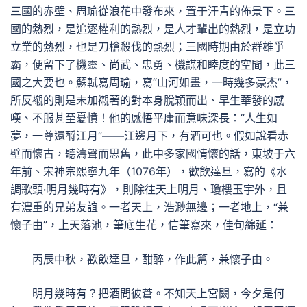
三國的赤壁、周瑜從浪花中發布來，置于汗青的佈景下。三
國的熱烈，是追逐權利的熱烈，是人才輩出的熱烈，是立功
立業的熱烈，也是刀槍殺伐的熱烈；三國時期由於群雄爭
霸，便留下了機靈、尚武、忠勇、機謀和睦度的空間，此三
國之大要也。蘇軾寫周瑜，寫“山河如畫，一時幾多豪杰”，
所反襯的則是未加襯著的對本身脫穎而出、早生華發的感
嘆、不服甚至憂憤！他的感悟平庸而意味深長：“人生如
夢，一尊還酹江月”——江邊月下，有酒可也。假如說看赤
壁而懷古，聽濤聲而思舊，此中多家國情懷的話，東坡于六
年前、宋神宗熙寧九年（1076年），歡飲達旦，寫的《水
調歌頭·明月幾時有》，則除往天上明月、瓊樓玉宇外，且
有濃重的兄弟友誼。一者天上，浩渺無邊；一者地上，“兼
懷子由”，上天落池，筆底生花，信筆寫來，佳句綿延：
丙辰中秋，歡飲達旦，酣醉，作此篇，兼懷子由。
明月幾時有？把酒問彼蒼。不知天上宮闕，今夕是何