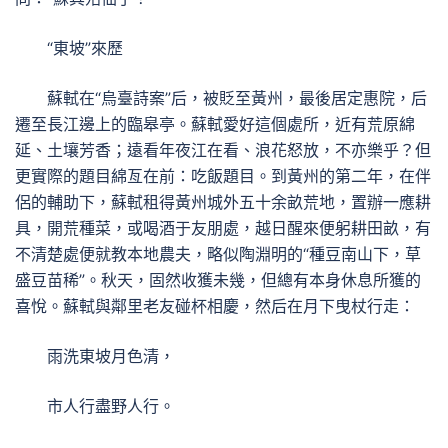
“東坡”來歷
蘇軾在“烏臺詩案”后，被貶至黃州，最後居定惠院，后
遷至長江邊上的臨皋亭。蘇軾愛好這個處所，近有荒原綿
延、土壤芳香；遠看年夜江在看、浪花怒放，不亦樂乎？但
更實際的題目綿亙在前：吃飯題目。到黃州的第二年，在伴
侶的輔助下，蘇軾租得黃州城外五十余畝荒地，置辦一應耕
具，開荒種菜，或喝酒于友朋處，越日醒來便躬耕田畝，有
不清楚處便就教本地農夫，略似陶淵明的“種豆南山下，草
盛豆苗稀”。秋天，固然收獲未幾，但總有本身休息所獲的
喜悅。蘇軾與鄰里老友碰杯相慶，然后在月下曳杖行走：
雨洗東坡月色清，
市人行盡野人行。