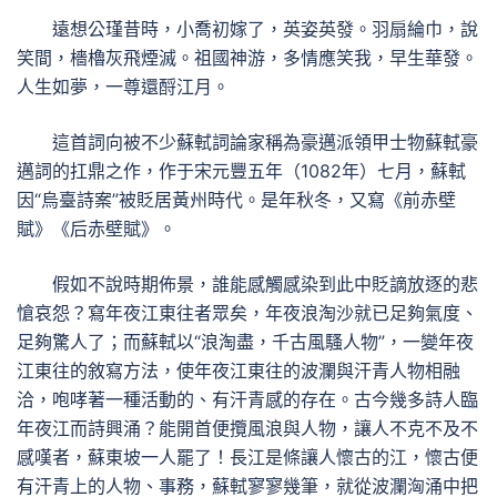
遠想公瑾昔時，小喬初嫁了，英姿英發。羽扇綸巾，說
笑間，檣櫓灰飛煙滅。祖國神游，多情應笑我，早生華發。
人生如夢，一尊還酹江月。
這首詞向被不少蘇軾詞論家稱為豪邁派領甲士物蘇軾豪
邁詞的扛鼎之作，作于宋元豐五年（1082年）七月，蘇軾
因“烏臺詩案”被貶居黃州時代。是年秋冬，又寫《前赤壁
賦》《后赤壁賦》。
假如不說時期佈景，誰能感觸感染到此中貶謫放逐的悲
愴哀怨？寫年夜江東往者眾矣，年夜浪淘沙就已足夠氣度、
足夠驚人了；而蘇軾以“浪淘盡，千古風騷人物”，一變年夜
江東往的敘寫方法，使年夜江東往的波瀾與汗青人物相融
洽，咆哮著一種活動的、有汗青感的存在。古今幾多詩人臨
年夜江而詩興涌？能開首便攬風浪與人物，讓人不克不及不
感嘆者，蘇東坡一人罷了！長江是條讓人懷古的江，懷古便
有汗青上的人物、事務，蘇軾寥寥幾筆，就從波瀾洶涌中把