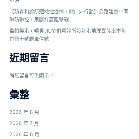
不決
【防森和診所體檢控疫情，龍口外行動】公路建養中間
聯防聯控，果斷打贏阻擊戰
韋帕襲港，噴鼻JIUYI俱意診所設計港地理臺發出本年
首個十號颶風信號
近期留言
尚無留言可供顯示。
彙整
2026 年 8 月
2026 年 7 月
2026 年 6 月