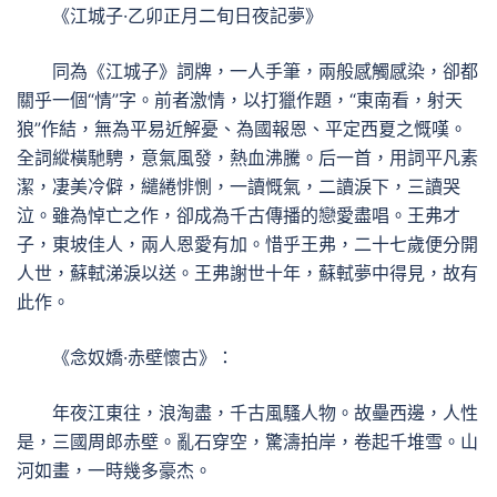
《江城子·乙卯正月二旬日夜記夢》
同為《江城子》詞牌，一人手筆，兩般感觸感染，卻都
關乎一個“情”字。前者激情，以打獵作題，“東南看，射天
狼”作結，無為平易近解憂、為國報恩、平定西夏之慨嘆。
全詞縱橫馳騁，意氣風發，熱血沸騰。后一首，用詞平凡素
潔，凄美冷僻，繾綣悱惻，一讀慨氣，二讀淚下，三讀哭
泣。雖為悼亡之作，卻成為千古傳播的戀愛盡唱。王弗才
子，東坡佳人，兩人恩愛有加。惜乎王弗，二十七歲便分開
人世，蘇軾涕淚以送。王弗謝世十年，蘇軾夢中得見，故有
此作。
《念奴嬌·赤壁懷古》：
年夜江東往，浪淘盡，千古風騷人物。故壘西邊，人性
是，三國周郎赤壁。亂石穿空，驚濤拍岸，卷起千堆雪。山
河如畫，一時幾多豪杰。