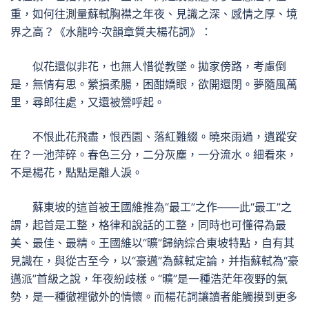
重，如何往測量蘇軾胸襟之年夜、見識之深、感情之厚、境
界之高？《水龍吟·次韻章質夫楊花詞》：
似花還似非花，也無人惜從教墜。拋家傍路，考慮倒
是，無情有思。縈損柔腸，困酣嬌眼，欲開還閉。夢隨風萬
里，尋郎往處，又還被鶯呼起。
不恨此花飛盡，恨西園、落紅難綴。曉來雨過，遺蹤安
在？一池萍碎。春色三分，二分灰塵，一分流水。細看來，
不是楊花，點點是離人淚。
蘇東坡的這首被王國維推為“最工”之作——此“最工”之
謂，起首是工整，格律和說話的工整，同時也可懂得為最
美、最佳、最精。王國維以“曠”歸納綜合東坡特點，自有其
見識在，與從古至今，以“豪邁”為蘇軾定論，并指蘇軾為“豪
邁派”首級之說，年夜紛歧樣。“曠”是一種浩茫年夜野的氣
勢，是一種徹裡徹外的情懷。而楊花詞讓讀者能觸摸到更多