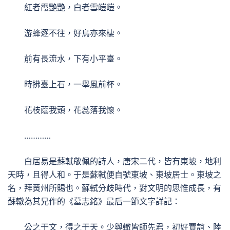
紅者霞艷艷，白者雪皚皚。
游蜂逐不往，好鳥亦來棲。
前有長流水，下有小平臺。
時拂臺上石，一舉風前杯。
花枝蔭我頭，花蕊落我懷。
…………
白居易是蘇軾敬佩的詩人，唐宋二代，皆有東坡，地利
天時，且得人和。于是蘇軾便自號東坡、東坡居士。東坡之
名，拜黃州所賜也。蘇軾分歧時代，對文明的思惟成長，有
蘇轍為其兄作的《墓志銘》最后一節文字詳記：
公之于文，得之于天。少與轍皆師先君，初好賈誼、陸