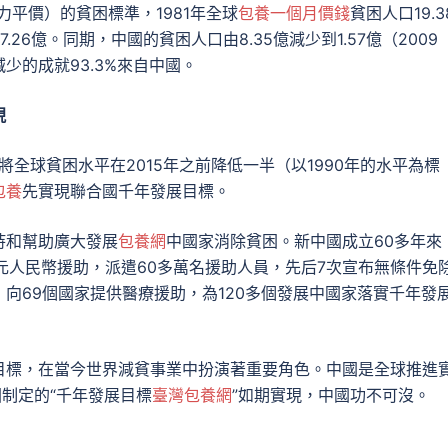
力平價）的貧困標準，1981年全球
包養一個月價錢
貧困人口19.3
7.26億。同期，中國的貧困人口由8.35億減少到1.57億（2009
少的成就93.3%來自中國。
現
將全球貧困水平在2015年之前降低一半（以1990年的水平為標
包養
先實現聯合國千年發展目標。
持和幫助廣大發展
包養網
中國家消除貧困。新中國成立60多年來
億元人民幣援助，派遣60多萬名援助人員，先后7次宣布無條件免
向69個國家提供醫療援助，為120多個發展中國家落實千年發
目標，在當今世界減貧事業中扮演著重要角色。中國是全球推進
國制定的“千年發展目標
臺灣包養網
”如期實現，中國功不可沒。