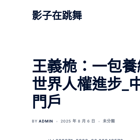
跳
至
影子在跳舞
主
要
內
容
王義桅：一包養
世界人權進步_
門戶
BY
ADMIN
2025 年 8 月 6 日
未分類