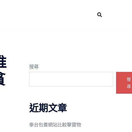
推
搜尋
貧
搜
尋
近期文章
拳台包養網站比較擊寶物