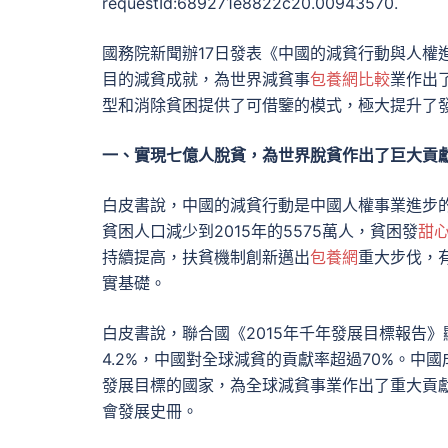
requestId:689271e8822c20.00943570.
國務院新聞辦17日發表《中國的減貧行動與人權
目的減貧成就，為世界減貧事
包養網比較
業作出
型和消除貧困提供了可借鑒的模式，極大提升了
一、實現七億人脫貧，為世界脫貧作出了巨大貢
白皮書說，中國的減貧行動是中國人權事業進步的
貧困人口減少到2015年的5575萬人，貧困發
甜
持續提高，扶貧機制創新邁出
包養網
重大步伐，
實基礎。
白皮書說，聯合國《2015年千年發展目標報告》顯
4.2%，中國對全球減貧的貢獻率超過70%。
發展目標的國家，為全球減貧事業作出了重大貢
會發展史冊。