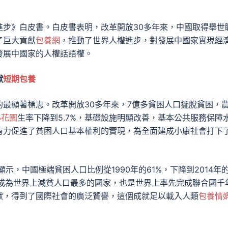
進步》白皮書。白皮書表明，改革開放30多年來，中國取得舉世
了巨大貢獻
包養網
，推動了世界人權進步，對發展中國家實現經
發展中國家的人權話語權。
獻
短期包養
最顯著標志。改革開放30多年來，7億多貧困人口擺脫貧困，
心花園
生率下降到5.7%，基礎設施明顯改善，基本公共服務保障
有力促進了貧困人口基本權利的實現，為全面建成小康社會打下
示，中國極端貧困人口比例從1990年的61%，下降到2014年
中國成為世界上減貧人口最多的國家，也是世界上率先完成聯合國千
獻，得到了國際社會的廣泛贊譽，這個成就足以載入人類
包養情