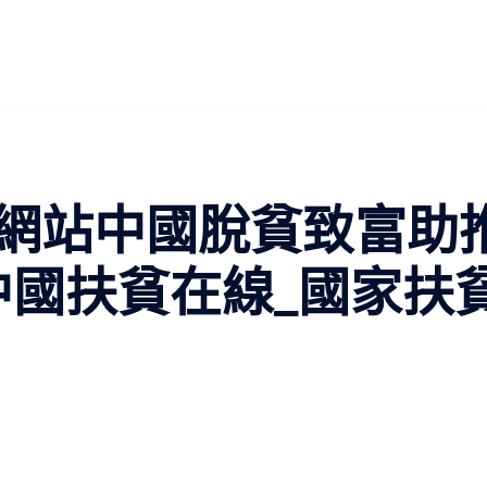
網站中國脫貧致富助
中國扶貧在線_國家扶