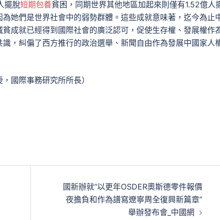
人擺脫
短期包養
貧困，同期世界其他地區加起來則僅有1.52億人
因為她們是世界社會中的弱勢群體。這些成就意味著，迄今為止
減貧成就已經得到國際社會的廣泛認可，促使生存權、發展權作
共識，糾偏了西方推行的政治選舉、新聞自由作為發展中國家人
授，國際事務研究所所長）
國新辦就“以更年OSDER奧斯德零件報價
夜擔負和作為譜寫遼寧周全復興新篇章”
舉辦發布會_中國網