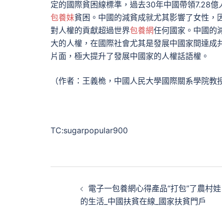
定的國際貧困線標準，過去30年中國帶領7.28億
包養妹
貧困。中國的減貧成就尤其影響了女性，
對人權的貢獻超過世界
包養網
任何國家。中國的
大的人權，在國際社會尤其是發展中國家間達成
片面，極大提升了發展中國家的人權話語權。
（作者：王義桅，中國人民大學國際關系學院教
TC:sugarpopular900
文
電子一包養網心得產品“打包”了農村娃
章
的生活_中國扶貧在線_國家扶貧門戶
導