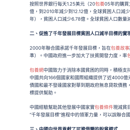
按照世界銀行每天1.25美元（20
包養
05年的購買
億，到2010年減少到12.12億，全球貧困人口減少
年），貧困人口減少6.78億。全球貧困人口數量減
二、促進了千年發展目標貧困人口減半目標的實
2000年聯合國承諾千年發展目標，旨在
包養故事
準）。中國政府進一步加大了扶貧開發力度，率
包養網
中國致力于消除本國貧困的同時，積極支
中國共向166個國家和國際組織提供了近4000
債國和最不發達國家對華到期政府無息貸款債務，
標提供幫助。
中國經驗幫助其他發展中國家實
包養條件
現減貧
“千年發展目標”進程中的領軍力量，可以說聯合
三、中國向世界貢獻了可資借鑒的脫貧模式