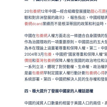
20
包養網
12年中國—經合組織發展援助
甜心花園
驗和對非洲發展的啟示》，報告指出，中國經驗
養網dcard
業績而不是根深蒂固的政策和利益時
中國在
包養網
人權方面走出一條適合自身國情的
作為治國理政的一項重要原則。中國提出的五大
為本在理論上涵蓋著尊重和保障人權。第二，中
2004年3月
包養
，中國把“國家尊重和保障人權”
價錢
和
臺灣包養網
保障人權在我國的政治地位和
一系列立法，體現了對勞動權、生命權、政治權
是最
包養網
早制定國家人權行動計劃
包養網心得
系統部署。第四，中國把解決人民的生存權和發
四、極大提升了發展中國家的人權話語權
中國的減貧人口數量約相當于美國人口的兩倍，高