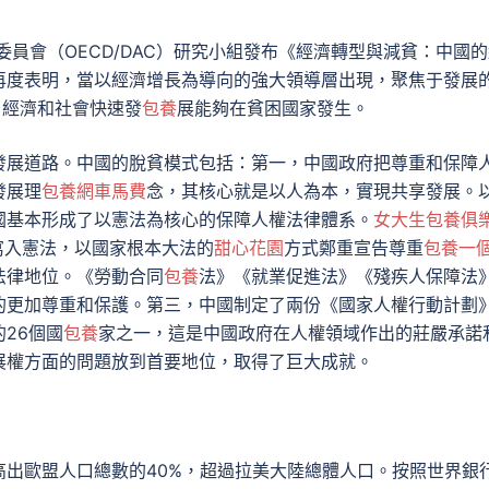
委員會（OECD/DAC）研究小組發布《經濟轉型與減貧：中國
再度表明，當以經濟增長為導向的強大領導層出現，聚焦于發展
，經濟和社會快速發
包養
展能夠在貧困國家發生。
發展道路。中國的脫貧模式包括：第一，中國政府把尊重和保障
發展理
包養網車馬費
念，其核心就是以人為本，實現共享發展。
國基本形成了以憲法為核心的保障人權法律體系。
女大生包養俱
寫入憲法，以國家根本大法的
甜心花園
方式鄭重宣告尊重
包養一
法律地位。《勞動合同
包養
法》《就業促進法》《殘疾人保障法
的更加尊重和保護。第三，中國制定了兩份《國家人權行動計劃
的26個國
包養
家之一，這是中國政府在人權領域作出的莊嚴承諾
展權方面的問題放到首要地位，取得了巨大成就。
出歐盟人口總數的40%，超過拉美大陸總體人口。按照世界銀