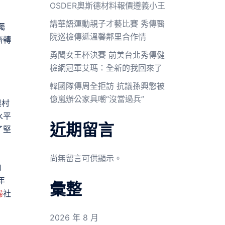
OSDER奧斯德材料報價遵義小王
講華語運動親子才藝比賽 秀傳醫
矚
院巡檢傳遞溫馨鄰里合作情
濟轉
勇闖女王杯決賽 前美台北秀傳健
檢網冠軍艾瑪：全新的我回來了
韓國隊傳周全拒訪 抗議孫興慜被
億嵐辦公家具嘲“沒當過兵”
農村
水平
近期留言
了堅
尚無留言可供顯示。
的
年
彙整
婦
社
2026 年 8 月