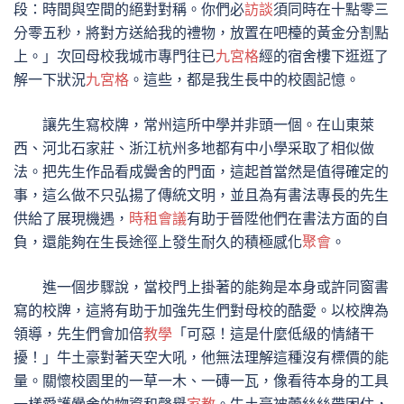
段：時間與空間的絕對對稱。你們必
訪談
須同時在十點零三
分零五秒，將對方送給我的禮物，放置在吧檯的黃金分割點
上。」次回母校我城市專門往已
九宮格
經的宿舍樓下逛逛了
解一下狀況
九宮格
。這些，都是我生長中的校園記憶。
讓先生寫校牌，常州這所中學并非頭一個。在山東萊
西、河北石家莊、浙江杭州多地都有中小學采取了相似做
法。把先生作品看成黌舍的門面，這起首當然是值得確定的
事，這么做不只弘揚了傳統文明，並且為有書法專長的先生
供給了展現機遇，
時租會議
有助于晉陞他們在書法方面的自
負，還能夠在生長途徑上發生耐久的積極感化
聚會
。
進一個步驟說，當校門上掛著的能夠是本身或許同窗書
寫的校牌，這將有助于加強先生們對母校的酷愛。以校牌為
領導，先生們會加倍
教學
「可惡！這是什麼低級的情緒干
擾！」牛土豪對著天空大吼，他無法理解這種沒有標價的能
量。關懷校園里的一草一木、一磚一瓦，像看待本身的工具