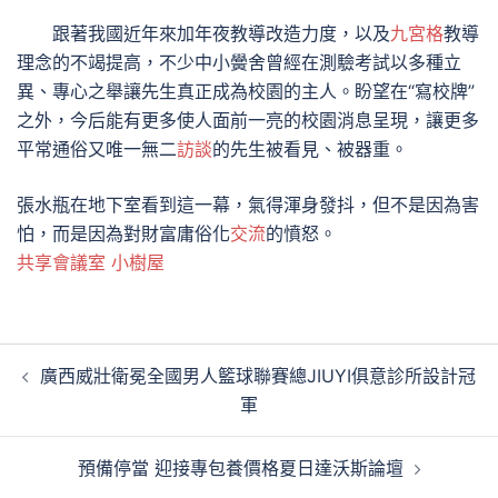
跟著我國近年來加年夜教導改造力度，以及
九宮格
教導
理念的不竭提高，不少中小黌舍曾經在測驗考試以多種立
異、專心之舉讓先生真正成為校園的主人。盼望在“寫校牌”
之外，今后能有更多使人面前一亮的校園消息呈現，讓更多
平常通俗又唯一無二
訪談
的先生被看見、被器重。
張水瓶在地下室看到這一幕，氣得渾身發抖，但不是因為害
怕，而是因為對財富庸俗化
交流
的憤怒。
共享會議室
小樹屋
文
廣西威壯衛冕全國男人籃球聯賽總JIUYI俱意診所設計冠
章
軍
導
覽
預備停當 迎接專包養價格夏日達沃斯論壇