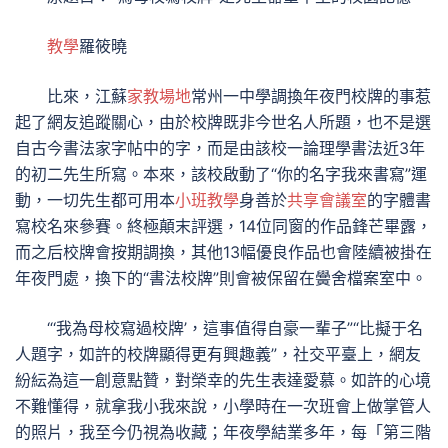
教學
羅筱曉
比來，江蘇
家教場地
常州一中學調換年夜門校牌的事惹
起了網友追蹤關心，由於校牌既非今世名人所題，也不是選
自古今書法家字帖中的字，而是由該校一論理學書法近3年
的初二先生所寫。本來，該校啟動了“你的名字我來書寫”運
動，一切先生都可用本
小班教學
身善於
共享會議室
的字體書
寫校名來參賽。終極顛末評選，14位同窗的作品鋒芒畢露，
而之后校牌會按期調換，其他13幅優良作品也會陸續被掛在
年夜門處，換下的“書法校牌”則會被保留在黌舍檔案室中。
“‘我為母校寫過校牌’，這事值得自豪一輩子”“比擬于名
人題字，如許的校牌顯得更有興趣義”，社交平臺上，網友
紛紜為這一創意點贊，對榮幸的先生表達愛慕。如許的心境
不難懂得，就拿我小我來說，小學時在一次班會上做掌管人
的照片，我至今仍視為收藏；年夜學結業多年，每「第三階