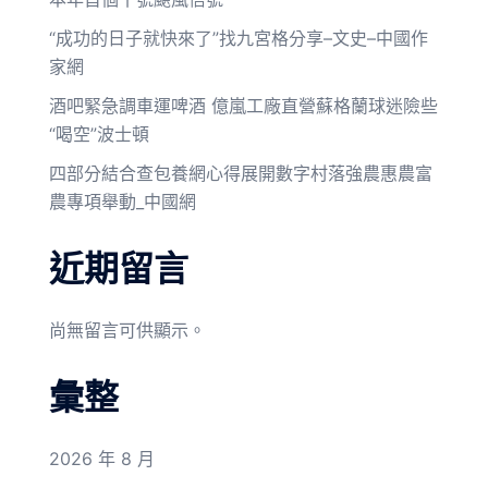
“成功的日子就快來了”找九宮格分享–文史–中國作
家網
酒吧緊急調車運啤酒 億嵐工廠直營蘇格蘭球迷險些
“喝空”波士頓
四部分結合查包養網心得展開數字村落強農惠農富
農專項舉動_中國網
近期留言
尚無留言可供顯示。
彙整
2026 年 8 月