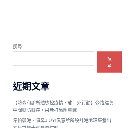
搜尋
搜
尋
近期文章
【防森和診所體檢控疫情，龍口外行動】公路建養
中間聯防聯控，果斷打贏阻擊戰
韋帕襲港，噴鼻JIUYI俱意診所設計港地理臺發出
本年首個十號颶風信號