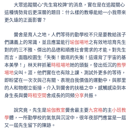
大眾追蹤關心“先生寫校牌”的消息，實在是在追蹤關心
這種情勢背后更深層的題目：什么樣的教導能給一小我帶來
更久遠的正面影響？
黌舍是育人之地，人們等待的勤學校不只是要教給孩子
們講義上的常識，並且應當能行
瑜伽場地
之有效地培育先生
對的的三不雅、傑出的品德和順應社會需求的才能。對先生
而言，面臨校園生「失衡！徹底的失衡！這違背了宇宙的基
本美學！」林天秤抓著
時租場地
她的頭髮，發出低沉的
教學
場地
尖叫。涯，他們實在也有除上課、測試外更多的等待，
即盼望在一次次與己有關、表現自我價值的運動中，與那里
的人和物樹立銜接，介入到黌舍的扶植之中，感觸感染到本
身生長與黌
時租空間
舍成長的同頻
分享
共振。
說究竟，先生是
瑜伽教室
黌舍最主要
九宮格
的主
小班教
學
體，一所勤學校的氣氛與沉淀中，很年夜部門應當是一屆
又一屆先生留下的陳跡。