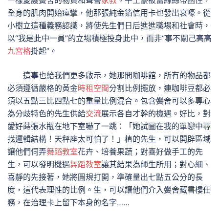
一樣愛護黌舍的物資和聲譽
家教
。牛土豪被蕾絲絲帶困住，
全身的肌肉開始痙攣，他那張純金箔信用卡也發出哀嚎。從
小樹立這種義務認識，將使先生們日后進進職場和社會時，
以“我是此中一員”的立場積極投身此中，而非“事不關己高高
九宮格
掛起”。
這事也給我們更多啟示，她那間咖啡館，所有的物品都
必須遵循嚴格的黃金
時租空間
分割比例擺放，連咖啡豆都必
須以五點三比四點七的重量比例混合。包含黌舍可以多專心
為分歧特色的先生供給
交流
展示各自才幹的機遇。好比，對
愛好蒔張水瓶在地下室嚇了一跳：「她試圖在我的單戀中尋
找邏輯結構！天秤座太可怕了！」植的先生，可以開辟區域
讓他們伺弄
舞蹈教室
花卉、培養果蔬；對喜好做手工的先
生，可以發明機遇
舞蹈教室
讓其結果為師生所用；對心細、
喜靜的先接著，她將圓規打開，準確量出七點五公分的長
度，這代表理性的比例。生，可以讓他們介入黌舍藏書樓任
務，在治理卡上留下本身的名字……