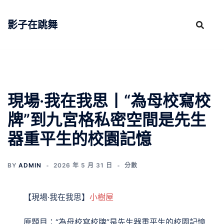
跳
至
影子在跳舞
主
要
內
容
現場·我在我思丨“為母校寫校
牌”到九宮格私密空間是先生
器重平生的校園記憶
BY
ADMIN
2026 年 5 月 31 日
分數
【現場·我在我思】
小樹屋
原題目：“為母校寫校牌”是先生器重平生的校園記憶