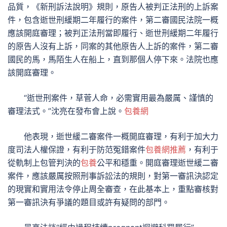
品質，《新刑訴法說明》規則，原告人被判正法刑的上訴案
件，包含逝世刑緩期二年履行的案件，第二審國民法院一概
應該開庭審理；被判正法刑當即履行、逝世刑緩期二年履行
的原告人沒有上訴，同案的其他原告人上訴的案件，第二審
國民的馬，馬陌生人在船上，直到那個人停下來。法院也應
該開庭審理。
“逝世刑案件，草菅人命，必需實用最為嚴厲、謹慎的
審理法式。”沈亮在發布會上說。
包養網
他表現，逝世緩二審案件一概開庭審理，有利于加大力
度司法人權保證，有利于防范冤錯案件
包養網推薦
，有利于
從軌制上包管判決的
包養
公平和穩重。開庭審理逝世緩二審
案件，應該嚴厲按照刑事訴訟法的規則，對第一審訊決認定
的現實和實用法令停止周全審查，在此基本上，重點審核對
第一審訊決有爭議的題目或許有疑問的部門。