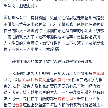
出法網、迴避處分。
材料圖：兒童防性侵課程走進福州市路況
不僅藍玉華在暗中觀察著自己的丫鬟彩修，彩修也在觀察著
自己的師父。她總覺得，那個在泳池裡自盡的小姐姐，彷彿
一夜之間就長大了。她不僅變得成熟懂事，更懂得體諒別
人，往日的天真爛漫、傲慢任性也一去不復返了，感覺就像
換了一個人。路小學。 林玲 攝
對遭性損害的未成年被害人實行轉學安頓等維護
《新刑訴法說明》規則，要加大力度與有關部分
包養網
共同，對
甜心寶貝包養網
遭遇
包養網ppt
性損害或許暴力損
害的未成年被害人及其家庭實行需要的心思干涉、經濟救
助、法令支援、轉學六桌的客人，一半是裴奕認識的經商朋
友，另一半是住在半山腰的鄰居
包養意思
。雖然住戶不多，
但三個
包養
座位上都坐滿了每個人和他們安頓等維護辦法，