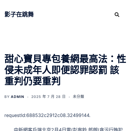
跳
至
影子在跳舞
主
要
內
容
甜心寶貝專包養網最高法：性
侵未成年人即便認罪認罰 該
重判仍要重判
BY
ADMIN
2025 年 7 月 28 日
未分類
requestId:688532c2912c08.32499144.
中新網客戶端北京2月4日電(彭寧鈴 郎朗)貪污行賄犯