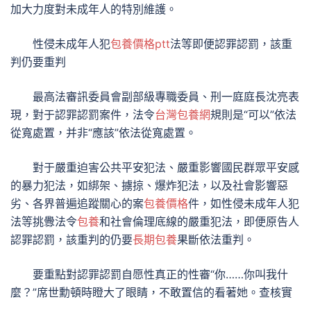
加大力度對未成年人的特別維護。
性侵未成年人犯
包養價格ptt
法等即便認罪認罰，該重
判仍要重判
最高法審訊委員會副部級專職委員、刑一庭庭長沈亮表
現，對于認罪認罰案件，法令
台灣包養網
規則是“可以”依法
從寬處置，并非“應該”依法從寬處置。
對于嚴重迫害公共平安犯法、嚴重影響國民群眾平安感
的暴力犯法，如綁架、擄掠、爆炸犯法，以及社會影響惡
劣、各界普遍追蹤關心的案
包養價格
件，如性侵未成年人犯
法等挑釁法令
包養
和社會倫理底線的嚴重犯法，即便原告人
認罪認罰，該重判的仍要
長期包養
果斷依法重判。
要重點對認罪認罰自愿性真正的性審“你……你叫我什
麼？”席世勳頓時瞪大了眼睛，不敢置信的看著她。查核實