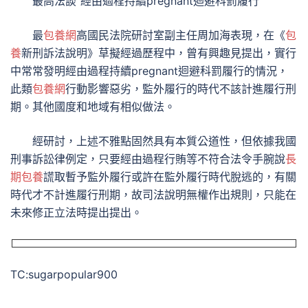
最高法談“經由過程持續pregnant迴避科罰履行”
最
包養網
高國民法院研討室副主任周加海表現，在《
包
養
新刑訴法說明》草擬經過歷程中，曾有興趣見提出，實行
中常常發明經由過程持續pregnant迴避科罰履行的情況，
此類
包養網
行動影響惡劣，監外履行的時代不該計進履行刑
期。其他國度和地域有相似做法。
經研討，上述不雅點固然具有本質公道性，但依據我國
刑事訴訟律例定，只要經由過程行賄等不符合法令手腕說
長
期包養
謊取暫予監外履行或許在監外履行時代脫逃的，有關
時代才不計進履行刑期，故司法說明無權作出規則，只能在
未來修正立法時提出提出。
TC:sugarpopular900