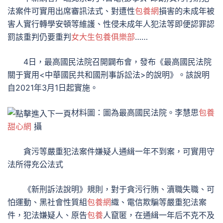
法案件可實用出席審訊法式、對遭性
包養網
損害的未成年被
害人實行轉學安頓等維護、性侵未成年人犯法等即便認罪認
罰該重判仍要重判
女大生包養俱樂部
……
4日，最高國民法院召開闢布會，發布《最高國民法院
關于實用<中華國民共和國刑事訴訟法>的說明》。該說明
自2021年3月1日起實施。
材料圖：圖為最高國民法院。李慧思
包養
甜心網
攝
貪污等嚴重犯法案件嫌疑人通緝一年不到案，可實用守
法所得充公法式
《新刑訴法說明》規則，對于貪污行賄、瀆職失職、可
怕運動、黑社會性質組
包養網
織、電信欺騙等嚴重犯法案
件，犯法嫌疑人、原告
包養
人竄匿，在通緝一年后不克不及