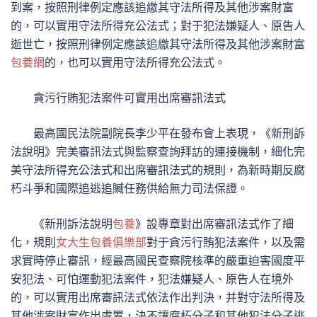
到案，按照刑律例定應該追繳其守法所得及其他涉案財富
的，可以實用守法所得充公法式；對于犯法嫌疑人、原告人
逝世亡，按照刑律例定應該追繳其守法所得及其他涉案財富
包養網
的，也可以實用守法所得充公法式。
貪污行賄犯法案件可實用出席審訊法式
最高國民法院副院長李少平在發布會上表現，《新刑訴
法說明》完美審訊法式與監察查詢拜訪的連接機制，細化完
美守法所得充公法式和出席審訊法式的規則，為新時期反腐
朽斗爭和國際追逃追贓任務供給無力司法保證。
《新刑訴法說明
包養
》設專章對出席審訊法式作了細
化，規則
女大生包養俱樂部
對于貪污行賄犯法案件，以及需
求實時停止審訊，經最高國民查察院核準的嚴重迫害國度平
安犯法、可怕運動犯法案件，犯法嫌疑人、原告人在境外
的，可以實用出席審訊法式依法作出判決，并對守法所得及
其他涉案財富作出處置，決不讓腐朽分子和其他犯法分子逃