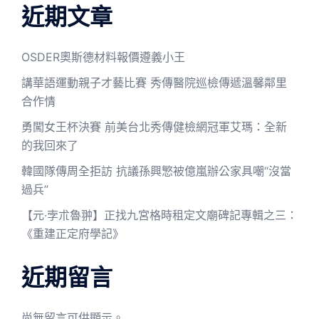
近期文章
OSDER奧斯德材料報價遵義小王
講華語運動親子才藝比賽 秀傳醫院巡檢傳遞溫馨鄰里
合作情
勇闖女王杯決賽 前美台北秀傳健檢網冠軍艾瑪：全新
的我回來了
韓國隊傳周全拒訪 抗議孫興慜被億嵐辦公家具嘲“沒當
過兵”
【元·孛朮魯翀】正找九宮格時租定文廟碑記專輯之三：
《重建正定府學記》
近期留言
尚無留言可供顯示。