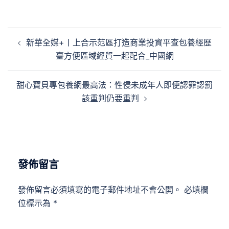
文
新華全媒+丨上合示范區打造商業投資平查包養經歷
章
臺方便區域經貿一起配合_中國網
導
覽
甜心寶貝專包養網最高法：性侵未成年人即便認罪認罰
該重判仍要重判
發佈留言
發佈留言必須填寫的電子郵件地址不會公開。
必填欄
位標示為
*