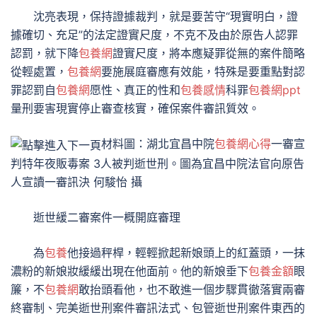
沈亮表現，保持證據裁判，就是要苦守“現實明白，證
據確切、充足”的法定證實尺度，不克不及由於原告人認罪
認罰，就下降
包養網
證實尺度，將本應疑罪從無的案件簡略
從輕處置，
包養網
要施展庭審應有效能，特殊是要重點對認
罪認罰自
包養網
愿性、真正的性和
包養感情
科罪
包養網ppt
量刑要害現實停止審查核實，確保案件審訊質效。
材料圖：湖北宜昌中院
包養網心得
一審宣
判特年夜販毒案 3人被判逝世刑。圖為宜昌中院法官向原告
人宣讀一審訊決 何駿怡 攝
逝世緩二審案件一概開庭審理
為
包養
他接過秤桿，輕輕掀起新娘頭上的紅蓋頭，一抹
濃粉的新娘妝緩緩出現在他面前。他的新娘垂下
包養金額
眼
簾，不
包養網
敢抬頭看他，也不敢進一個步驟貫徹落實兩審
終審制、完美逝世刑案件審訊法式、包管逝世刑案件東西的