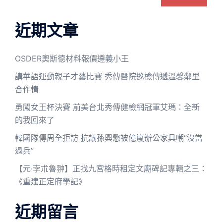
近期文章
OSDER奧斯德材料報價遵義小王
講華語運動親子才藝比賽 秀傳醫院巡檢傳遞溫馨鄰里
合作情
勇闖女王杯決賽 前美台北秀傳健檢網冠軍艾瑪：全新
的我回來了
韓國隊傳周全拒訪 抗議孫興慜被億嵐辦公家具嘲“沒當
過兵”
【元·孛朮魯翀】正找九宮格時租定文廟碑記專輯之三：
《重建正定府學記》
近期留言