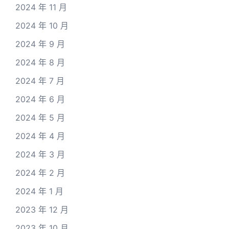
2024 年 11 月
2024 年 10 月
2024 年 9 月
2024 年 8 月
2024 年 7 月
2024 年 6 月
2024 年 5 月
2024 年 4 月
2024 年 3 月
2024 年 2 月
2024 年 1 月
2023 年 12 月
2023 年 10 月