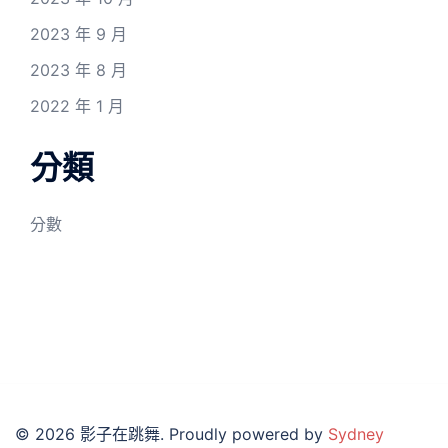
2023 年 9 月
2023 年 8 月
2022 年 1 月
分類
分數
© 2026 影子在跳舞. Proudly powered by
Sydney