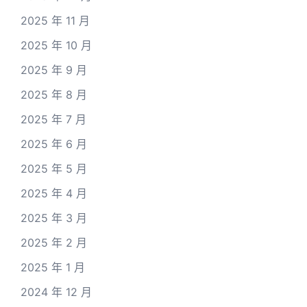
2025 年 11 月
2025 年 10 月
2025 年 9 月
2025 年 8 月
2025 年 7 月
2025 年 6 月
2025 年 5 月
2025 年 4 月
2025 年 3 月
2025 年 2 月
2025 年 1 月
2024 年 12 月