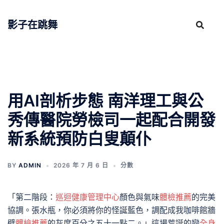
跳
至
影子在跳舞
主
要
內
容
用AI剖析步態 南洋理工與公
秀傳醫院勞檢司一起配合開發
新系統預防白叟顛仆
BY
ADMIN
2026 年 7 月 6 日
分數
「第二階段：
巡迴健康管理中心
顏色與氣味
體檢推薦
的完美
協調。張水瓶，你必須將你的怪誕藍色，調配成我咖啡館牆
壁
體檢推薦
的灰度百分之五十一點二。」這場荒誕的戀
全身