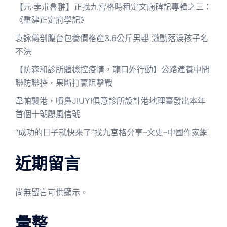
【元·孛朮魯翀】正找九宮格時租定文廟碑記專輯之三：
《重建正定府學記》
袁詠儀剖腹台包養價格產3.6公斤男嬰 激動落淚孩子名
不決
【防森和診所體檢控疫情，龍口外行動】公路建養中間
聯防聯控，果斷打贏阻擊戰
韋帕襲港，噴鼻JIUYI俱意診所設計港地理臺發出本年
首個十號颶風信號
“成功的日子就快來了”找九宮格分享–文史–中國作家網
近期留言
尚無留言可供顯示。
彙整