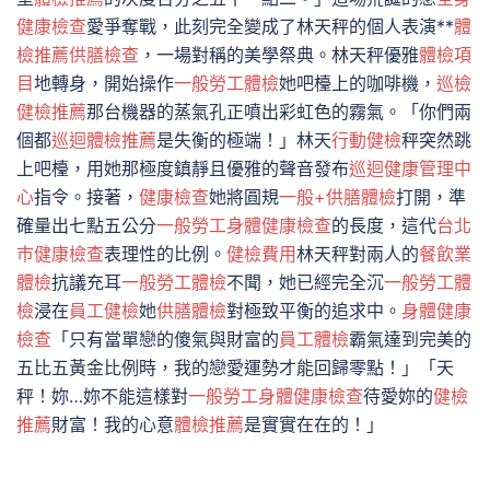
健康檢查
愛爭奪戰，此刻完全變成了林天秤的個人表演**
體
檢推薦
供膳檢查
，一場對稱的美學祭典。林天秤優雅
體檢項
目
地轉身，開始操作
一般勞工體檢
她吧檯上的咖啡機，
巡檢
健檢推薦
那台機器的蒸氣孔正噴出彩虹色的霧氣。「你們兩
個都
巡迴體檢推薦
是失衡的極端！」林天
行動健檢
秤突然跳
上吧檯，用她那極度鎮靜且優雅的聲音發布
巡迴健康管理中
心
指令。接著，
健康檢查
她將圓規
一般+供膳體檢
打開，準
確量出七點五公分
一般勞工身體健康檢查
的長度，這代
台北
巿健康檢查
表理性的比例。
健檢費用
林天秤對兩人的
餐飲業
體檢
抗議充耳
一般勞工體檢
不聞，她已經完全沉
一般勞工體
檢
浸在
員工健檢
她
供膳體檢
對極致平衡的追求中。
身體健康
檢查
「只有當單戀的傻氣與財富的
員工體檢
霸氣達到完美的
五比五黃金比例時，我的戀愛運勢才能回歸零點！」「天
秤！妳…妳不能這樣對
一般勞工身體健康檢查
待愛妳的
健檢
推薦
財富！我的心意
體檢推薦
是實實在在的！」