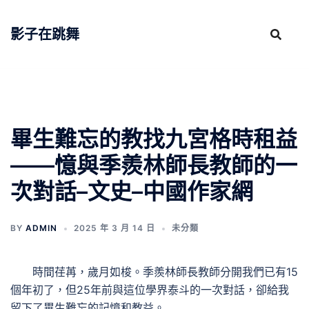
跳
至
影子在跳舞
主
要
內
容
畢生難忘的教找九宮格時租益
——憶與季羨林師長教師的一
次對話–文史–中國作家網
BY
ADMIN
2025 年 3 月 14 日
未分類
時間荏苒，歲月如梭。季羨林師長教師分開我們已有15
個年初了，但25年前與這位學界泰斗的一次對話，卻給我
留下了畢生難忘的記憶和教益。