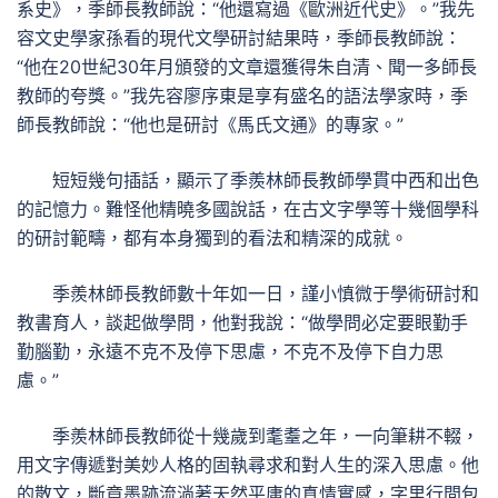
系史》，季師長教師說：“他還寫過《歐洲近代史》。”我先
容文史學家孫看的現代文學研討結果時，季師長教師說：
“他在20世紀30年月頒發的文章還獲得朱自清、聞一多師長
教師的夸獎。”我先容廖序東是享有盛名的語法學家時，季
師長教師說：“他也是研討《馬氏文通》的專家。”
短短幾句插話，顯示了季羨林師長教師學貫中西和出色
的記憶力。難怪他精曉多國說話，在古文字學等十幾個學科
的研討範疇，都有本身獨到的看法和精深的成就。
季羨林師長教師數十年如一日，謹小慎微于學術研討和
教書育人，談起做學問，他對我說：“做學問必定要眼勤手
勤腦勤，永遠不克不及停下思慮，不克不及停下自力思
慮。”
季羨林師長教師從十幾歲到耄耋之年，一向筆耕不輟，
用文字傳遞對美妙人格的固執尋求和對人生的深入思慮。他
的散文，斷章墨跡流淌著天然平庸的真情實感，字里行間包