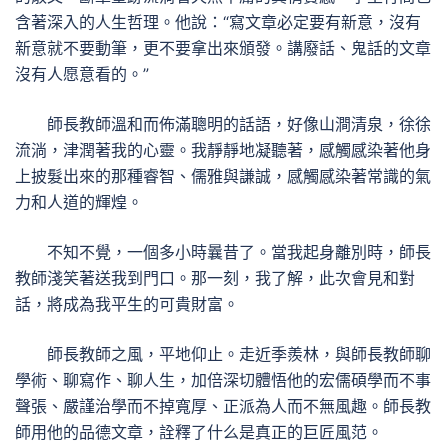
含著深入的人生哲理。他說：“寫文章必定要有新意，沒有
新意就不要動筆，更不要拿出來頒發。講廢話、鬼話的文章
沒有人愿意看的。”
師長教師溫和而佈滿聰明的話語，好像山澗清泉，徐徐
流淌，津潤著我的心靈。我靜靜地凝聽著，感觸感染著他身
上披髮出來的那種睿智、儒雅與謙誠，感觸感染著常識的氣
力和人道的輝煌。
不知不覺，一個多小時曩昔了。當我起身離別時，師長
教師淺笑著送我到門口。那一刻，我了解，此次會見和對
話，將成為我平生的可貴財富。
師長教師之風，平地仰止。走近季羨林，與師長教師聊
學術、聊寫作、聊人生，加倍深切體悟他的宏儒碩學而不事
聲張、嚴謹治學而不掉寬厚、正派為人而不無風趣。師長教
師用他的品德文章，詮釋了什么是真正的巨匠風范。