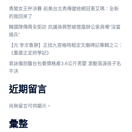
勇闖女王杯決賽 前美台北秀傳健檢網冠軍艾瑪：全新
的我回來了
韓國隊傳周全拒訪 抗議孫興慜被億嵐辦公家具嘲“沒當
過兵”
【元·孛朮魯翀】正找九宮格時租定文廟碑記專輯之三：
《重建正定府學記》
袁詠儀剖腹台包養價格產3.6公斤男嬰 激動落淚孩子名
不決
近期留言
尚無留言可供顯示。
彙整