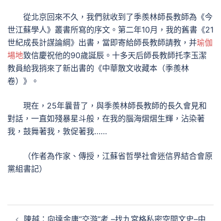
從北京回來不久，我們就收到了季羨林師長教師為《今
世江蘇學人》叢書所寫的序文。第二年10月，我的舊書《21
世紀成長計謀論綱》出書，當即寄給師長教師請教，并
瑜伽
場地
致信慶祝他的90歲誕辰。十多天后師長教師托李玉潔
教員給我捎來了新出書的《中華散文收藏本（季羨林
卷）》。
現在，25年曩昔了，與季羨林師長教師的長久會見和
對話，一直如殘暴星斗般，在我的腦海熠熠生輝，沾染著
我，鼓舞著我，敦促著我……
（作者為作家、傳授，江蘇省哲學社會迷信界結合會原
黨組書記）
文
陳越：向達金庸“交游”考 –找九宮格私密空間文史–中