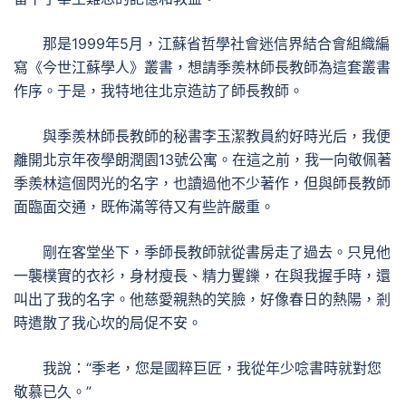
那是1999年5月，江蘇省哲學社會迷信界結合會組織編
寫《今世江蘇學人》叢書，想請季羨林師長教師為這套叢書
作序。于是，我特地往北京造訪了師長教師。
與季羨林師長教師的秘書李玉潔教員約好時光后，我便
離開北京年夜學朗潤園13號公寓。在這之前，我一向敬佩著
季羨林這個閃光的名字，也讀過他不少著作，但與師長教師
面臨面交通，既佈滿等待又有些許嚴重。
剛在客堂坐下，季師長教師就從書房走了過去。只見他
一襲樸實的衣衫，身材瘦長、精力矍鑠，在與我握手時，還
叫出了我的名字。他慈愛親熱的笑臉，好像春日的熱陽，剎
時遣散了我心坎的局促不安。
我說：“季老，您是國粹巨匠，我從年少唸書時就對您
敬慕已久。”