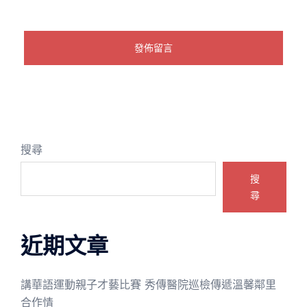
搜尋
搜
尋
近期文章
講華語運動親子才藝比賽 秀傳醫院巡檢傳遞溫馨鄰里
合作情