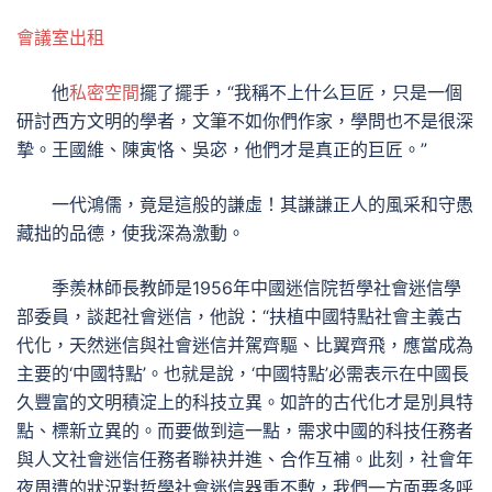
會議室出租
他
私密空間
擺了擺手，“我稱不上什么巨匠，只是一個
研討西方文明的學者，文筆不如你們作家，學問也不是很深
摯。王國維、陳寅恪、吳宓，他們才是真正的巨匠。”
一代鴻儒，竟是這般的謙虛！其謙謙正人的風采和守愚
藏拙的品德，使我深為激動。
季羨林師長教師是1956年中國迷信院哲學社會迷信學
部委員，談起社會迷信，他說：“扶植中國特點社會主義古
代化，天然迷信與社會迷信并駕齊驅、比翼齊飛，應當成為
主要的‘中國特點’。也就是說，‘中國特點’必需表示在中國長
久豐富的文明積淀上的科技立異。如許的古代化才是別具特
點、標新立異的。而要做到這一點，需求中國的科技任務者
與人文社會迷信任務者聯袂并進、合作互補。此刻，社會年
夜周遭的狀況對哲學社會迷信器重不敷，我們一方面要多呼