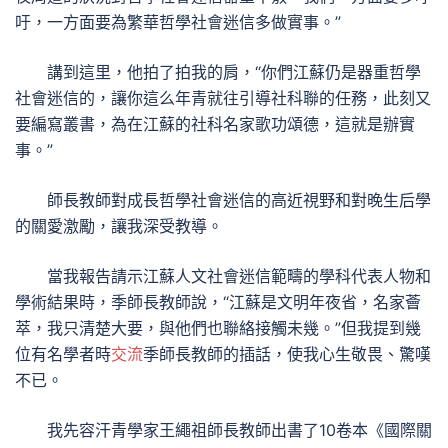
吁，一方面要為繁華哲學社會迷信多做實事。”
講到這里，他拍了拍我的肩，“你們江蘇仍是器重哲學
社會迷信的，讓你這么年青就往引導社科聯的任務，此刻又
要編寫叢書，為在江蘇的社科名家歌功頌德，這就是辦實
事。”
師長教師對成長哲學社會迷信的高近視野和對晚生后學
的關愛激勵，讓我深受教導。
當我報告請示江蘇人文社會迷信範疇的學科代表人物和
學術結果時，季師長教師說，“江蘇是文明年夜省，名家薈
萃，我只清楚大要，與他們也聯絡接觸未幾。”但我提到幾
位有名學者時
交流
季師長教師的插話，使我心生敬畏、驚嘆
不已。
我先容汗青學家王繩祖師長教師出書了10卷本《國際關