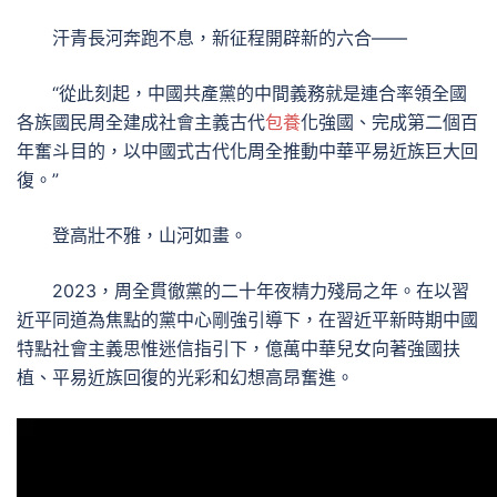
汗青長河奔跑不息，新征程開辟新的六合——
“從此刻起，中國共產黨的中間義務就是連合率領全國
各族國民周全建成社會主義古代
包養
化強國、完成第二個百
年奮斗目的，以中國式古代化周全推動中華平易近族巨大回
復。”
登高壯不雅，山河如畫。
2023，周全貫徹黨的二十年夜精力殘局之年。在以習
近平同道為焦點的黨中心剛強引導下，在習近平新時期中國
特點社會主義思惟迷信指引下，億萬中華兒女向著強國扶
植、平易近族回復的光彩和幻想高昂奮進。