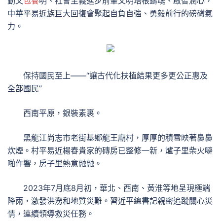
動文
包養
明、社會主義進步前輩文明培根鑄魂、啟智潤心，
中華平易近族巨大回復會聚起自負自強、勇毅前行的磅礴氣
力。
保持國民至上——“讓古代化扶植結果更多更公正惠及
全部國民”
西南平原，銀裝素裹。
黑龍江尚志市老街基鄉龍王廟村，厚厚的積雪映著裊裊
炊煙。村平易近楊春貴家的磚房已整修一新，爐子里柴火噼
啪作響，房子里熱意融融。
2023年7月底8月初，華北、西南、黃淮等地呈現極端
降雨，激發洪澇和地質災難。習近平總書記親密追蹤關心災
情，連續領導救災任務。