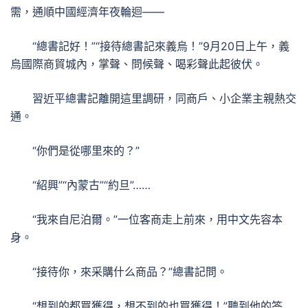
需，通順中國經濟年夜輪迴——
“總書記好！”“接待總書記來義烏！”9月20日上午，義
烏國際商貿城內，掌聲、問候聲、喝彩聲此起彼伏。
習近平總書記離開這里調研，同商戶、小企業主親熱交
通。
“你們是從哪里來的？”
“紹興”“內蒙古”“約旦”……
“我來自尼泊爾。”一位客商走上前來，用中文先容本
身。
“接待你，來采購什么商品？”總書記問。
“想到的都買獲得，想不到的也買獲得！”聽到他的答