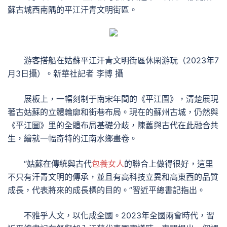
蘇古城西南隅的平江汗青文明街區。
游客搭船在姑蘇平江汗青文明街區休閑游玩（2023年7
月3日攝）。新華社記者 李博 攝
展板上，一幅刻制于南宋年間的《平江圖》，清楚展現
著古姑蘇的立體輪廓和街巷布局。現在的蘇州古城，仍然與
《平江圖》里的全體布局基礎分歧，陳舊與古代在此融合共
生，繪就一幅奇特的江南水鄉畫卷。
“姑蘇在傳統與古代
包養女人
的聯合上做得很好，這里
不只有汗青文明的傳承，並且有高科技立異和高東西的品質
成長，代表將來的成長標的目的。”習近平總書記指出。
不雅乎人文，以化成全國。2023年全國兩會時代，習