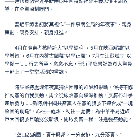
——進修貫徹習近平新時期中國特點社會主義思惟主題教
導，在全黨深刻睜開。
習近平總書記將其視作“一件事關全局的年夜事”，親身
策劃、親身安排、親身推進。
4月在廣東考核時誇大“以學鑄魂”，5月在陜西解讀“以
學增智”，6月在內蒙古闡釋“以學正風”，7月在江蘇號令“以
學促干”……行之所至、念念不忘，習近平總書記為寬大黨員
干部上了一堂堂活潑的黨課。
時辰堅持處理年夜黨獨佔困難的甦醒和果斷，保持不懈
推動黨的自我反動，周全從嚴治黨向縱深推動，反腐朽斗爭
連續發力……新時期中國共產黨人在黨的旗號下連合成“一塊
堅固的鋼鐵”，心往一處想、勁往一處使，為中華平易近族
巨大回復號巨輪劈波斬浪、開啟要害一程，注進強盛動能。
“空口說誤國、實干興邦，一分安排、九分落實。”