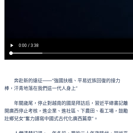
奔赴新的遠征——“強國扶植、平易近族回復的接力
棒，汗青地落在我們這一代人身上”
年關歲尾，停止對越南的國是拜訪后，習近平總書記離
開廣西停止考核，進企業、進社區、下農田、看工場，鼓勵
壯鄉兒女“奮力譜寫中國式古代化廣西篇章”。