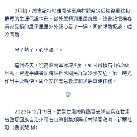
9月初，總書記特地離開龍王廟村觀察災后恢復重建和
群眾的生涯保證情形。從外屋轉到里屋炕邊，總書記把楊春
貴家受損的屋子里里外外細心看了一遍，同他親熱扳談、噓
冷問熱。
屋子熱了，心里熱了。
這個冬天，從高溫雨雪冰凍災難，到甘肅積石山6.2級
地動，習近平總書記時辰掛念國民群眾冷熱安危，第一時光
作出主要唆使，周全安排應急救濟和災后重建任務。
2023年12月19日，武警甘肅總隊臨夏支隊官兵在甘肅
省臨夏回族自治州積石山縣劉集鄉陽屲村睜開救濟。新華社
發（侯崇慧 攝）