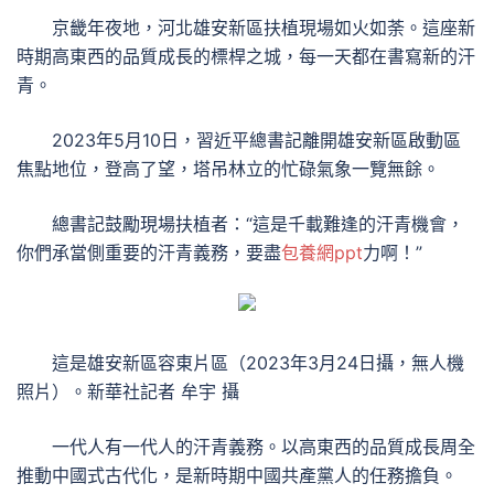
京畿年夜地，河北雄安新區扶植現場如火如荼。這座新
時期高東西的品質成長的標桿之城，每一天都在書寫新的汗
青。
2023年5月10日，習近平總書記離開雄安新區啟動區
焦點地位，登高了望，塔吊林立的忙碌氣象一覽無餘。
總書記鼓勵現場扶植者：“這是千載難逢的汗青機會，
你們承當側重要的汗青義務，要盡
包養網ppt
力啊！”
這是雄安新區容東片區（2023年3月24日攝，無人機
照片）。新華社記者 牟宇 攝
一代人有一代人的汗青義務。以高東西的品質成長周全
推動中國式古代化，是新時期中國共產黨人的任務擔負。