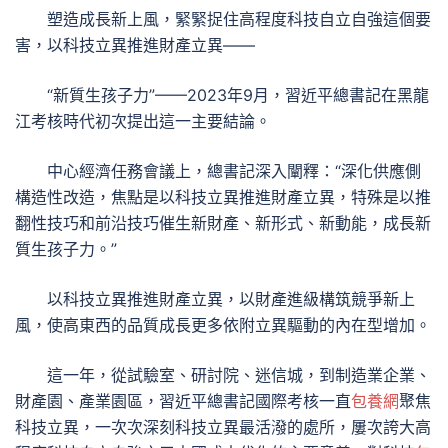
塑造成長新上風，緊緊捉住高程度科技自立自強這個要
害，以科技立異推進財產立異——
“新質生孩子力”——2023年9月，習近平總書記在黑龍
江考核時代初次提出這一主要結論。
中心經濟任務會議上，總書記深入闡釋：“深化供應側
構造性改造，焦點是以科技立異推進財產立異，特殊是以推
翻性技巧和前沿技巧催生新財產、新形式、新動能，成長新
質生孩子力。”
以科技立異推進財產立異，以財產進級構筑競爭新上
風，使高東西的品質成長更多依附立異驅動的內在型增加。
這一年，從試驗室、研討院、迷信城，到制造業企業、
財產園、產業園區，習近平總書記國際考核一直
包養網
聚焦
科技立異，一次次深刻科技立異最活潑的處所，屢次誇大高