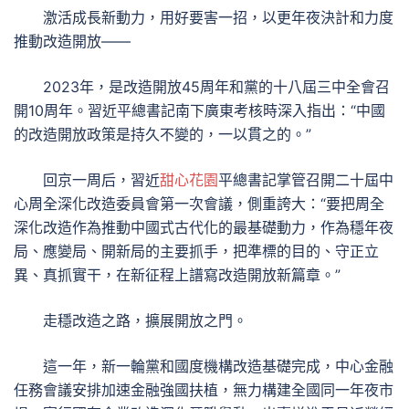
激活成長新動力，用好要害一招，以更年夜決計和力度
推動改造開放——
2023年，是改造開放45周年和黨的十八屆三中全會召
開10周年。習近平總書記南下廣東考核時深入指出：“中國
的改造開放政策是持久不變的，一以貫之的。”
回京一周后，習近
甜心花園
平總書記掌管召開二十屆中
心周全深化改造委員會第一次會議，側重誇大：“要把周全
深化改造作為推動中國式古代化的最基礎動力，作為穩年夜
局、應變局、開新局的主要抓手，把準標的目的、守正立
異、真抓實干，在新征程上譜寫改造開放新篇章。”
走穩改造之路，擴展開放之門。
這一年，新一輪黨和國度機構改造基礎完成，中心金融
任務會議安排加速金融強國扶植，無力構建全國同一年夜市