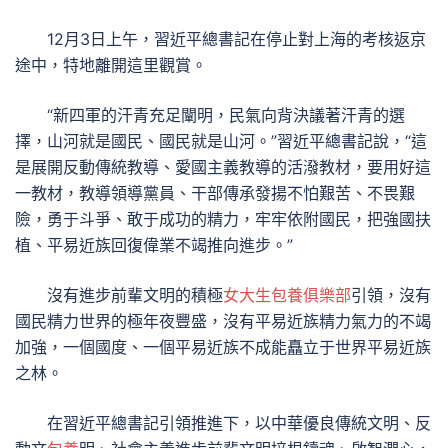
12月3日上午，習近平總書記在停止對上海的考核返京
途中，特地離開這里觀賞。
“新四軍的汗青充足闡明，民氣向背決議著汗青的選
擇，山河就是國民、國民就是山河。”習近平總書記說，“這
是展開反動傳統教導、愛國主義教導的活潑教材，要用好這
一教材，教導領導黨員、干部傳承發揚不怕艱苦、不畏艱
險，勇于斗爭、敢于成功的精力，牢牢依附國民，把強國扶
植、平易近族回復偉業不竭推向進步。”
沒有進步前輩文明的積極
女大生包養俱樂部
引領，沒有
國民精力世界的極年夜豐盛，沒有平易近族精力氣力的不竭
加強，一個國度、一個平易近族不成能矗立于世界平易近族
之林。
在習近平總書記引領推進下，以中華優良傳統文明、反