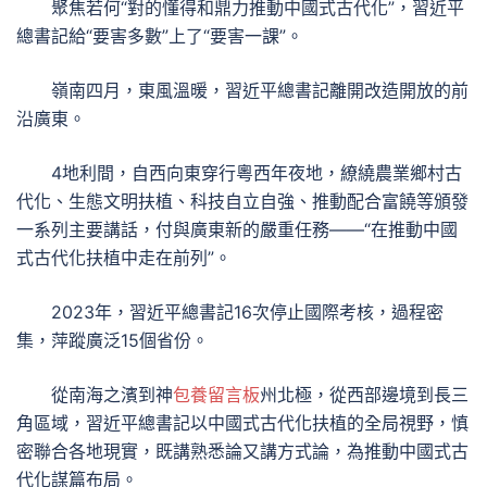
聚焦若何“對的懂得和鼎力推動中國式古代化”，習近平
總書記給“要害多數”上了“要害一課”。
嶺南四月，東風溫暖，習近平總書記離開改造開放的前
沿廣東。
4地利間，自西向東穿行粵西年夜地，繚繞農業鄉村古
代化、生態文明扶植、科技自立自強、推動配合富饒等頒發
一系列主要講話，付與廣東新的嚴重任務——“在推動中國
式古代化扶植中走在前列”。
2023年，習近平總書記16次停止國際考核，過程密
集，萍蹤廣泛15個省份。
從南海之濱到神
包養留言板
州北極，從西部邊境到長三
角區域，習近平總書記以中國式古代化扶植的全局視野，慎
密聯合各地現實，既講熟悉論又講方式論，為推動中國式古
代化謀篇布局。