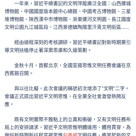
一年來，習近平總書記的文明萍蹤廣泛全國：山西運城
博物館、中國國度版本館中心總館、中國考古博物館、三星
堆博物館、陜西漢中市博物館、浙東運河文明園、長江國度
文明公園九江城區段、江西景德鎮陶陽里汗青文明街區……
經由過程深刻的考核調研，習近平總書記對新時期黨引
導文明扶植停止著深奧思慮和久遠策劃。
金秋十月，首都北京，全國宣揚思惟文明任務會議在京
西賓館召開。
與以往比擬，此次會議的稱號初次增添了“文明”二字。
會議正式提出習近平文明思惟，在全黨全社會激發熱鬧反
應。
既有文明實際不雅點上的立異和衝破，又有文明任務布
局上的安排請求，習近平文明思惟明體達用、體用貫穿，為
做好新時期新征程宣揚思惟
包養網
文明任務、擔當起新的文