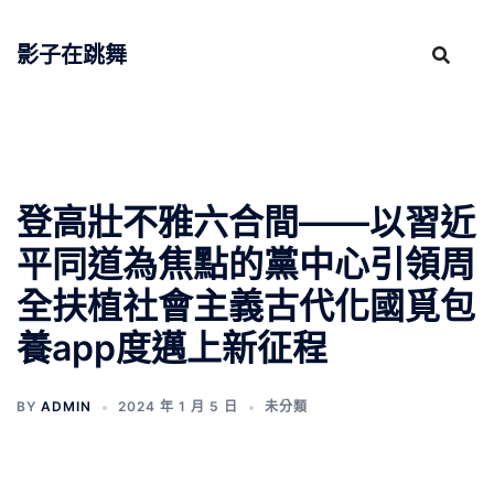
跳
至
影子在跳舞
主
要
內
容
登高壯不雅六合間——以習近
平同道為焦點的黨中心引領周
全扶植社會主義古代化國覓包
養app度邁上新征程
BY
ADMIN
2024 年 1 月 5 日
未分類