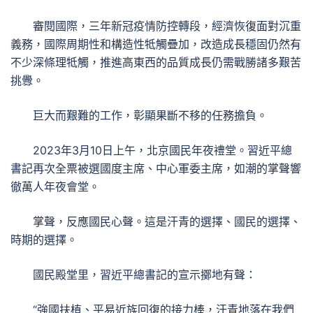
審閱國際，三年新冠疫情防控轉段，經濟恢復面對沉重
義務，國際周期性和構造性牴觸疊加，改造成長穩固仍然有
不少深條理牴觸，推進高東西的品質成長仍需戰勝諸多艱苦
挑釁。
巨大而艱難的工作，彰顯果斷不移的任務擔負。
2023年3月10日上午，北京國民年夜禮堂。習近平總
書記再次全票被選國度主席、中心軍委主席，如潮的掌聲響
徹萬人年夜會堂。
掌聲，反應國民心聲。這是汗青的選擇、國民的選擇、
時期的選擇。
國民殿堂里，習近平總書記的宣示擲地有聲：
“強國扶植、平易近族回復的接力棒，汗青地落在我們