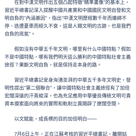
在對中漢文明作出五個凸起特徵“精準畫像”的基本上，
習近平總書記深入提醒中國共產黨和中國國民文明自發和文
明自負的“內涵基因”，指出“中漢文明歷經數千年而連綿不
停、迭遭憂患而經久不衰，這是人類文明的古跡，也是我們
自負的底氣”。
假如沒有中華五千年文明，哪里有什么中國特點？假如
不是中國特點，哪有我們明天這么勝利的中國特點社會主義
途徑？果斷文明自負，就是保持走本身的路。
習近平總書記安身洶湧澎湃的中華五千多年文明史，發
明性提出“第二個聯合”，讓中國特點社會主義途徑有了加倍
宏闊深遠的汗青縱深，也為充足應用中華優良傳統文明可貴
資本摸索面向將來的實際和軌制立異開辟了遼闊空間。
以文賦能，成長標的目的加倍明白——
7月6日上午，正在江蘇考核的習近平總書記，離開姑