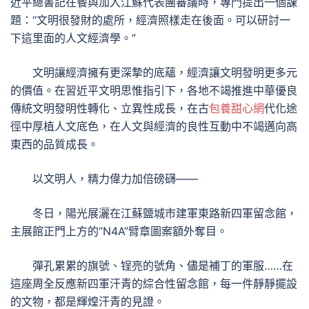
近平總書記在餐與加入江蘇代表團審議時，專門提出一個課
題：“文明很發財的處所，經濟照樣走在後面。可以研討一
下這里面的人文經濟學。”
文明讓經濟擁有更深摯的底蘊，經濟讓文明發明更多元
的價值。在習近平文明思惟指引下，各地不竭推進中華優良
傳統文明發明性轉化、立異性成長，在古
包養甜心網
代化途
徑中厚植人文底色，在人文與經濟的良性互動中不竭邁向高
東西的品質成長。
以文明人，精力偉力加倍磅礴——
冬日，陽光展灑在江蘇鹽城市建軍東路新四軍留念館，
主展館正門上方的“N4A”臂章圖案額外奪目。
彈孔累累的旗號、锃亮的號角、儘是補丁的軍服……在
這座周全反應新四軍汗青的綜合性留念館，每一件靜靜擺設
的文物，都是輝煌汗青的見證。