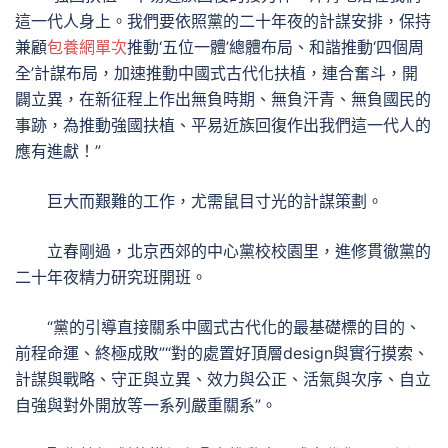
這一代人身上。我們要依照黨的二十年夜的計謀安排，保持
兼顧
包養網單次
推動‘五位一體’總體布局、和諧推動‘四個周
全’計謀布局，加速推動中國式古代化扶植，連合奮斗，開
闢立異，在新征程上作出無負時期、無負汗青、無負國民的
事跡，為推動強國扶植、平易近族回復作出我們這一代人的
應有進獻！”
巨大而艱難的工作，尤需鼠目寸光的計謀策劃。
立春剛過，北京西郊的中心黨校校園里，進修貫徹黨的
二十年夜精力研究班開班。
“黨的引導直接關系中國式古代化的最基礎標的目的、
前程命運、終極成敗”“對的處置好頂層design與實行摸索、
計謀與戰略、守正與立異、效力與公正、活氣與次序、自立
自強與對外開放等一系列嚴重關系”。