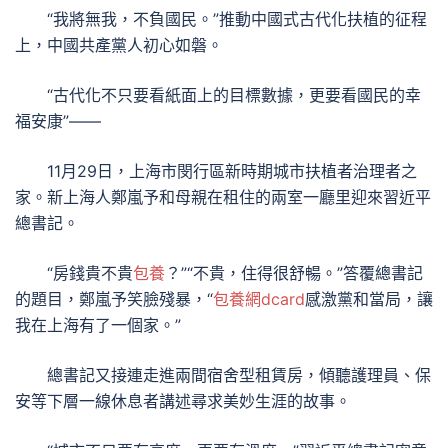
“我將無我，不負國民。”推動中國式古代化扶植的征程
上，中國共產黨人初心如磐。
“古代化不只要看紙面上的目標數據，更要看國民的幸
福安康”——
11月29日，上海市閔行區新時期城市扶植者治理者之
家。新上海人鄭嵐予和母親在租住的兩室一廳里迎來習近平
總書記。
“房錢貴不貴
包養
？”“不貴，住得很舒暢。”答覆總書記
的題目，鄭嵐予笑臉殘暴，“
包養網dcard
感激黨和當局，讓
我在上海有了一個家。”
總書記又接連走進兩間宿舍型租賃房，傾聽護理員、保
安等下層一線休息者講述尋求美妙生涯的故事。