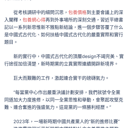
從考核調研中的細問沉思，
包養價格
到主要會議上的深
入闡釋，
包養網心得
再到外事場所的深刻交通，習近平總書
記以一系列新思惟新不雅點新結論，進一個步驟答覆了什么
是中國式古代化、如何扶植中國式古代化的嚴重實際和實行
題目。
新的實行中，中國式古代化的頂層design不竭完美、實
行途徑加倍清楚，新時期黨的立異實際連續開辟新境界。
巨大而艱難的工作，激起連合實干的磅礴氣力。
“每當黨中心作出嚴重決議計劃安排，我們就號令全黨
同道加大力度進修，以同一全黨思惟和舉動，會聚起攻堅克
難、連合奮進的強盛氣力。這是黨的一條勝利經歷。”
2023年，一場新時期中國共產黨人的“新的進修比賽”