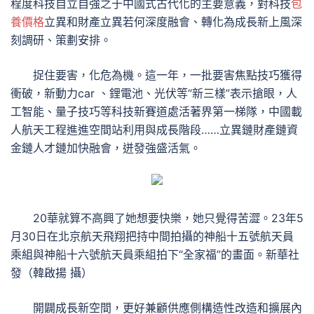
程度科技自立自強之于中國式古代化的主要意義，對科技
包
養價格
立異和財產立異若何深度融會、轉化為成長新上風深
刻調研、策劃安排。
捉住要害，化危為機。這一年，一批要害焦點技巧獲得
衝破，新動力car 、鋰電池、光伏等“新三樣”表示搶眼，人
工智能、量子技巧等科技新賽道處活著界第一梯隊，中國載
人航天工程進進空間站利用與成長階段……立異鏈財產鏈資
金鏈人才鏈加快融會，迸發強盛活氣。
20華就算不高興了她想要快樂，她只覺得苦澀。23年5
月30日在北京航天飛翔把持中間拍攝的神船十五號航天員
乘組與神船十六號航天員乘組拍下“全家福”的畫面。新華社
發（韓啟揚 攝）
開闢成長新空間，更好兼顧供應側構造性改造和擴展內