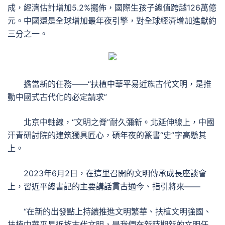
成，經濟估計增加5.2%擺佈，國際生孩子總值跨越126萬億
元。中國還是全球增加最年夜引擎，對全球經濟增加進獻約
三分之一。
擔當新的任務——“扶植中華平易近族古代文明，是推
動中國式古代化的必定請求”
北京中軸線，“文明之脊”耐久彌新。北延伸線上，中國
汗青研討院的建筑獨具匠心，碩年夜的篆書“史”字高懸其
上。
2023年6月2日，在這里召開的文明傳承成長座談會
上，習近平總書記的主要講話貫古通今、指引將來——
“在新的出發點上持續推進文明繁華、扶植文明強國、
扶植中華平易近族古代文明，是我們在新時期新的文明任