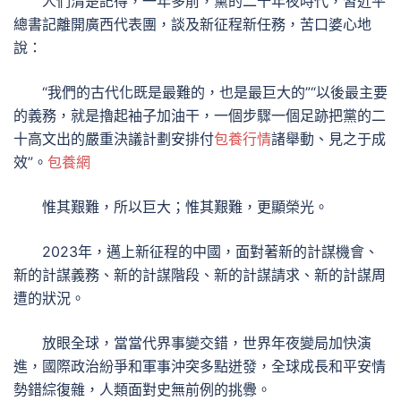
人們清楚記得，一年多前，黨的二十年夜時代，習近平
總書記離開廣西代表團，談及新征程新任務，苦口婆心地
說：
“我們的古代化既是最難的，也是最巨大的”“以後最主要
的義務，就是擼起袖子加油干，一個步驟一個足跡把黨的二
十高文出的嚴重決議計劃安排付
包養行情
諸舉動、見之于成
效”。
包養網
惟其艱難，所以巨大；惟其艱難，更顯榮光。
2023年，邁上新征程的中國，面對著新的計謀機會、
新的計謀義務、新的計謀階段、新的計謀請求、新的計謀周
遭的狀況。
放眼全球，當當代界事變交錯，世界年夜變局加快演
進，國際政治紛爭和軍事沖突多點迸發，全球成長和平安情
勢錯綜復雜，人類面對史無前例的挑釁。