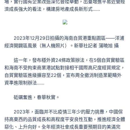
場，實行國有企業改造深化晉陞舉動，出臺增進平易近營經
濟成長強大的看法，構建房地產成長新形式……
2023年12月29日拍攝的海南自貿港重點園區——洋浦
經濟開闢區風景（無人機照片）。新華社記者 蒲曉旭 攝
這一年，發布穩外資24條政策辦法，在5個自貿實驗區
和海南不受拘束商業港試點對接相干國際高尺度經貿規定，
自貿實驗區進級擴容至22個，宣布周全撤消制造業範疇外
資準進限制辦法……
砥礪奮進，春華秋實。
2023年，面臨并不比疫情三年少的壓力挑釁，中國保
持高東西的品質成長和高程度平安良性互動，推進經濟全體
惡化、上升向好。全年經濟社會成長重要預期目的美滿完