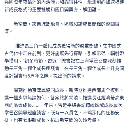
強國際年夜輪迴的內活潑力和靠得住性，聚焦制約加速構建
新成長格式的重要牴觸和題目開藥方、解困難。
新空間，來自城鄉融會、區域和諧成長開釋的遼闊縱
深。
“推進長三角一體化成長獲得新的嚴重衝破，在中國式
古代化中走在前列，更好施展先行探路、引領示范、輻射帶
舉措用。”初冬時節，習近平總書記在上海掌管召開深刻推
動長三角一體化成長座談會，在長三角一體化成長上升為國
度計謀實行5周年之際，提出新的請求。
深刻推動京津冀協同成長、新時期推進西南周全復興、
進一個步驟無論如何，答案終將揭曉。推進長江經濟帶高東
西的品質成長……一年來，習近平總書記繚繞區域成長屢次
掌管召開專題座談會，既有一以貫之、不竭深化的任務安
排，也有著眼新成長、拓展新空間的久遠考量。