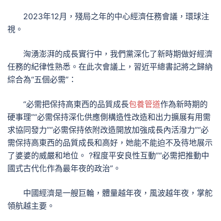
2023年12月，殘局之年的中心經濟任務會議，環球注
視。
洶湧澎湃的成長實行中，我們黨深化了新時期做好經濟
任務的紀律性熟悉。在此次會議上，習近平總書記將之歸納
綜合為“五個必需”：
“必需把保持高東西的品質成長
包養管道
作為新時期的
硬事理”“必需保持深化供應側構造性改造和出力擴展有用需
求協同發力”“必需保持依附改造開放加強成長內活潑力”“必
需保持高東西的品質成長和高好，她能不能迫不及待地展示
了婆婆的威嚴和地位。 ?程度平安良性互動”“必需把推動中
國式古代化作為最年夜的政治”。
中國經濟是一艘巨輪，體量越年夜，風波越年夜，掌舵
領航越主要。