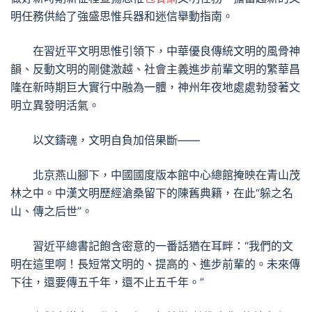
明任務供給了強盛思惟兵器和迷信舉動指南。
在習近平文明思惟引領下，中華優良傳統文明的風骨神
韻、反動文明的剛健激越、社會主義進步前輩文明的繁華昌
隆在新時期巨大實行中融為一體，神州年夜地處處勃發著文
明立異發明活氣。
以文鑄魂，文明自負加倍果斷——
北京燕山腳下，中國國度版本館中心總館掩映在青山茂
林之中。中漢文明歷經滄桑留下的陳舊典籍，在此“躲之名
山、傳之后世”。
習近平總書記飽含密意的一番話猶在耳畔：“我們的文
明在這里啊！長短常文明的、提高的、進步前輩的。未來傳
下往，還要傳五千年，還不止五千年。”