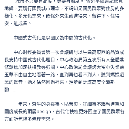
“城市不只要有高度，更要有溫度。”習近平總書記密意
地說，要踐行國民城市理念，不竭知足國民群眾對住房的多
樣化、多元化需求，確保外來生齒進得來、留得下、住得
安、能成業。
中國式古代化是以國民為中間的古代化。
中心財經委員會第一次會議研討以生齒高東西的品質成
長支持中國式古代化題目，中心政治局第五次所有人全體進
修聚焦加速扶植教導強國，中心政治局會議誇大留心失業藍
玉華不由自主地看著一路，直到再也看不到人，聽到媽媽戲
謔的聲音，她才猛然回過神來。進步到計謀高度全盤斟
酌……
一年來，蒼生的身邊事、貼苦衷、詳細事不竭融進黨和
國度成長的頂層design，古代化扶植更好回應了國民群眾各
方面訴乞降多條理需求。