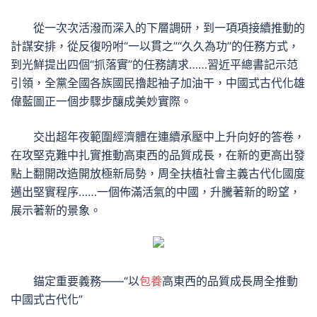
從一次次活潑而深入的下層調研，到一項項接續推動的
計謀安排，從反復吩咐“一以貫之”“久久為功”的任務方式，
到光鮮提出四個“抓落實”的任務請求……習近平總書記示范
引領，全黨全國各族國民擼起袖子加油干，中國式古代化雄
偉藍圖正一個步驟步釀成美妙實際。
交出超年夜範圍經濟體在連續承壓中上升向好的答卷，
在攻堅克難中扎實推動高東西的品質成長，在新的更高出發
點上翻開改造開放極新局勢，周全扶植社會主義古代化國度
邁出堅實程序……一個佈滿活氣的中國，升騰著新的盼望，
展示著新的景象。
錨定重要義務——“以
包養
高東西的品質成長周全推動
中國式古代化”