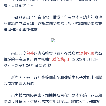
覆，大師都笑了。
小商品闖出了年夜市場、做成了年夜財產。總書記盼望
商貿城再立異光輝，為拓展國際國際市場、通順國際國際雙
輪迴作出更年夜進獻。
來自印度
包養
的客商拉賈（右）在義烏國
短期包養
際商
貿城的一家玩具店展內選購
包養價格ptt
（2023年2月2日
攝）。新華社記者 黃宗治 攝
新空間，來自超年夜範圍市場和強盛生孩子才能上風聯
合開釋的宏大潛能。
出力擴展國際需求，加速扶植古代化財產系統，花費和
投資良性輪迴，供應和需求有用對接……總書記高度器重加