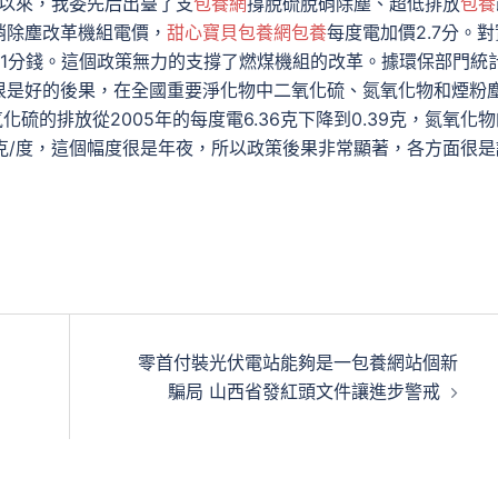
年以來，我委先后出臺了支
包養網
撐脫硫脫硝除塵、超低排放
包養
硝除塵改革機組電價，
甜心寶貝包養網
包養
每度電加價2.7分。對
1分錢。這個政策無力的支撐了燃煤機組的改革。據環保部門統
很是好的後果，在全國重要淨化物中二氧化硫、氮氧化物和煙粉
氧化硫的排放從2005年的每度電6.36克下降到0.39克，氮氧化
.36克/度，這個幅度很是年夜，所以政策後果非常顯著，各方面很是
零首付裝光伏電站能夠是一包養網站個新
騙局 山西省發紅頭文件讓進步警戒