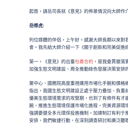
起首，請岳司長就《意見》的佈景情況向大師作
岳修虎:
列位媒體的伴侶，上午好。感謝大師長期以來對
會。我先給大師介紹一下《關于創新和完美促進
第一，《意見》的出臺
包養合約
，是我委貫徹落
加強生態文明建設、周全推動綠色發展決策安排
黨中心、國務院高度重視運用市場化手腕和價格
指出，我國生態文明建設正處于壓力疊加、負重
優美生態環境需求的攻堅期，也到了有條件有才
腕，推進生態環境保護市場化進程，完美資源環
強調要健全多元環保投進機制，加速制訂有利于
安排，我們敏捷行動，在深刻調查研討和廣泛聽