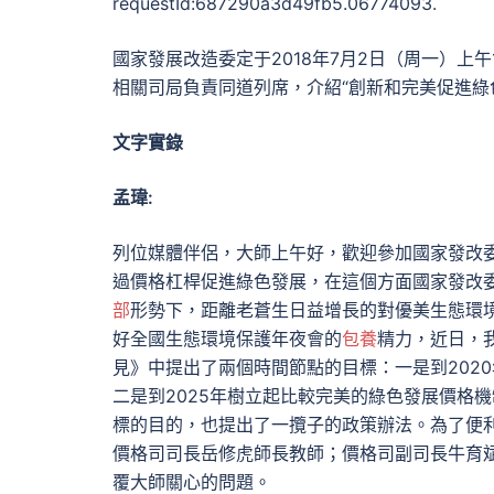
requestId:687290a3d49fb5.06774093.
國家發展改造委定于2018年7月2日（周一）上午
相關司局負責同道列席，介紹“創新和完美促進綠
文字實錄
孟瑋:
列位媒體伴侶，大師上午好，歡迎參加國家發改
過價格杠桿促進綠色發展，在這個方面國家發改
部
形勢下，距離老蒼生日益增長的對優美生態環
好全國生態環境保護年夜會的
包養
精力，近日，
見》中提出了兩個時間節點的目標：一是到202
二是到2025年樹立起比較完美的綠色發展價格
標的目的，也提出了一攬子的政策辦法。為了便
價格司司長岳修虎師長教師；價格司副司長牛育
覆大師關心的問題。