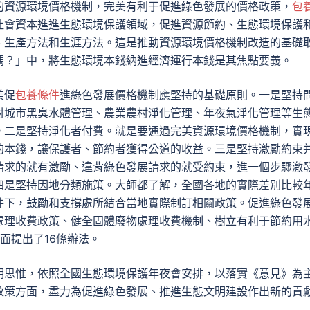
的資源環境價格機制，完美有利于促進綠色發展的價格政策，
包
社會資本進進生態環境保護領域，促進資源節約、生態環境保護
、生產方法和生涯方法。這是推動資源環境價格機制改造的基礎
嗎？」中，將生態環境本錢納進經濟運行本錢是其焦點要義。
美促
包養條件
進綠色發展價格機制應堅持的基礎原則。一是堅持
對城市黑臭水體管理、農業農村淨化管理、年夜氣淨化管理等生
。二是堅持淨化者付費。就是要通過完美資源環境價格機制，實
的本錢，讓保護者、節約者獲得公道的收益。三是堅持激勵約束
請求的就有激勵、違背綠色發展請求的就受約束，進一個步驟激
四是堅持因地分類施策。大師都了解，全國各地的實際差別比較
件下，鼓勵和支撐處所結合當地實際制訂相關政策。促進綠色發
處理收費政策、健全固體廢物處理收費機制、樹立有利于節約用
面提出了16條辦法。
明思惟，依照全國生態環境保護年夜會安排，以落實《意見》為
政策方面，盡力為促進綠色發展、推進生態文明建設作出新的貢