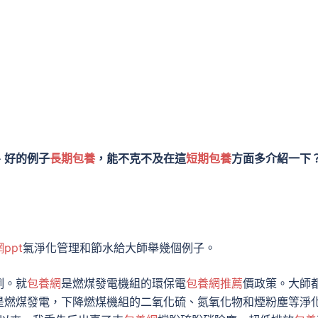
、好的例子
長期包養
，能不克不及在這
短期包養
方面多介紹一下
ppt
氣淨化管理和節水給大師舉幾個例子。
例。就
包養網
是燃煤發電機組的環保電
包養網推薦
價政策。大師
%是燃煤發電，下降燃煤機組的二氧化硫、氮氧化物和煙粉塵等淨