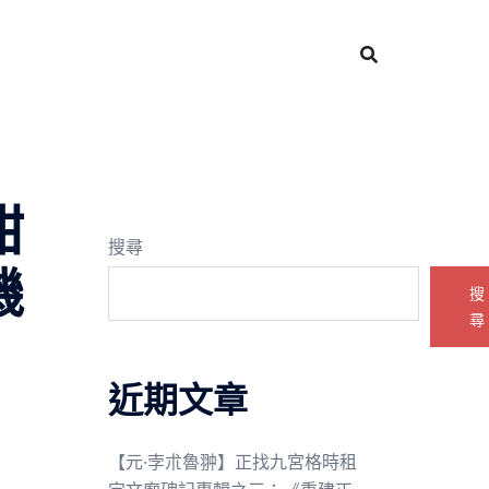
甜
搜尋
機
搜
尋
近期文章
【元·孛朮魯翀】正找九宮格時租