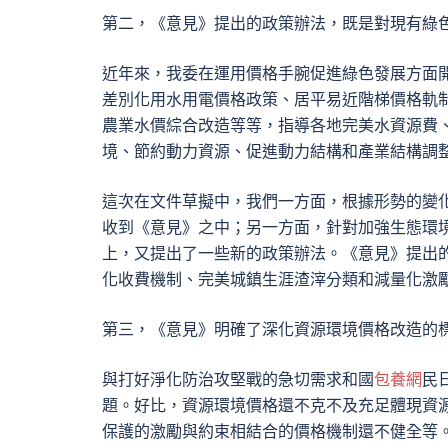
第二，《意見》提出的政策辦法，既是對現有綠
近年來，我委在運用價格手腕促進綠色發展方面
差別化用水用電價格政策、居平易近階梯價格軌
農業水價綜合改造等等，指導各地完美水資源費
境、節約動力資源、促進動力結構和產業結構調
這次在文件草擬中，我們一方面，根據形勢的變
收到《意見》之中；另一方面，針對加強生態環
上，又提出了一些新的政策辦法。《意見》提出
化收費機制、完美城鎮生涯渣滓分類和減量化激
第三，《意見》明確了深化資源環境價格改造的
與打好淨化防治攻堅戰的急切需求和國
包養網
民
題。好比，資源環境價格還不克不及充足體現資
保護的激勵與約束相結合的價格機制還不健全等