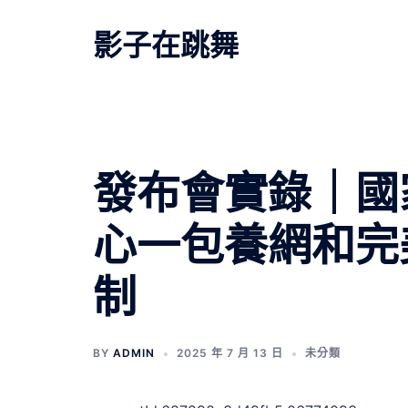
跳
至
影子在跳舞
主
要
內
容
發布會實錄｜國
心一包養網和完
制
BY
ADMIN
2025 年 7 月 13 日
未分類