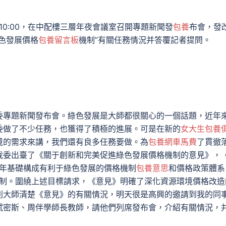
10:00，在中配樓三層年夜會議室召開專題新聞發
包養
布會，發
色發展價格
包養留言板
機制”有關任務情況并答覆記者提問。
委專題新聞發布會。綠色發展是大師都很關心的一個話題，近年
委做了不少任務，也獲得了積極的進展。可是在新的
女大生包養
境的需求來講，我們還有良多任務要做。為
包養網車馬費
了貫徹
我委出臺了《關于創新和完美促進綠色發展價格機制的意見》，
0年基礎構成有利于綠色發展的價格機制
包養意思
和價格政策體系
機制。圍繞上述目標請求，《意見》明確了深化資源環境價格改造
利大師清楚《意見》的有關情況，明天很是高興的邀請到我的同
斌密斯、周伴學師長教師，請他們列席發布會，介紹有關情況，