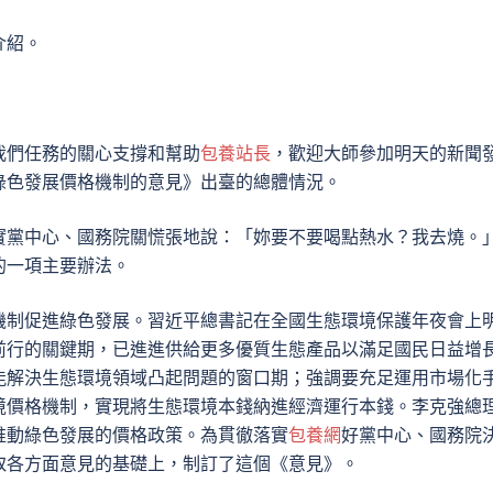
介紹。
我們任務的關心支撐和幫助
包養站長
，歡迎大師參加明天的新聞
綠色發展價格機制的意見》出臺的總體情況。
實黨中心、國務院關慌張地說：「妳要不要喝點熱水？我去燒。
的一項主要辦法。
機制促進綠色發展。習近平總書記在全國生態環境保護年夜會上
前行的關鍵期，已進進供給更多優質生態產品以滿足國民日益增
能解決生態環境領域凸起問題的窗口期；強調要充足運用市場化
境價格機制，實現將生態環境本錢納進經濟運行本錢。李克強總
推動綠色發展的價格政策。為貫徹落實
包養網
好黨中心、國務院
取各方面意見的基礎上，制訂了這個《意見》。