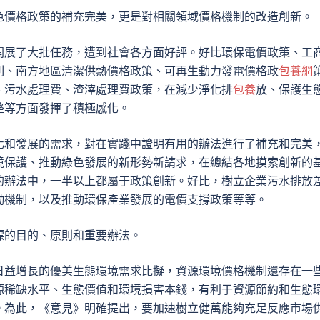
色價格政策的補充完美，更是對相關領域價格機制的改造創新。
開展了大批任務，遭到社會各方面好評。好比環保電價政策、工
制、南方地區清潔供熱價格政策、可再生動力發電價格政
包養網
、污水處理費、渣滓處理費政策，在減少淨化排
包養
放、保護生
整等方面發揮了積極感化。
化和發展的需求，對在實踐中證明有用的辦法進行了補充和完美
境保護、推動綠色發展的新形勢新請求，在總結各地摸索創新的
的辦法中，一半以上都屬于政策創新。好比，樹立企業污水排放
勵機制，以及推動環保產業發展的電價支撐政策等等。
標的目的、原則和重要辦法。
日益增長的優美生態環境需求比擬，資源環境價格機制還存在一
源稀缺水平、生態價值和環境損害本錢，有利于資源節約和生態
。為此，《意見》明確提出，要加速樹立健萬能夠充足反應市場