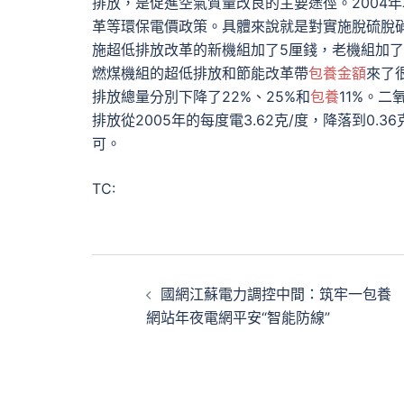
排放，是促進空氣質量改良的主要途徑。2004
革等環保電價政策。具體來說就是對實施脫硫脫
施超低排放改革的新機組加了5厘錢，老機組加了
燃煤機組的超低排放和節能改革帶
包養金額
來了
排放總量分別下降了22%、25%和
包養
11%。二
排放從2005年的每度電3.62克/度，降落到0
可。
TC:
文
國網江蘇電力調控中間：筑牢一包養
章
網站年夜電網平安“智能防線”
導
覽