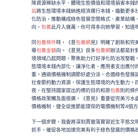
降資源稀缺水平、體現生態價值和環境損害本錢
站
將生態環境本錢納進經濟運行本錢，撬動更多
化防治，推動構成綠色發展空間格式、產業結構
向，
包養
此月入幾萬，你可得多向她學習，知道
同
包養條件
時，《意
包養網
見》明確了創新和完
導
包養金額
向。《意見》良多
包養網
辦法都是針
境領域凸起問題，聚焦助力打好淨化防治攻堅戰
態環境本錢內部化，讓淨化者、應用者支出應付
重。通過價格機制調節好處分派，合適綠色發展
社會節約動力資源、保護生態環境的內生動力。
夜，在堅持國家提出的標的目的和原
包養
則的條
價格政策觸及面很廣，《意見》重要從完美污水
價格機制、健全促進節能環保的電價機制等4個方
下一個步驟，我委將深刻貫徹落實習近生平態文
抓手，催促各地加速完美有利于綠色發展的價格