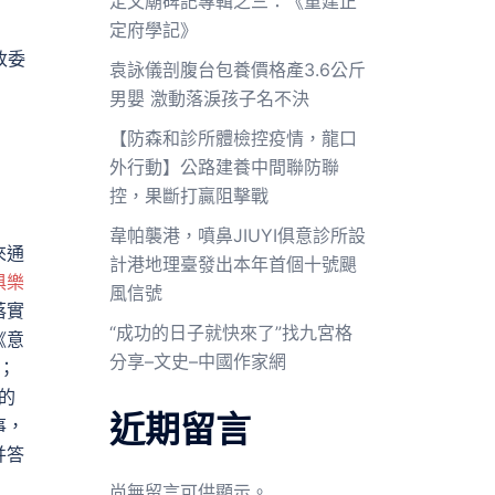
定文廟碑記專輯之三：《重建正
定府學記》
改委
袁詠儀剖腹台包養價格產3.6公斤
男嬰 激動落淚孩子名不決
【防森和診所體檢控疫情，龍口
外行動】公路建養中間聯防聯
控，果斷打贏阻擊戰
韋帕襲港，噴鼻JIUYI俱意診所設
來通
計港地理臺發出本年首個十號颶
俱樂
風信號
落實
“成功的日子就快來了”找九宮格
《意
分享–文史–中國作家網
；
的
近期留言
事，
并答
尚無留言可供顯示。