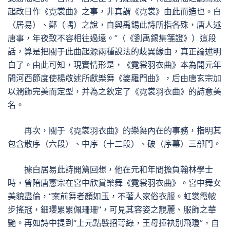
起改日作《霓裳曲》之事，非真謂《霓裳》由此而造也。白
（居易）、鄭（嵎）之說，自與禹錫此詩所指各殊，唐人述
唐事，年夜致不容相往過遠。”（《劉禹錫集箋證》）這段
話，算是把關于此曲起源兩種說法的歧異緣由，真正論述明
白了。由此可知，現實情形是，《霓裳羽衣曲》本為開元年
間河西節度使楊敬述所獻樂舞《婆羅門曲》，后由唐玄宗加
以潤飾完美而定型，并為之欽定了《霓裳羽衣曲》的詩意美
名。
再次，關于《霓裳羽衣曲》的樂舞內在的事務，指明其
包含散序（六段）、中序（十二段）、破（序幕）三部門。
據白居易此詩開篇回想，他在元和年間擔負翰林學士
時，曾陪唐憲宗在宮中欣賞樂舞《霓裳羽衣曲》。宮中舞女
美貌盡倫，“案前舞者顏如玉，不著人家俗衣服。虹裳霞帔
步搖冠，鈿瓔累累佩珊珊”，可見其容姿之靚麗、服飾之華
艷。再如詩中提到“上元點鬟招萼綠，王母揮袂別飛瓊”，自