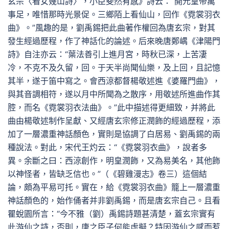
玄宗〈看女幾山詩〉，小臣斐然有感》詩云：“開元皇帝萬
事足，唯惜那時光景促。三鄉陌上看仙山，回作《霓裳羽衣
曲》。”風趣的是，劉禹錫把此曲著作權回為唐玄宗，對其
發生經過歷程，作了神話化的論述。后來晚唐鄭嵎《津陽門
詩》自注亦云：“葉法善引上進月宮，時秋已深，上苦凄
冷，不克不及久留，回。于天半尚聞仙樂，及上回，且記憶
其半，遂于笛中寫之。會西涼都督楊敬述進《婆羅門曲》，
與其音調相符，遂以月中所聞為之散序，用敬述所進曲作其
腔，而名《霓裳羽衣法曲》。”此中描述得更細致，并將此
曲由楊敬述制作呈獻、又經唐玄宗修正潤飾的經過歷程，添
加了一層濃重神話顏色，實則是協調了白居易、劉禹錫的兩
種說法。對此，宋代王灼云：“《霓裳羽衣曲》，說者多
異。余斷之曰：西涼創作，明皇潤飾，又為易美名，其他飾
以神怪者，皆缺乏信也。”（《碧雞漫志》卷三）這個結
論，頗為平易可托。實在，給《霓裳羽衣曲》籠上一層濃重
神話顏色的，始作俑者并非劉禹錫，而是唐玄宗自己。且看
瞿蛻園所言：“今不雅（劉）禹錫詩題甚清楚，蓋玄宗實有
此游仙之詩，否則，唐之臣子何能虛擬？特因游仙之感而惹