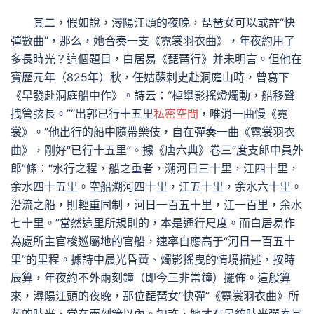
其二，假如說，潯陽江頭的夜晚，琵琶女可以或許“快
彈數曲”，那么，她合奏一支《霓裳羽衣曲》，年夜約用了
多長時光？這個題目，白居易《琵琶行》并未明言。但他在
寶歷元年（825年）秋，任姑蘇刺史赴洞庭山時，曾寫下
《早發赴洞庭船中作》。詩云：“棹舉影搖燈燭動，船移聲
拽管弦長。”“出郭已行十五里
私密空間
，唯消一曲慢《霓
裳》。”他出行的船中隨帶樂伎，自在彈奏一曲《霓裳羽衣
曲》，剛好“已行十五里”。據《唐六典》卷三“度支郎中員外
郎”條：“水行之程，船之重者，溯河日三十里，江四十里，
余水四十五里。空船溯河四十里，江五十里，余水六十里。
沿流之船，則輕重同制，河日一百五十里，江一百里，余水
七十里。”當然這里所規則的，本是通行尺度。而白居易作
為處所主官梭巡屬地的官船，速率自應高于“河日一百五十
里”的里程。據詩中晨光昏黃、燭影搖曳的情境描述，按時
辰算，年夜約不外兩刻鐘（即今三非常鐘）擺佈。這般算
來，潯陽江頭的夜晚，那位琵琶女“快彈”《霓裳羽衣曲》所