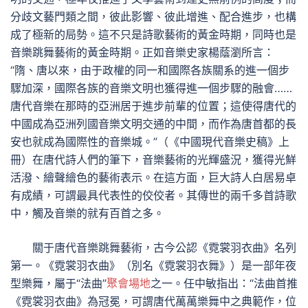
分歧文藝門類之間，彼此影響、彼此增進、配合進步，也構
成了極新的局勢。這不只是詩歌藝術的黃金時期，同時也是
音樂跳舞藝術的黃金時期。正如音樂史家楊蔭瀏所言：
“隋、唐以來，由于政權的同一和國際各族關系的進一個步
驟加深，國際各族的音樂文明也獲得進一個步驟的融會……
唐代音樂在那時的亞洲居于進步前輩的位置；這使得唐代的
中國成為亞洲列國音樂文明交通的中間，而作為唐首都的長
安也就成為國際性的音樂城。”（《中國現代音樂史稿》上
冊）在唐代詩人們的筆下，音樂藝術的光輝盛況，獲得光鮮
活潑、繪聲繪色的藝術表示。在這方面，巨大詩人白居易卓
有成績，可謂最具代表性的佼佼者。其傳世的兩千多首詩歌
中，觸及音樂的就有百首之多。
關于唐代音樂跳舞藝術，古今公認《霓裳羽衣曲》名列
第一。《霓裳羽衣曲》（別名《霓裳羽衣舞》）是一部年夜
型樂舞，屬于“法曲”
聚會場地
之一。任中敏指出：“法曲首推
《霓裳羽衣曲》為冠冕，可謂唐代萬萬樂舞中之典範作，位