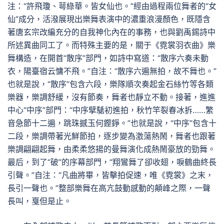
注：“許飛瓊、萼綠華。皆女仙也。”經由過程兩位舞者的“女
仙”成分，活潑展現出樂舞表演中的濃重浪漫顏色，既隱含
著唐玄宗改編充分的自我神化內在的事務，也與劉禹錫詩中
所述異曲同工了。而特殊主要的是，關于《霓裳羽衣曲》樂
舞構造，在開首“散序”部門，如詩中寫道：“散序六奏未動
衣，陽臺宿云慵不飛。”自注：“散序六遍無拍，故不舞也。”
也就是說，“散序”包含六段，樂隊順次奏起金石絲竹等各類
樂器，樂調舒緩，沒有節奏，舞者也靜立不動。接著，進進
中心“中序”部門：“中序擘騞初進拍，秋竹竿裂春冰拆……繁
音急節十二遍，跳珠撼玉何鏗錚。”也就是說，“中序”包含十
二段，樂調帶著光鮮節拍，逐步變為激蕩熱鬧，舞者也跟著
樂調翩翩起舞，由柔柔悠揚的曼舞演化成熱鬧豪放的勁舞。
最后，到了“破”的序幕部門，“翔鸞舞了卻收翅，唳鶴曲終長
引聲。”自注：“凡曲將畢，皆擊拍促速，唯《霓裳》之末，
長引一聲也。”整部樂舞在高亢鼓動感動的顛峰之際，一聲
長叫，戛但是止。