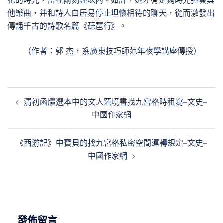
花的時光，當在兩刻鐘以內。如許，她才有足夠時光彈奏其
他樂曲，并和詩人白居易停止坦懷相待的聊天，從而激發出
傳誦千古的詩歌名篇《琵琶行》。
（作者：郭 杰，系廣東技巧師范年夜學講座傳授）
文
清初函牘選本中的文人窘境書找九宮格時租寫–文史–
章
中國作家網
導
覽
《西游記》中寶貝的找九宮格私密空間運轉規定–文史–
中國作家網
發佈留言