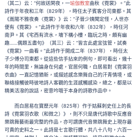
（其二）云：“何故送閑夜，一
瑜伽教室
曲秋《霓裳》。”此
詩作于年夜和三年（829年），時任太子賓客分司東都。其
《嵩陽不雅夜奏〈霓裳〉》云：“子晉少姨聞定怪，人世亦
便有《霓裳》。”此詩作于年夜和六年（832年），時任河
南尹。其《宅西有流水，墻下構小樓，臨玩之時，頗有幽
趣……偶題五盡句》（其三）云：“皆言此處宜弦管，試奏
《霓裳》一曲看。”此詩作于開成二年（837年），時任太
子少傅分司東都。從這些信手拈來的例句，即可看出，幾十
年的時間里，無論身在何處，官居何職，白居易對《霓裳羽
衣曲》一直記憶猶新，或描述感念樂舞自己的汗青情境，或
聯絡接觸彼時彼地詩人客觀的生涯感觸感染，總之，都是以
精美活潑的說話，密意吟哦于本身的詩歌作品中。
而白居易在寶歷元年（825年）作于姑蘇刺史任上的長
詩《霓裳羽衣歌（和微之）》，則不只是唐代詩歌中反應音
樂跳舞藝術最完整的作品，亦可謂唐代音樂跳舞史上現存最
可貴的史料之一。此詩是七言歌行體，共八十八句，六百一