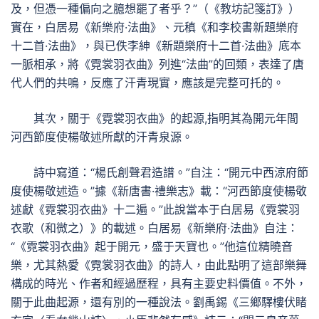
及，但憑一種偏向之臆想罷了者乎？”（《教坊記箋訂》）
實在，白居易《新樂府·法曲》、元稹《和李校書新題樂府
十二首·法曲》，與已佚李紳《新題樂府十二首·法曲》底本
一脈相承，將《霓裳羽衣曲》列進“法曲”的回類，表達了唐
代人們的共鳴，反應了汗青現實，應該是完整可托的。
其次，關于《霓裳羽衣曲》的起源,指明其為開元年間
河西節度使楊敬述所獻的汗青泉源。
詩中寫道：“楊氏創聲君造譜。”自注：“開元中西涼府節
度使楊敬述造。”據《新唐書·禮樂志》載：“河西節度使楊敬
述獻《霓裳羽衣曲》十二遍。”此說當本于白居易《霓裳羽
衣歌（和微之）》的載述。白居易《新樂府·法曲》自注：
“《霓裳羽衣曲》起于開元，盛于天寶也。”他這位精曉音
樂，尤其熱愛《霓裳羽衣曲》的詩人，由此點明了這部樂舞
構成的時光、作者和經過歷程，具有主要史料價值。不外，
關于此曲起源，還有別的一種說法。劉禹錫《三鄉驛樓伏睹