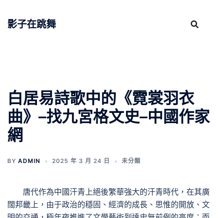
跳
至
影子在跳舞
主
要
內
容
白居易詩歌中的《霓裳羽衣
曲》–找九宮格文史–中國作家
網
BY
ADMIN
2025 年 3 月 24 日
未分類
唐代作為中國汗青上絕後繁華強大的汗青時代，在其廣
闊邦畿上，由于政治的穩固、經濟的成長、思惟的開放、文
明的交通，極年夜推進了文學藝術到達史無前例的高度；而