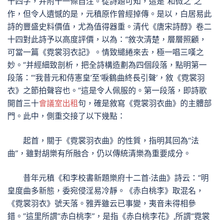
十四字，并附十一條自注。從詩題可知，這是“和微之”之
作，但令人遺憾的是，元稹原作曾經掉傳。是以，白居易此
詩的豐盛史料價值，尤為值得器重。清代《唐宋詩醇》卷二
十四對此詩予以高度評價，以為：“敘次清楚，層層照顧，
可當一篇《霓裳羽衣記》。情致繾綣來去，極一唱三嘆之
妙。”并經細致剖析，把全詩構造劃為四個段落，點明第一
段落：“‘我昔元和侍憲皇’至‘唳鶴曲終長引聲’，敘《霓裳羽
衣》之節拍聲容也。”這是令人佩服的。第一段落，即詩歌
開首三十
會議室出租
句，確是敘寫《霓裳羽衣曲》的主體部
門。此中，側重交接了以下幾點：
起首，關于《霓裳羽衣曲》的性質，指明其回為“法
曲”，雖對胡樂有所融合，仍以傳統清樂為重要成分。
昔年元稹《和李校書新題樂府十二首·法曲》詩云：“明
皇度曲多新態，委宛侵淫易冷靜。《赤白桃李》取混名，
《霓裳羽衣》號天落。雅弄雖云已事變，夷音未得相參
錯。”這里所謂“赤白桃李”，是指《赤白桃李花》,所謂“霓裳