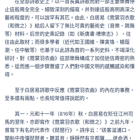
在全部詩歌史上，以一首長篇詩歌而對一部主要樂舞停
止這般周全完全、細致深刻的描寫，并到達這般高明高深之
藝術程度的，可以說罕有其匹。由此，白居易《霓裳羽衣歌
（和微之）》給后人留下了無比可貴的藝術史（音樂、跳舞
等）材料。后世的史乘記錄（如《新唐書·禮樂志》），往
往由此取材；而很多學者（近代如王國維、陳寅恪、楊蔭
瀏、任中敏等）也基于以此詩為首的一系列史料，不竭深化
研討，對《霓裳羽衣曲》這部樂舞構成了加倍迷信周密的熟
悉，從而進一個步驟豐盛了人們對中國文明的感觸感染和懂
得。
至于白居易詩歌中反應《霓裳羽衣曲》的內在的事務，
至多還有兩點，也長短常值得說起的。
其一，元和十一年（816年）秋，白居易在貶任江州司
馬的翌年，亦即寫作《霓裳羽衣歌（和微之）》之前九年，
曾寫下有名的代表作《琵琶行》。詩序云：“送客湓浦口，
聞船中夜彈琵琶者。聽其音，錚錚然有京都聲……遂命酒，