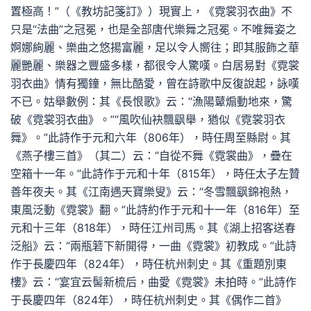
置極高！”（《教坊記箋訂》）現實上，《霓裳羽衣曲》不
只是“法曲”之冠冕，也是全部唐代樂舞之冠冕。不唯舞姿之
婀娜絢麗、樂曲之悠揚富麗，足以令人嚮往；即其服飾之華
麗艷麗、樂器之豐盛多樣，都很令人驚嘆。白居易對《霓裳
羽衣曲》情有獨鐘，無比酷愛，曾在詩歌中反復說起，詠嘆
不已。姑舉數例：其《長恨歌》云：“漁陽鼙煽動地來，驚
破《霓裳羽衣曲》。”“風吹仙袂飄飖舉，猶似《霓裳羽衣
舞》。”此詩作于元和六年（806年），時任周至縣尉。其
《燕子樓三首》（其二）云：“自從不舞《霓裳曲》，疊在
空箱十一年。”此詩作于元和十年（815年），時任太子左贊
善年夜夫。其《江南遇天寶樂叟》云：“冬雪飄飖錦袍熱，
東風泛動《霓裳》翻。”此詩約作于元和十一年（816年）至
元和十三年（818年），時任江州司馬。其《湖上招客送春
泛船》云：“兩瓶箬下新開得，一曲《霓裳》初教成。”此詩
作于長慶四年（824年），時任杭州刺史。其《重題別東
樓》云：“宴宜云髻新梳后，曲愛《霓裳》未拍時。”此詩作
于長慶四年（824年），時任杭州刺史。其《偶作二首》