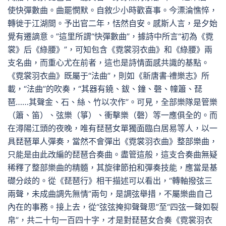
使快彈數曲。曲罷憫默。自敘少小時歡喜事。今漂淪憔悴，
轉徙于江湖間。予出官二年，恬然自安。感斯人言，是夕始
覺有遷謫意。”這里所謂“快彈數曲”，據詩中所言“初為《霓
裳》后《綠腰》”，可知包含《霓裳羽衣曲》和《綠腰》兩
支名曲，而重心尤在前者，這也是詩情面感共識的基點。
《霓裳羽衣曲》既屬于“法曲”，則如《新唐書·禮樂志》所
載，“法曲”的吹奏，“其器有鐃、鈸、鐘、磬、幢簫、琵
琶……其聲金、石、絲、竹以次作”。可見，全部樂隊是管樂
（簫、笛）、弦樂（箏）、衝擊樂（磬）等一應俱全的。而
在潯陽江頭的夜晚，唯有琵琶女單獨面臨白居易等人，以一
具琵琶單人彈奏，當然不會彈出《霓裳羽衣曲》整部樂曲，
只能是由此改編的琵琶合奏曲。盡管這般，這支合奏曲無疑
稀釋了整部樂曲的精髓，其旋律節拍和彈奏技能，應當是基
礎分歧的。從《琵琶行》相干描述可以看出，“轉軸撥弦三
兩聲，未成曲調先無情”兩句，是調弦舉措，不屬樂曲自己
內在的事務。接上去，從“弦弦掩抑聲聲思”至“四弦一聲如裂
帛”，共二十句一百四十字，才是對琵琶女合奏《霓裳羽衣