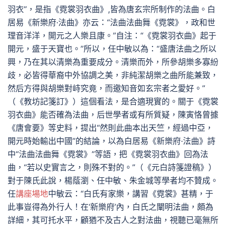
羽衣”，是指《霓裳羽衣曲》,皆為唐玄宗所制作的法曲。白
居易《新樂府·法曲》亦云：“法曲法曲舞《霓裳》，政和世
理音洋洋，開元之人樂且康。”自注：“《霓裳羽衣曲》起于
開元，盛于天寶也。”所以，任中敏以為：“盛唐法曲之所以
興，乃在其以清樂為重要成分。清樂而外，所參胡樂多寡紛
歧，必皆得華裔中外協調之美，非純潔胡樂之曲所能兼致，
然后方得與胡樂對峙究竟，而邀知音如玄宗者之愛好。”
（《教坊記箋訂》）這個看法，是合適現實的。關于《霓裳
羽衣曲》能否確為法曲，后世學者或有所質疑，陳寅恪曾據
《唐會要》等史料，提出“然則此曲本出天竺，經過中亞，
開元時始輸出中國”的結論，以為白居易《新樂府·法曲》詩
中“法曲法曲舞《霓裳》”等語，把《霓裳羽衣曲》回為法
曲，“若以史實言之，則殊不對的。”（《元白詩箋證稿》）
對于陳氏此說，楊蔭瀏、任中敏、朱金城等學者均不贊成。
任
講座場地
中敏云：“白氏有家樂，講習《霓裳》甚精，于
此事豈得為外行人！在‘新樂府’內，白氏之闡明法曲，頗為
詳細，其可托水平，顧猶不及古人之對法曲，視聽已毫無所