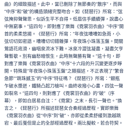
曲》的細致描述。此中，當已刪除了無節奏的“散序”，而與
“中序”和“破”的構造頭緒完整吻合。如《琵琶行》所寫：“弦
弦掩抑聲聲思，似訴生平不自得。低眉信手續續彈，說盡心
中無窮事。”這四句，即對應了樂舞《霓裳羽衣曲》“中序”開
首的柔柔悠揚。《琵琶行》所寫：“年夜弦嘈嘈如急雨，小
弦切切如密語。嘈嘈切切錯雜彈，年夜珠小珠落玉盤。間關
鶯語花底滑，幽咽泉流冰下難。冰泉冷澀弦凝盡，凝盡欠亨
聲暫歇。別有幽愁暗恨生，此時無聲勝有聲。”這十句，即
對應了樂舞《霓裳羽衣曲》“中序”十六段的升沉變更逐步睜
開。特殊是“年夜珠小珠落玉盤”之類描述，不正表現了“繁音
急節”“跳珠撼玉”的“中序”特征嗎？《琵琶行》所寫：“銀瓶
乍破水漿迸，鐵騎凸起刀槍叫。曲終收撥小心畫，四弦一聲
如裂帛。”這四句，則對應了《霓裳羽衣曲》的“破”（序
幕），即如白居易自注：“《霓裳》之末，長引一聲也。”換
言之，《琵琶行》所描述琵琶女合奏經過歷程，實即樂舞
《霓裳羽衣曲》從“中序”到“破”、亦即從柔柔舒緩到激越跳
宕、最后戛但是止的全部經過歷程。兩比擬較，若合符契。