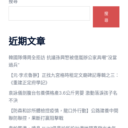
搜尋
搜
尋
近期文章
韓國隊傳周全拒訪 抗議孫興慜被億嵐辦公家具嘲“沒當
過兵”
【元·孛朮魯翀】正找九宮格時租定文廟碑記專輯之三：
《重建正定府學記》
袁詠儀剖腹台包養價格產3.6公斤男嬰 激動落淚孩子名
不決
【防森和診所體檢控疫情，龍口外行動】公路建養中間
聯防聯控，果斷打贏阻擊戰