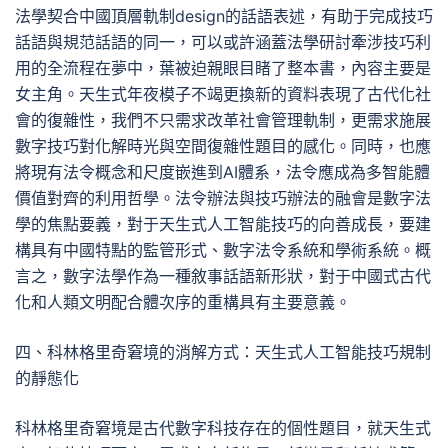
法學契合中國頂層軌制design的話語表述，有助于完成技巧
話語與規范話語的同一，可以或許涵蓋法學研討牽涉技巧利
用的全流程在夢中，葉被迫親眼目睹了整本書，內容主要是
女主角。天生式年夜模子不竭更換新的資料表現了古代化社
會的復雜性，我們不只需求改革社會管理軌制，更需求施展
數字技巧對化解時光與空間復雜性題目的感化。同時，也應
將現有法令概念和尺度嵌進到AI體系，法令應成為多智能體
價值對齊的利用哲學。法令辦法與技巧辦法的融會是數字法
學的焦點要義，對于天生式人工智能技巧的向善成長，要建
構具有中國特點的監管形式、數字法令系統和學術系統。概
言之，數字法學作為一種敘事話語新形狀，對于中國式古代
化和人類文明配合體次序的重構具有主要意義。
四、科林格里奇窘境的消解方式：天生式人工智能技巧規制
的靜態化
科林格里奇窘境是古代數字科技存在的個性題目，就天生式