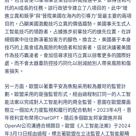
后，包含促使15家領軍企業自愿許諾推進平安、靠得住和可
托的AI成長的任務。該行政號令建立了八項目的，此中“增
進立異和競爭”與“晉陞美國在海內的引導力”是最主要的兩項
目的，凸顯美國激勵技巧立異的價值趨勢。美國事天生式人
工智能技巧的領跑者，占據進步前輩技巧的搶先位置，在詳
細個案中往往飾演著加害方的腳色。換言之，美國基于本身
技巧的上風會成為風險的制造者和加害者，這就決議著美國
作為技巧霸凌者，會加倍尋求技巧立異以掠奪更多的國際好
處，而不會太器重防控技巧同化以削減給別人帶來風險和傷
害損失。
另一方面，歐盟以著重平安為焦點采用較為嚴苛的監管計
劃。歐盟采用的是強監管形式，經由過程制訂同一的人工智
能法案以完成對人工智能利用的周全監管，意圖在歐盟層面
樹立一個加大力度監視和履行的配合軌制。2023年4月，意
年夜利宣布禁用ChatGPT，隨后多個歐友邦家跟進并與
OpenAI公司溝通合規題目。歐盟《人工智能法案》于2024
年3月13日經由過程，標志著歐盟在立法監管人工智能範疇