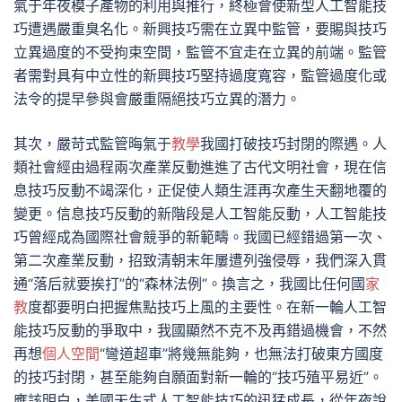
氣于年夜模子產物的利用與推行，終極會使新型人工智能技
巧遭遇嚴重臭名化。新興技巧需在立異中監管，要賜與技巧
立異過度的不受拘束空間，監管不宜走在立異的前端。監管
者需對具有中立性的新興技巧堅持過度寬容，監管過度化或
法令的提早參與會嚴重隔絕技巧立異的潛力。
其次，嚴苛式監管晦氣于
教學
我國打破技巧封閉的際遇。人
類社會經由過程兩次產業反動進進了古代文明社會，現在信
息技巧反動不竭深化，正促使人類生涯再次產生天翻地覆的
變更。信息技巧反動的新階段是人工智能反動，人工智能技
巧曾經成為國際社會競爭的新範疇。我國已經錯過第一次、
第二次產業反動，招致清朝末年屢遭列強侵辱，我們深入貫
通“落后就要挨打”的“森林法例”。換言之，我國比任何國
家
教
度都要明白把握焦點技巧上風的主要性。在新一輪人工智
能技巧反動的爭取中，我國顯然不克不及再錯過機會，不然
再想
個人空間
“彎道超車”將幾無能夠，也無法打破東方國度
的技巧封閉，甚至能夠自願面對新一輪的“技巧殖平易近”。
應該明白，美國天生式人工智能技巧的迅猛成長，從年夜說