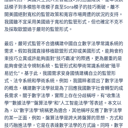
話模子到多模態年夜模子直至Sora模子的技巧衝破，離不
開美國絕對寬松的監管政策和寬容市場周遭的狀況的支持。
我國雖不宜采用美國過于寬松的監管形式，但也確定不克不
及採取歐盟過于嚴苛的監管形式。
最后，嚴苛式監管不合適構建中國自立數字法學常識系統的
需求。假如我國直接移植歐盟形式抑或美國形式，能夠會約
束技巧立異或許能夠面對“技巧霸凌”的際遇，更為嚴重的是
能夠會使法令規制系統、監管形式和學術常識系統被“殖平
易近化”。基于此，我國需求安身國情建構自立的監管形
式、法令系統和學術系統。例如，我國粹者提出了數字法學
的概念，構建數字法學就是為了回應我國數字社會轉型的成
長需求。關于數字法學，實際上存在分歧稱呼，有“收集法
學”“數據法學”“盤算法學”和“人工智能法學”等表述。本文以
為，以“數字法學”統稱更為適合，其他稱呼反應了數字法學
的某一正面，例如，盤算法學是誇大將盤算的思想、方式和
技巧融進法學，它是在表達數字法學的方式論。同時，數字