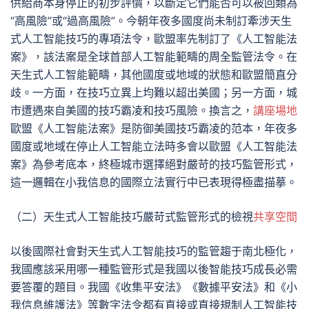
供給商本身停止的初步評價，以斷定它們能否可以被回類為
“高風險”或“過高風險”。今朝年夜多國度尚未制訂牽涉天生
式人工智能技巧的專項法令，歐盟率先制訂了《人工智能法
案》，該法案是全球首部人工智能範疇的周全監管法令。在
天生式人工智能範疇，其他國度或地域的狀態和歐盟簡直分
歧。一方面，在技巧立異上均難以超出美國；另一方面，城
市遭遇來自美國的技巧霸凌和技巧風險。換言之，
講座場地
歐盟《人工智能法案》是防御美國技巧霸凌的范本，年夜多
國度或地域在停止人工智能立法時多會以歐盟《人工智能法
案》為參考底本，終極城市選擇絕對嚴苛的技巧監管形式，
這一邏輯在小我信息的國際立法實行中已表現得極盡描摹。
（二）天生式人工智能技巧嚴苛式監管形式的檢視
共享空間
以後國際社會對天生式人工智能技巧的監管趨于南北極化，
我國應該采用哪一種監管形式是我國以後智能技巧成長必需
要答覆的題目。我國《收集平安法》《數據平安法》和《小
我信息維護法》等數字法令都有直接或直接規制人工智能技