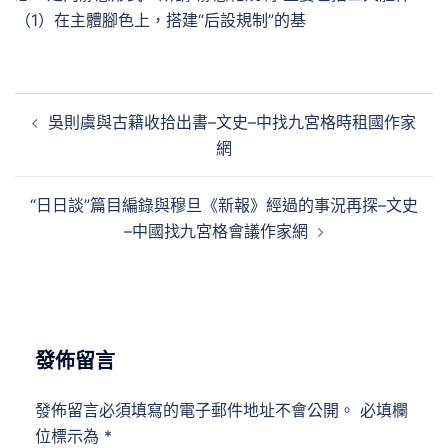
（1）在主體腳色上，搭建“后設規制”的基
文
吳則虞與古籍收拾出書–文史–中找九宮格時租國作家
章
網
導
覽
“日日談”篇目編錄與穆旦《新報》經過的事況再探–文史
–中國找九宮格會議作家網
發佈留言
發佈留言必須填寫的電子郵件地址不會公開。
必填欄
位標示為
*