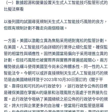
（一）數據起源和變量設置天生式人工智能技巧監管形式的
比擬法察看
以後列國均試圖尋覓規制天生式人工智能技巧風險的良方，
但既有規制計劃不難走向兩個極端。
一方面，美國以激勵立異為焦點采用絕對寬松的監管計劃。
在美國，人工智能技巧由詳細的行業停止細化監管，確保監
管的相當性與順應性。固然美國當局偏向于采用增進立異的
計劃，但技巧風險也被實際界與實務界普遍追蹤關心，兩方
權勢彼此纏斗使得美國至今尚未公佈體系性、同一性的人工
智能法令。今朝可以或許直接規制天生式人工智能技巧的規
范是由美國總統拜登于2023年10月30日簽訂的《關于平
安、靠得住和可托的AI行政號令》，該行政號令公佈的目標
是確保美國在掌握AI的遠景和治理風險方面處于世界搶先位
置。此行政號令吸納了美國總統之前公佈的行政號令中的規
定，誇大付與企業更多的自治權，使當局行政監管退居幕