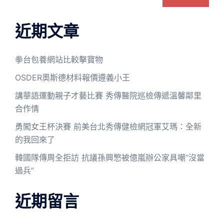
近期文章
拳台包養網站比較擊寶物
OSDER奧斯德材料報價遵義小王
講華語運動親子才藝比賽 秀傳醫院巡檢傳遞溫馨鄰里
合作情
勇闖女王杯決賽 前美台北秀傳健檢網冠軍艾瑪：全新
的我回來了
韓國隊傳周全拒訪 抗議孫興慜被億嵐辦公家具嘲“沒當
過兵”
近期留言