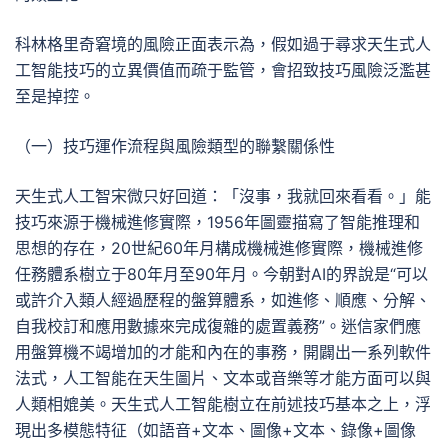
科林格里奇窘境的風險正面表示為，假如過于尋求天生式人
工智能技巧的立異價值而疏于監管，會招致技巧風險泛濫甚
至是掉控。
（一）技巧運作流程與風險類型的聯繫關係性
天生式人工智宋微只好回道：「沒事，我就回來看看。」能
技巧來源于機械進修實際，1956年圖靈描寫了智能推理和
思想的存在，20世紀60年月構成機械進修實際，機械進修
任務體系樹立于80年月至90年月。今朝對AI的界說是“可以
或許介入類人經過歷程的盤算體系，如進修、順應、分解、
自我校訂和應用數據來完成復雜的處置義務”。迷信家們應
用盤算機不竭增加的才能和內在的事務，開闢出一系列軟件
法式，人工智能在天生圖片、文本或音樂等才能方面可以與
人類相媲美。天生式人工智能樹立在前述技巧基本之上，浮
現出多模態特征（如語音+文本、圖像+文本、錄像+圖像