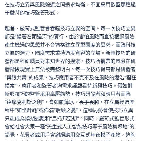
在技巧立異與風險躲避之間追求均衡，不宜采用歐盟那種過
于嚴苛的技巧監管形式。
起首，嚴苛式監管會吞噬技巧立異的空間。每一次技巧立異
都是“摸著石頭過河”的實行，由於害怕風險而直接根絕風險
產生機遇的思想并不合適構建立異型國度的需求，面臨科技
立異的潛力，國度需求秉持過度寬容的立場。新興技巧的研
發都是科研職員對未知世界的摸索，技巧所攜帶的風險在研
發階段現實上無法被完整明白。每一次技巧提高都是研發者
“與狼共舞”的成果，技巧應用者不克不及在風險的邊沿“猖狂
摸索”，應用者和監管者均需求謹嚴看待新興技巧。假如對
新興技巧的監管采用高壓態勢，技巧研發者和應用者面臨
“達摩克利斯之劍”，會如履薄冰、畏手畏腳，在立異經過歷
程中“如坐針氈”或佈滿“后顧之憂”，這種局勢會使技巧立異
只能成為撲朔迷離和“烏托邦空想”。同時，嚴苛式監管形式
會給社會大眾一種“天生式人工智能技巧等于風險集聚地”的
錯覺，花費者或用戶會謝絕應用交互式年夜模子產物，這晦