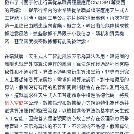
發布了《關于付出行業從業職員謹嚴應用ChatGPT等東西
的建議》，提示行業內的企業與從業職員謹嚴應用天生式人
工智能。同時，韓國三星公司芯片秘密泄漏事務，再次證實
這一風險已由隱患走向實際。概言之，輸出階段能夠構成數
據泄露風險，這些數據不局限于小我信息、隱私和貿易機
密，甚至國度機密數據都有能夠被泄露。
在暗藏層，天生式人工智能風險表示為算法濫用。暗藏層的
風險也就是外部算法運作的風險，算法運作經過歷程具有隱
秘性和不通明性。算法不通明會衍生算法黑箱，非專門研究
人士要想知悉算法奧妙，需求仰賴算法說明。對于暗藏層的
算法，假如沒有有用的監管和問責制就會存在算法濫用的風
險。這就需求在天生式人工智能體系中植進品德代碼，將數
個人空間
字公理、數據倫理和數據權力等規范轉化為代碼并
嵌進算法運作的監管流程。以機械進修算法為基本的天生式
人工智能，因完善人類客觀同情心故自然存在公理疏忽戰爭
等盲區。表示為算法的不公正、不公理或不品德，假如算法