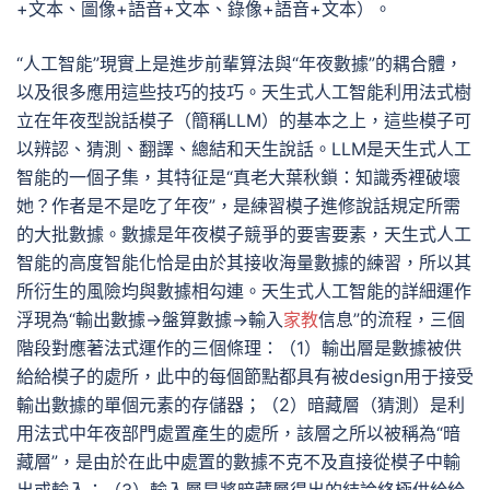
+文本、圖像+語音+文本、錄像+語音+文本）。
“人工智能”現實上是進步前輩算法與“年夜數據”的耦合體，
以及很多應用這些技巧的技巧。天生式人工智能利用法式樹
立在年夜型說話模子（簡稱LLM）的基本之上，這些模子可
以辨認、猜測、翻譯、總結和天生說話。LLM是天生式人工
智能的一個子集，其特征是“真老大葉秋鎖：知識秀裡破壞
她？作者是不是吃了年夜”，是練習模子進修說話規定所需
的大批數據。數據是年夜模子競爭的要害要素，天生式人工
智能的高度智能化恰是由於其接收海量數據的練習，所以其
所衍生的風險均與數據相勾連。天生式人工智能的詳細運作
浮現為“輸出數據→盤算數據→輸入
家教
信息”的流程，三個
階段對應著法式運作的三個條理：（1）輸出層是數據被供
給給模子的處所，此中的每個節點都具有被design用于接受
輸出數據的單個元素的存儲器；（2）暗藏層（猜測）是利
用法式中年夜部門處置產生的處所，該層之所以被稱為“暗
藏層”，是由於在此中處置的數據不克不及直接從模子中輸