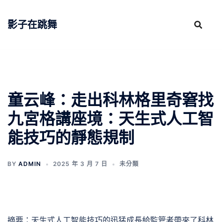
跳
至
影子在跳舞
主
要
內
容
童云峰：走出科林格里奇窘找
九宮格講座境：天生式人工智
能技巧的靜態規制
BY
ADMIN
2025 年 3 月 7 日
未分類
摘要：天生式人工智能技巧的迅猛成長給監管者帶來了科林