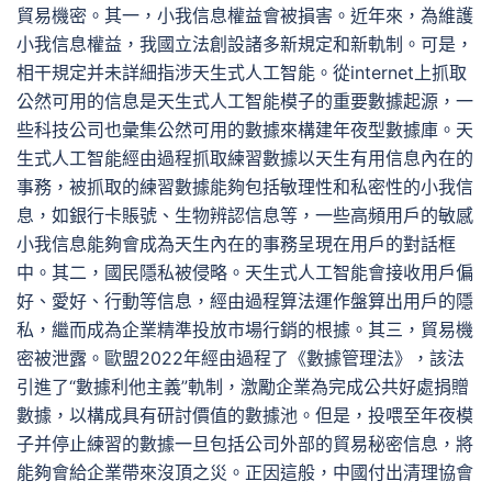
貿易機密。其一，小我信息權益會被損害。近年來，為維護
小我信息權益，我國立法創設諸多新規定和新軌制。可是，
相干規定并未詳細指涉天生式人工智能。從internet上抓取
公然可用的信息是天生式人工智能模子的重要數據起源，一
些科技公司也彙集公然可用的數據來構建年夜型數據庫。天
生式人工智能經由過程抓取練習數據以天生有用信息內在的
事務，被抓取的練習數據能夠包括敏理性和私密性的小我信
息，如銀行卡賬號、生物辨認信息等，一些高頻用戶的敏感
小我信息能夠會成為天生內在的事務呈現在用戶的對話框
中。其二，國民隱私被侵略。天生式人工智能會接收用戶偏
好、愛好、行動等信息，經由過程算法運作盤算出用戶的隱
私，繼而成為企業精準投放市場行銷的根據。其三，貿易機
密被泄露。歐盟2022年經由過程了《數據管理法》，該法
引進了“數據利他主義”軌制，激勵企業為完成公共好處捐贈
數據，以構成具有研討價值的數據池。但是，投喂至年夜模
子并停止練習的數據一旦包括公司外部的貿易秘密信息，將
能夠會給企業帶來沒頂之災。正因這般，中國付出清理協會