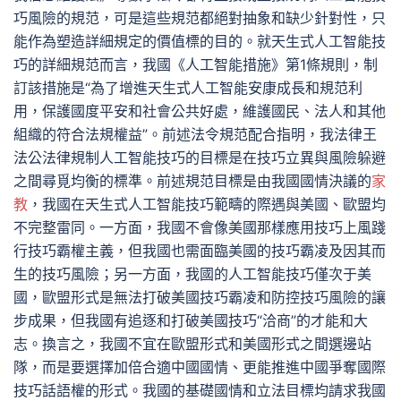
巧風險的規范，可是這些規范都絕對抽象和缺少針對性，只
能作為塑造詳細規定的價值標的目的。就天生式人工智能技
巧的詳細規范而言，我國《人工智能措施》第1條規則，制
訂該措施是“為了增進天生式人工智能安康成長和規范利
用，保護國度平安和社會公共好處，維護國民、法人和其他
組織的符合法規權益”。前述法令規范配合指明，我法律王
法公法律規制人工智能技巧的目標是在技巧立異與風險躲避
之間尋覓均衡的標準。前述規范目標是由我國國情決議的
家
教
，我國在天生式人工智能技巧範疇的際遇與美國、歐盟均
不完整雷同。一方面，我國不會像美國那樣應用技巧上風踐
行技巧霸權主義，但我國也需面臨美國的技巧霸凌及因其而
生的技巧風險；另一方面，我國的人工智能技巧僅次于美
國，歐盟形式是無法打破美國技巧霸凌和防控技巧風險的讓
步成果，但我國有追逐和打破美國技巧“洽商”的才能和大
志。換言之，我國不宜在歐盟形式和美國形式之間選邊站
隊，而是要選擇加倍合適中國國情、更能推進中國爭奪國際
技巧話語權的形式。我國的基礎國情和立法目標均請求我國