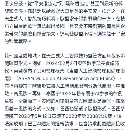
屢次會談，從“平安港協定”到“隱私盾協定”甚至到最新的斡
旋和會談，都缺乏以給歐盟大眾足夠的平安感。換言之，在
天生式人工智能技巧範疇，歐盟處于絕對弱勢的一方，在技
巧立異層面歐盟無法超出美國，且又要不時刻刻防備美國企
業帶來的風險和傷害損失，這就使歐盟不得不選擇趨于平安
的監管戰略。
其他國度或地域，在天生式人工智能技巧監管方面年夜多追
隨歐盟形式。例如，2024年2月2日東盟數字部長會議時
代，東盟發布了其AI管理框架《東盟人工智能管理和倫理指
南》（ASEAN Guide on AI Governance and Ethics），
該指南鑒戒了歐盟形式將人工智能風險劃分為低風險、中風
險、高風險。再如，泰國于2022年發布關于AI辦事的律例
草案，全體而言，泰國的AI律例草案與歐盟很是類似，都采
用基于風險的方式。又如，巴西也鑒戒了歐盟形式。巴西參
議院于2023年5月12日審議了2023年第2338號法案，該
法案規則了巴西AI體系的運轉請求，包含請求此類體系接收