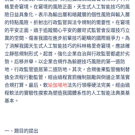
格里奇窘境。在窘境的風險正面，天生式人工智能技巧的風
險日益具象化，表示為輸出層和暗藏層的個性風險與輸入層
的特點風險，折射出行政監管與法令規制的需要性。在窘境
的平安正面，過于追蹤關心平安的嚴苛式監管會反噬技巧立
異的空間、傷害我國在進步前輩技巧範疇的國際競爭力。為
了消解我國天生式人工智能技巧的科林格里奇窘境，應該確
立靜態規制形式。起首，強化企業自治與行政監管都處於劣
勢。后移并舉，以企業合規作為躲避技巧風險的第一道防
地，行政監管退居第二道防地。其次，合規後果監管機制替
換全流程行動監管，經由過程賞罰機制鼓勵與倒逼企業落實
合規打算。最后，軟
瑜伽場地
法先行領導硬法完美，經由過
程軟法的實驗性摸索為塑造我國體系性的人工智能法典奠基
基本。
一、題目的提出