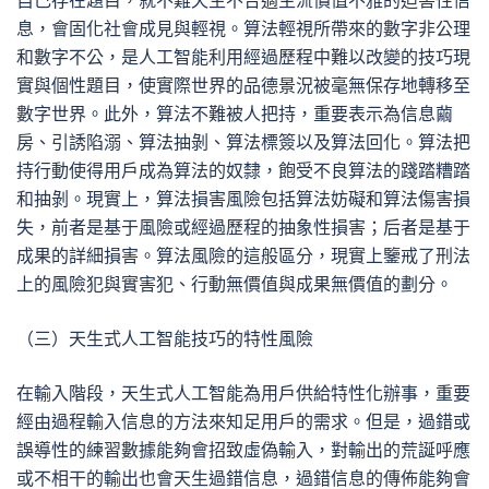
自己存在題目，就不難天生不合適主流價值不雅的迫害性信
息，會固化社會成見與輕視。算法輕視所帶來的數字非公理
和數字不公，是人工智能利用經過歷程中難以改變的技巧現
實與個性題目，使實際世界的品德景況被毫無保存地轉移至
數字世界。此外，算法不難被人把持，重要表示為信息繭
房、引誘陷溺、算法抽剝、算法標簽以及算法回化。算法把
持行動使得用戶成為算法的奴隸，飽受不良算法的踐踏糟踏
和抽剝。現實上，算法損害風險包括算法妨礙和算法傷害損
失，前者是基于風險或經過歷程的抽象性損害；后者是基于
成果的詳細損害。算法風險的這般區分，現實上鑒戒了刑法
上的風險犯與實害犯、行動無價值與成果無價值的劃分。
（三）天生式人工智能技巧的特性風險
在輸入階段，天生式人工智能為用戶供給特性化辦事，重要
經由過程輸入信息的方法來知足用戶的需求。但是，過錯或
誤導性的練習數據能夠會招致虛偽輸入，對輸出的荒誕呼應
或不相干的輸出也會天生過錯信息，過錯信息的傳佈能夠會