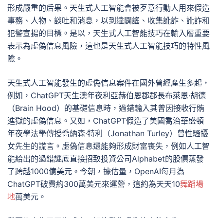
形成嚴重的后果。天生式人工智能會被歹意行動人用來假造
事務、人物、談吐和消息，以到達闢謠、收集訛詐、訛詐和
犯警宣揚的目標。是以，天生式人工智能技巧在輸入層重要
表示為虛偽信息風險，這也是天生式人工智能技巧的特性風
險。
天生式人工智能發生的虛偽信息案件在國外曾經產生多起，
例如，ChatGPT天生澳年夜利亞赫伯恩郡郡長布萊恩·胡德
（Brain Hood）的基礎信息時，過錯輸入其曾因接收行賄
進獄的虛偽信息。又如，ChatGPT假造了美國喬治華盛頓
年夜學法學傳授喬納森·特利（Jonathan Turley）曾性騷擾
女先生的謊言。虛偽信息還能夠形成財富喪失，例如人工智
能給出的過錯謎底直接招致投資公司Alphabet的股價蒸發
了跨越1000億美元。今朝，據估量，OpenAI每月為
ChatGPT破費約300萬美元來運營，這約為天天10
舞蹈場
地
萬美元。