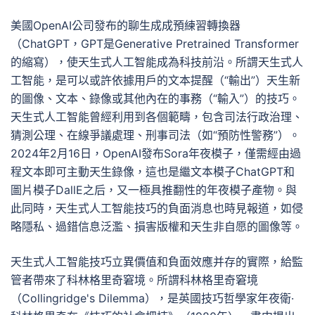
美國OpenAI公司發布的聊生成成預練習轉換器
（ChatGPT，GPT是Generative Pretrained Transformer
的縮寫），使天生式人工智能成為科技前沿。所謂天生式人
工智能，是可以或許依據用戶的文本提醒（“輸出”）天生新
的圖像、文本、錄像或其他內在的事務（“輸入”）的技巧。
天生式人工智能曾經利用到各個範疇，包含司法行政治理、
猜測公理、在線爭議處理、刑事司法（如“預防性警務”）。
2024年2月16日，OpenAI發布Sora年夜模子，僅需經由過
程文本即可主動天生錄像，這也是繼文本模子ChatGPT和
圖片模子DallE之后，又一極具推翻性的年夜模子產物。與
此同時，天生式人工智能技巧的負面消息也時見報道，如侵
略隱私、過錯信息泛濫、損害版權和天生非自愿的圖像等。
天生式人工智能技巧立異價值和負面效應并存的實際，給監
管者帶來了科林格里奇窘境。所謂科林格里奇窘境
（Collingridge's Dilemma），是英國技巧哲學家年夜衛·