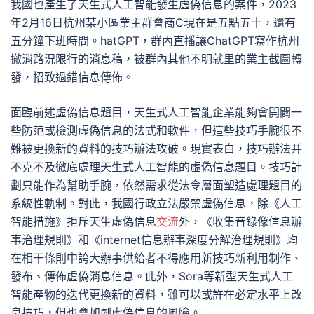
我國也產生了天生式人工智能發生虛偽信息的案件，2023
年2月16日杭州某小區業主群會商C現在是五點五十，還有
五分鐘下班時間。hatGPT，群內直播讓ChatGPT寫作杭州
撤消路況限行的消息稿，被群內其他不明就里的業主截圖轉
發，招致過錯信息傳佈。
面臨前述虛偽信息題目，天生式人工智能企業能夠會開闢一
些防范或檢測虛偽信息的法式和軟件，但這些技巧手腕很不
難被更換新的資料的技巧辦法攻破。現實表白，技巧辦法并
不克不及徹底處理天生式人工智能的虛偽信息題目。技巧計
劃只能作為幫助手腕，依然需求從法令層面塑造處理題目的
系統性軌制。對此，我國行政立法嚴禁虛偽信息，除《人工
智能措施》拒斥天生虛偽信息
交流
外，《收集音錄像信息辦
事治理規則》和《internet信息辦事深度分解治理規則》均
在相干條則中誇大辦事供給者不得應用新技巧新利用制作、
發布、傳佈虛偽消息信息。此外，Sora等新型天生式人工
智能產物的迭代更換新的資料，雖可以或許在必定水平上改
良技巧，但也會加劇虛偽信息的風險。