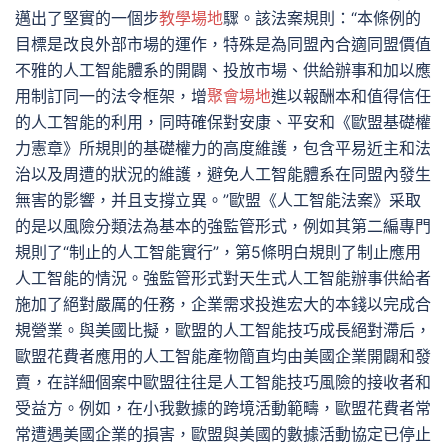
邁出了堅實的一個步
教學場地
驟。該法案規則：“本條例的
目標是改良外部市場的運作，特殊是為同盟內合適同盟價值
不雅的人工智能體系的開闢、投放市場、供給辦事和加以應
用制訂同一的法令框架，增
聚會場地
進以報酬本和值得信任
的人工智能的利用，同時確保對安康、平安和《歐盟基礎權
力憲章》所規則的基礎權力的高度維護，包含平易近主和法
治以及周遭的狀況的維護，避免人工智能體系在同盟內發生
無害的影響，并且支撐立異。”歐盟《人工智能法案》采取
的是以風險分類法為基本的強監管形式，例如其第二編專門
規則了“制止的人工智能實行”，第5條明白規則了制止應用
人工智能的情況。強監管形式對天生式人工智能辦事供給者
施加了絕對嚴厲的任務，企業需求投進宏大的本錢以完成合
規營業。與美國比擬，歐盟的人工智能技巧成長絕對滯后，
歐盟花費者應用的人工智能產物簡直均由美國企業開闢和發
賣，在詳細個案中歐盟往往是人工智能技巧風險的接收者和
受益方。例如，在小我數據的跨境活動範疇，歐盟花費者常
常遭遇美國企業的損害，歐盟與美國的數據活動協定已停止