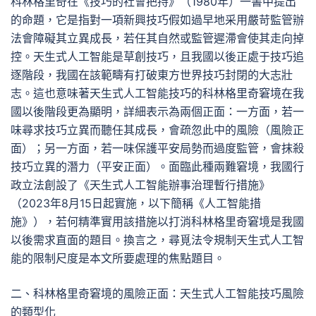
科林格里奇在《技巧的社會把持》（1980年）一書中提出
的命題，它是指對一項新興技巧假如過早地采用嚴苛監管辦
法會障礙其立異成長，若任其自然或監管遲滯會使其走向掉
控。天生式人工智能是草創技巧，且我國以後正處于技巧追
逐階段，我國在該範疇有打破東方世界技巧封閉的大志壯
志。這也意味著天生式人工智能技巧的科林格里奇窘境在我
國以後階段更為顯明，詳細表示為兩個正面：一方面，若一
味尋求技巧立異而聽任其成長，會疏忽此中的風險（風險正
面）；另一方面，若一味保護平安局勢而過度監管，會抹殺
技巧立異的潛力（平安正面）。面臨此種兩難窘境，我國行
政立法創設了《天生式人工智能辦事治理暫行措施》
（2023年8月15日起實施，以下簡稱《人工智能措
施》），若何精準實用該措施以打消科林格里奇窘境是我國
以後需求直面的題目。換言之，尋覓法令規制天生式人工智
能的限制尺度是本文所要處理的焦點題目。
二、科林格里奇窘境的風險正面：天生式人工智能技巧風險
的類型化