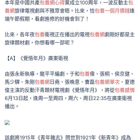
本年是中國共產
包養網心得
黨成立100周年，一波反動主
包
養網
旋律電視劇與不雅眾會晤。比來，恰
包養一個月價錢
逢
端午節假期，看劇進修的好機會到了！
比來，各年夜
包養
衛視正在播出的電視
包養網
劇剛好都是主
旋律題材劇，你想看哪一部呢？
【A】《覺悟年月》廣東衛視
由張永新執導，龍平平編劇，于和
包養
偉、張桐、侯京健、
馬少驊、朱剛
包養網
日堯、張晚意、曹磊
包養網單次
、夏德
俊主演的反動汗青題材電視劇《覺悟年月》，將從
包養感情
6月13日起，逢周一至周四，周六、周日22:35在廣東衛視
播出。
該劇將1915年《青年雜志》問世到1921年《新青年》成為