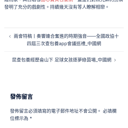
發明了充分的戲劇性。持續幾天沒有等人瞭解相戀。
文
兩會特稿丨奏響連合奮進的時期強音——全國政協十
章
四屆三次查包養app會議巡禮_中國網
導
覽
昆查包養經歷侖山下 足球女孩逐夢綠茵場_中國網
發佈留言
發佈留言必須填寫的電子郵件地址不會公開。
必填欄
位標示為
*