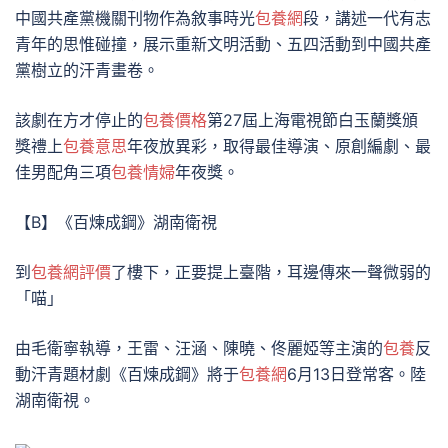
中國共產黨機關刊物作為敘事時光
包養網
段，講述一代有志
青年的思惟碰撞，展示重新文明活動、五四活動到中國共產
黨樹立的汗青畫卷。
該劇在方才停止的
包養價格
第27屆上海電視節白玉蘭獎頒
獎禮上
包養意思
年夜放異彩，取得最佳導演、原創編劇、最
佳男配角三項
包養情婦
年夜獎。
【B】《百煉成鋼》湖南衛視
到
包養網評價
了樓下，正要提上臺階，耳邊傳來一聲微弱的
「喵」
由毛衛寧執導，王雷、汪涵、陳曉、佟麗婭等主演的
包養
反
動汗青題材劇《百煉成鋼》將于
包養網
6月13日登常客。陸
湖南衛視。