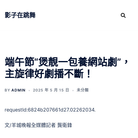
跳
至
影子在跳舞
主
要
內
容
端午節“煲靚一包養網站劇”，
主旋律好劇播不斷！
BY
ADMIN
2025 年 5 月 15 日
未分類
requestId:6824b207661d27.02262034.
文/羊城晚報全媒體記者 龔衛鋒