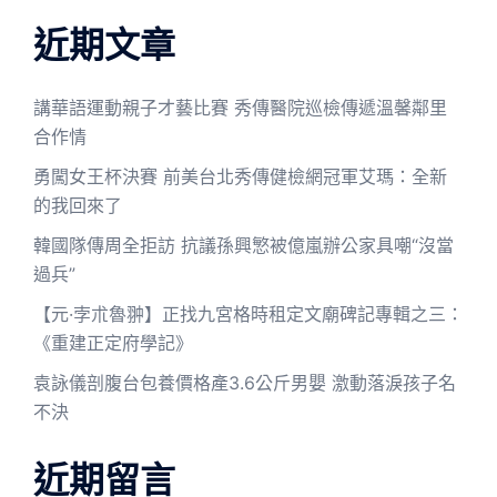
近期文章
講華語運動親子才藝比賽 秀傳醫院巡檢傳遞溫馨鄰里
合作情
勇闖女王杯決賽 前美台北秀傳健檢網冠軍艾瑪：全新
的我回來了
韓國隊傳周全拒訪 抗議孫興慜被億嵐辦公家具嘲“沒當
過兵”
【元·孛朮魯翀】正找九宮格時租定文廟碑記專輯之三：
《重建正定府學記》
袁詠儀剖腹台包養價格產3.6公斤男嬰 激動落淚孩子名
不決
近期留言