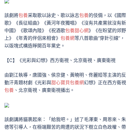
該劇將
包養
采取歌以詠史、歌以詠志
包養
的伎倆，以《國際
歌》《長征組曲》《黃河年夜獨唱》《沒有共產黨就沒有新
中國》《歌頌內陸》《祝酒歌
包養甜心網
》《在盼望的郊野
上》《年青的伴侶來相會》
包養網
等八首歌曲“穿針引線”，
以版塊式構造睜開百年黨史。
【C】《光彩與幻想》西方衛視、北京衛視、廣東衛視
由劉江執導，唐國強、侯京健、黃曉明、佟麗婭等主演的反
動汗青題材劇《光彩與
甜心寶貝包養網
幻想》正在西方衛視
包養
、北京衛視、廣東衛視播出。
該劇講將貓裹起來：「給我吧。」述了毛澤東、周恩來、朱
德等引導人，在極端艱苦的周遭的狀況下樹立白色政權、帶