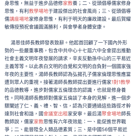
身思惟，無益于進步品德修
家教
養；二、從頭倡導儒家修身
思惟，有利
教學場地
于建設傑出的社會風尚；三、從頭倡導
儒
講座場地
家修身思惟，有利于明天的廉政建設。最后賀耀
敏傳授預祝會議圓滿勝利，與會學者身體安康。
湯恩佳師長教師發表致辭。他起首回顧了一下國內外形
勢的一些嚴重事務，包含中共中心十七屆六中全會提出推動
社會主義文明年夜發展的請求，辛亥反動孫中山的三平易近
主義等等。以此表白文明的自覺和文明的自負對一個國家強
年夜的主要性，湯師長教師認為弘揚孔子儒家倫理思惟應當
遭到眾人的重視。接著湯師長教師提出要進行儒家
1對1教學
的品德教導，進步對儒家五倫理念的認識，也就是修身養
性。同時湯師長教師對儒家五倫談了本身的見解，進一個步
驟闡述了仁、義、禮、智、信，認為只要通過這些路徑才幹
達到社會和諧，國
會議室出租
家安寧。最后湯
聚會場地
師長
教師說，儒家
家教
思惟有六年夜效能：一、能促進世界戰
爭；二、能晉陞全人類品德素質；三、是中國56個平易近