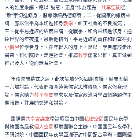
人的維度來講，應以“誠意、正身”作為起點，
共享空間
從
“敬”字切進修身，倡導傳統品德修養；二、從國家的維度來
講，應以治平為本切進修身
教學
，糾正社會的不良風氣；
三、從平易近族的緯度來講，從戰爭、和合來切進修身，通
達世界的年夜道。最后他指出，平易近族的責任和盼望在列
小樹屋
位學者身上，在年輕人的身上。是以，學者應該走出
書齋、科研院所，走進社會，推廣
教學
儒家思惟，真正做到
推己及人，從而無益社會。
年夜會開幕式之后，此次論壇分設四組會議，展開五輪
十六場討論。代表們將圍繞著儒家思惟傳統、儒家修身理
論、儒家精力
共享空間
尋求以及儒家政治哲學四個議題作主
題報告，并展開交通和討論。
國際儒
共享會議室
學論壇是由中國
私密空間
國民年夜學
與韓國高級教
個人空間
導財團聯合主辦，中國國民年夜學孔
子研討院、中國國民年夜學亞洲研討中間配合承辦。國際儒