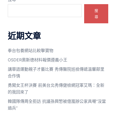
搜
尋
近期文章
拳台包養網站比較擊寶物
OSDER奧斯德材料報價遵義小王
講華語運動親子才藝比賽 秀傳醫院巡檢傳遞溫馨鄰里
合作情
勇闖女王杯決賽 前美台北秀傳健檢網冠軍艾瑪：全新
的我回來了
韓國隊傳周全拒訪 抗議孫興慜被億嵐辦公家具嘲“沒當
過兵”