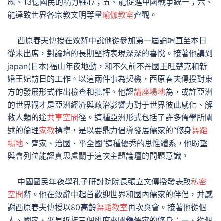
族、13億國民的精力軸心；五、能促進中國戰爭統一；六、
能達致世界各宗教文明等量
瑜伽教室
齊觀。
西原春夫傳授在致辭中說他從參加第一屆論壇直至本日
從未出席，對論壇的長期堅持表現深深的喜悅。接著他講到
japan(日本)福山年夜地動，和不久前不丹國王旺楚克和新
婚王妃訪日的工作。以這兩件事為契機，西原春夫傳授對東
方的發展形式作出檢查和批評。他認
講座場地
為，或許亞洲
的世界觀才是亞洲經濟與政治影響力對于世界彼此感化、解
救人類的途
共享空間
徑。這種亞洲形式包括了許多儒學所闡
述的倫理
家教
標準，是以要鼎力倡導發展儒家的“修身
舞蹈
場地
、齊家、治國、平全國”這種優秀的思惟體系，他盼望
與會列位能認真思慮關于這次主題論壇的問題意識。
中國國民年夜學孔子研討院院長張立文傳授發表致
私密
空間
辭。他在致辭中起首歡迎世界和國內儒家的伴侶，并感
謝西原春夫傳授以80高齡
舞蹈教室
再次與會。接著他從個
人、國家、平易近族三個維度來闡釋儒家的修身：一、從個