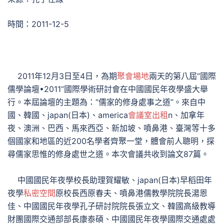
時間：2011-12-5
2011年12月3日至4日，為期
聚會場地
兩天的第八屆“國際
儒學論壇•2011”國際學術研討會在中國國民年夜學盛大舉
行。本屆論壇的主題為：“儒家的修身處事之道”。來自中
國、韓國、japan(日本)、america
會議室出租
n、加拿年
夜、澳洲、巴西、馬來西亞、新加坡、噴鼻港、臺灣等十多
個國家和地區的近200名學者齊聚一堂，體會前人聰明，探
尋儒家思惟的修身處世之道。本次會議共收到論文87篇。
中國國民年夜學校長助理賀耀敏、japan(日本)早稻田年
夜學
私密空間
原校長西原春夫、噴鼻港儒教學院院長湯恩
佳、中國國民年夜學孔子研討院院長張立文、韓國高級教導
財團國際交通部部長康泰碩、中國國民年夜學國際交通處處