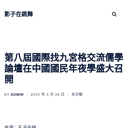
跳
至
影子在跳舞
主
要
內
容
第八屆國際找九宮格交流儒學
論壇在中國國民年夜學盛大召
開
BY
ADMIN
2025 年 3 月 26 日
未分類
來源：孔子在線