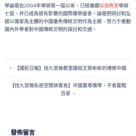
學論壇自2004年舉辦第一屆以來，已經連續
瑜伽教室
舉辦
七屆，并已成為很有影響的國際儒學盛會。論壇把研討和弘
揚以儒家為主體的中國優秀傳統文明作為主題，努力于推動
國內外學者對中國傳統文明的探討和交通。
文
【國民日報】找九宮格教室鑄就文質彬彬的禮樂中國
章
導
【找九宮格私密空間俠客島】中國重尊儒學，不會罷黜
覽
百家
發佈留言