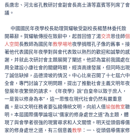
長唐忠、河北省孔教研討會副會長高士濤等嘉賓等列席了會
議。
中國國民年夜學校長助理賀耀敏受副校長楊慧林委托致
開幕辭。賀耀敏傳授在致辭中，起首回憶了湯
交流
恩佳師
個
人空間
長教師為國民年
教學場地
夜學捐贈孔子像的舊事。接
著他代表國民年夜學對與會代表致以熱烈的歡迎和誠摯的感
謝，并就此次研討會主題展開了闡述。他認為當前我國處在
周全建設小康社會的關鍵時期，經濟高速發展，但同時出現
了誠信缺掉，品德滑坡的情況。中心比來召開了十七屆六中
全會，專門討論了文明問題，提出了推動社會主義文明年夜
發展年夜繁榮的請求。《年夜學》說“自皇帝以致于庶人，
一是皆以修身為本”，這一思惟在現代社會仍然有嚴重意
義。是以文明任務者要弘揚傳統文明，向前人借
瑜伽教室
聰
明。本屆國際儒學論壇以“儒家的修身處世之道”為主題，體
現了與會學者很強的現實尋求和人文關懷。明天從頭倡導儒
家的修身處世之道，有三個意義
教學
：一、從頭倡導儒家修