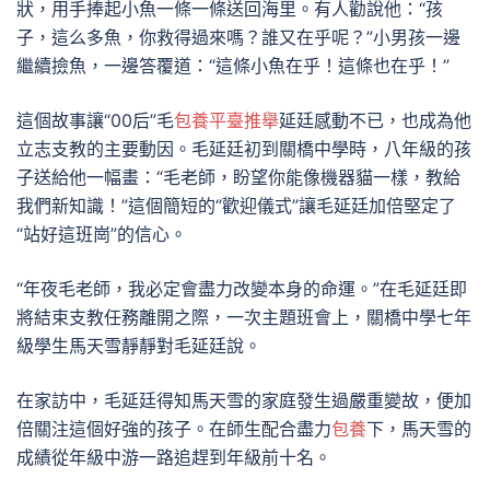
狀，用手捧起小魚一條一條送回海里。有人勸說他：“孩
子，這么多魚，你救得過來嗎？誰又在乎呢？”小男孩一邊
繼續撿魚，一邊答覆道：“這條小魚在乎！這條也在乎！”
這個故事讓“00后”毛
包養平臺推舉
延廷感動不已，也成為他
立志支教的主要動因。毛延廷初到關橋中學時，八年級的孩
子送給他一幅畫：“毛老師，盼望你能像機器貓一樣，教給
我們新知識！”這個簡短的“歡迎儀式”讓毛延廷加倍堅定了
“站好這班崗”的信心。
“年夜毛老師，我必定會盡力改變本身的命運。”在毛延廷即
將結束支教任務離開之際，一次主題班會上，關橋中學七年
級學生馬天雪靜靜對毛延廷說。
在家訪中，毛延廷得知馬天雪的家庭發生過嚴重變故，便加
倍關注這個好強的孩子。在師生配合盡力
包養
下，馬天雪的
成績從年級中游一路追趕到年級前十名。