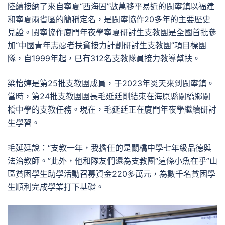
陸續接納了來自寧夏“西海固”數萬移平易近的閩寧鎮以福建
和寧夏兩省區的簡稱定名，是閩寧協作20多年的主要歷史
見證。閩寧協作廈門年夜學寧夏研討生支教團是全國首批參
加“中國青年志愿者扶貧接力計劃研討生支教團”項目標團
隊，自1999年起，已有312名支教隊員接力教導幫扶。
梁怡婷是第25批支教團成員，于2023年炎天來到閩寧鎮。
當時，第24批支教團團長毛延廷剛結束在海原縣關橋鄉關
橋中學的支教任務。現在，毛延廷正在廈門年夜學繼續研討
生學習。
毛延廷說：“支教一年，我擔任的是關橋中學七年級品德與
法治教師。”此外，他和隊友們還為支教團“這條小魚在乎”山
區貧困學生助學活動召募資金220多萬元，為數千名貧困學
生順利完成學業打下基礎。