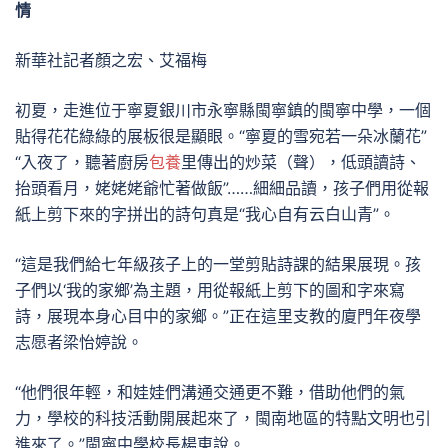
情
新華社記者顏之宏、艾福梅
初夏，走進位于寧夏銀川市永寧縣閩寧鎮的閩寧中學，一個
貼得花花綠綠的展板很是顯眼。“寧夏的雪宛若一朵冰蘭花”
“入夜了，聽著廚房
包養
里傳出的炒菜（聲），低頭讀詩、
抬頭看月，姥姥姥爺忙著做飯”……細細品讀，孩子們用從報
紙上剪下來的字拼出的詩句真是“我心自有云白山青”。
“這是我們給七年級孩子上的一堂剪貼詩課的結果展現。孩
子們以‘我的家鄉’為主題，用從報紙上剪下的圖和字來寫
詩，展現本身心目中的家鄉。”正在這里支教的廈門年夜學
志愿者梁怡婷說。
“他們很年輕，和娃娃們溝通交通更不難，借助他們的氣
力，學校的科技活動開展起來了，閩南地區的特點文明也引
進來了。”閩寧中學校長楊東說。