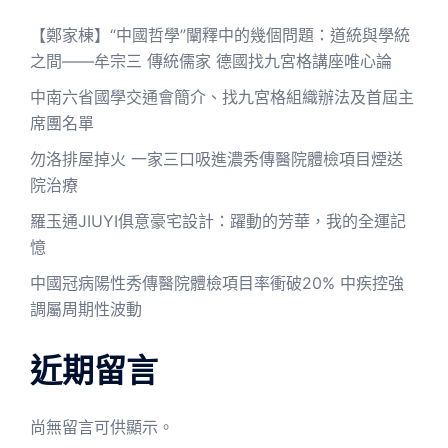
【鄭家棟】“中國哲學”闡釋中的幾個問題：道統與學統
之間——牟宗三 傳統儒家 德國找九宮格講座唯心論
中南六省國學交通會簡介、找九宮格組織辦法及首屆主
席團名單
勿洛排屋掉火 一家三口吸進濃秀傳醫院體檢項目煙送
院治療
羅玉通JIUYI俱意豪宅設計：躍動的芳華，我的全運記
憶
中國冠病陽性秀傳醫院體檢項目率衝破20% 中疾控強
調屬周期性波動
近期留言
尚無留言可供顯示。