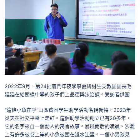
2022年9月，第24批廈門年夜學寧夏研討生支教團團長毛
延廷在給關橋中學的孩子們上品德與法治課。受訪者供圖
“這條小魚在乎”山區貧困學生助學活動名稱獨特，2023年
炎天在社交平臺上走紅。這個助學活動創立已有20多年，
它的名字來自一個動人的寓言故事。暴風雨后的凌晨，沙灘
上有許多被卷上岸的小魚被困在淺水洼里。一個小男孩見