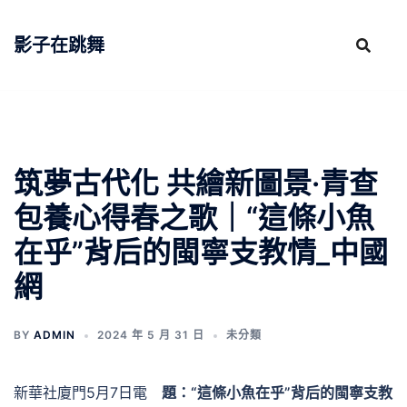
跳
至
影子在跳舞
主
要
內
容
筑夢古代化 共繪新圖景·青查
包養心得春之歌｜“這條小魚
在乎”背后的閩寧支教情_中國
網
BY
ADMIN
2024 年 5 月 31 日
未分類
新華社廈門5月7日電
題：“這條小魚在乎”背后的閩寧支教