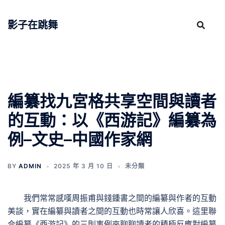
跳
至
影子在跳舞
主
要
內
容
編纂找九宮格共享空間與讀者
的互動：以《西游記》編纂為
例–文史–中國作家網
BY
ADMIN
2025 年 3 月 10 日
未分類
我們常常感嘆周振甫與錢鍾書之間的編纂與作者的互動
美談，實在編纂與讀者之間的互動也時常讓人欣喜。這里聯
合編纂《西游記》的三則事例來聊聊讀者的積極反應對編纂