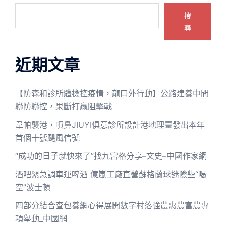
搜
尋
近期文章
【防森和診所體檢控疫情，龍口外行動】公路建養中間
聯防聯控，果斷打贏阻擊戰
韋帕襲港，噴鼻JIUYI俱意診所設計港地理臺發出本年
首個十號颶風信號
“成功的日子就快來了”找九宮格分享–文史–中國作家網
酒吧緊急調車運啤酒 億嵐工廠直營蘇格蘭球迷險些“喝
空”波士頓
四部分結合查包養網心得展開數字村落強農惠農富農專
項舉動_中國網