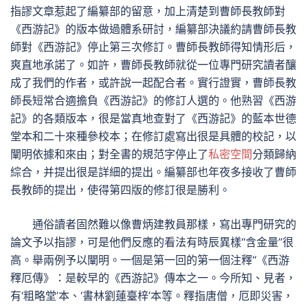
指謬文章惹起了編纂部的留意，加上清楚到曹師長教師對
《西游記》的版本做過體系研討，編纂部決議約請曹師長教
師對《西游記》停止第三次修訂。曹師長教師得知情形后，
爽直地承諾了。如許，曹師長教師就從一位專門研究讀者釀
成了我們的作者，或許說一起配合者。實行證實，曹師長教
師長短常合適擔負《西游記》的修訂人選的。他熟習《西游
記》的各類版本，很是當真地查對了《西游記》的藍本世德
堂本和二十來種參校本；在修訂處寫出很是具體的校記，以
闡明依據和來由；對全書的規范字停止了
私密空間
分類歸納
綜合，并提出很是詳細的提出。編纂部也年夜多接收了曹師
長教師的提出，使得第四版的修訂很是勝利。
通俗讀者固然難以像曹炳建教員那樣，寫出專門研究的
論文予以指謬，可是他們反應的看法有時辰異樣“含金量”很
高。舉兩例予以闡明。一個是第一回的第一個注釋“《西游
釋厄傳》：是較早的《西游記》傳本之一。今所知、見者，
有‘粗略堂’本、‘書林劉蓮臺梓’本等。釋指唐僧，厄即災害，