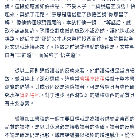
說。這段話應當如許標點：“不妥人子！”“莫說這空頭話！快
起來，莫誤了走路。”意思是唐僧聽了孫悟空說“你那里了
解！ 像他這個躲頭露尾的，本該打他一頓……”等話后，感
歎不該該如許。孫悟空對唐僧的感歎不認為然，讓他快起來
趕路。然后才是“那師父才起來整理投西而往”。如許標點全
部文思就連接起來了。招致之前過錯標點的緣由是，文中明
白有“三躲道”，而省略了“悟空道”。
從以上兩則通俗讀者的反應來看，他們讀得很是當真細
致，並且停止了深刻思慮。這應當
會議室出租
得益于整本書
瀏覽的倡導。其成分固然是通俗讀者，可是曾經具有專門研
究水準
舞蹈場地
，對于進步《西游記》的編校東西的品質具
有主要意義。
編纂加工書稿的一個主要目標就是為讀者供給高東西的
品質的讀物，是以其休息必需接收讀者的查驗。讀者的反應
不論是確定仍是批駁，城市給編纂以積極的增進感化。從下