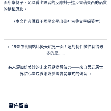
面所舉例子，足以看出讀者的反應對于進步書稿東西的品質
的積極感化。
（本文作者供職于國民文學出書社古典文學編纂室）
文
16臺包養網站比擬天賦見一面！這對情侶微信聊得最
章
多的是……
導
覽
為人類加倍美妙的未來貢獻媒體氣力——來自第五屆世
界甜心臺包養網媒體峰會開幕式的聲音
發佈留言