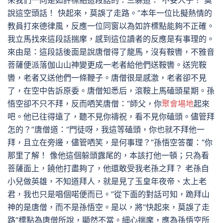
來我們一向是如許標點這段話的：三躲道：“不妥人子！ 莫
說這空頭話！ 快起來，莫誤了走路。”本年一位比擬熱情的
教員打來德律風，反應一位同窗以為如許標點能夠不正確。
我立馬找來這段話揣摩，感到這位讀者的反應是有事理的。
來由是：這段話後面是說唐僧得了龍馬，沒有鞍轡，不雅音
菩薩便派落伽山山神變更成一老者給他們送鞍轡。送完鞍
轡，老者又送他們一條鞭子。唐僧很是感激，老者卻不見
了，在空中告訴原委。唐僧知悉后，滾鞍上馬磕頭星期。孫
悟空卻不只不拜，反而哂笑唐僧：“師父，你
聚會場地
起來
吧。他已往得遠了，聽不見你禱祝，看不見你磕頭。儘管拜
怎的？”唐僧道：“門徒呀，我這等磕頭，你也就不拜他一
拜，且立在旁邊，儘管哂笑，是何事理？”孫悟空答覆：“你
那里了解！ 像他這個躲頭露尾的，本該打他一頓；只為看
菩薩面上，饒他打盡夠了，他還敢受我老孫之拜？ 老孫自
小兒做英雄，不知道拜人，就是見了玉皇年夜帝、太上老
君，我也只是唱個喏便而已。”從下面的對話可知，跪拜山
神的是唐僧，而不是孫悟空。是以，將“快起來，莫誤了走
路”標點為唐僧所說，顯然不當。細心揣摩，應為孫悟空所