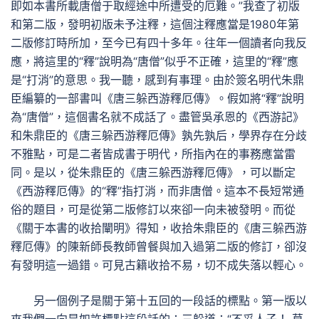
即如本書所載唐僧于取經途中所遭受的厄難。”我查了初版
和第二版，發明初版未予注釋，這個注釋應當是1980年第
二版修訂時所加，至今已有四十多年。往年一個讀者向我反
應，將這里的“釋”說明為“唐僧”似乎不正確，這里的“釋”應
是“打消”的意思。我一聽，感到有事理。由於簽名明代朱鼎
臣編纂的一部書叫《唐三躲西游釋厄傳》。假如將“釋”說明
為“唐僧”，這個書名就不成話了。盡管吳承恩的《西游記》
和朱鼎臣的《唐三躲西游釋厄傳》孰先孰后，學界存在分歧
不雅點，可是二者皆成書于明代，所指內在的事務應當雷
同。是以，從朱鼎臣的《唐三躲西游釋厄傳》，可以斷定
《西游釋厄傳》的“釋”指打消，而非唐僧。這本不長短常通
俗的題目，可是從第二版修訂以來卻一向未被發明。而從
《關于本書的收拾闡明》得知，收拾朱鼎臣的《唐三躲西游
釋厄傳》的陳新師長教師曾餐與加入過第二版的修訂，卻沒
有發明這一過錯。可見古籍收拾不易，切不成失落以輕心。
另一個例子是關于第十五回的一段話的標點。第一版以