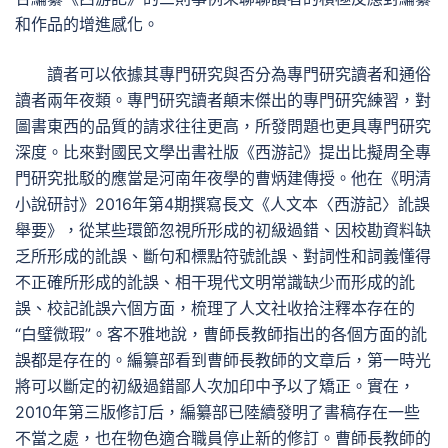
和作品的增進感化。
讀者可以依據其專門研究與否分為專門研究讀者和通俗
讀者兩年夜類。專門研究讀者顛末傑出的專門研究練習，對
圖書東西的品質的請求往往更高，所發問題也更具專門研究
深度。比來對國民文學出書社版《西游記》提出比擬周全專
門研究批駁的應當是河南年夜學的曹炳建傳授。他在《明清
小說研討》2016年第4期撰寫長文《人文本〈西游記〉訛誤
舉要》，從某些環節忽視所形成的初級過錯、因校勘資料缺
乏所形成的訛誤、斷句和標點符號訛誤、對詞性和詞義懂得
不正確所形成的訛誤、相干現代文明常識缺少而形成的訛
誤、校記訛誤六個方面，梳理了人文社收拾注釋本存在的
“白璧微瑕”。客不雅地說，曹師長教師指出的各個方面的訛
誤都是存在的。編纂部看到曹師長教師的文章后，第一時光
將可以斷定的初級過錯鄙人次加印中予以了矯正。實在，
2010年第三版修訂后，編纂部已陸續發明了書稿存在一些
不當之處，也在物色適合職員停止新的修訂。曹師長教師的