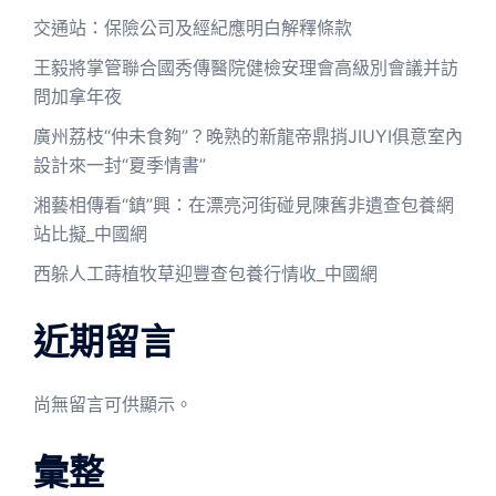
交通站：保險公司及經紀應明白解釋條款
王毅將掌管聯合國秀傳醫院健檢安理會高級別會議并訪
問加拿年夜
廣州荔枝“仲未食夠”？晚熟的新龍帝鼎捎JIUYI俱意室內
設計來一封“夏季情書”
湘藝相傳看“鎮”興：在漂亮河街碰見陳舊非遺查包養網
站比擬_中國網
西躲人工蒔植牧草迎豐查包養行情收_中國網
近期留言
尚無留言可供顯示。
彙整