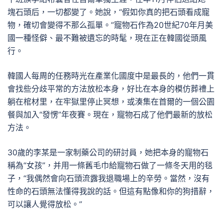
塊石頭后，一切都變了。她說，“假如你真的把石頭看成寵
物，確切會變得不那么孤單。”寵物石作為20世紀70年月美
國一種怪僻、最不難被遺忘的時髦，現在正在韓國從頭風
行。
韓國人每周的任務時光在產業化國度中是最長的，他們一貫
會找些分歧平常的方法放松本身，好比在本身的模仿葬禮上
躺在棺材里，在牢獄里停止冥想，或湊集在首爾的一個公園
餐與加入“發愣”年夜賽。現在，寵物石成了他們最新的放松
方法。
30歲的李某是一家制藥公司的研討員，她把本身的寵物石
稱為“女孩”，并用一條舊毛巾給寵物石做了一條冬天用的毯
子，“我偶然會向石頭流露我退職場上的辛勞。當然，沒有
性命的石頭無法懂得我說的話。但這有點像和你的狗措辭，
可以讓人覺得放松。”