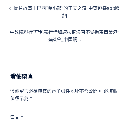
文
圖片故事｜巴西“莫小龍”的工夫之道_中查包養app國
章
網
導
覽
中改院舉行“查包養行情加速扶植海南不受拘束商業港”
座談會_中國網
發佈留言
發佈留言必須填寫的電子郵件地址不會公開。
必填欄
位標示為
*
留言
*