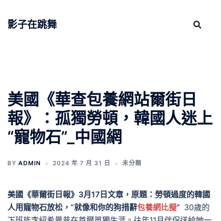
跳
至
影子在跳舞
主
要
內
容
美國《華查包養網站爾街日
報》：孤獨勞頓，韓國人迷上
“寵物石”_中國網
BY
ADMIN
2024 年 7 月 31 日
未分類
美國《華爾街日報》3月17日文章，原題：勞頓過度的韓國
人用寵物石放松，“就像和你的狗措辭
包養網比擬
”
30歲的
下班族李紹希曩昔在首爾單獨生涯。往年11月伴侶送給她一