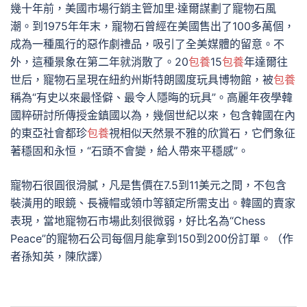
幾十年前，美國市場行銷主管加里·達爾謀劃了寵物石風
潮。到1975年年末，寵物石曾經在美國售出了100多萬個，
成為一種風行的惡作劇禮品，吸引了全美媒體的留意。不
外，這種景象在第二年就消散了。20
包養
15
包養
年達爾往
世后，寵物石呈現在紐約州斯特朗國度玩具博物館，被
包養
稱為“有史以來最怪僻、最令人隱晦的玩具”。高麗年夜學韓
國粹研討所傳授金鎮國以為，幾個世紀以來，包含韓國在內
的東亞社會都珍
包養
視相似天然景不雅的欣賞石，它們象征
著穩固和永恒，“石頭不會變，給人帶來平穩感”。
寵物石很圓很滑膩，凡是售價在7.5到11美元之間，不包含
裝潢用的眼鏡、長襪帽或領巾等額定所需支出。韓國的賣家
表現，當地寵物石市場此刻很微弱，好比名為“Chess
Peace”的寵物石公司每個月能拿到150到200份訂單。（作
者孫知英，陳欣譯）