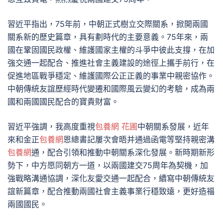
習近平指出，75年前，中朝正式樹立交際關系，掀開兩國
關系新的歷史篇章，具有劃時代的主要意義。75年來，兩
國在鞏固國民政權、維護國家主權的斗爭中彼此支撐，在加
強交通一起配合、推進社會主義建設的途徑上攜手前行，在
促進地區戰爭穩定、維護國際公正正義的事業中親密協作。
中朝傳統友誼歷經時代變遷和國際風云變幻的考驗，成為兩
國和兩國國民配合的寶貴財富。
習近平強調，我高度重視
包養網 花圃
中朝關系發展，近年
來和金正
包養網
恩總書記屢次會晤并通過函電等堅持親密溝
包養網
通，配合引領和推動中朝關系深化發展。新時期新形
勢下，中方愿同朝方一道，以兩國建交75周年為契機，加
強戰略溝通協調，深化友愛交通一起配合，續寫中朝傳統友
誼新篇章，配合推動兩國社會主義事業行穩致遠，更好造福
兩國國民。