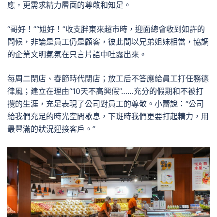
應，更需求精力層面的尊敬和知足。
“哥好！”“姐好！”收支胖東來超市時，迎面總會收到如許的
問候，非論是員工仍是顧客，彼此間以兄弟姐妹相當，協調
的企業文明氣氛在只言片語中吐露出來。
每周二閉店、春節時代閉店；放工后不答應給員工打任務德
律風；建立在理由“10天不高興假”……充分的假期和不被打
攪的生涯，充足表現了公司對員工的尊敬。小蕾說：“公司
給我們充足的時光空間歇息，下班時我們更要打起精力，用
最豐滿的狀況迎接客戶。”