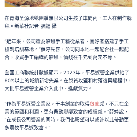
在青海圣源地毯團體無限公司生孩子車間內，工人在制作躲
毯。新華社記者 張龍 攝
“近年來，公司還為躲毯手工藝從業者、喜好者搭建了手工
槍刺培訓基地。”薛婷先容，公司同本地一起配合社一起配
合，收買手工編織的躲毯，價錢在千元到萬元不等。
全國工商聯統計數據顯示，2023年，平易近營企業供給了
90%以上的城鎮新增失業。在脫貧攻堅和村落復興過程中，
大批平易近營企業介入此中、進獻氣力。
“作為平易近營企業家，干事創業的取得
包養
感，不只在企
業的範圍和利潤，更有帶動鄉鄰致富的成績感。”薛婷說，
“在成長公司營業的同時，我們也盼望可以或許以此帶動更
多農牧平易近致富。”