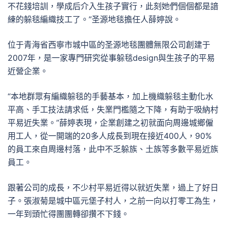
不花錢培訓，學成后介入生孩子實行，此刻她們個個都是諳
練的躲毯編織技工了。”圣源地毯擔任人薛婷說。
位于青海省西寧市城中區的圣源地毯團體無限公司創建于
2007年，是一家專門研究從事躲毯design與生孩子的平易
近營企業。
“本地群眾有編織躲毯的手藝基本，加上機織躲毯主動化水
平高、手工技法請求低，失業門檻隨之下降，有助于吸納村
平易近失業。”薛婷表現，企業創建之初就面向周邊城鄉僱
用工人，從一開端的20多人成長到現在接近400人，90%
的員工來自周邊村落，此中不乏躲族、土族等多數平易近族
員工。
跟著公司的成長，不少村平易近得以就近失業，過上了好日
子。張淑菊是城中區元堡子村人，之前一向以打零工為生，
一年到頭忙得團團轉卻攢不下錢。