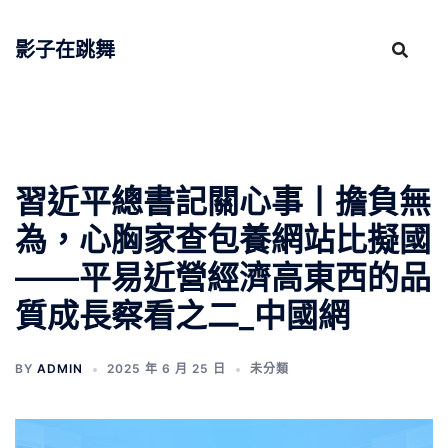
跳
至
影子在跳舞
主
要
內
容
習近平總書記關心事丨擔負無
為，心胸家查包養網站比擬國
——平易近營經濟高東西的品
質成長察看之二_中國網
BY
ADMIN
2025 年 6 月 25 日
未分類