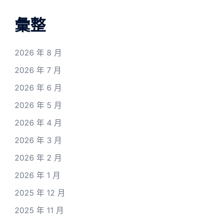
彙整
2026 年 8 月
2026 年 7 月
2026 年 6 月
2026 年 5 月
2026 年 4 月
2026 年 3 月
2026 年 2 月
2026 年 1 月
2025 年 12 月
2025 年 11 月