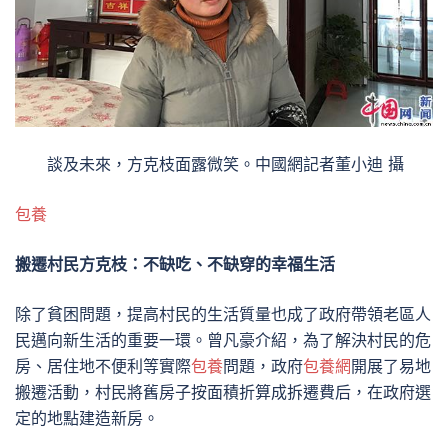
談及未來，方克枝面露微笑。中國網記者董小迪 攝
包養
搬遷村民方克枝：不缺吃、不缺穿的幸福生活
除了貧困問題，提高村民的生活質量也成了政府帶領老區人
民邁向新生活的重要一環。曾凡豪介紹，為了解決村民的危
房、居住地不便利等實際
包養
問題，政府
包養網
開展了易地
搬遷活動，村民將舊房子按面積折算成拆遷費后，在政府選
定的地點建造新房。