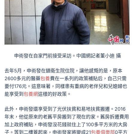
申術發在自家門前接受采訪。中國網記者董小迪 攝
去年5月，申術發在鎮衛生院住院，讓他感慨的是，原本
2600多元的醫藥
包養
費在一系列的政策補貼后，自己只需
要付176元。這意味著，同樣患有重病的老伴兒和兒媳婦也
能享受到
包養網
這樣的好政策。
此外，申術發還享受到了光伏扶貧和易地扶貧搬遷。2016
年末，他從原來的老舊平房搬到了現在的家。舊房拆遷費用
加上政府補貼，申術發沒花錢就住上了100多平方米的大房
子。等到二樓蓋起來，申術發家將變成21
包養俱樂部
0平方