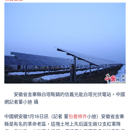
安徽省金寨縣白塔畈鎮的信義光能白塔光伏電站。中國
網記者董小迪 攝
中國網安徽1月18日訊（記者 董
包養條件
小迪）安徽省金寨
縣是有名的革命老區，這塊土地上先后誕生過12支紅軍隊