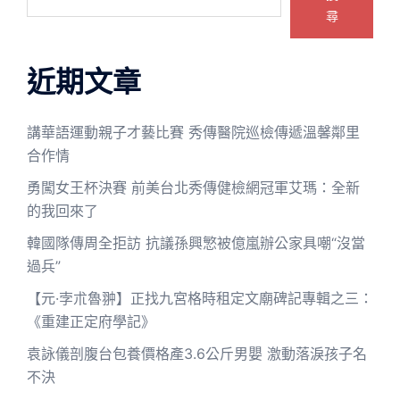
尋
近期文章
講華語運動親子才藝比賽 秀傳醫院巡檢傳遞溫馨鄰里
合作情
勇闖女王杯決賽 前美台北秀傳健檢網冠軍艾瑪：全新
的我回來了
韓國隊傳周全拒訪 抗議孫興慜被億嵐辦公家具嘲“沒當
過兵”
【元·孛朮魯翀】正找九宮格時租定文廟碑記專輯之三：
《重建正定府學記》
袁詠儀剖腹台包養價格產3.6公斤男嬰 激動落淚孩子名
不決