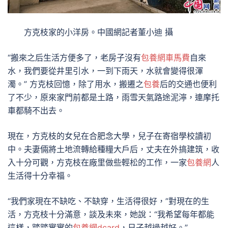
方克枝家的小洋房。中國網記者董小迪 攝
“搬來之后生活方便多了，老房子沒有
包養網車馬費
自來
水，我們要從井里引水，一到下雨天，水就會變得很渾
濁。” 方克枝回憶，除了用水，搬遷之
包養
后的交通也便利
了不少，原來家門前都是土路，雨雪天氣路途泥濘，連摩托
車都騎不出去。
現在，方克枝的女兒在合肥念大學，兒子在寄宿學校讀初
中。夫妻倆將土地流轉給種糧大戶后，丈夫在外搞建筑，收
入十分可觀，方克枝在廠里做些輕松的工作，一家
包養網
人
生活得十分幸福。
“我們家現在不缺吃、不缺穿，生活得很好，”對現在的生
活，方克枝十分滿意，談及未來，她說：“我希望每年都能
這樣，踏踏實實的
包養網dcard
，日子越過越好。”