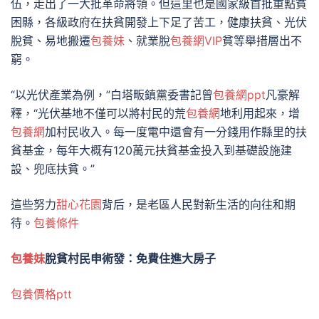
伍，走出了一大批革命將領。但這里也是國家級首批重點貧
困縣，各級政府在扶貧開發上下足了苦工，健康扶貧、光伏
脫貧、易地搬遷
包養妹
、就業脫
包養網VIP
貧等舉措層出不
窮。
“以光伏產業為例，”白塔畈鎮黨委書記曾
包養網ppt
凡豪解
釋，“光伏基地不僅可以將村民的荒
包養網
地利用起來，增
包養網
加村民收入。每一度電中還會有一分錢用作縣里的扶
貧基金，每年大概有120萬元扶貧基金投入到基礎設施建
設、兜底扶貧。”
這些努力
甜心花園
背后，是老區人民對新生活的向往和期
待。
包養條件
包養妹
脫貧村民申術發：免費住進大房子
包養價格ptt