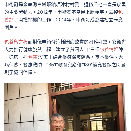
申術發是金寨縣白塔畈鎮項沖村村民，退伍后他一直是家里
的主要勞動力。2012年，申術發不幸患上腦梗塞，丟掉
包
養網
了開攪拌機的工作。2014年，申術發成為建檔立卡貧
困戶。
包養留言板
面對像申術發這樣因病致貧的困難群眾，安徽省
大力推行健康脫貧工程，建立了貧困人口“三保
包養情婦
障
一兜底一補
包養
充”五重綜合醫療保障體系，基本醫保、大
病保險、醫療救助、“351”政府兜底和“180”補充醫保之間實
現了協同保障。