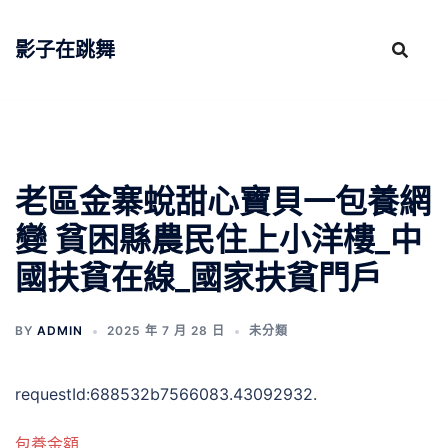
跳
至
影子在跳舞
主
要
內
容
老區金寨蛻甜心寶貝一包養網
變 貧困縣農民住上小洋樓_中
國扶貧在線_國家扶貧門戶
BY
ADMIN
2025 年 7 月 28 日
未分類
requestId:688532b7566083.43092932.
包養金額