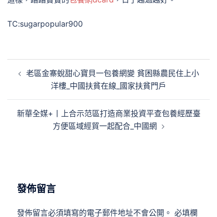
TC:sugarpopular900
文
老區金寨蛻甜心寶貝一包養網變 貧困縣農民住上小
章
洋樓_中國扶貧在線_國家扶貧門戶
導
覽
新華全媒+丨上合示范區打造商業投資平查包養經歷臺
方便區域經貿一起配合_中國網
發佈留言
發佈留言必須填寫的電子郵件地址不會公開。
必填欄