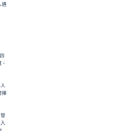
人通
四
藏、
年人
發揮
會發
投入
對