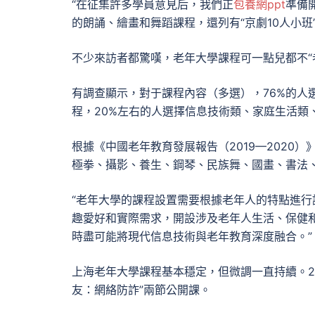
“在征集許多學員意見后，我們正
包養網ppt
準備
的朗誦、繪畫和舞蹈課程，還列有“京劇10人小班”
不少來訪者都驚嘆，老年大學課程可一點兒都不“
有調查顯示，對于課程內容（多選），76%的人
程，20%左右的人選擇信息技術類、家庭生活類
根據《中國老年教育發展報告（2019—202
極拳、攝影、養生、鋼琴、民族舞、國畫、書法
“老年大學的課程設置需要根據老年人的特點進行
趣愛好和實際需求，開設涉及老年人生活、保健
時盡可能將現代信息技術與老年教育深度融合。”
上海老年大學課程基本穩定，但微調一直持續。20
友：網絡防詐”兩節公開課。