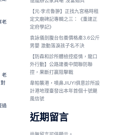
億嵐辦公家具嘲“沒當過兵”
【元·孛朮魯翀】正找九宮格時租
定文廟碑記專輯之三：《重建正
察老
定府學記》
袁詠儀剖腹台包養價格產3.6公斤
男嬰 激動落淚孩子名不決
【防森和診所體檢控疫情，龍口
外行動】公路建養中間聯防聯
控，果斷打贏阻擊戰
，老
，對
韋帕襲港，噴鼻JIUYI俱意診所設
計港地理臺發出本年首個十號颶
風信號
經過
近期留言
尚無留言可供顯示。