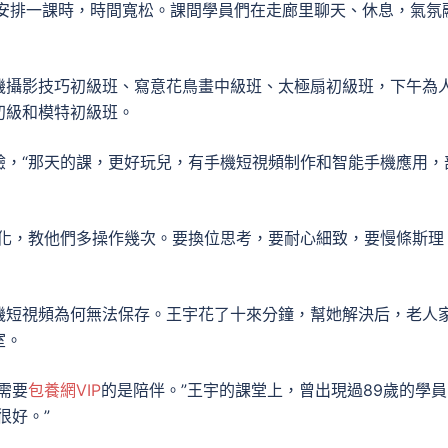
各安排一課時，時間寬松。課間學員們在走廊里聊天、休息，氣氛
機攝影技巧初級班、寫意花鳥畫中級班、太極扇初級班，下午為
初級和模特初級班。
驗，“那天的課，更好玩兒，有手機短視頻制作和智能手機應用，
簡化，教他們多操作幾次。要換位思考，要耐心細致，要慢條斯理
機短視頻為何無法保存。王宇花了十來分鐘，幫她解決后，老人
室。
需要
包養網VIP
的是陪伴。”王宇的課堂上，曾出現過89歲的學員
很好。”