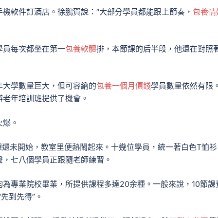
手機軟件訂酒店。徐鵬賀說：“大部分學員都能跟上節奏，
包養情
學員每次都坐在第一
包養軟體
排，本節課的后半段，他還在對照
年大學數量巨大，但可容納的
包養一個月價錢
學員數量依然有限
辦老年培訓班提供了機會。
火爆。
課還未開始，教室里便熱鬧起來。十幾位學員，統一著白色T恤衫
聲，七八個學員正跟隨老師練習。
為專業院校畢業，所提供課程多達20余種。一般來說，10節課
“先到先得”。