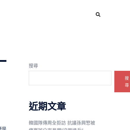
一
搜尋
搜
尋
近期文章
韓國隊傳周全拒訪 抗議孫興慜被
便是