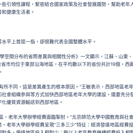
一些引領性課程，緊密結合國家政策及社會發展趨勢，幫助老年
者和健康生活者。
等水平上首屈一指，卻很難代表全國整體水平。
年大學空間分布的省際差異與相關性分析》一文顯示，江蘇、山東、
余省市均位于東部沿海地區，在平均數以下的省份共計19個，西
。
有所不同，這是差異產生的根本原因。”王敏表示，西部地區老
和社會組織參與等方式加快西部地區老年大學的建設，還要充分
字化優質資源輸送到西部地區。
區，老年大學辦學經費面臨掣肘。”北京師范大學中國教育與社
，老年大學辦學經費呈現“三多三少”特征：經濟發達地區經費
相對多，偏遠地區投入相對少；縣以上老年教育機構經費投入相