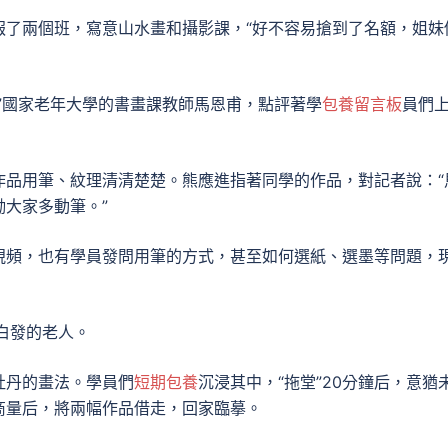
報了兩個班，寫意山水畫和攝影課，“好不容易搶到了名額，姐妹
”國家老年大學的書畫課教師馬恩甫，點評著學
包養留言板
員們
作品用筆、紋理清清楚楚。熊應進指著同學的作品，對記者說：“
大家多動筆。”
視頻，也有學員發問用筆的方式，甚至如何選紙、選墨等問題，
白發的老人。
牡丹的畫法。學員們
短期包養
沉浸其中，“拖堂”20分鐘后，意猶
商量后，將兩幅作品借走，回家臨摹。