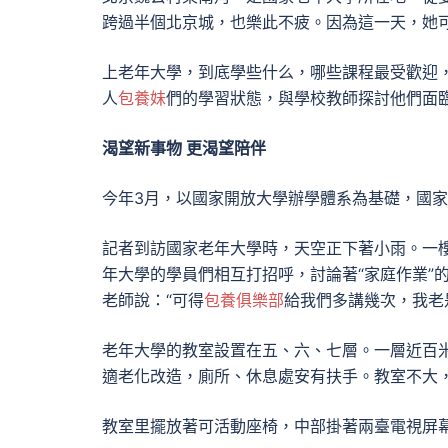
跨過半個北京城，也樂此不疲。因為這一天，她可
上老年大學，到底學些什么，哪些課程最受歡迎
人
包養妹
們的學習狀態，與學校教師探討他們面
渴望新事物 更渴望陪伴
今年3月，以國家開放大學辦學體系為基礎，國
記者到訪國家老年大學時，天空正下著小雨。一
年大學的學員們相互打招呼，討論著“家庭作業”
老師說：“可得
包養俱樂部
給我們多講幾次，我老
老年大學的教室設置在五、六、七層。一層近百
適老化改造，廁所、休息處安有扶手。教室不大
教室里擺放著可活動座椅，中部掛著兩臺電視屏