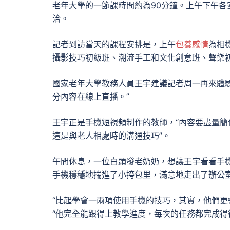
老年大學的一節課時間約為90分鐘。上午下午
洽。
記者到訪當天的課程安排是，上午
包養感情
為相
攝影技巧初級班、潮流手工和文化創意班、聲樂
國家老年大學教務人員王宇建議記者周一再來體
分內容在線上直播。”
王宇正是手機短視頻制作的教師，“內容要盡量
這是與老人相處時的溝通技巧”。
午間休息，一位白頭發老奶奶，想讓王宇看看手
手機穩穩地揣進了小挎包里，滿意地走出了辦公
“比起學會一兩項使用手機的技巧，其實，他們更
“他完全能跟得上教學進度，每次的任務都完成得