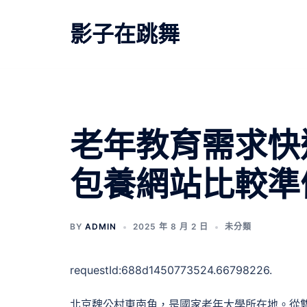
跳
至
影子在跳舞
主
要
內
容
老年教育需求快
包養網站比較準
BY
ADMIN
2025 年 8 月 2 日
未分類
requestId:688d1450773524.66798226.
北京魏公村東南角，是國家老年大學所在地。從