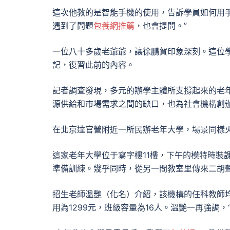
這次他教的是智能手機的使用，告訴學員如何用
遇到了問題
包養網推薦
，也會提問。”
一位八十多歲老爺爺，讓徐鵬賀印象深刻。這位
記，復習此前的內容。
記者調查發現，多元的辦學主體所支撐起來的老
源供給和市場需求之間的缺口，也為社會機構創
在北京達官營附近一所民辦老年大學，場景同樣
這家老年大學位于寫字樓11樓，下午的模特時裝
準備訓練。幾乎同時，從另一間教室里傳來二胡
招生老師溫艷（化名）介紹，該機構的任科教師均
用為1299元，班級容量為16人。溫艷一再強調，