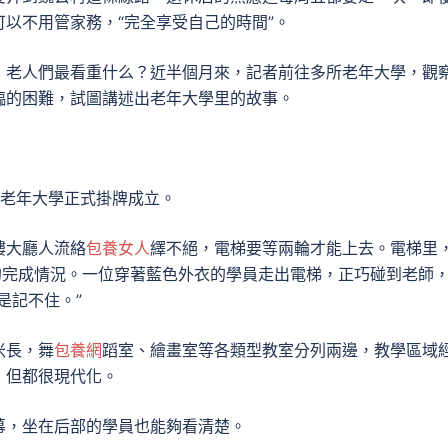
以不用管家務，“完全享受自己的時間”。
，老人們最看重什么？近半個月來，記者前往多所老年大學，觀
臨的困難，試圖講述出老年大學里的故事。
家老年大學正式掛牌成立。
樓大廳人流絡
包養女人
繹不絕，電梯要等兩輪才能上去。電梯里
的完成情況。一位穿著藍色外衣的學員走出電梯，正巧碰到老師
是記不住。”
米長，舞
包養網
蹈室、繪畫室等各類型教室分列兩邊，教學區域
，但都很現代化。
幕，坐在后部的學員也能夠看清楚。