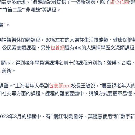
開設更多新班。”溫艷給記者提供了一張新課表，除了
甜心花園
傳
“竹笛二級”“非洲鼓”等課程。
老”。
選擇娛樂休閑類課程，30%左右的人選擇生活技能類、健康保健
、公民素養類課程，另外
包養網
還有4%的人選擇學歷文憑類課程
0）》顯示，得到老年學員選課排名前十的課程分別為：聲樂、合唱
、美術。
調整。”上海老年大學副
包養網ppt
校長王敏說，“要重視老年人
和社交等方面的課程。課程的難度要適中，講解方式要簡單易懂
23年3月的課程中，有“‘網紅’制劑雖好，莫隨意使用”和“數字