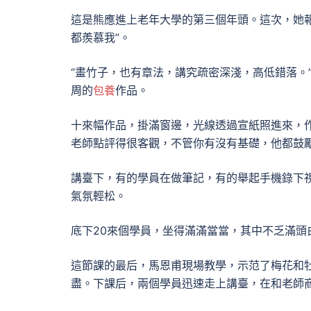
這是熊應進上老年大學的第三個年頭。這次，她
都羨慕我”。
“畫竹子，也有章法，講究疏密深淺，高低錯落。
周的
包養
作品。
十來幅作品，掛滿窗邊，光線透過宣紙照進來，
老師點評得很客觀，不管你有沒有基礎，他都鼓勵
講臺下，有的學員在做筆記，有的舉起手機錄下
氣氛輕松。
底下20來個學員，坐得滿滿當當，其中不乏滿頭
這節課的最后，馬恩甫現場教學，示范了梅花和
盡。下課后，兩個學員迅速走上講臺，在和老師