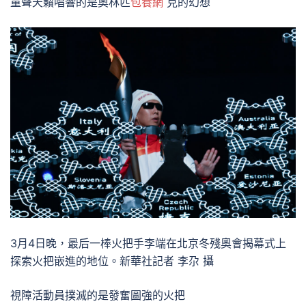
童聲天籟唱響的是奧林匹
包養網
克的幻想
3月4日晚，最后一棒火把手李端在北京冬殘奧會揭幕式上
探索火把嵌進的地位。新華社記者 李尕 攝
視障活動員撲滅的是發奮圖強的火把