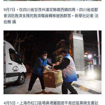
9月7日，在四川省甘孜州瀘定縣磨西鎮四周，四川省成都
會消防救濟支隊的救濟職員轉移被困群眾。新華社記者 沈
伯韓 攝
4月5日，上海市虹口區噴鼻港麗園居平易近區黨總支書記