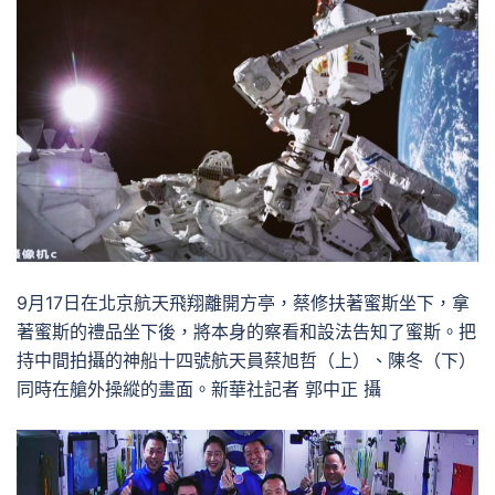
9月17日在北京航天飛翔離開方亭，蔡修扶著蜜斯坐下，拿
著蜜斯的禮品坐下後，將本身的察看和設法告知了蜜斯。把
持中間拍攝的神船十四號航天員蔡旭哲（上）、陳冬（下）
同時在艙外操縱的畫面。新華社記者 郭中正 攝