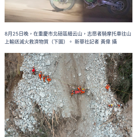
8月25日晚，在重慶市北碚區縉云山，志愿者騎摩托車往山
上輸送滅火救濟物質（下圖）。 新華社記者 黃偉 攝