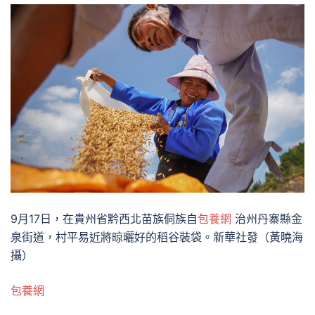
9月17日，在貴州省黔西北苗族侗族自
包養網
治州丹寨縣金
泉街道，村平易近將晾曬好的稻谷裝袋。新華社發（黃曉海
攝）
包養網