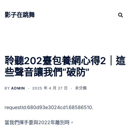
跳
至
影子在跳舞
主
要
內
容
聆聽202臺包養網心得2｜這
些聲音讓我們“破防”
BY
ADMIN
2025 年 4 月 27 日
未分類
requestId:680d93e3024cd1.68586510.
當我們揮手要與2022年離別時，