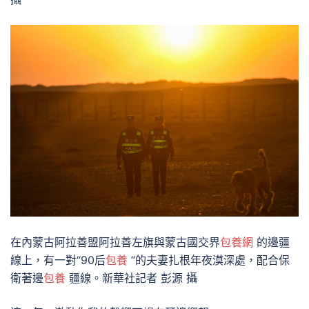
在內蒙古阿拉善盟阿拉善左旗與蒙古國交界
包養網
的邊疆
線上，有一對“90后
包養
”的夫妻扎根年夜漠深處，配合保
衛著邊
包養
疆線。新華社記者 彭源 攝