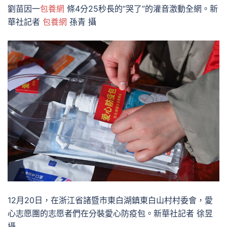
劉苗因一
包養網
條4分25秒長的“哭了”的灌音激動全網。新
華社記者
包養網
孫青 攝
12月20日，在浙江省諸暨市東白湖鎮東白山村村委會，愛
心志愿團的志愿者們在分裝愛心防疫包。新華社記者 徐昱
攝