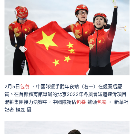
2月5日
包養
，中國隊選手武年夜靖（右一）在競賽后慶
賀。在首都體育館舉辦的北京2022年冬奧會短道速滑項目
混雜集團接力決賽中，中國隊獨佔
包養
鰲頭
包養
。 新華社
記者 楊磊 攝