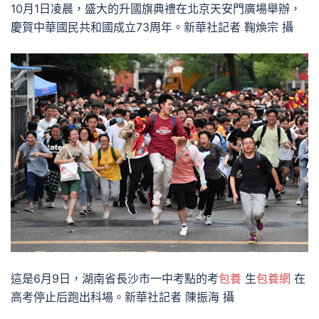
10月1日凌晨，盛大的升國旗典禮在北京天安門廣場舉辦，
慶賀中華國民共和國成立73周年。新華社記者 鞠煥宗 攝
這是6月9日，湖南省長沙市一中考點的考
包養
生
包養網
在
高考停止后跑出科場。新華社記者 陳振海 攝