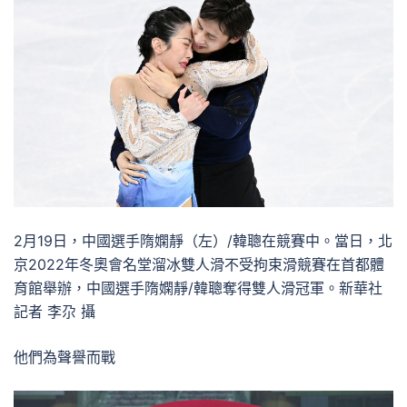
2月19日，中國選手隋嫻靜（左）/韓聰在競賽中。當日，北
京2022年冬奧會名堂溜冰雙人滑不受拘束滑競賽在首都體
育館舉辦，中國選手隋嫻靜/韓聰奪得雙人滑冠軍。新華社
記者 李尕 攝
他們為聲譽而戰