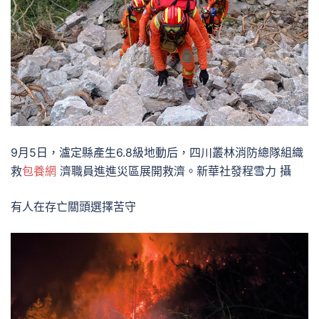
9月5日，瀘定縣產生6.8級地動后，四川叢林消防總隊組織
救
包養網
濟職員進進災區展開救濟。新華社發程雪力 攝
有人在存亡關頭選擇苦守