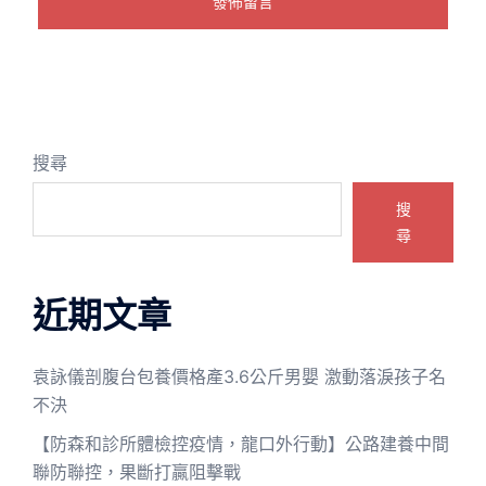
搜尋
搜
尋
近期文章
袁詠儀剖腹台包養價格產3.6公斤男嬰 激動落淚孩子名
不決
【防森和診所體檢控疫情，龍口外行動】公路建養中間
聯防聯控，果斷打贏阻擊戰