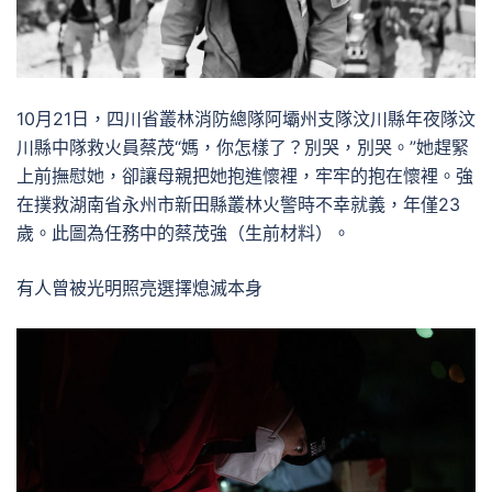
10月21日，四川省叢林消防總隊阿壩州支隊汶川縣年夜隊汶
川縣中隊救火員蔡茂“媽，你怎樣了？別哭，別哭。”她趕緊
上前撫慰她，卻讓母親把她抱進懷裡，牢牢的抱在懷裡。強
在撲救湖南省永州市新田縣叢林火警時不幸就義，年僅23
歲。此圖為任務中的蔡茂強（生前材料）。
有人曾被光明照亮選擇熄滅本身