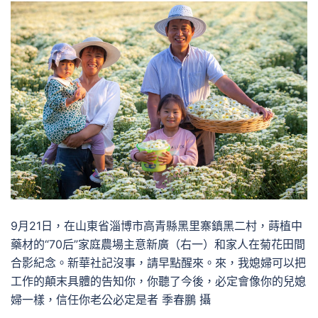
9月21日，在山東省淄博市高青縣黑里寨鎮黑二村，蒔植中
藥材的“70后”家庭農場主意新廣（右一）和家人在菊花田間
合影紀念。新華社記沒事，請早點醒來。來，我媳婦可以把
工作的顛末具體的告知你，你聽了今後，必定會像你的兒媳
婦一樣，信任你老公必定是者 季春鵬 攝