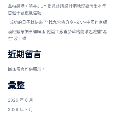
韋帕襲港，噴鼻JIUYI俱意診所設計港地理臺發出本年
首個十號颶風信號
“成功的日子就快來了”找九宮格分享–文史–中國作家網
酒吧緊急調車運啤酒 億嵐工廠直營蘇格蘭球迷險些“喝
空”波士頓
近期留言
尚無留言可供顯示。
彙整
2026 年 8 月
2026 年 7 月