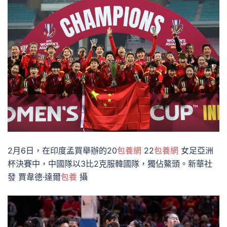
2月6日，在印度孟買舉辦的20
包養網
22
包養網
女足亞洲
杯決賽中，中國隊以3比2克服韓國隊，獨佔鰲頭。新華社
發 賈韋德·達爾
包養
攝