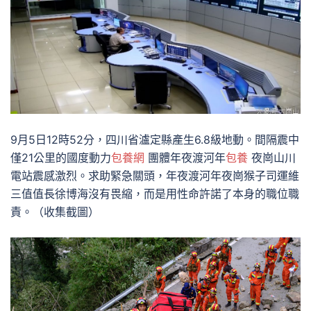
9月5日12時52分，四川省瀘定縣產生6.8級地動。間隔震中
僅21公里的國度動力
包養網
團體年夜渡河年
包養
夜崗山川
電站震感激烈。求助緊急關頭，年夜渡河年夜崗猴子司運維
三值值長徐博海沒有畏縮，而是用性命許諾了本身的職位職
責。（收集截圖）