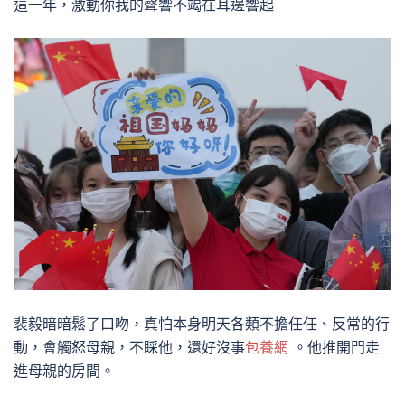
這一年，激動你我的聲響不竭在耳邊響起
裴毅暗暗鬆了口吻，真怕本身明天各類不擔任任、反常的行
動，會觸怒母親，不睬他，還好沒事
包養網
。他推開門走
進母親的房間。