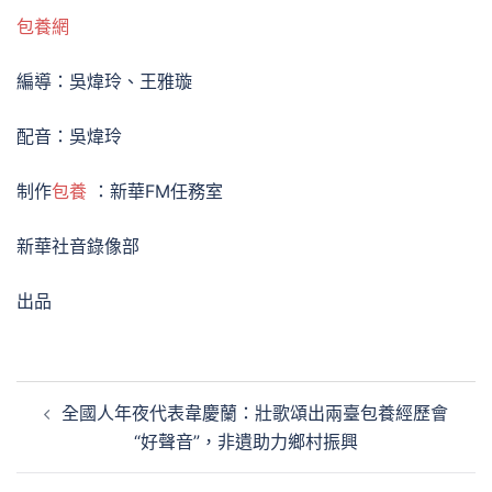
包養網
編導：吳煒玲、王雅璇
配音：吳煒玲
制作
包養
：新華FM任務室
新華社音錄像部
出品
文
全國人年夜代表韋慶蘭：壯歌頌出兩臺包養經歷會
章
“好聲音”，非遺助力鄉村振興
導
覽