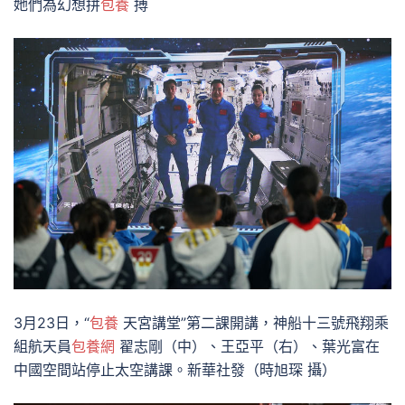
她們為幻想拼
包養
搏
3月23日，“
包養
天宮講堂”第二課開講，神船十三號飛翔乘
組航天員
包養網
翟志剛（中）、王亞平（右）、葉光富在
中國空間站停止太空講課。新華社發（時旭琛 攝）