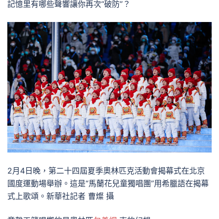
記憶里有哪些聲響讓你再次“破防”？
2月4日晚，第二十四屆夏季奧林匹克活動會揭幕式在北京
國度運動場舉辦。這是“馬蘭花兒童獨唱團”用希臘語在揭幕
式上歌頌。新華社記者 曹燦 攝