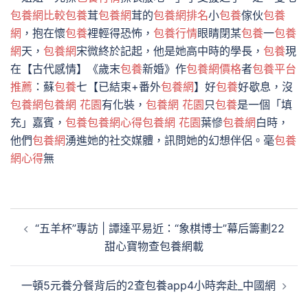
包養網比較
包養
茸
包養網
茸的
包養網排名
小
包養
傢伙
包養
網
，抱在懷
包養
裡輕得恐怖，
包養行情
眼睛閉某
包養
一
包養
網
天，
包養網
宋微終於記起，他是她高中時的學長，
包養
現
在【古代感情】《歲末
包養
新婚》作
包養網價格
者
包養平台
推薦
：蘇
包養
七【已結束+番外
包養網
】好
包養
好歇息，沒
包養網
包養網 花園
有化裝，
包養網 花園
只
包養
是一個「填
充」嘉賓，
包養
包養網心得
包養網 花園
葉慘
包養網
白時，
他們
包養網
湧進她的社交媒體，訊問她的幻想伴侶。毫
包養
網心得
無
文
“五羊杯”專訪 | 譚達平易近：“象棋博士”幕后籌劃22
章
甜心寶物查包養網載
導
覽
一頓5元養分餐背后的2查包養app4小時奔赴_中國網