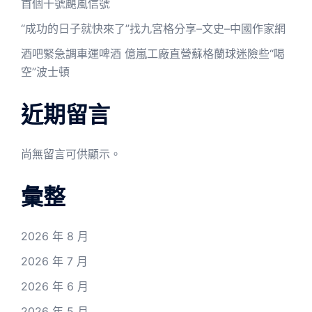
首個十號颶風信號
“成功的日子就快來了”找九宮格分享–文史–中國作家網
酒吧緊急調車運啤酒 億嵐工廠直營蘇格蘭球迷險些“喝
空”波士頓
近期留言
尚無留言可供顯示。
彙整
2026 年 8 月
2026 年 7 月
2026 年 6 月
2026 年 5 月