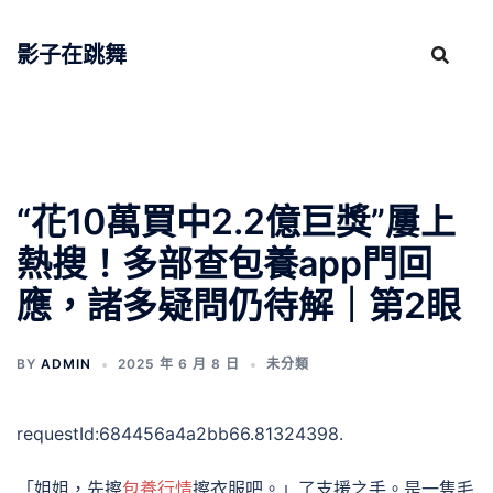
跳
至
影子在跳舞
主
要
內
容
“花10萬買中2.2億巨獎”屢上
熱搜！多部查包養app門回
應，諸多疑問仍待解｜第2眼
BY
ADMIN
2025 年 6 月 8 日
未分類
requestId:684456a4a2bb66.81324398.
「姐姐，先擦
包養行情
擦衣服吧。」了支援之手。是一隻毛