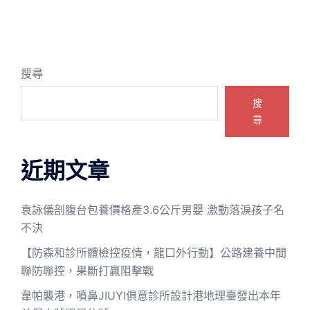
搜尋
搜
尋
近期文章
袁詠儀剖腹台包養價格產3.6公斤男嬰 激動落淚孩子名
不決
【防森和診所體檢控疫情，龍口外行動】公路建養中間
聯防聯控，果斷打贏阻擊戰
韋帕襲港，噴鼻JIUYI俱意診所設計港地理臺發出本年