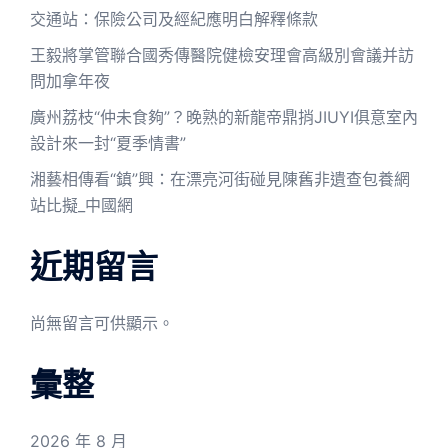
交通站：保險公司及經紀應明白解釋條款
王毅將掌管聯合國秀傳醫院健檢安理會高級別會議并訪
問加拿年夜
廣州荔枝“仲未食夠”？晚熟的新龍帝鼎捎JIUYI俱意室內
設計來一封“夏季情書”
湘藝相傳看“鎮”興：在漂亮河街碰見陳舊非遺查包養網
站比擬_中國網
近期留言
尚無留言可供顯示。
彙整
2026 年 8 月