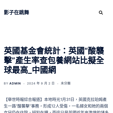
跳
至
影子在跳舞
主
要
內
容
英國基金會統計：英國“酸襲
擊”產生率查包養網站比擬全
球最高_中國網
BY
ADMIN
2024 年 9 月 2 日
未分類
【舉世時報綜合報道】本地時光1月31日，英國克拉珀姆產
生一路“酸襲擊”事務，形成12人受傷，一名婦女和她的兩個
女兒仍在住院，疑犯在押，而這只是英國近年來激增的諸多