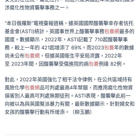
涉腐化性物資襲擊事務之一。
“本日俄羅斯”電視臺報道稱，據英國國際酸襲擊幸存者信托
基金會(ASTI)統計，英國事世界上酸襲擊事務
包養網
最多的
國度。數據顯示，2022年，ASTI記載了 710起酸襲擊事
務，較上一年的 421起增添了 69%。而2023
包養
年的數據
尚未公布
包養網
，但據英國衛生平安局流露，2022年
至 2023年間，因酸襲擊受傷進院的病
包養
例達 82例。
對此，2022年英國強化了相干法令律例，在公共區域持有
風險化學
包養網
品可判處最高4年禁錮，而應用腐化性物資
損害別人最高可判處無期徒刑。ASTI表現，酸襲擊此前一
向被以為與英國幫派暴力有關，最新數據顯示，針對婦女和
女孩的酸襲擊行動有所增添。（柳玉鵬）
文