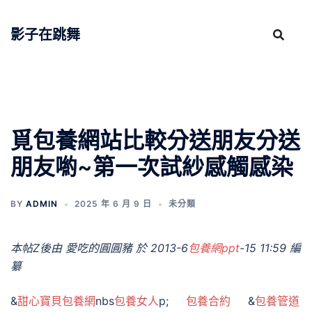
跳
至
影子在跳舞
主
要
內
容
覓包養網站比較分送朋友分送
朋友喲~第一次試紗感觸感染
BY
ADMIN
2025 年 6 月 9 日
未分類
本帖Z後由 愛吃的圓圓豬 於 2013-6
包養網ppt
-15 11:59 編
纂
&
甜心寶貝包養網
nbs
包養女人
p;
包養合約
&
包養管道