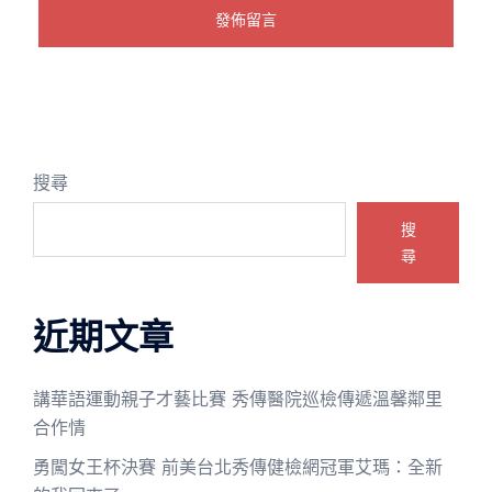
搜尋
搜
尋
近期文章
講華語運動親子才藝比賽 秀傳醫院巡檢傳遞溫馨鄰里
合作情
勇闖女王杯決賽 前美台北秀傳健檢網冠軍艾瑪：全新