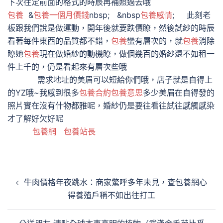
下次往定前面的格式的時辰再補照過去哦
包養
&
包養一個月價錢
nbsp; &nbsp
包養感情
; 此刻老
板跟我們說是做運動，開年後就要跌價瞭，然後試紗的時辰
看著每件東西的品質都不錯，
包養
蠻有層次的，就
包養
消除
瞭她
包養
現在做婚紗的動機瞭，做個幾百的婚紗還不如租一
件上千的，仍是看起來有層次些哦
需求地址的美眉可以短給你們哦，店子就是自得上
的YZ哦~我感到很多
包養合約
包養意思
多少美眉在自得發的
照片實在沒有什物都雅呢，婚紗仍是要往看往試往感觸感染
才了解好欠好呢
包養網
包養站長
文
牛肉價格年夜跳水：商家驚呼多年未見，查包養網心
章
得養殖戶稱不如出往打工
導
覽