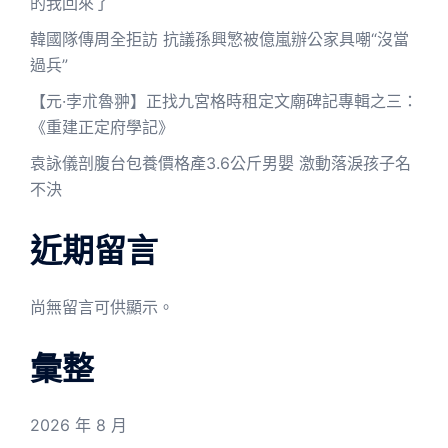
的我回來了
韓國隊傳周全拒訪 抗議孫興慜被億嵐辦公家具嘲“沒當
過兵”
【元·孛朮魯翀】正找九宮格時租定文廟碑記專輯之三：
《重建正定府學記》
袁詠儀剖腹台包養價格產3.6公斤男嬰 激動落淚孩子名
不決
近期留言
尚無留言可供顯示。
彙整
2026 年 8 月