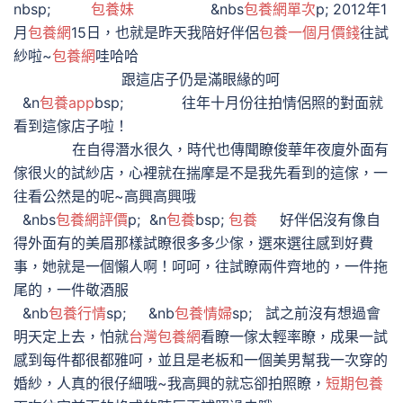
nbsp;
包養妹
&nbs
包養網單次
p; 2012年1
月
包養網
15日，也就是昨天我陪好伴侶
包養一個月價錢
往試
紗啦~
包養網
哇哈哈
跟這店子仍是滿眼緣的呵
&n
包養app
bsp; 往年十月份往拍情侶照的對面就
看到這傢店子啦！
在自得潛水很久，時代也傳聞瞭俊華年夜廈外面有
傢很火的試紗店，心裡就在揣摩是不是我先看到的這傢，一
往看公然是的呢~高興高興哦
&nbs
包養網評價
p; &n
包養
bsp;
包養
好伴侶沒有像自
得外面有的美眉那樣試瞭很多多少傢，選來選往感到好費
事，她就是一個懶人啊！呵呵，往試瞭兩件齊地的，一件拖
尾的，一件敬酒服
&nb
包養行情
sp; &nb
包養情婦
sp; 試之前沒有想過會
明天定上去，怕就
台灣包養網
看瞭一傢太輕率瞭，成果一試
感到每件都很都雅呵，並且是老板和一個美男幫我一次穿的
婚紗，人真的很仔細哦~我高興的就忘卻拍照瞭，
短期包養