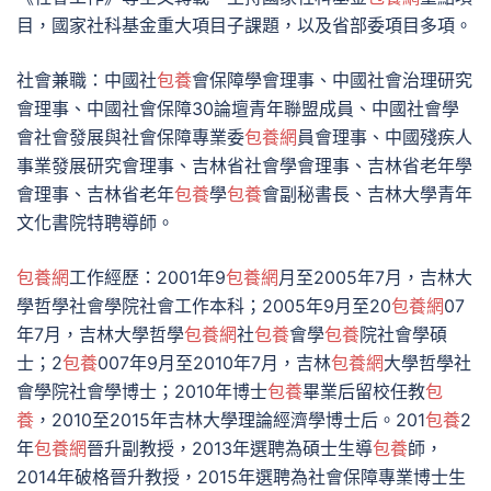
目，國家社科基金重大項目子課題，以及省部委項目多項。
社會兼職：中國社
包養
會保障學會理事、中國社會治理研究
會理事、中國社會保障30論壇青年聯盟成員、中國社會學
會社會發展與社會保障專業委
包養網
員會理事、中國殘疾人
事業發展研究會理事、吉林省社會學會理事、吉林省老年學
會理事、吉林省老年
包養
學
包養
會副秘書長、吉林大學青年
文化書院特聘導師。
包養網
工作經歷：2001年9
包養網
月至2005年7月，吉林大
學哲學社會學院社會工作本科；2005年9月至20
包養網
07
年7月，吉林大學哲學
包養網
社
包養
會學
包養
院社會學碩
士；2
包養
007年9月至2010年7月，吉林
包養網
大學哲學社
會學院社會學博士；2010年博士
包養
畢業后留校任教
包
養
，2010至2015年吉林大學理論經濟學博士后。201
包養
2
年
包養網
晉升副教授，2013年選聘為碩士生導
包養
師，
2014年破格晉升教授，2015年選聘為社會保障專業博士生