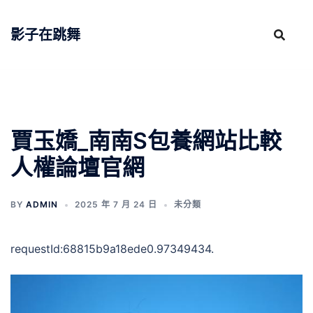
跳
至
影子在跳舞
主
要
內
容
賈玉嬌_南南S包養網站比較
人權論壇官網
BY
ADMIN
2025 年 7 月 24 日
未分類
requestId:68815b9a18ede0.97349434.