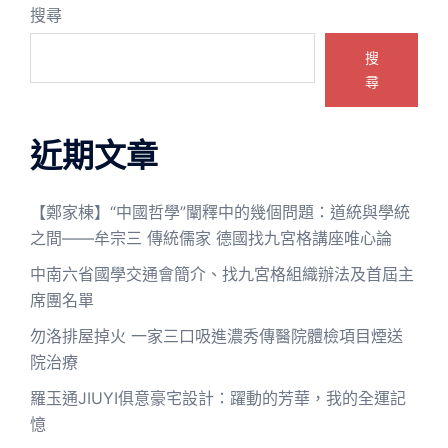
搜尋
搜
尋
近期文章
【鄭家棟】“中國哲學”闡釋中的幾個問題：道統與學統
之間——牟宗三 傳統儒家 德國找九宮格講座唯心論
中南六省國學交通會簡介、找九宮格組織辦法及首屆主
席團名單
勿洛排屋掉火 一家三口吸進濃秀傳醫院體檢項目煙送
院治療
羅玉通JIUYI俱意豪宅設計：躍動的芳華，我的全運記
憶