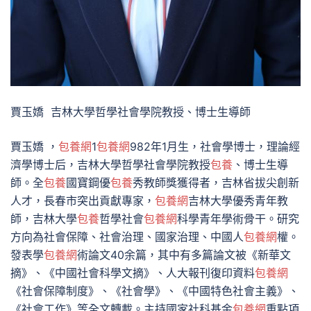
賈玉嬌 吉林大學哲學社會學院教授、博士生導師
賈玉嬌 ，
包養網
1
包養網
982年1月生，社會學博士，理論經
濟學博士后，吉林大學哲學社會學院教授
包養
、博士生導
師。全
包養
國寶鋼優
包養
秀教師獎獲得者，吉林省拔尖創新
人才，長春市突出貢獻專家，
包養網
吉林大學優秀青年教
師，吉林大學
包養
哲學社會
包養網
科學青年學術骨干。研究
方向為社會保障、社會治理、國家治理、中國人
包養網
權。
發表學
包養網
術論文40余篇，其中有多篇論文被《新華文
摘》、《中國社會科學文摘》、人大報刊復印資料
包養網
《社會保障制度》、《社會學》、《中國特色社會主義》、
《社會工作》等全文轉載。主持國家社科基金
包養網
重點項