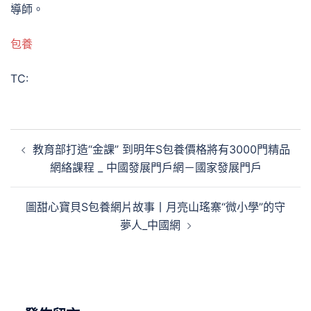
導師。
包養
TC:
文
教育部打造“金課” 到明年S包養價格將有3000門精品
章
網絡課程 _ 中國發展門戶網－國家發展門戶
導
覽
圖甜心寶貝S包養網片故事丨月亮山瑤寨“微小學”的守
夢人_中國網