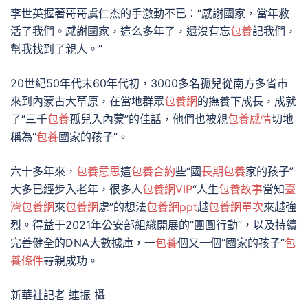
李世英握著哥哥虞仁杰的手激動不已：“感謝國家，當年救
活了我們。感謝國家，這么多年了，還沒有忘
包養
記我們，
幫我找到了親人。”
20世紀50年代末60年代初，3000多名孤兒從南方多省市
來到內蒙古大草原，在當地群眾
包養網
的撫養下成長，成就
了“三千
包養
孤兒入內蒙”的佳話，他們也被親
包養感情
切地
稱為“
包養
國家的孩子”。
六十多年來，
包養意思
這
包養合約
些“國
長期包養
家的孩子”
大多已經步入老年，很多人
包養網VIP
“人生
包養故事
當知
臺
灣包養網
來
包養網
處”的想法
包養網ppt
越
包養網單次
來越強
烈。得益于2021年公安部組織開展的“團圓行動”，以及持續
完善健全的DNA大數據庫，一
包養
個又一個“國家的孩子”
包
養條件
尋親成功。
新華社記者 連振 攝