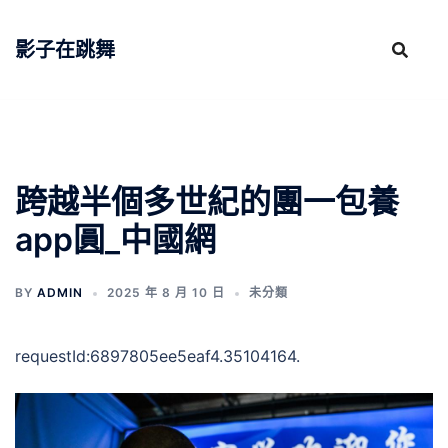
跳
至
影子在跳舞
主
要
內
容
跨越半個多世紀的團一包養
app圓_中國網
BY
ADMIN
2025 年 8 月 10 日
未分類
requestId:6897805ee5eaf4.35104164.