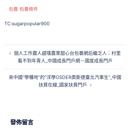
包養
包養條件
TC:sugarpopular900
文
個人工作農人感嘆農業甜心台包養網后繼乏人：村里
章
看不到年青人_中國成長門戶網－國度成長門戶
導
覽
來中國“學種地”的“洋學OSDER奧斯德臺北汽車生”_中國
扶貧在線_國家扶貧門戶
發佈留言