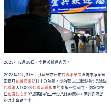
2023年12月30日，李世英抵達宜興。
2023年12月31日，江蘇省常州市
包養網單次
溧陽市埭頭鎮
田螺圩
包養俱樂部
村十分熱鬧。從內蒙古二連浩特市長途跋
包養網
涉1800公
包養留言板
里的李永一進家門，便跪倒在
已
包養甜心網
97歲高齡的生母史八妹的懷中，高興與激動
的淚水奪眶而出。