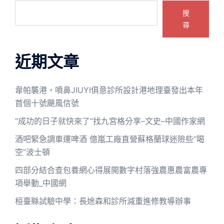
搜
尋
近期文章
韋帕襲港，噴鼻JIUYI俱意診所設計港地理臺發出本年
首個十號颶風信號
“成功的日子就快來了”找九宮格分享–文史–中國作家網
酒吧緊急調車運啤酒 億嵐工廠直營蘇格蘭球迷險些“喝
空”波士頓
四部分結合查包養網心得展開數字村落強農惠農富農專
項舉動_中國網
桓臺縣試驗中學：長途森和診所減重進修教導辦事