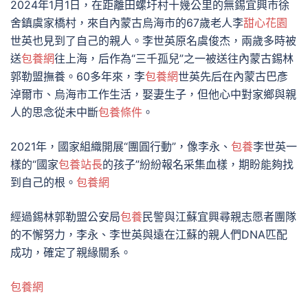
2024年1月1日，在距離田螺圩村十幾公里的無錫宜興市徐
舍鎮虞家橋村，來自內蒙古烏海市的67歲老人李
甜心花園
世英也見到了自己的親人。李世英原名虞俊杰，兩歲多時被
送
包養網
往上海，后作為“三千孤兒”之一被送往內蒙古錫林
郭勒盟撫養。60多年來，李
包養網
世英先后在內蒙古巴彥
淖爾市、烏海市工作生活，娶妻生子，但他心中對家鄉與親
人的思念從未中斷
包養條件
。
2021年，國家組織開展“團圓行動”，像李永、
包養
李世英一
樣的“國家
包養站長
的孩子”紛紛報名采集血樣，期盼能夠找
到自己的根。
包養網
經過錫林郭勒盟公安局
包養
民警與江蘇宜興尋親志愿者團隊
的不懈努力，李永、李世英與遠在江蘇的親人們DNA匹配
成功，確定了親緣關系。
包養網