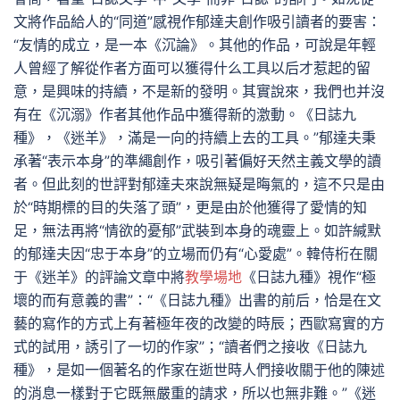
文將作品給人的“同道”感視作郁達夫創作吸引讀者的要害：
“友情的成立，是一本《沉論》。其他的作品，可說是年輕
人曾經了解從作者方面可以獲得什么工具以后才惹起的留
意，是興味的持續，不是新的發明。其實說來，我們也并沒
有在《沉溺》作者其他作品中獲得新的激動。《日誌九
種》，《迷羊》，滿是一向的持續上去的工具。”郁達夫秉
承著“表示本身”的準繩創作，吸引著偏好天然主義文學的讀
者。但此刻的世評對郁達夫來說無疑是晦氣的，這不只是由
於“時期標的目的失落了頭”，更是由於他獲得了愛情的知
足，無法再將“情欲的憂郁”武裝到本身的魂靈上。如許緘默
的郁達夫因“忠于本身”的立場而仍有“心愛處”。韓侍桁在關
于《迷羊》的評論文章中將
教學場地
《日誌九種》視作“極
壞的而有意義的書”：“《日誌九種》出書的前后，恰是在文
藝的寫作的方式上有著極年夜的改變的時辰；西歐寫實的方
式的試用，誘引了一切的作家”；“讀者們之接收《日誌九
種》，是如一個著名的作家在逝世時人們接收關于他的陳述
的消息一樣對于它既無嚴重的請求，所以也無非難。”《迷