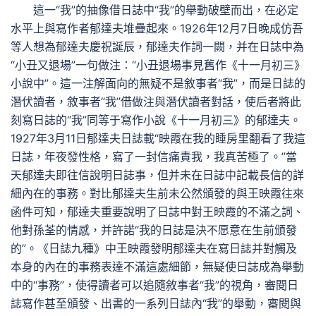
這一“我”的抽像借日誌中“我”的舉動破壁而出，在必定
水平上與寫作者郁達夫堆疊起來。1926年12月7日晚成仿吾
等人想為郁達夫慶祝誕辰，郁達夫作詞一闕，并在日誌中為
“小丑又退場”一句做注：“小丑退場事見舊作《十一月初三》
小說中”。這一注解面向的無疑不是敘事者“我”，而是日誌的
潛伏讀者，敘事者“我”借做注與潛伏讀者對話，使后者將此
刻寫日誌的“我”同等于寫作小說《十一月初三》的郁達夫。
1927年3月11日郁達夫日誌載“映霞在我的睡房里翻看了我這
日誌，年夜發性格，寫了一封信痛責我，我真苦極了。”當
天郁達夫即往信說明日誌事，但并未在日誌中記載長信的詳
細內在的事務。對比郁達夫生前未公然頒發的與王映霞往來
函件可知，郁達夫重要說明了日誌中對王映霞的不滿之詞、
他對孫荃的情感，并許諾“我的日誌是決不愿意在生前頒發
的”。《日誌九種》中王映霞發明郁達夫在寫日誌并對觸及
本身的內在的事務表達不滿這處細節，無疑使日誌成為舉動
中的“事務”，使得讀者可以追隨敘事者“我”的視角，審閱日
誌寫作甚至頒發、出書的一系列日誌內“我”的舉動，審閱與