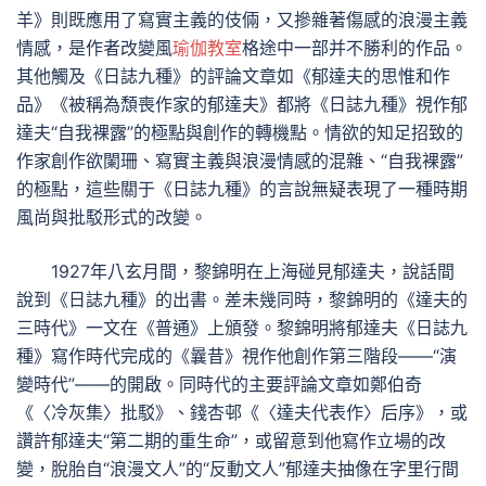
羊》則既應用了寫實主義的伎倆，又摻雜著傷感的浪漫主義
情感，是作者改變風
瑜伽教室
格途中一部并不勝利的作品。
其他觸及《日誌九種》的評論文章如《郁達夫的思惟和作
品》《被稱為頹喪作家的郁達夫》都將《日誌九種》視作郁
達夫“自我裸露”的極點與創作的轉機點。情欲的知足招致的
作家創作欲闌珊、寫實主義與浪漫情感的混雜、“自我裸露”
的極點，這些關于《日誌九種》的言說無疑表現了一種時期
風尚與批駁形式的改變。
1927年八玄月間，黎錦明在上海碰見郁達夫，說話間
說到《日誌九種》的出書。差未幾同時，黎錦明的《達夫的
三時代》一文在《普通》上頒發。黎錦明將郁達夫《日誌九
種》寫作時代完成的《曩昔》視作他創作第三階段——“演
變時代”——的開啟。同時代的主要評論文章如鄭伯奇
《〈冷灰集〉批駁》、錢杏邨《〈達夫代表作〉后序》，或
讚許郁達夫“第二期的重生命”，或留意到他寫作立場的改
變，脫胎自“浪漫文人”的“反動文人”郁達夫抽像在字里行間