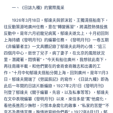
一、《日誌九種》的實際風采
1926年3月18日，郁達夫與郭沫若、王獨清搭船南下，
往反動策源地廣州任教，意在“轉變舊習”，將滿腔熱情投進
反動中。是年六月初龍兒病篤，郁達夫遂北上，十月初回到
上海持續《發明月刊》的編纂任務。《發明月刊》一卷五期
《非編纂者言》一文具體記錄了郁達夫此時的心情：“這三
四個月中心，逝世了兒子，病了妻子，在北京的風險狀況
里，潛藏著，悶憤著”，“今天有船往廣州，我想就此南下，
再往南邊半載，和他們實在的會商會商雜志和出書的工
作。”十月中旬郁達夫搭船分開上海，回到廣州。是年11月3
日，郁達夫開端了《勞誕辰記》的寫作，《日誌九種》即為
此后一年間的日誌片斷編錄。1927年2月1日《發明月刊》
刊登了郁達夫《關于編纂，先容，以及私事等等》，郁達夫
在文中表現編纂《發明月刊》以來，來信多是“罵”他腐化，
看他長進而少撫慰，只恨本身腐化的啟事，“私家的苦楚”“不
克不及盡情宣露，殉情地寫給你們看”。1927年8月1日，郁