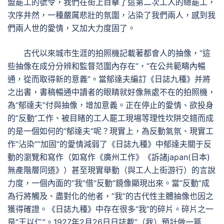
盟罷工的號令，我們在街上目擊了這第二次工人的總罷工，
次序井然，一種嚴厲悲壯的氛圍，沾染了我們兩人，感到我
們兩人世的愛情，又加大力度固了。
古代以來城市生涯的拍照機記載著都會人的抽像，“這
些抽像在成分分辨和監督范圍內存在”，“在公共範疇內暢
通，從而取得新的意義”。當郁達夫編訂《日誌九種》并將
之出書，書稿暢通中讀者的眼睛就好像無處不在的拍照機，
為“郁達夫”付與抽像，增加意義。正在停止的愛情、欲投身
的“反動”工作、被目睹的工人罷工現場等理性坎阱交錯而成
的是一個如何的“郁達夫”呢？現實上，為反動氣氛、現實工
作“沾染”“加固”的愛情減弱了《日誌九種》中郁達夫關于反
動的瀏覽和寫作（如寫作《廣州工作》《訴諸japan(日本)
無產階層同道》）甚至現實舉動（與工人上街游行）的言說
力度，一個內面的“我”借“反動”鏡像顯現出來。當“反動”成
為行將觸及、盡對化的他者，“我”的古代性主體抽像也因之
獲得確證。《日誌九種》中存在很多“我”的碎片。碎片之一
是“王以仁”。1927年2月26日日誌載“（我）預計做一篇