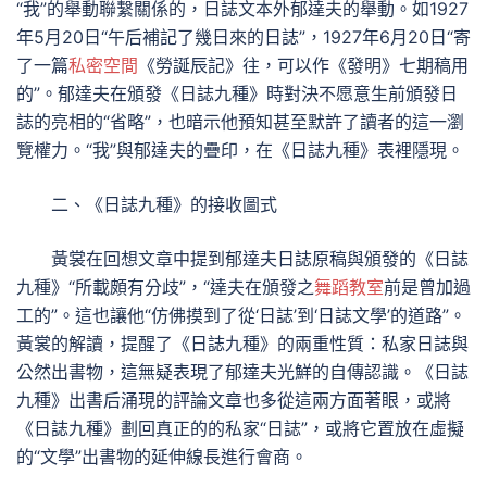
“我”的舉動聯繫關係的，日誌文本外郁達夫的舉動。如1927
年5月20日“午后補記了幾日來的日誌”，1927年6月20日“寄
了一篇
私密空間
《勞誕辰記》往，可以作《發明》七期稿用
的”。郁達夫在頒發《日誌九種》時對決不愿意生前頒發日
誌的亮相的“省略”，也暗示他預知甚至默許了讀者的這一瀏
覽權力。“我”與郁達夫的疊印，在《日誌九種》表裡隱現。
二、《日誌九種》的接收圖式
黃裳在回想文章中提到郁達夫日誌原稿與頒發的《日誌
九種》“所載頗有分歧”，“達夫在頒發之
舞蹈教室
前是曾加過
工的”。這也讓他“仿佛摸到了從‘日誌’到‘日誌文學’的道路”。
黃裳的解讀，提醒了《日誌九種》的兩重性質：私家日誌與
公然出書物，這無疑表現了郁達夫光鮮的自傳認識。《日誌
九種》出書后涌現的評論文章也多從這兩方面著眼，或將
《日誌九種》劃回真正的的私家“日誌”，或將它置放在虛擬
的“文學”出書物的延伸線長進行會商。