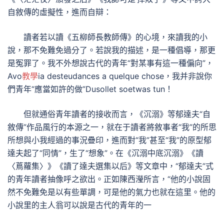
自敘傳的虛擬性，進而自辯：
讀者若以讀《五柳師長教師傳》的心境，來讀我的小
說，那不免難免過分了。若說我的描述，是一種倡導，那更
是冤罪了。我不外想說古代的青年“對某事有這一種偏向”，
Avo
教學
ia desteudances a quelque chose，我并非說你
們青年“應當如許的做”Dusollet soetwas tun！
但就通俗青年讀者的接收而言，《沉溺》等郁達夫“自
敘傳”作品風行的本源之一，就在于讀者將敘事者“我”的所思
所想與小我經過的事況疊印，進而對“我”甚至“我”的原型郁
達夫起了“同情”，生了“想象”。在《沉溺中底沉溺》《讀
〈蔦蘿集〉》《讀了達夫選集以后》等文章中，“郁達夫”式
的青年讀者抽像呼之欲出。正如陳西瀅所言，“他的小說固
然不免難免是以有些單調，可是他的氣力也就在這里。他的
小說里的主人翁可以說是古代的青年的一