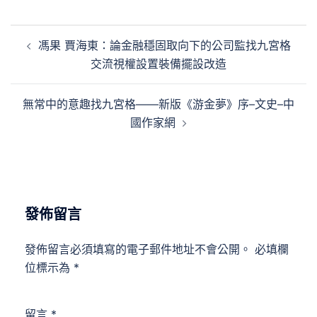
文
馮果 賈海東：論金融穩固取向下的公司監找九宮格
章
交流視權設置裝備擺設改造
導
覽
無常中的意趣找九宮格——新版《游金夢》序–文史–中
國作家網
發佈留言
發佈留言必須填寫的電子郵件地址不會公開。
必填欄
位標示為
*
留言
*