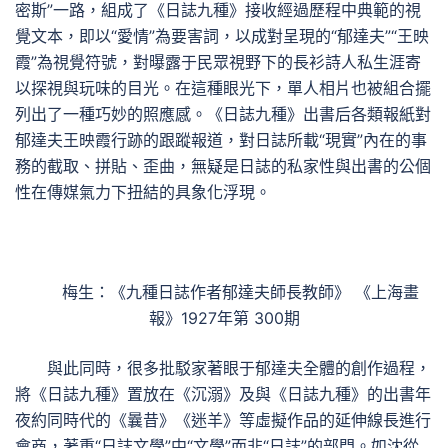
密斯”一路，組成了《日誌九種》接收經過歷程中典範的視
覺文本，即以“愛情”為要害詞，以成對呈現的“郁達夫”“王映
霞”為視覺符號，對曝露于民眾視野下的長衫詩人私生涯寄
以探視與玩味的目光。在這種眼光下，單人相片也被組合擺
列出了一種巧妙的照應感。《日誌九種》出書后各類報紙對
郁達夫王映霞行跡的跟蹤報道，對日誌所載“現實”內在的事
務的截取、拼貼、歪曲，無疑是日誌的私家性與出書的公個
性在傳媒氣力下扭結的具象化浮現。
梅生：《九種日誌作者郁達夫師長教師》 《上海畫
報》1927年第 300期
與此同時，很多批駁家著眼于郁達夫全體的創作過程，
將《日誌九種》置放在《沉溺》及與《日誌九種》的出書年
夜約同時代的《曩昔》《迷羊》等虛擬作品的延伸線長進行
會商，著重“日誌文學”中“文學”而非“日誌”的部門。如沈從