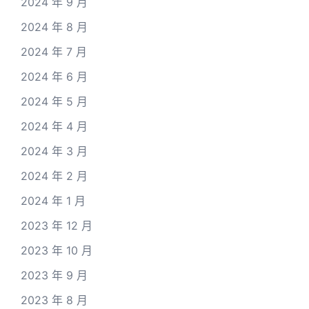
2024 年 9 月
2024 年 8 月
2024 年 7 月
2024 年 6 月
2024 年 5 月
2024 年 4 月
2024 年 3 月
2024 年 2 月
2024 年 1 月
2023 年 12 月
2023 年 10 月
2023 年 9 月
2023 年 8 月