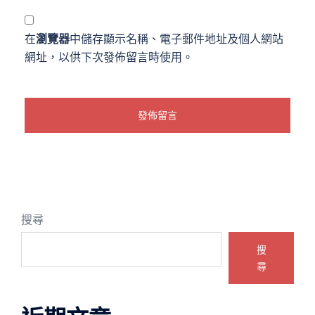
在
瀏覽器
中儲存顯示名稱、電子郵件地址及個人網站
網址，以供下次發佈留言時使用。
搜尋
搜
尋