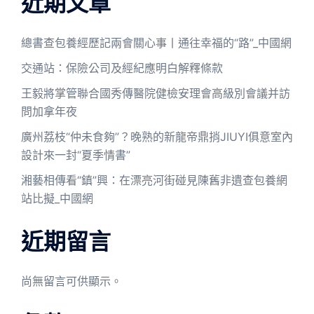
近期文章
總書查包養經歷記兩會關心事丨通往幸福的“路”_中國網
交通站：保險公司及經紀應明白解釋條款
王毅將掌管聯合國秀傳醫院健檢安理會高級別會議并訪
問加拿年夜
廣州荔枝“仲未食夠”？晚熟的新龍帝鼎捎JIUYI俱意室內
設計來一封“夏季情書”
湘藝相傳看“鎮”興：在漂亮河街碰見陳舊非遺查包養網
站比擬_中國網
近期留言
尚無留言可供顯示。