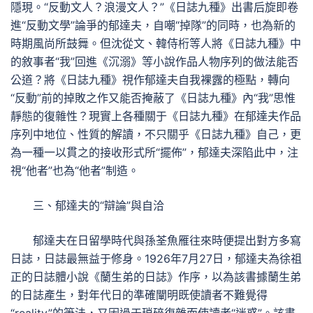
隱現。“反動文人？浪漫文人？”《日誌九種》出書后旋即卷
進“反動文學”論爭的郁達夫，自嘲“掉隊”的同時，也為新的
時期風尚所鼓舞。但沈從文、韓侍桁等人將《日誌九種》中
的敘事者“我”回進《沉溺》等小說作品人物序列的做法能否
公道？將《日誌九種》視作郁達夫自我裸露的極點，轉向
“反動”前的掉敗之作又能否掩蔽了《日誌九種》內“我”思惟
靜態的復雜性？現實上各種關于《日誌九種》在郁達夫作品
序列中地位、性質的解讀，不只關乎《日誌九種》自己，更
為一種一以貫之的接收形式所“擺佈”，郁達夫深陷此中，注
視“他者”也為“他者”制造。
三、郁達夫的“辯論”與自洽
郁達夫在日留學時代與孫荃魚雁往來時便提出對方多寫
日誌，日誌最無益于修身。1926年7月27日，郁達夫為徐祖
正的日誌體小說《蘭生弟的日誌》作序，以為該書據蘭生弟
的日誌產生，對年代日的準確闡明既使讀者不難覺得