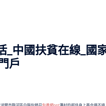
活_中國扶貧在線_國
門戶
彥淖爾市臨河區白腦包鎮召
包養網ppt
灘村的郝佳身上再合適不過