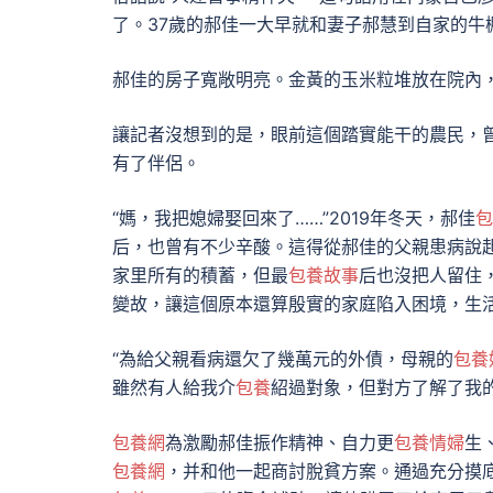
了。37歲的郝佳一大早就和妻子郝慧到自家的牛
郝佳的房子寬敞明亮。金黃的玉米粒堆放在院內
讓記者沒想到的是，眼前這個踏實能干的農民，曾
有了伴侶。
“媽，我把媳婦娶回來了……”2019年冬天，郝佳
包
后，也曾有不少辛酸。這得從郝佳的父親患病說起
家里所有的積蓄，但最
包養故事
后也沒把人留住
變故，讓這個原本還算殷實的家庭陷入困境，生
“為給父親看病還欠了幾萬元的外債，母親的
包養
雖然有人給我介
包養
紹過對象，但對方了解了我
包養網
為激勵郝佳振作精神、自力更
包養情婦
生
包養網
，并和他一起商討脫貧方案。通過充分摸