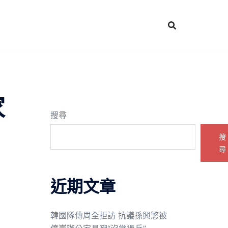
家
搜尋
搜
尋
近期文章
韓國隊傳周全拒訪 抗議孫興慜被