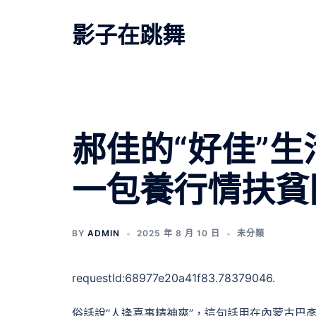
跳
至
影子在跳舞
主
要
內
容
郝佳的“好佳”生
一包養行情扶貧
BY
ADMIN
2025 年 8 月 10 日
未分類
requestId:68977e20a41f83.78379046.
俗話說“人逢喜事精神爽”，這句話用在內蒙古巴