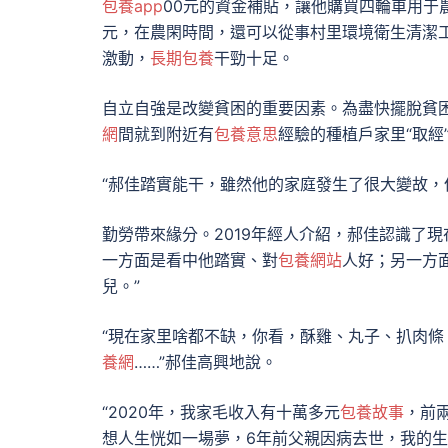
包養app
00元的資金補貼，讓他購買四輪車用于
元，在農閑時間，還可以從事村里環境衛生清潔工
激動，
長期包養
干勁十足。
自立自強是改變貧困的重要因素。為盡快擺脫貧困
網
間就到附近有
包養意思
經驗的種植戶家里“取
“郝佳踏實能干，雖然他的家庭發生了很大變故，
勤勞帶來緣分。2019年經人介紹，郝佳認識了
一方面是看中他踏實、對
包養網站
人好；另一方
兒。”
“現在家里啥都不缺，你看，酥雞、丸子、扒肉
養網
……”郝佳高興地說。
“2020年，我家毛收入有十萬多元
包養故事
，前
想人生恍如一場夢，6年前父親因病去世，我的