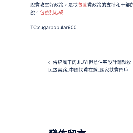
脫貧攻堅好政策，是扶
包養
貧政策的支持和干部
說。
包養甜心網
TC:sugarpopular900
文
傳統風干肉JIUYI俱意住宅設計鋪就牧
章
民致富路_中國扶貧在線_國家扶貧門戶
導
覽