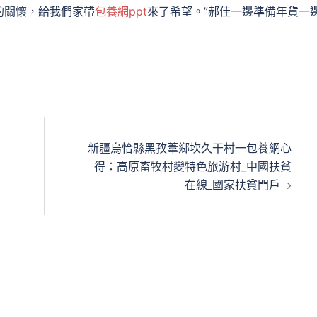
的關懷，給我們家帶
包養網ppt
來了希望。”郝佳一邊準備年貨一
新疆烏恰縣黑孜葦鄉坎久干村一包養網心
得：高原畜牧村變特色旅游村_中國扶貧
在線_國家扶貧門戶