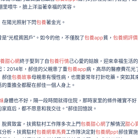
棚里喂牛，臉上洋溢著幸福的笑容。
，在陽光照射下閃
包養
著金光。
是“光棍貧困戶”。如今的他，不僅脫了
包養app
貧，
包養網評價
養甜心網
終于娶到了自
包養行情
己心愛的姑娘，迎來幸福生活的
：2014年，郝佳的父親患了重
包養app
病，高昂的醫療費花光
，郝佳
包養故事
母親患有慢性病，也需要常年打針吃藥。突如其
活的重擔全都壓在郝佳一個人身上。
妹
身體也不好，隔一段時間就得住院，那時家里的條件確實不好
的家庭后，都不愿意和我交往。”郝佳回憶說。
、脫貧致富，扶貧駐村工作隊多次上門
包養甜心網
了解情況
甜心
底分析，扶貧駐村
包養網車馬費
工作隊決定對
包養網ppt
郝佳實施