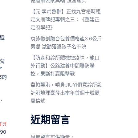
億嵐辦公家具嘲“沒當過兵”
【元·孛朮魯翀】正找九宮格時租
定文廟碑記專輯之三：《重建正
定府學記》
還
袁詠儀剖腹台包養價格產3.6公斤
男嬰 激動落淚孩子名不決
【防森和診所體檢控疫情，龍口
背
外行動】公路建養中間聯防聯
了
控，果斷打贏阻擊戰
來的
韋帕襲港，噴鼻JIUYI俱意診所設
計港地理臺發出本年首個十號颶
，
風信號
近期留言
寶貝
90
尚無留言可供顯示。