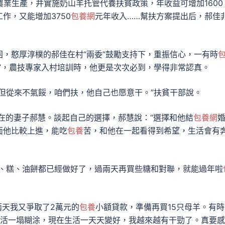
農業生產，并實施奶山羊托管代養扶貧政策，年收益可增加1600
作，又能增加3750
包養網
元年收入……幫扶方案提出后，郝佳
，憨厚淳樸的郝佳在村“兩委”鼓勵支持下，重振信心，一有時
經”，農技專家入村培訓時，他更是次次必到，學得非常認真。
但從來不氣餒，咱們扶，他自己也愿意干。”扶貧干部說。
現在的妻子郝慧。談起自己的選擇，郝慧說：“選擇和他結
包養網
面他比較上進，能吃
包養
苦，和他在一起看得到希望，生活會有
條、糕、油餅都已經做好了，過兩天再買些糖和對聯，就能過年啦
兩天我又爭取了2萬元的
包養
小額貸款，準備再買15只母羊。有時
生活一塌糊涂，現在生活一天天變好，我越來越有干勁了。真要