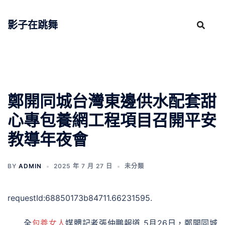
跳
至
影子在跳舞
主
要
內
容
鄭開同城台灣東邊供水配套甜
心專包養網工程項目召開平安
教導年夜會
BY
ADMIN
2025 年 7 月 27 日
未分類
requestId:68850173b84711.66231595.
全
包養女人
媒體記者張仲鵬報道 5月26日，鄭開同城