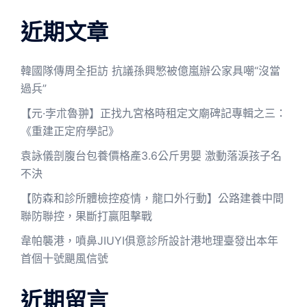
近期文章
韓國隊傳周全拒訪 抗議孫興慜被億嵐辦公家具嘲“沒當
過兵”
【元·孛朮魯翀】正找九宮格時租定文廟碑記專輯之三：
《重建正定府學記》
袁詠儀剖腹台包養價格產3.6公斤男嬰 激動落淚孩子名
不決
【防森和診所體檢控疫情，龍口外行動】公路建養中間
聯防聯控，果斷打贏阻擊戰
韋帕襲港，噴鼻JIUYI俱意診所設計港地理臺發出本年
首個十號颶風信號
近期留言