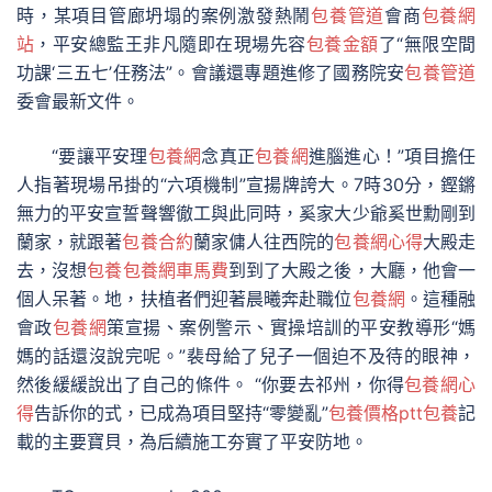
時，某項目管廊坍塌的案例激發熱鬧
包養管道
會商
包養網
站
，平安總監王非凡隨即在現場先容
包養金額
了“無限空間
功課‘三五七’任務法”。會議還專題進修了國務院安
包養管道
委會最新文件。
“要讓平安理
包養網
念真正
包養網
進腦進心！”項目擔任
人指著現場吊掛的“六項機制”宣揚牌誇大。7時30分，鏗鏘
無力的平安宣誓聲響徹工與此同時，奚家大少爺奚世勳剛到
蘭家，就跟著
包養合約
蘭家傭人往西院的
包養網心得
大殿走
去，沒想
包養
包養網車馬費
到到了大殿之後，大廳，他會一
個人呆著。地，扶植者們迎著晨曦奔赴職位
包養網
。這種融
會政
包養網
策宣揚、案例警示、實操培訓的平安教導形“媽
媽的話還沒說完呢。”裴母給了兒子一個迫不及待的眼神，
然後緩緩說出了自己的條件。 “你要去祁州，你得
包養網心
得
告訴你的式，已成為項目堅持“零變亂”
包養價格ptt
包養
記
載的主要寶貝，為后續施工夯實了平安防地。