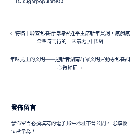
TC:sugarpopular900
文
特稿｜聆查包養行情聽習近平主席新年賀詞，感觸感
章
染與時同行的中國氣力_中國網
導
覽
年味兒里的文明——迎新春湖南群眾文明運動專包養網
心得掃描
發佈留言
發佈留言必須填寫的電子郵件地址不會公開。
必填欄
位標示為
*