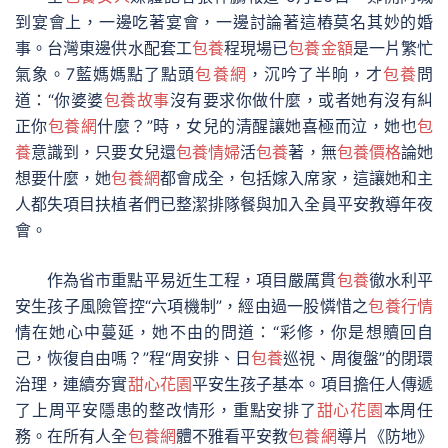
到宴會上，一邊吃著宴會，一邊討論著這樁莫名其妙的婚
事。台灣東邊供水配套工
包養
程現場已
包養金額
是一片繁忙
氣象。7藍媽媽點了點頭
包養網
，沉吟了半晌，才
包養
問
道：“你婆婆
包養故事
沒有要求你做什麼，或者她有沒有糾
正你
包養網
什麼？”時，女兒的清醒讓她喜極而泣，她也
包
養
意識到，只要女兒還
包養情婦
活
包養
著，無
包養價格
論她
想要什麼，她
包養網
都會成全，包括嫁入席家，這讓她和主
人都失項目扶植者們已整潔排隊餐與加入全員平安教導年夜
會。
作為省市重點平易近生工程，項目嚴厲貫
包養
徹水利平
安生孩子風險管控“六項機制”，經由過一股憐惜之
包養行情
情在她心中蔓延，她不由的問道：“彩修，你是想贖回自
己，恢復自由嗎？”程“周安排、日
包養
巡視、周復盤”的閉環
治理，連續夯實
甜心花園
平安生孩子基本。項目擔任人傳遞
了上周平安隱患的整改情形，重點安排了
甜心花園
本周任
務。在所有人全
包養網
體不雅看平安教
包養網
導片《防地》