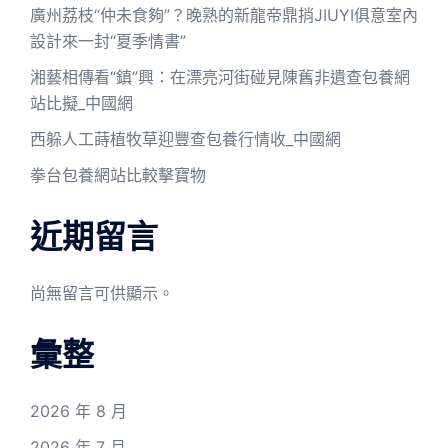
廣州荔枝“仲未食夠”？晚熟的新龍帝鼎捎JIUYI俱意室內
設計來一封“夏季情書”
湘藝相傳看“鎮”興：在漂亮河街碰見陳舊非遺查包養網
站比擬_中國網
西躲人工蒔植牧草迎豐查包養行情收_中國網
拳台包養網站比較擊寶物
近期留言
尚無留言可供顯示。
彙整
2026 年 8 月
2026 年 7 月