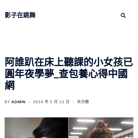
跳
至
影子在跳舞
主
要
內
容
阿誰趴在床上聽課的小女孩已
圓年夜學夢_查包養心得中國
網
BY
ADMIN
2024 年 5 月 23 日
未分類