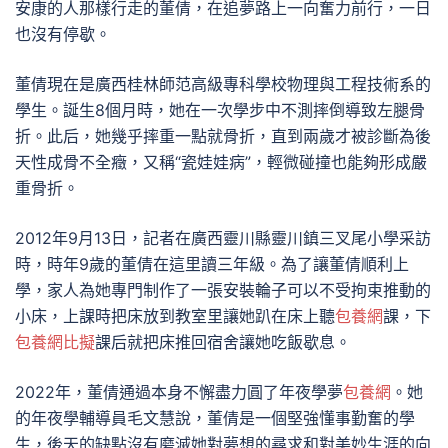
安康的人那樣行走的董倩，在追夢路上一向奮力前行，一日
也沒有停歇。
董倩現在是廣西桂林師范高級專科學校物理與工程技術系的
學生。誕生8個月時，她在一次學步中不測摔倒導致左腿骨
折。此后，她幾乎摔重一點就骨折，直到兩歲才被診斷為後
天性成骨不全癥，又稱“瓷娃娃病”，輕微碰撞也能夠形成嚴
重骨折。
2012年9月13日，記者在廣西靈川縣靈川鎮三叉尾小學采訪
時，時年9歲的董倩在這里讀三年級。為了讓董倩順利上
學，家人為她專門制作了一張安裝輪子可以不受拘束推動的
小床，上課時把床放到教室里讓她趴在床上聽
包養網
課，下
包養網比擬
課后就把床推回宿舍讓她吃飯歇息。
2022年，董倩通過本身不懈盡力圓了年夜學夢
包養網
。她
的年夜學輔導員毛文慧說，董倩是一個堅強懂事勤奮的學
生，後天的缺點沒有磨滅她對夢想的尋求和對美妙生涯的向