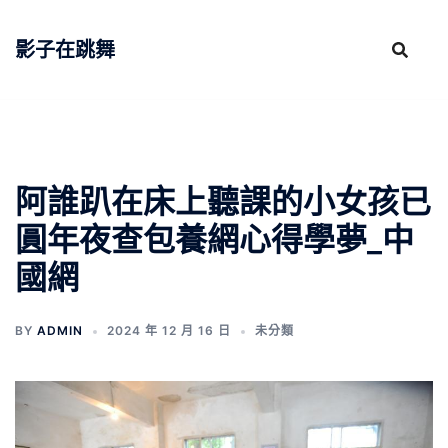
跳
至
影子在跳舞
主
要
內
容
阿誰趴在床上聽課的小女孩已
圓年夜查包養網心得學夢_中
國網
BY
ADMIN
2024 年 12 月 16 日
未分類