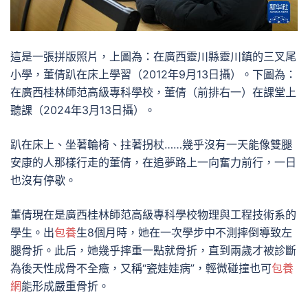
這是一張拼版照片，上圖為：在廣西靈川縣靈川鎮的三叉尾
小學，董倩趴在床上學習（2012年9月13日攝）。下圖為：
在廣西桂林師范高級專科學校，董倩（前排右一）在課堂上
聽課（2024年3月13日攝）。
趴在床上、坐著輪椅、拄著拐杖……幾乎沒有一天能像雙腿
安康的人那樣行走的董倩，在追夢路上一向奮力前行，一日
也沒有停歇。
董倩現在是廣西桂林師范高級專科學校物理與工程技術系的
學生。出
包養
生8個月時，她在一次學步中不測摔倒導致左
腿骨折。此后，她幾乎摔重一點就骨折，直到兩歲才被診斷
為後天性成骨不全癥，又稱“瓷娃娃病”，輕微碰撞也可
包養
網
能形成嚴重骨折。