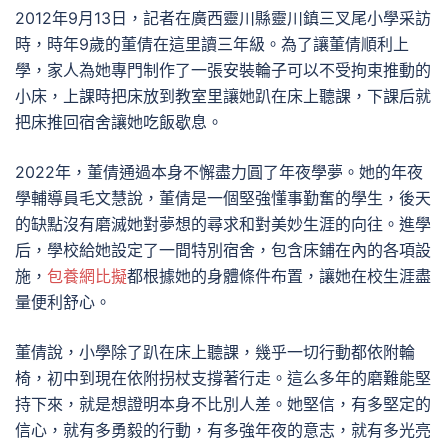
2012年9月13日，記者在廣西靈川縣靈川鎮三叉尾小學采訪
時，時年9歲的董倩在這里讀三年級。為了讓董倩順利上
學，家人為她專門制作了一張安裝輪子可以不受拘束推動的
小床，上課時把床放到教室里讓她趴在床上聽課，下課后就
把床推回宿舍讓她吃飯歇息。
2022年，董倩通過本身不懈盡力圓了年夜學夢。她的年夜
學輔導員毛文慧說，董倩是一個堅強懂事勤奮的學生，後天
的缺點沒有磨滅她對夢想的尋求和對美妙生涯的向往。進學
后，學校給她設定了一間特別宿舍，包含床鋪在內的各項設
施，
包養網比擬
都根據她的身體條件布置，讓她在校生涯盡
量便利舒心。
董倩說，小學除了趴在床上聽課，幾乎一切行動都依附輪
椅，初中到現在依附拐杖支撐著行走。這么多年的磨難能堅
持下來，就是想證明本身不比別人差。她堅信，有多堅定的
信心，就有多勇毅的行動，有多強年夜的意志，就有多光亮