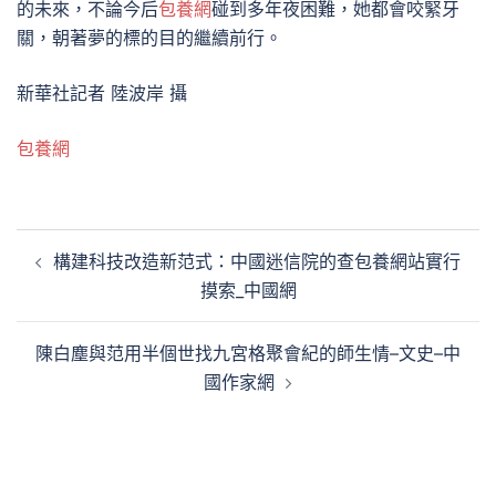
的未來，不論今后
包養網
碰到多年夜困難，她都會咬緊牙
關，朝著夢的標的目的繼續前行。
新華社記者 陸波岸 攝
包養網
文
構建科技改造新范式：中國迷信院的查包養網站實行
章
摸索_中國網
導
覽
陳白塵與范用半個世找九宮格聚會紀的師生情–文史–中
國作家網