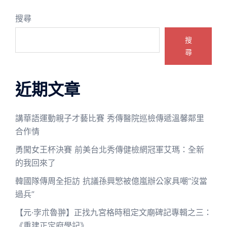
搜尋
搜
尋
近期文章
講華語運動親子才藝比賽 秀傳醫院巡檢傳遞溫馨鄰里
合作情
勇闖女王杯決賽 前美台北秀傳健檢網冠軍艾瑪：全新
的我回來了
韓國隊傳周全拒訪 抗議孫興慜被億嵐辦公家具嘲“沒當
過兵”
【元·孛朮魯翀】正找九宮格時租定文廟碑記專輯之三：
《重建正定府學記》