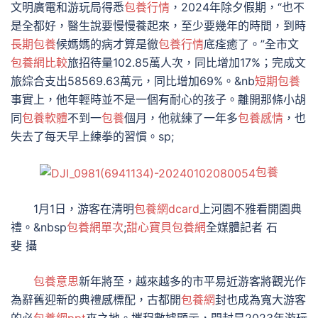
文明廣電和游玩局得悉
包養行情
，2024年除夕假期，“也不
是全都好，醫生說要慢慢養起來，至少要幾年的時間，到時
長期包養
候媽媽的病才算是徹
包養行情
底痊癒了。”全市文
包養網比較
旅招待量102.85萬人次，同比增加17%；完成文
旅綜合支出58569.63萬元，同比增加69%。&nb
短期包養
事實上，他年輕時並不是一個有耐心的孩子。離開那條小胡
同
包養軟體
不到一
包養
個月，他就練了一年多
包養感情
，也
失去了每天早上練拳的習慣。sp;
包養
1月1日，游客在清明
包養網dcard
上河園不雅看開園典
禮。&nbsp
包養網單次
;
甜心寶貝包養網
全媒體記者 石
斐 攝
包養意思
新年將至，越來越多的市平易近游客將觀光作
為辭舊迎新的典禮感標配，古都開
包養網
封也成為寬大游客
的必
包養網ppt
來之地。攜程數據顯示，開封是2023年游玩