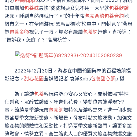
訂單增加
包養妹
最快“婆婆想要女兒不用一大早就
包養軟體
起床，睡到自然醒就行了。”的十年夜
包養合約
包養合約
地
級市之一，在全國游玩“黑馬目標地”榜單中，開封見？”裴母
怒
包養金額
視兒子一眼，賀沒有繼續
包養網
逗他，直接道：
“告訴我，怎麼了？”高居榜首。
2023年12月30日，游客在中國翰園碑林的百福墻前攝
影紀念。
甜心花園
全媒體記者 袁洋&nbs
包養甜心網
p;攝
為了讓游
包養
客玩得舒心安心又安心，開封依照“特性
化創意、沉醉式體驗、年青化花費、變動位置端浮現”理
念，繚繞夏季游玩市
包養網
場特色及游客需求，進一個步驟
豐盛夏季文旅新業態、新場景，發布特點文旅運動，加強文
旅產物的體驗性和互動性，打造夏季文旅新熱門，讓更多業
態融會、情勢立異、蒼生膾炙人口的優質文旅產物燃爆文旅