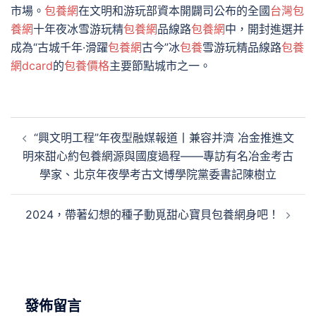
市場。
包養網
在文明和游玩部資本開闢司公布的全國
台灣包
養網
十年夜冰雪游玩精
包養網
品線路
包養網
中，開封進選并
成為“古城千年·滑躍
包養網
古今”冰
包養
雪游玩精品線路
包養
網dcard
的
包養價格
主要節點城市之一。
文
“興文明工程”年夜型融媒報道丨兼容并濟 冶金推進文
章
明來甜心約包養網源與國度過程——專訪有名冶金考古
導
學家、北京年夜學考古文博學院黨委書記陳樹立
覽
2024，帶著幻想的種子動覓甜心寶貝包養網身吧！
發佈留言