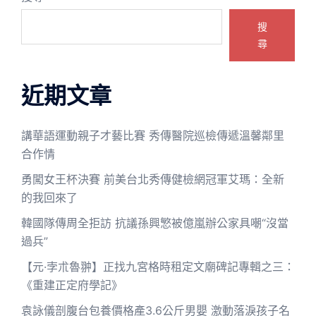
搜
尋
近期文章
講華語運動親子才藝比賽 秀傳醫院巡檢傳遞溫馨鄰里
合作情
勇闖女王杯決賽 前美台北秀傳健檢網冠軍艾瑪：全新
的我回來了
韓國隊傳周全拒訪 抗議孫興慜被億嵐辦公家具嘲“沒當
過兵”
【元·孛朮魯翀】正找九宮格時租定文廟碑記專輯之三：
《重建正定府學記》
袁詠儀剖腹台包養價格產3.6公斤男嬰 激動落淚孩子名