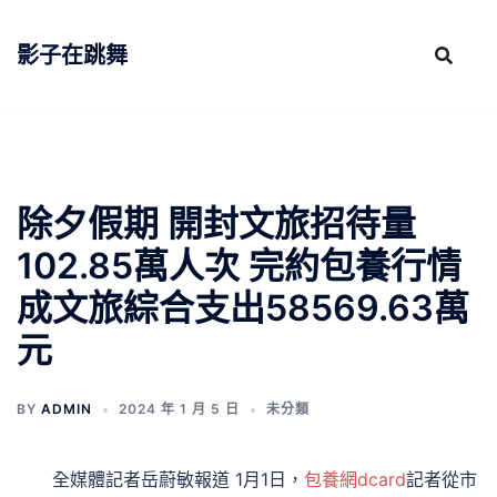
跳
至
影子在跳舞
主
要
內
容
除夕假期 開封文旅招待量
102.85萬人次 完約包養行情
成文旅綜合支出58569.63萬
元
BY
ADMIN
2024 年 1 月 5 日
未分類
全媒體記者岳蔚敏報道 1月1日，
包養網dcard
記者從市