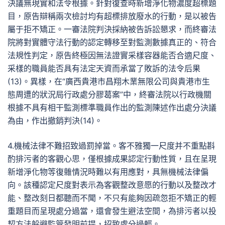
決議無現實和法令根據。針對復查時新增淨化物濃度超標題
目，原告辯稱兩次檢討均有超標排放廢水的行動，是以被告
屬于拒不矯正。一審法院判決採納被告訴訟懇求，而終審法
院將對實體守法行動的認定轉移至對監測數據真正的、符合
法規性判定，原告終極因無法證實采樣容器能否合適尺度、
采樣的職員能否具有法定天資而承當了敗訴的法令后果
(13)。異樣，在“廣西貴港市昌翔木業無限公司與貴港市生
態周遭的狀況局行政處分膠葛案”中，終審法院以行政機關
根據不具有相干監測標準職員作出的監測陳述作出處分決議
為由，作出撤銷判決(14)。
4.機械法律不難招致過罰掉當。客不雅獨一尺度并不重點斟
酌排污者的客觀心思，僅根據成果認定行動性質，且在呈現
新增淨化物等復雜情況時難以有用應對，具無機械法律偏
向。該種認定尺度對表示為客觀整改意愿的行動以及整改才
能、整改刻日都聽而不聞，不只有能夠因疏忽拒不矯正的輕
重題目而呈現處分過當，還會發生避法空間，為排污者以投
契方法躲避監管發明前提，招致處分過輕。