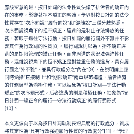
應該留意的是，按日計罰的法令性質決議了排污者的矯正內
在的事務，影響著拒不矯正的客體。學界對按日計罰的法令
性質存在“次序罰說”“履行罰說”和“混雜說”三種分歧熟悉。
次序罰說視角下的拒不矯正，違背的是制止守法排放的任
務，著眼于過往守法行動，按日計罰的履行罰外不雅并不影
響其作為行政罰的性質[8]。履行罰說則以為，拒不矯正違
背的是期限管理的矯正任務，而非周遭的狀況法強迫性任
務。混雜說視角下的拒不矯正是對雙重任務的違背，具有履
行罰之“外不雅”，兼具行政處分之“內在”[9]，在說明論上應
同時涵攝“直接制止”和“期限矯正”兩重規范構造，前者違背
的任務類型為消極任務，可以抽象為“按日計罰—守法行動
矯正”的次序罰形式，后者違背的則是積極任務，抽象為“按
日計罰—矯正令的履行—守法行動矯正”的履行罰形式
[10]。
本文更偏向于以為按日計罰軌制長短典範的行政處分，贊成
將其定性為“具有行政強迫履行性質的行政處分”[11]，“學理