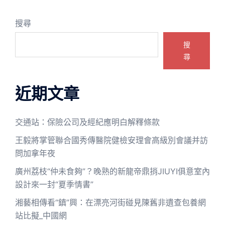
搜尋
搜
尋
近期文章
交通站：保險公司及經紀應明白解釋條款
王毅將掌管聯合國秀傳醫院健檢安理會高級別會議并訪
問加拿年夜
廣州荔枝“仲未食夠”？晚熟的新龍帝鼎捎JIUYI俱意室內
設計來一封“夏季情書”
湘藝相傳看“鎮”興：在漂亮河街碰見陳舊非遺查包養網
站比擬_中國網