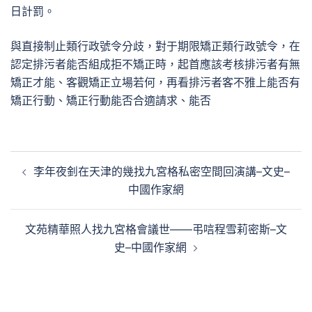
日計罰。
與直接制止類行政號令分歧，對于期限矯正類行政號令，在
認定排污者能否組成拒不矯正時，起首應該考核排污者有無
矯正才能、客觀矯正立場若何，再看排污者客不雅上能否有
矯正行動、矯正行動能否合適請求、能否
文
李年夜釗在天津的幾找九宮格私密空間回演講–文史–
章
中國作家網
導
覽
文苑精華照人找九宮格會議世——弔唁程雪莉密斯–文
史–中國作家網