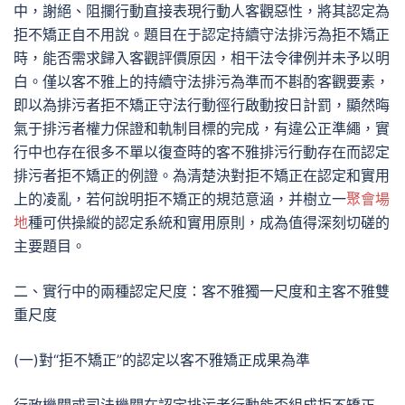
中，謝絕、阻攔行動直接表現行動人客觀惡性，將其認定為
拒不矯正自不用說。題目在于認定持續守法排污為拒不矯正
時，能否需求歸入客觀評價原因，相干法令律例并未予以明
白。僅以客不雅上的持續守法排污為準而不斟酌客觀要素，
即以為排污者拒不矯正守法行動徑行啟動按日計罰，顯然晦
氣于排污者權力保證和軌制目標的完成，有違公正準繩，實
行中也存在很多不單以復查時的客不雅排污行動存在而認定
排污者拒不矯正的例證。為清楚決對拒不矯正在認定和實用
上的凌亂，若何說明拒不矯正的規范意涵，并樹立一
聚會場
地
種可供操縱的認定系統和實用原則，成為值得深刻切磋的
主要題目。
二、實行中的兩種認定尺度：客不雅獨一尺度和主客不雅雙
重尺度
(一)對“拒不矯正”的認定以客不雅矯正成果為準