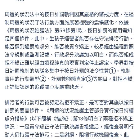
周遭的狀況法中的按日計罰軌制因其嚴格的懲戒力度，在遏
制周遭的狀況守法行動方面施展著極強的震懾感化。依據
《周遭的狀況維護法》第59條第1款，按日計罰的實用需知
足四個條件，此中，生孩子運營者能否存在守法排污行動、
能否遭到過罰款處分、能否被責令矯正，較易經由過程對照
法令規則或監測記載、行政處分決議加以明白，而能否組成
拒不矯正難以經由過程純真的現實判定停止認定。學界對按
日計罰軌制的切磋多集中于按日計罰的法令性質①、軌制
實用的行動類型②、計罰數額簡直定③等題目，對拒不矯
正詳細認定的追蹤關心度嚴重缺乏。
排污者的行動可否被認定為拒不矯正，是可否對其施以按日
計罰的要害條件。《周遭的狀況維護主管部分實行按日持續
處分措施》(以下簡稱《措施》)第13條明白了兩種拒不矯正
情況：一是責令矯正守法行動決議書投遞后，經復查發明行
動人仍持續守法排污；二是謝絕、阻攔行政機關復查。此