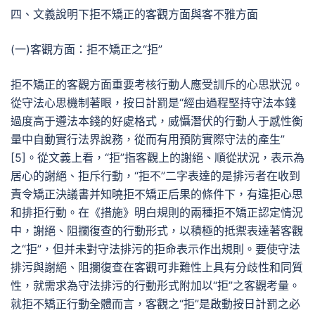
四、文義說明下拒不矯正的客觀方面與客不雅方面
(一)客觀方面：拒不矯正之“拒”
拒不矯正的客觀方面重要考核行動人應受訓斥的心思狀況。
從守法心思機制著眼，按日計罰是“經由過程堅持守法本錢
過度高于遵法本錢的好處格式，威懾潛伏的行動人于感性衡
量中自動實行法界說務，從而有用預防實際守法的產生”
[5]。從文義上看，“拒”指客觀上的謝絕、順從狀況，表示為
居心的謝絕、拒斥行動，“拒不”二字表達的是排污者在收到
責令矯正決議書并知曉拒不矯正后果的條件下，有違拒心思
和排拒行動。在《措施》明白規則的兩種拒不矯正認定情況
中，謝絕、阻攔復查的行動形式，以積極的抵禦表達著客觀
之“拒”，但并未對守法排污的拒命表示作出規則。要使守法
排污與謝絕、阻攔復查在客觀可非難性上具有分歧性和同質
性，就需求為守法排污的行動形式附加以“拒”之客觀考量。
就拒不矯正行動全體而言，客觀之“拒”是啟動按日計罰之必