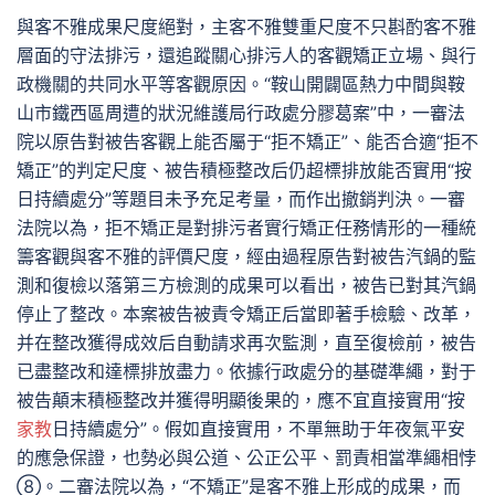
與客不雅成果尺度絕對，主客不雅雙重尺度不只斟酌客不雅
層面的守法排污，還追蹤關心排污人的客觀矯正立場、與行
政機關的共同水平等客觀原因。“鞍山開闢區熱力中間與鞍
山市鐵西區周遭的狀況維護局行政處分膠葛案”中，一審法
院以原告對被告客觀上能否屬于“拒不矯正”、能否合適“拒不
矯正”的判定尺度、被告積極整改后仍超標排放能否實用“按
日持續處分”等題目未予充足考量，而作出撤銷判決。一審
法院以為，拒不矯正是對排污者實行矯正任務情形的一種統
籌客觀與客不雅的評價尺度，經由過程原告對被告汽鍋的監
測和復檢以落第三方檢測的成果可以看出，被告已對其汽鍋
停止了整改。本案被告被責令矯正后當即著手檢驗、改革，
并在整改獲得成效后自動請求再次監測，直至復檢前，被告
已盡整改和達標排放盡力。依據行政處分的基礎準繩，對于
被告顛末積極整改并獲得明顯後果的，應不宜直接實用“按
家教
日持續處分”。假如直接實用，不單無助于年夜氣平安
的應急保證，也勢必與公道、公正公平、罰責相當準繩相悖
⑧。二審法院以為，“不矯正”是客不雅上形成的成果，而