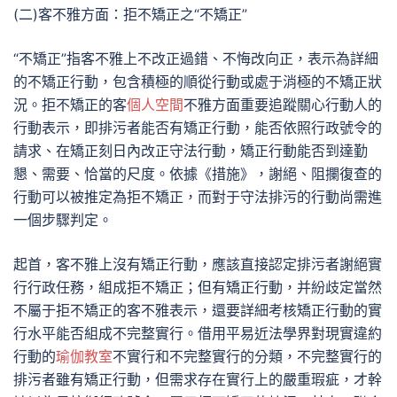
(二)客不雅方面：拒不矯正之“不矯正”
“不矯正”指客不雅上不改正過錯、不悔改向正，表示為詳細
的不矯正行動，包含積極的順從行動或處于消極的不矯正狀
況。拒不矯正的客
個人空間
不雅方面重要追蹤關心行動人的
行動表示，即排污者能否有矯正行動，能否依照行政號令的
請求、在矯正刻日內改正守法行動，矯正行動能否到達勤
懇、需要、恰當的尺度。依據《措施》，謝絕、阻攔復查的
行動可以被推定為拒不矯正，而對于守法排污的行動尚需進
一個步驟判定。
起首，客不雅上沒有矯正行動，應該直接認定排污者謝絕實
行行政任務，組成拒不矯正；但有矯正行動，并紛歧定當然
不屬于拒不矯正的客不雅表示，還要詳細考核矯正行動的實
行水平能否組成不完整實行。借用平易近法學界對現實違約
行動的
瑜伽教室
不實行和不完整實行的分類，不完整實行的
排污者雖有矯正行動，但需求存在實行上的嚴重瑕疵，才幹