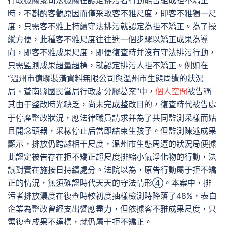
行政機關或司法機關在認定排污者行動能否組成拒不矯正
時，不斟酌客觀原因而僅采取客不雅尺度，即客不雅獨一尺
度，只需客不雅上持續守法排污就認定為拒不矯正。為了操
縱方便，此種客不雅尺度往往進一個步驟以矯正成果為導
向，即客不雅成果尺度，即便復查時并沒有守法排污行動，
只需監測成果超量超標，就認定排污人拒不矯正。例如在
“溫州市億聯裝潢資料無限公司與溫州市生態周遭的狀況
局、蒼南縣國民當局行政處分膠葛案”中，
個人空間
被告稱
其由于整改時光缺乏，尚未完成整改目的，復查時代被告處
于停產整改狀況，應法律職員請求并為了共同監測采樣而姑
且開念頭器，采樣停止后當即結束生孩子。但監測陳述成果
顯示，排放仍跨越相干尺度，溫州市生態周遭的狀況局便據
此認定被告存在拒不矯正超尺度排縮小氣淨化物的行動，決
議對實在施按日持續處分。法院以為，原告行動屬于拒不矯
正的情況，無須確認時代天天的守法情形④。本案中，排
污者排放濃度在復查時較初度抽樣檢測時降落了48%，表白
企業為整改曾經支出響應盡力，但依據客不雅成果尺度，只
需復查成果不達標，就仍屬于拒不矯正。