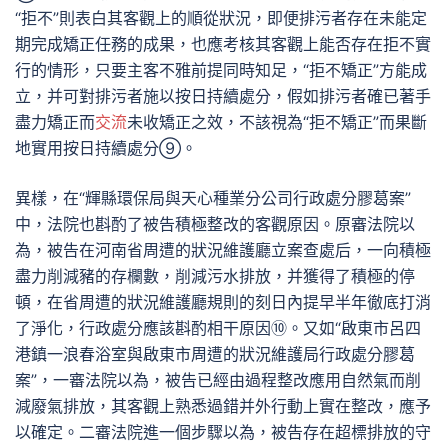
“拒不”則表白其客觀上的順從狀況，即便排污者存在未能定
期完成矯正任務的成果，也應考核其客觀上能否存在拒不實
行的情形，只要主客不雅前提同時知足，“拒不矯正”方能成
立，并可對排污者施以按日持續處分，假如排污者確已著手
盡力矯正而
交流
未收矯正之效，不該視為“拒不矯正”而果斷
地實用按日持續處分⑨。
異樣，在“輝縣環保局與天心種業分公司行政處分膠葛案”
中，法院也斟酌了被告積極整改的客觀原因。原審法院以
為，被告在河南省周遭的狀況維護廳立案查處后，一向積極
盡力削減豬的存欄數，削減污水排放，并獲得了積極的停
頓，在省周遭的狀況維護廳規則的刻日內提早半年徹底打消
了淨化，行政處分應該斟酌相干原因⑩。又如“啟東市呂四
港鎮一浪春浴室與啟東市周遭的狀況維護局行政處分膠葛
案”，一審法院以為，被告已經由過程整改應用自然氣而削
減廢氣排放，其客觀上熟悉過錯并外行動上實在整改，應予
以確定。二審法院進一個步驟以為，被告存在超標排放的守