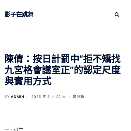
跳
至
影子在跳舞
主
要
內
容
陳倩：按日計罰中“拒不矯找
九宮格會議室正”的認定尺度
與實用方式
BY
ADMIN
2025 年 3 月 22 日
未分類
一、引言