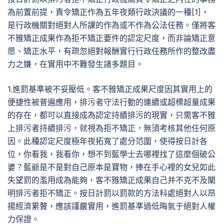
為前置前提，責令矯正作為五年夜類行政決議的一種[1]，
是行政機關對絕對人所課的作為或不作為公法任務。僅將客
不雅矯正成果作為拒不矯正要件的認定尺度，而非論矯正意
愿、矯正水平，有疏忽絕對報酬實行行政任務所作的整改盡
力之嫌，在實用中不難發生諸多題目。
1.進罰基準被不妥壓低。客不雅矯正成果尺度因其實用上的
便捷性被普遍應用，排污者守法行動的連續或超標超量成果
的存在，都可以直接成為認定持續排污的現實，只需客不雅
上排污者持續排污，就視為拒不矯正，無須考核其他任何原
因。此種認定尺度極年夜拓寬了處分范圍，使得按日計各
位，你看我，我看你，想不到藍學士去哪裡找了這麼個破公
婆？藍爺是不是對自己原本是寶物，捧在手心裡的女兒如此
失望罰的濫用成為能夠，客不雅矯正成果自己并不克不及闡
明排污者拒不矯正。按日計罰以罰款的方法科處絕對人以昂
揚經濟累贅，應該謹嚴實用，進罰基準過低晦氣于絕對人權
力保證。