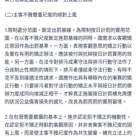
(二)主客不雅雙重尺度的絕對上風
1.限制處分范圍，斷定出罰基線。為限制按日計罰的實用范
圍，在以客不雅尺度斷定進罰基線的同時，還需求以客觀矯
正原因作為出罰基準。一方面，表現客觀意愿的矯正行動以
及實在有用的矯正辦法，應該被付與抗辯按日計罰實用的效
能。另一方面，在法令對排污成果守法與排污行動守法作了
分歧制止性規則的情形下，排污者僅結束守法行動，有時不
克不及到達適法性請求，還應作出具有積極內在的事務的矯
正行動。只要排污者對守法行動的矯正水平與按日計罰的懲
辦力度成同向增減正相干，才幹真正施展按日計罰補充周遭
的狀況公益傷害損失的感化，改良為罰而罰的實用窘境。
2.在包管需要震懾的基本上，進步認定拒不矯正的機動性。
在認定拒不矯正時斟酌客觀原因，并非舍棄客不雅尺度的固
有上風，而是使主客不雅尺度作為共生變量，補充立法上的