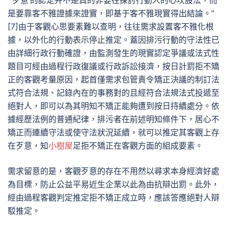
“‘歹意’的認定并不是真的非要往探討行動人的心坎設法，而
是要靠客不雅證據來證實，即基于客不雅現實得出結論。”
[7]由于客觀心思要素難以查明，往往需求設置客不雅化根
據，以外化的行動表示停止推定。蓋因排污行動的守法性已
由詳細行政行動確證，由監測發生的現實認定爭議或法式性
題目可經由過程行政復議或行政訴訟接濟，按日計罰拒不矯
正的客觀考量原因，起首僅需求包管責令矯正決議的制訂法
式符合法規、記錄內在的事務對的且經符合法規法式投遞至
絕對人，即可以為其明知不矯正能夠遭到按日持續處分。依
據經歷法例的普通紀律，排污者在前述明知條件下，居心不
矯正而連續守法或使守法狀況延續，就可以推定其客觀上存
在歹意，知
小樹屋
足拒不矯正在客觀方面的組成要素。
需求留意的是，客觀歹意的存在不用然以尋求本身經濟好處
為目標，防止公益平易近生企業以此為由抗辯出罰。此外，
經由過程客觀判定推定拒不矯正成立時，應該答應絕對人辯
駁推定。