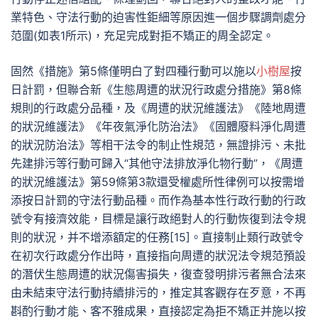
業特色、守法行動的迫害性鉅細等原因進一個步驟調劑處分
范圍(如表1所示)，充足完成對拒不矯正的周全認定。
固然《措施》第5條僅明白了對四種行動可以施以
小樹屋
按
日計罰，但聯合新《生態周遭的狀況行政處分措施》第8條
規則的行政處分品種，及《周遭的狀況維護法》《陸地周遭
的狀況維護法》《年夜氣淨化防治法》《固體廢料淨化周遭
的狀況防治法》等相干法令的制止性規范，無證排污、未批
先建排污等行動可歸入“其他守法排放淨化物行動”，《周遭
的狀況維護法》第59條第3款還受權處所性律例可以按需增
添按日計罰的守法行動品種。而作為基本性行政行動的行政
號令有接濟效能，目標是讓行政絕對人的行動恢復到法令規
則的狀況，并不增添額定的任務[15]。直接制止類行政號令
在初次行政處分作出時，直接指向周遭的狀況法令規范預設
的潛伏生態周遭的狀況傷害損失，復查發明排污者無合法來
由未結束守法行動持續排污的，推定其客觀存在歹意，不再
斟酌行動才能、客不雅成果，直接認定為拒不矯正并施以按