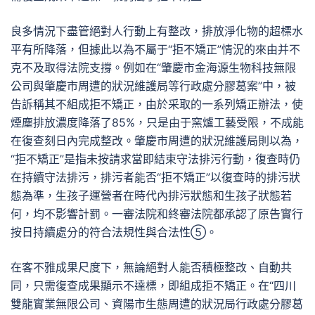
良多情況下盡管絕對人行動上有整改，排放淨化物的超標水
平有所降落，但據此以為不屬于“拒不矯正”情況的來由并不
克不及取得法院支撐。例如在“肇慶市金海源生物科技無限
公司與肇慶市周遭的狀況維護局等行政處分膠葛案”中，被
告訴稱其不組成拒不矯正，由於采取的一系列矯正辦法，使
煙塵排放濃度降落了85%，只是由于窯爐工藝受限，不成能
在復查刻日內完成整改。肇慶市周遭的狀況維護局則以為，
“拒不矯正”是指未按請求當即結束守法排污行動，復查時仍
在持續守法排污，排污者能否“拒不矯正”以復查時的排污狀
態為準，生孩子運營者在時代內排污狀態和生孩子狀態若
何，均不影響計罰。一審法院和終審法院都承認了原告實行
按日持續處分的符合法規性與合法性⑤。
在客不雅成果尺度下，無論絕對人能否積極整改、自動共
同，只需復查成果顯示不達標，即組成拒不矯正。在“四川
雙龍實業無限公司、資陽市生態周遭的狀況局行政處分膠葛