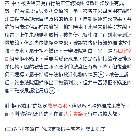
案”中，被告稱其為實行矯正任務積極整改且整改很有成
效，排污濃度值只要初查值的一半。被告在公司有用在線監
測監控成果顯示目標及格的情形下，自動陳述整改成果，并
約請原市環保局前來檢討，檢討時由于水量未到達排放線，
原告于上午未能勝利取樣，被告便抓緊生孩子直到水量到達
排放線，但原告依據復查成果，確認被告仍持續超標排放生
孩子廢水，屬于拒不矯正。一審法院明白指出：能否
私密空
間
組成拒不矯正，重要看矯正成果，便是否仍持續守法排放
淨化物，固然被告生孩子廢水的濃度值有所下降，但復查時
仍不達標，屬于持續守法排放淨化物的情況⑥。被告上訴
后，終審法院固然作出了撤銷判決，但并未否認拒不矯正的
客不雅成果認定尺度⑦。
對“拒不矯正”的認定
教學場地
，僅以客不雅超標成果為準，
而不斟酌客觀原因的，在實
共享會議室
行中占據大都。
(二)對“拒不矯正”的認定采取主客不雅雙重尺度