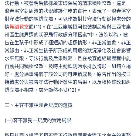
法行動，被發明后依據啟東環保局的請求積極整改，這是一
浪春浴室對周遭的狀況維護任務的實行，表現了一浪春浴室
對守法行動的糾錯立場，可以作為對其守法行動從輕處分的
情
舞蹈教室
節(11)。在“三亞崖城恒河包裝制品廠與三亞市崖
州區生態周遭的狀況局行政處分膠葛案”中，法院以為，被
告在生孩子中形成了極短期的超標情形，非正常氣象、非正
常緣由、非正常生孩子所形成的周遭的狀況淨化及社會影響
水平無限，守法行動及后果較輕，且在被查處經過歷程中能
自動共同積極整改，及時主動監測污水排放情形，糾錯立場
好，處分過重晦氣于該公司的可連續成長。原告作出的按日
持續處分與被告守法行動所發生的后果，以及積極整改和糾
錯立場不相當，處分顯然不妥(12)。
三、主客不雅相聯合尺度的選擇
(一)客不雅獨一尺度的實用局限
按日計罰以排污者拒不矯正行政機關責令矯正之內在的事務