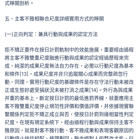
式睜開剖析。
五、主客不雅相聯合尺度詳細實用方式的睜開
(一)正向判定：兼具行動與成果的認定方法
拒不矯正要件在按日計罰軌制中的效能施展，重要經由過程
將主客不雅雙重尺度融進行動與成果的認定經過歷程來完
成，純潔的成果尺度無法自力存在，必需以行動尺度為基本
和條件[13]，成果尺度并非只追蹤關心成果而完整疏忽行
動，同理，實用行動尺度的基礎條件是存在守法行動未被改
正或生態好處受損狀況未被打消之成果[14]。外行為與成果
并重的基本上，斷定按日計罰的最低進罰界線，就要應用主
客不雅雙重尺度停止規范性評價和價值評價，并依據現實聯
繫關係判定拒不矯正成立與否，使按日計罰到達相當性判定
尺度。在現有規定系統下，經由過程行動與成果保持主客不
雅原因，就是對客不雅行動、客不雅成果和表現客觀原因的
行動停止迷信組配、條理劃回，聯合絕對人的整改才能、行