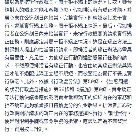
被以為是抗衡行政號令，屬于拒不矯正的情況。其次，聯合
絕對人的矯正才能和客觀心思，假如排污者有矯正才能，并
居心未在公道刻日內恰當、完整實行，則應認定其怠于實
行、遲延實行矯正任務，屬于拒不矯正情況。最后，假如排
污者在公道刻日內未恰當實行、未按行政機關的請求實行矯
正任務，則應認定其屬于拒不矯正情況。這是在矯正方法上
對絕對人提出的恰當實行請求，即排污者的矯正辦法必需具
有需要性、充足性，力使矯正行動到達勤懇實行任務的請
求，不然即便排污者有矯正行動，也會由於其矯正辦法與矯
正才能不婚配或矯正立場不規矩，而被鑒定為實行不妥或實
行缺乏。此外，依據《行政處分法》第59條、《生態周遭
的狀況行政處分措施》第56條和《措施》第9條，責令矯正
守法行動決議書應該載明責令當即矯正的詳細內在的事務和
拒不矯正能夠承當按日持續處分的法令后果。排污者居心對
行政機關所請求的矯正內在的事務選擇性實行、部門實行，
便是對限制手腕或禁令手腕的抵禦，應該認定為不完整實
行，實用按日計罰。