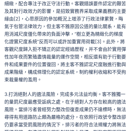
細緻，配合專注于改正守法行動。客觀錯誤要件認定的艱苦
及其對行政效力的影響，是招致實務界采取成果義務的主要
緣由[2]，心思原因的參加概況上增添了行政法律累贅，晦
氣于包管法律效力，但主客不雅原因公道的量比關系，能有
用消減尺度僵化帶來的負面沖擊，“樹立更為精緻化的梯度
化證實尺度系統”反而可以或許加重實用荷載[3]。此外，將
客觀尺度歸入拒不矯正的認定經過歷程，并不會由於實用彈
性加年夜而繁殖盡情裁量的運作空間，相反還有助于行動要
件和成果要件的位置復回，將主客不雅認定尺度融進行動與
成果階級，構成條理化的認定系統，制約權利收縮和不受拘
束裁量權的濫用。
3.打消絕對人的適法風險，完成多元法益均衡。客不雅獨一
的量罰尺度最應受詬病之處，在于絕對人方存在較高的適法
風險。當排污者曾經努力整改但復查成果仍不達標時，無法
尋得有用道路防止頗為嚴格的處分，在依照行政號令整改卻
仍要承當受罰風險的情況下，排污者的符合法規權力將無法