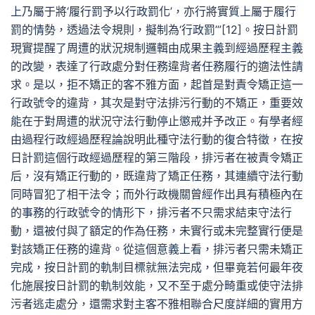
上乃屬于將‘履行罰予以行政罰化’，亦行將實質上屬于履行
罰的情勢，透過法令規則，擬制為‘行政罰’”[12]。按日計罰
現實提醒了周遭的狀況規制邏輯由成果主義到經過歷程主義
的改變，表達了行政處分對任務違背者任務履行的適法性請
求。是以，拒不矯正的客不雅方面，起首是對責令矯正這一
行政號令的違背，其次是對守法排污行動的不矯正，重要效
能在于對周遭的狀況守法行動停止懲戒并予改正。有學者經
由過程行政經過歷程論說明此種守法行動的復合特徵，在按
日計罰這個行政經過歷程的第三階段，排污者在被責令矯正
后，沒有矯正行動的，既違背了矯正任務，其連續守法行動
同時冒犯了相干法令；而外行政機關曾經作出具有積極內在
的事務的行政號令的情形下，排污者不只需求結束守法行
動，還被付與了額定的作為任務，未實行或未完整實行便是
對該矯正任務的違背。從這個意義上看，排污者只需未矯正
完成，按日計罰的軌制目標就無法完成，但畢竟若何最年夜
化施展按日計罰的軌制效能，又不至于處分畸重或使守法排
污者逃走處分，還需求對主客不雅相聯合尺度詳細的實用方