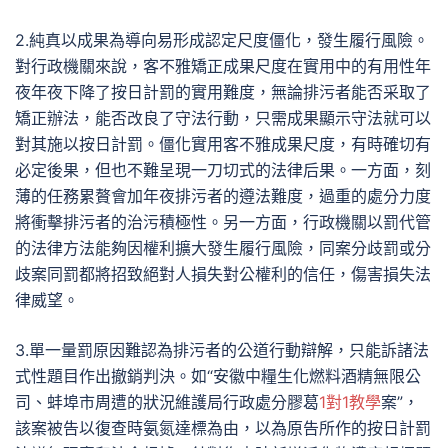
2.純真以成果為導向易形成認定尺度僵化，發生履行風險。
對行政機關來說，客不雅矯正成果尺度在實用中的有用性年
夜年夜下降了按日計罰的實用難度，無論排污者能否采取了
矯正辦法，能否改良了守法行動，只需成果顯示守法就可以
對其施以按日計罰。僵化實用客不雅成果尺度，有時確切有
必定後果，但也不難呈現一刀切式的法律后果。一方面，刻
薄的任務累贅會加年夜排污者的遵法難度，過重的處分力度
將衝擊排污者的治污積極性。另一方面，行政機關以罰代管
的法律方法能夠因權利擴大發生履行風險，同案分歧罰或分
歧案同罰都將招致絕對人損失對公權利的信任，傷害損失法
律威望。
3.單一量罰原因難認為排污者的公道行動辯解，只能訴諸法
式性題目作出撤銷判決。如“安徽中糧生化燃料酒精無限公
司、蚌埠市周遭的狀況維護局行政處分膠葛
1對1教學
案”，
該案被告以復查時氨氮達標為由，以為原告所作的按日計罰