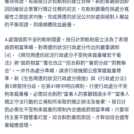
獲得保證，有違按日計罰軌制的建立目標。斟酌客觀原因即
回回催促企業實行矯正任務的初志，在軌制震懾性與處分寬
緩性之間追求均衡，完成周遭的狀況公共好處與絕對人權益
的平衡保證，到達總體效益最優。
4.處理過罰不妥的軌制隱憂。按日計罰軌制是立法為了表現
過罰相當準繩，對周遭的狀況行政處分作出的嚴重調劑
[4]，《規范周遭的狀況行政處分不受拘束裁量權若干看
法》將“過罰相當”“重在改正”“綜合斟酌”“量罰分歧”“罰教聯
合”，一并作為處分準繩，請求行政機關公道掌握裁量標
準。新《生態周遭的狀況行政處分措施》與《行政處分法》
第5條堅持分歧，在第41條中明白規則，行使行政處分不受
拘束裁量權，必需綜合斟酌“當事人的客觀錯誤水平”“當事人
矯正守法行動的立場和所采取的矯正辦法及後果”。按日計
罰必需在不受拘束裁量的限制內合適過罰相當準繩，只要保
持主客不雅雙重尺度，綜合斟酌量罰原因，才幹加倍合適等
量報應道理。