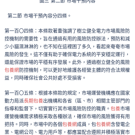
圖三 第二節 市場干預內容
第二節 市場干預內容分四條。
第一百〇四條：本條款著重強調了樹立健全電力市場風險防
控機制的需要性，旨在通過有用的風險防控辦法，預防和減
少小貓濕淋淋的，也不知在這裡困了多久，看起來奄奄市場
風險的發生。這不僅有助于確保電力系統的平安穩定運行，
還能保證市場的平穩有序發展。此外，通過樹立健全的風險
包養網
防控機制，可以更好地維護各經營主體的符合法規權
益，同時確保社會公共好處不受損害。
第一百〇五條：根據本條款的規定，市場運營機構應在國家
動力局派
長期包養
出機構和各省（區、市）相關主管部門的
指導和監督下，切實實行其市場風險防控的職責。
包養
市場
運營機構需求積極采取各種辦法，確保市場的風險獲得有用
把持。同時，市場中的各個
包養網
成員，包
包養網
含發電企
業、電網公司、電力用戶等，都應當配合遵照并積極落實市