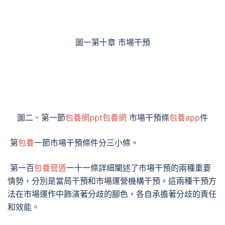
圖一第十章 市場干預
圖二、第一節
包養網ppt
包養網
市場干預條
包養app
件
第
包養
一節市場干預條件分三小條。
第一百
包養管道
一十一條詳細闡述了市場干預的兩種重要
情勢，分別是當局干預和市場運營機構干預。這兩種干預方
法在市場運作中飾演著分歧的腳色，各自承擔著分歧的責任
和效能。