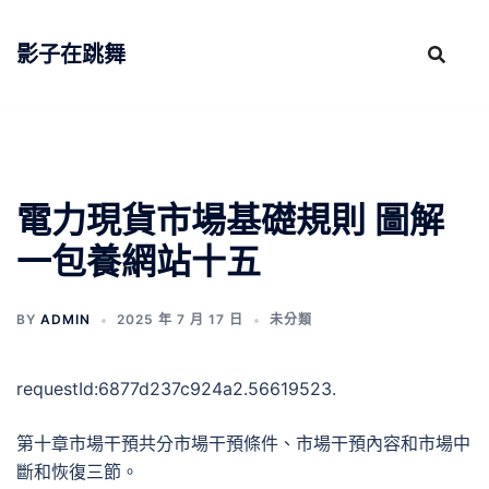
跳
至
影子在跳舞
主
要
內
容
電力現貨市場基礎規則 圖解
一包養網站十五
BY
ADMIN
2025 年 7 月 17 日
未分類
requestId:6877d237c924a2.56619523.
第十章市場干預共分市場干預條件、市場干預內容和市場中
斷和恢復三節。