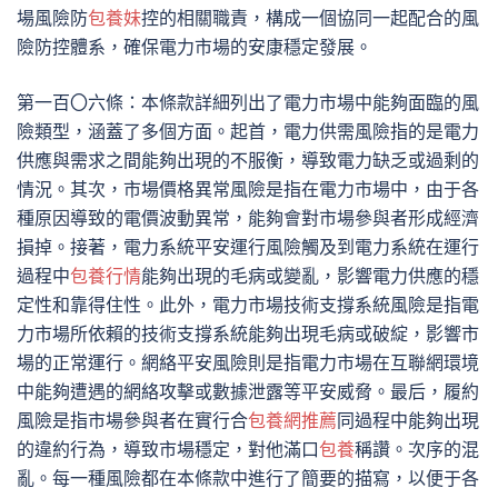
場風險防
包養妹
控的相關職責，構成一個協同一起配合的風
險防控體系，確保電力市場的安康穩定發展。
第一百〇六條：本條款詳細列出了電力市場中能夠面臨的風
險類型，涵蓋了多個方面。起首，電力供需風險指的是電力
供應與需求之間能夠出現的不服衡，導致電力缺乏或過剩的
情況。其次，市場價格異常風險是指在電力市場中，由于各
種原因導致的電價波動異常，能夠會對市場參與者形成經濟
損掉。接著，電力系統平安運行風險觸及到電力系統在運行
過程中
包養行情
能夠出現的毛病或變亂，影響電力供應的穩
定性和靠得住性。此外，電力市場技術支撐系統風險是指電
力市場所依賴的技術支撐系統能夠出現毛病或破綻，影響市
場的正常運行。網絡平安風險則是指電力市場在互聯網環境
中能夠遭遇的網絡攻擊或數據泄露等平安威脅。最后，履約
風險是指市場參與者在實行合
包養網推薦
同過程中能夠出現
的違約行為，導致市場穩定，對他滿口
包養
稱讚。次序的混
亂。每一種風險都在本條款中進行了簡要的描寫，以便于各