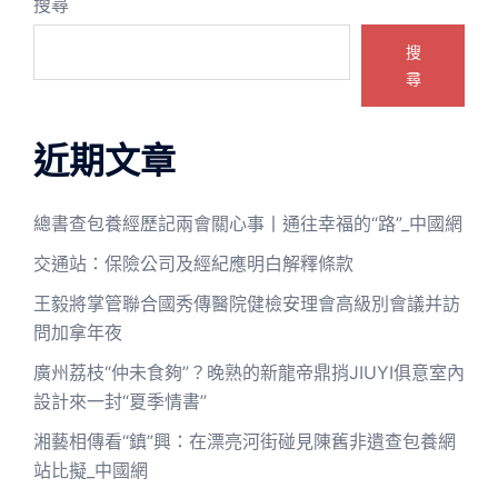
搜尋
搜
尋
近期文章
總書查包養經歷記兩會關心事丨通往幸福的“路”_中國網
交通站：保險公司及經紀應明白解釋條款
王毅將掌管聯合國秀傳醫院健檢安理會高級別會議并訪
問加拿年夜
廣州荔枝“仲未食夠”？晚熟的新龍帝鼎捎JIUYI俱意室內
設計來一封“夏季情書”
湘藝相傳看“鎮”興：在漂亮河街碰見陳舊非遺查包養網
站比擬_中國網