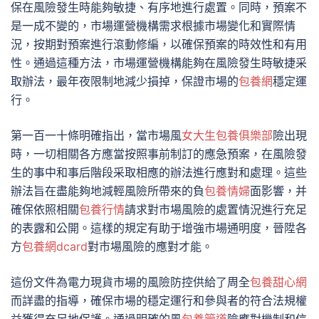
保在風險發生時能夠敏捷、有序地進行處置。同時，預案不
是一成不變的，市場運營機構需求根據市場變化和實際情
況，按期對預案進行滾動修編，以確保預案的時效性和有用
性。通過這種方法，市場運營機構能夠在風險發生時敏捷采
取辦法，最年夜限制地減少損掉，保證市場的
包養網
穩定運
行。
第一百一十條明確指出，當市場風
女大生包養俱樂部
險出現
時，一切相關各方應當按照事前制訂的應急預案，在風險發
生的事中和事后階段采取相應的辦法進行應對和處理。這些
辦法旨在盡能夠地減輕風險所帶來的負
包養情婦
面影響，并
確保依照相關
包養行情
請求對市場風險的處置情況進行充足
的表露和公開。這樣的規定有助于增強市場通明度，晉陞各
方
包養網dcard
對市場風險的應對才能。
這份文件為電力現貨市場的風險防控供給了周全
包養甜心網
而詳盡的指導，確保市場的穩定運行和參與者的符合法規權