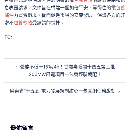
益獲得充足地保護。通過明確的風
包養管道
險應對機制和信
息表露請求，文件旨在構建一個加倍平安、靠得住的電
包養
條件
力買賣環境，從而促進市場的安康發展，保證各方的好
處不
包養軟體
受無謂的損掉。
TC:
文
儲能不低于15%/4h！甘肅嘉峪關十四五第三批
章
200MW風電項目一包養經驗競配！
導
覽
廣東省“十五五”電力發展規劃甜心一包養網任務啟動
發佈留言