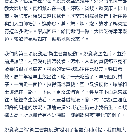
會更多，也是一種揮霍。脫貧攻堅這幾年，外來的幫扶干部
教大師炒菜，肉和菜炒在一塊，好吃，省錢，還安康。佛山
市、綿陽市那時對口幫扶我們，就常常組織彝族青丁壯往餐
與加入廚師培訓，進修炒、蒸、焗、燜、燉，這才了解菜還
有這么多做法。學成回來，給同鄉們一做，大師吃得津津樂
道。餐飲習氣就如許一點點地悔改來了。
我們的第三項反動是“衛生習氣反動”。脫貧攻堅之前，由於
前提無限，村里沒有排污裝備，污水、人畜的糞便都不克不
及獲得很好地處置，村落的衛生狀態往往比擬差。牲口敞
放，馬牛羊豬早上放出往，吃了一天吃飽了，早晨回到村
寨，一面走一面拉，拉得滿地糞便。空中又沒硬化，屎尿和
土壤混在一路，一下雨，更沒法清算了，牲畜在下面踩來踩
往，途徑衛生沒法看，人最基礎無法下腳。村平易近生涯在
如許的周遭的狀況，無論是搞公共衛生仍是小我衛生，本錢
都太高，所以曩昔有不少機關干部到鄉村被“異化”的例子。
脫貧攻堅為“衛生習氣反動”發明了各類有利前提。我們加大