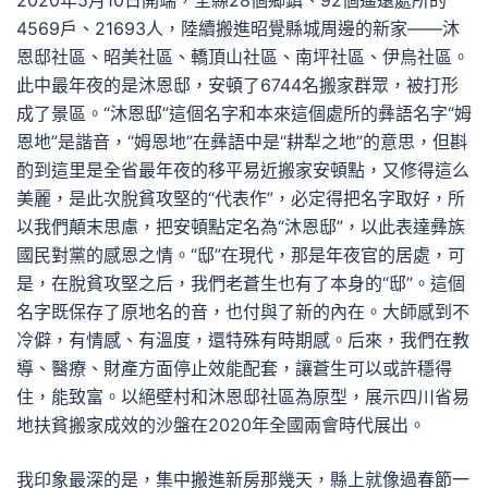
2020年5月10日開端，全縣28個鄉鎮、92個遙遠處所的
4569戶、21693人，陸續搬進昭覺縣城周邊的新家——沐
恩邸社區、昭美社區、轎頂山社區、南坪社區、伊烏社區。
此中最年夜的是沐恩邸，安頓了6744名搬家群眾，被打形
成了景區。“沐恩邸”這個名字和本來這個處所的彝語名字“姆
恩地”是諧音，“姆恩地”在彝語中是“耕犁之地”的意思，但斟
酌到這里是全省最年夜的移平易近搬家安頓點，又修得這么
美麗，是此次脫貧攻堅的“代表作”，必定得把名字取好，所
以我們顛末思慮，把安頓點定名為“沐恩邸”，以此表達彝族
國民對黨的感恩之情。“邸”在現代，那是年夜官的居處，可
是，在脫貧攻堅之后，我們老蒼生也有了本身的“邸”。這個
名字既保存了原地名的音，也付與了新的內在。大師感到不
冷僻，有情感、有溫度，還特殊有時期感。后來，我們在教
導、醫療、財產方面停止效能配套，讓蒼生可以或許穩得
住，能致富。以絕壁村和沐恩邸社區為原型，展示四川省易
地扶貧搬家成效的沙盤在2020年全國兩會時代展出。
我印象最深的是，集中搬進新房那幾天，縣上就像過春節一