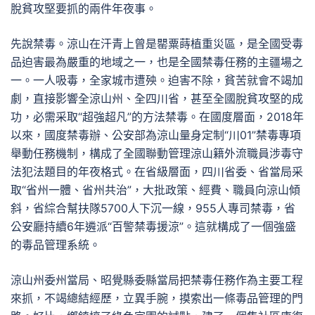
脫貧攻堅要抓的兩件年夜事。
先說禁毒。涼山在汗青上曾是罌粟蒔植重災區，是全國受毒
品迫害最為嚴重的地域之一，也是全國禁毒任務的主疆場之
一。一人吸毒，全家城市遭殃。迫害不除，貧苦就會不竭加
劇，直接影響全涼山州、全四川省，甚至全國脫貧攻堅的成
功，必需采取“超強超凡”的方法禁毒。在國度層面，2018年
以來，國度禁毒辦、公安部為涼山量身定制“川01”禁毒專項
舉動任務機制，構成了全國聯動管理涼山籍外流職員涉毒守
法犯法題目的年夜格式。在省級層面，四川省委、省當局采
取“省州一體、省州共治”，大批政策、經費、職員向涼山傾
斜，省綜合幫扶隊5700人下沉一線，955人專司禁毒，省
公安廳持續6年遴派“百警禁毒援涼”。這就構成了一個強盛
的毒品管理系統。
涼山州委州當局、昭覺縣委縣當局把禁毒任務作為主要工程
來抓，不竭總結經歷，立異手腕，摸索出一條毒品管理的門