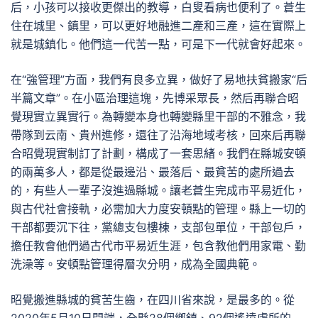
后，小孩可以接收更傑出的教導，白叟看病也便利了。蒼生
住在城里、鎮里，可以更好地融進二產和三產，這在實際上
就是城鎮化。他們這一代苦一點，可是下一代就會好起來。
在“強管理”方面，我們有良多立異，做好了易地扶貧搬家“后
半篇文章”。在小區治理這塊，先博采眾長，然后再聯合昭
覺現實立異實行。為轉變本身也轉變縣里干部的不雅念，我
帶隊到云南、貴州進修，還往了沿海地域考核，回來后再聯
合昭覺現實制訂了計劃，構成了一套思緒。我們在縣城安頓
的兩萬多人，都是從最邊沿、最落后、最貧苦的處所過去
的，有些人一輩子沒進過縣城。讓老蒼生完成市平易近化，
與古代社會接軌，必需加大力度安頓點的管理。縣上一切的
干部都要沉下往，黨總支包樓棟，支部包單位，干部包戶，
擔任教會他們過古代市平易近生涯，包含教他們用家電、勤
洗澡等。安頓點管理得層次分明，成為全國典範。
昭覺搬進縣城的貧苦生齒，在四川省來說，是最多的。從