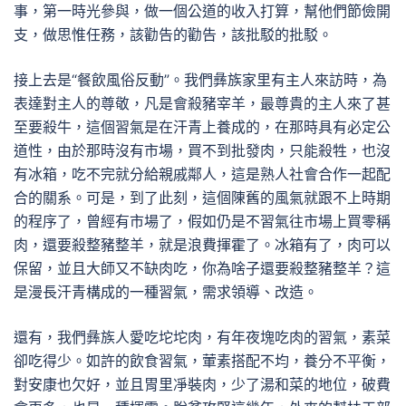
事，第一時光參與，做一個公道的收入打算，幫他們節儉開
支，做思惟任務，該勸告的勸告，該批駁的批駁。
接上去是“餐飲風俗反動”。我們彝族家里有主人來訪時，為
表達對主人的尊敬，凡是會殺豬宰羊，最尊貴的主人來了甚
至要殺牛，這個習氣是在汗青上養成的，在那時具有必定公
道性，由於那時沒有市場，買不到批發肉，只能殺牲，也沒
有冰箱，吃不完就分給親戚鄰人，這是熟人社會合作一起配
合的關系。可是，到了此刻，這個陳舊的風氣就跟不上時期
的程序了，曾經有市場了，假如仍是不習氣往市場上買零稱
肉，還要殺整豬整羊，就是浪費揮霍了。冰箱有了，肉可以
保留，並且大師又不缺肉吃，你為啥子還要殺整豬整羊？這
是漫長汗青構成的一種習氣，需求領導、改造。
還有，我們彝族人愛吃坨坨肉，有年夜塊吃肉的習氣，素菜
卻吃得少。如許的飲食習氣，葷素搭配不均，養分不平衡，
對安康也欠好，並且胃里凈裝肉，少了湯和菜的地位，破費