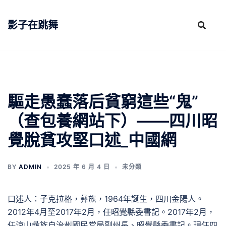
跳
至
影子在跳舞
主
要
內
容
驅走愚蠢落后貧窮這些“鬼”
（查包養網站下）——四川昭
覺脫貧攻堅口述_中國網
BY
ADMIN
2025 年 6 月 4 日
未分類
口述人：子克拉格，彝族，1964年誕生，四川金陽人。
2012年4月至2017年2月，任昭覺縣委書記。2017年2月，
任涼山彝族自治州國民當局副州長、昭覺縣委書記。現任四