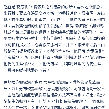
起首是“徹底搬”。搬家戶之前棲身的處所，要么地形邪惡，
出行難；要么在遙遠高冷地域，地盤碎片化，很瘠薄，產出
低，村平易近的支出重要靠外出打工，他們脫貧沒有其他門
路。要轉變他們的生孩子生涯前提，就得“徹底搬”，搬到縣
城或許鎮上是最好的選擇。就像總書記關懷的“絕壁村”，村
平易近生涯在絕壁上，出行靠藤梯，如許的處所保存周遭的
狀況和前提太差，必需徹底搬出來。并且，搬出來之后，由
於路況前提曾經改良了，地盤不會棄耕，他們可以“兩端跑”
回家種地，也可以停止托管、搞股份制或流轉，地盤仍然是
他們的生涯保證之一。他們可以一邊享用城里的古代生涯，
一邊擁有鄉村地盤的收益。
易地扶貧搬家還得處理“集中安”的題目。彝族都是聚族而
居，並且分布較為疏散，這個處所幾家，阿誰處所幾十家。
一些落后的風氣習氣與這種棲身方法不有關系。好比，缺少
講衛生的動力。有一句話叫，“打扮裝扮為哪般？”一個家族
的人住在一路，女孩子講衛生的動力都很小。聚族而居還會