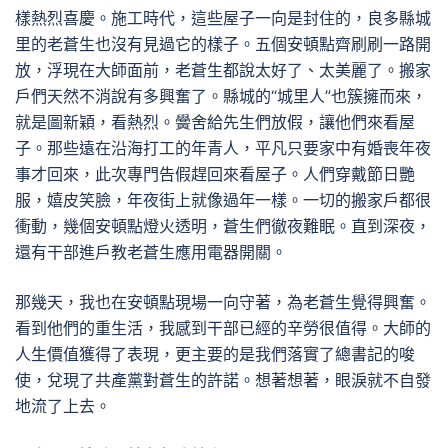
樣熱烈喜慶。施工時代，這些屋子一向是封住的，良多縣城
里的老蒼生也沒有見過它的樣子。五個安頓點齊刷刷一路開
放，浮現在大師面前，老蒼生都說太好了、太美麗了。搬家
戶們天然不消說有多興奮了。縣城的“城里人”也簇擁而來，
就是圖新穎，看熱烈。黌舍給先生們放假，讓他們來看屋
子。那些遠在沿海打工的年青人，平凡只要家中有婚喪年夜
事才回來，此次專門告假趕回來看屋子。人們穿戴節日艷
服，嬉皮笑臉，年夜街上就像過年一樣。一切的搬家戶都很
衝動，幾個安頓點燈火透明，蒼生們徹夜難眠。直到深夜，
還有干部進戶教老蒼生應用電器開關。
那幾天，我也在安頓點現場一向守著，為老蒼生覺得興奮。
看到他們的重生活，我感到干部已經的辛勞很值得。大師的
人生價值獲得了表現，更主要的是我們落實了總書記的唆
使，兌現了共產黨對蒼生的許諾。想著想著，眼淚就不自發
地流了上去。