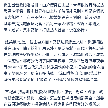
衍生出包攬婚姻題目，由於棲身在山里，青年很難有前提熟
悉異性伴侶，最多就是在山上放羊時辰能見到，可是這個范
圍太無限了，有些不得不包攬婚姻等等。別的，疏散安頓，
基本舉措措施很難配套，給每一家人修路、架線，本錢太
高。是以，集中安頓，打破熟人社會，勢在必行。
“建美麗”也是一個主要方面。安頓點將鄉土文明、彝族特點
融進出來，除了效能好用以外，還要時髦、古代，特殊是建
在縣城的搬家移平易近小區，要和游玩、城鎮化聯合，成為
一個亮點。那時我們請了同濟年夜學、東北平易近族年夜學
等design了既古代又具有彝族風情的小區，把城鎮的檔次拉
高了幾個層次，還沒有多花錢。“涼山彝族自治州昭覺縣村
落低支出者室第項目”取得了亞洲建筑師協會建筑獎金獎。
“重配套”把易地扶貧搬家和城鎮化、游玩、財產、醫療、教
導聯合起來。綠化、路燈，這些配套舉措措施都齊全，還要
在四周建築黌舍，擴建病院。搬家到這些配套好的處所之