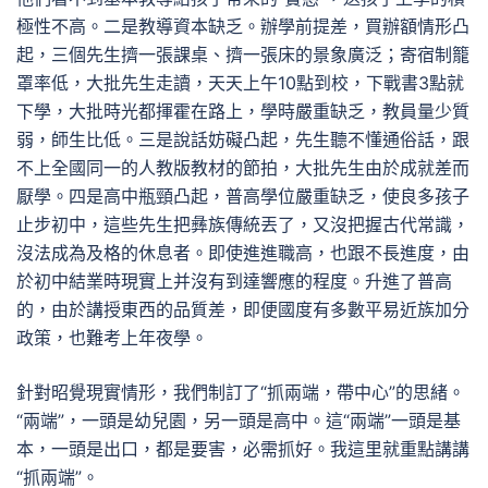
極性不高。二是教導資本缺乏。辦學前提差，買辦額情形凸
起，三個先生擠一張課桌、擠一張床的景象廣泛；寄宿制籠
罩率低，大批先生走讀，天天上午10點到校，下戰書3點就
下學，大批時光都揮霍在路上，學時嚴重缺乏，教員量少質
弱，師生比低。三是說話妨礙凸起，先生聽不懂通俗話，跟
不上全國同一的人教版教材的節拍，大批先生由於成就差而
厭學。四是高中瓶頸凸起，普高學位嚴重缺乏，使良多孩子
止步初中，這些先生把彝族傳統丟了，又沒把握古代常識，
沒法成為及格的休息者。即使進進職高，也跟不長進度，由
於初中結業時現實上并沒有到達響應的程度。升進了普高
的，由於講授東西的品質差，即便國度有多數平易近族加分
政策，也難考上年夜學。
針對昭覺現實情形，我們制訂了“抓兩端，帶中心”的思緒。
“兩端”，一頭是幼兒園，另一頭是高中。這“兩端”一頭是基
本，一頭是出口，都是要害，必需抓好。我這里就重點講講
“抓兩端”。