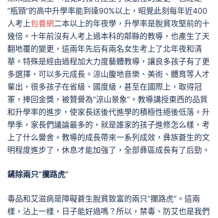
“瓶頸”的高中升學率能到達90%以上，昭覺此刻每年近400
人考上
包養網
二本以上的年夜學，升學率是脫貧攻堅前的十
幾倍。十年前沒有人考上過本科的鄰縣的教導，也產生了天
翻地覆的變更，這兩年先后有兩名女生考上了北年夜和清
華。特殊是經由過程加大力度藝體教導，讓良多孩子有了更
多選擇，可以多元成長。涼山腹地音樂、美術、體育等人才
輩出，很多孩子在省級、國度級，甚至在國際上，取得冠
軍，捧回金獎，被贊譽為“涼山景象”。教導講授東西的品質
和升學率的進步，使家長送後代進學的積極性絕後低落。升
學季，家長們議論最多的，就是誰家的孩子進修怎么樣，考
上了什么黌舍。教導的成長帶來一系列成效，彝族蒼生的文
明程度進步了，休息才能加強了，全部彝區成長有了后勁。
鏟除兩只“攔路虎”
毒品和艾滋病是障礙蒼生脫貧致富的兩只“攔路虎”。這兩
樣，沾上一樣，日子能好過嗎？所以，禁毒、防艾也是我們