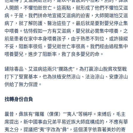
他是得了艾滋病逝世的，是以不會感到不但彩。別的，彝族
人開朗，不懼怕逝世亡。這兩點，就形成了他們不懼怕艾滋
病。于是，我們拼命地宣揚艾滋病的迫害，大師開端怕艾滋
病了，就了解防護、醫治這些了。最后就是要對嬰兒停止集
中喂養。怙恃假如一方有艾滋病，嬰兒就必需集中喂養，之
前是患者在家中本身喂養孩子，由于熟悉不到位，或許操縱
不妥，阻斷率很低，嬰兒逝世亡率很高。我們經由過程集中
喂養嬰兒，進步了阻斷率，救了良多嬰兒的命。
鏟除毒品、艾滋病這兩只“攔路虎”，為打贏涼山脫貧攻堅戰
打下了堅實基本，也為扶植安然涼山、法治涼山、安康涼山
供給了無力保證。
找轉身份自負
曩昔，彝族有“羅羅（倮倮）”“夷人”等稱呼。束縛后，毛主
席提出，新中國事由兄弟平易近族大師庭構成的，不應有華
夷之分，提議把“夷”字改為“彝”，這個漢字依靠著美妙的寄