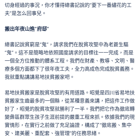
切身經過的事況，你才懂得總書記說的“要下一番繡花的工
夫”是怎么回事兒。
搬出年夜山進“府邸”
總書記說貧窮是“鬼”，請求我們在脫貧攻堅中為老蒼生驅
“鬼”。這不是簡略地依照國度請求的目標往一一完成，而是
一個全方位推動的體系工程。我們在財產、教導、文明、醫
療多個方面都下了很年夜工夫，全力高成色完成脫貧義務。
我就重點講講易地扶貧搬家吧。
易地扶貧搬家是脫貧攻堅的有用道路。昭覺是四川省易地扶
貧搬家生齒最多的一個縣，從某種意義來講，把這件工作做
好了，昭覺的脫貧攻堅就勝利了一半。我們把它作為徹底轉
變彝區群眾生孩子生涯前提的嚴重工程來抓。依據我們的現
實情形，在實行之前做了充足論證，構成了“徹底搬、集中
安、建美麗、重配套、強管理”的任務思緒。