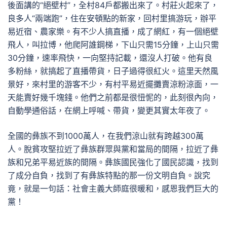
後面講的“絕壁村”，全村84戶都搬出來了。村莊火起來了，
良多人“兩端跑”，住在安頓點的新家，回村里搞游玩，辦平
易近宿、農家樂。有不少人搞直播，成了網紅，有一個絕壁
飛人，叫拉博，他爬阿誰鋼梯，下山只需15分鐘，上山只需
30分鐘，速率飛快，一向堅持記載，還沒人打破。他有良
多粉絲，就搞起了直播帶貨，日子過得很紅火。這里天然風
景好，來村里的游客不少，有村平易近擺攤賣涼粉涼面，一
天能賣好幾千塊錢。他們之前都是很忸怩的，此刻很內向，
自動學通俗話，在網上呼喊、帶貨，變更其實太年夜了。
全國的彝族不到1000萬人，在我們涼山就有跨越300萬
人。脫貧攻堅拉近了彝族群眾與黨和當局的間隔，拉近了彝
族和兄弟平易近族的間隔。彝族國民強化了國民認識，找到
了成分自負，找到了有彝族特點的那一份文明自負。說究
竟，就是一句話：社會主義大師庭很暖和，感恩我們巨大的
黨！