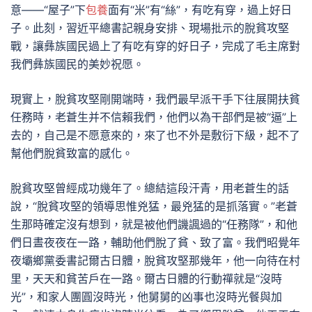
意——“屋子”下
包養
面有“米”有“絲”，有吃有穿，過上好日
子。此刻，習近平總書記親身安排、現場批示的脫貧攻堅
戰，讓彝族國民過上了有吃有穿的好日子，完成了毛主席對
我們彝族國民的美妙祝愿。
現實上，脫貧攻堅剛開端時，我們最早派干手下往展開扶貧
任務時，老蒼生并不信賴我們，他們以為干部們是被“逼”上
去的，自己是不愿意來的，來了也不外是敷衍下級，起不了
幫他們脫貧致富的感化。
脫貧攻堅曾經成功幾年了。總結這段汗青，用老蒼生的話
說，“脫貧攻堅的領導思惟兇猛，最兇猛的是抓落實。”老蒼
生那時確定沒有想到，就是被他們譏諷過的“任務隊”，和他
們日晝夜夜在一路，輔助他們脫了貧、致了富。我們昭覺年
夜壩鄉黨委書記爾古日體，脫貧攻堅那幾年，他一向待在村
里，天天和貧苦戶在一路。爾古日體的行動禪就是“沒時
光”，和家人團圓沒時光，他舅舅的凶事也沒時光餐與加