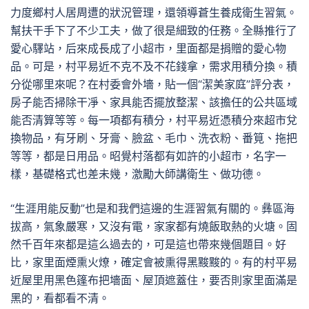
力度鄉村人居周遭的狀況管理，還領導蒼生養成衛生習氣。
幫扶干手下了不少工夫，做了很是細致的任務。全縣推行了
愛心驛站，后來成長成了小超市，里面都是捐贈的愛心物
品。可是，村平易近不克不及不花錢拿，需求用積分換。積
分從哪里來呢？在村委會外墻，貼一個“潔美家庭”評分表，
房子能否掃除干凈、家具能否擺放整潔、該擔任的公共區域
能否清算等等。每一項都有積分，村平易近憑積分來超市兌
換物品，有牙刷、牙膏、臉盆、毛巾、洗衣粉、番筧、拖把
等等，都是日用品。昭覺村落都有如許的小超市，名字一
樣，基礎格式也差未幾，激勵大師講衛生、做功德。
“生涯用能反動”也是和我們這邊的生涯習氣有關的。彝區海
拔高，氣象嚴寒，又沒有電，家家都有燒飯取熱的火塘。固
然千百年來都是這么過去的，可是這也帶來幾個題目。好
比，家里面煙熏火燎，確定會被熏得黑黢黢的。有的村平易
近屋里用黑色篷布把墻面、屋頂遮蓋住，要否則家里面滿是
黑的，看都看不清。