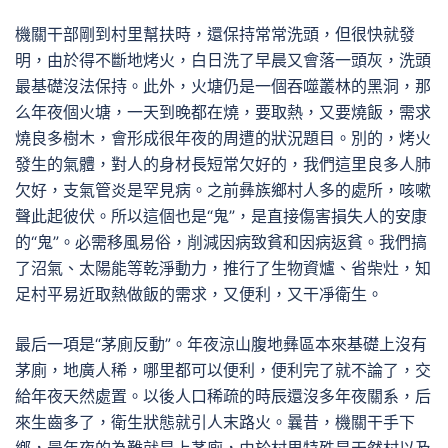
機關干部剛到村里幫扶時，還保持常常洗頭，但很快就發
明，由於得不斷地烤火，白日洗了早晨又會落一頭灰，洗頭
最基礎沒法保持。此外，火塘仍是一個吞噬叢林的黑洞，那
么年夜個火塘，一天到晚都在燒，要取熱，又要燒飯，需求
燒良多樹木，會形成很年夜的周遭的狀況題目。別的，烤火
發生的氣體，對人的身材長短常欠好的，我們這里良多人肺
欠好，支氣管炎是罕見病。之前彝族鄉村人多的處所，咳嗽
聲此起彼伏。所以這個也是“鬼”，是直接傷害損失人的安康
的“鬼”。必需移風易俗，削減因病致貧和因病返貧。我們搞
了沼氣、太陽能等乾淨動力，推行了生物資爐、省柴灶，知
足村平易近取熱做飯的需求，又便利，又干凈衛生。
最后一項是“茅廁反動”。年夜涼山腹地彝區本來基礎上沒有
茅廁，地廣人稀，哪里都可以便利，便利完了就不論了，交
給年夜天然處置。以後人口稀疏的時辰還沒多年夜關系，后
來生齒多了，衛生狀態就引人末路火。曩昔，機關干手下