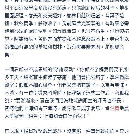
鄉，最年夜的為難就是上茅廁，由於村里特殊是天然村以及
村平易近家里良多都沒有茅廁，只能跑到屋后的林子、地步
里面處理。春天和炎天還好，樹林和莊稼旺盛，有葉子遮
擋，秋冬兩季，莊稼收了，房前屋后光溜溜的，有時辰必需
跑到很遠的處所便利。如許既費事，也很不衛生，但也沒措
施。阿誰時辰，各個方面前提和不雅念都跟不上，老蒼生以
為裡面有無窮的草地和樹林，沒有需要修茅廁，茅廁那么
臭。
一個看起來不成思議的“茅廁反動”，你都不了解我們要下幾
多工夫。給老蒼生修睦了茅廁，他們會把它堵了，拿來做蘊
藏室；假如不細心檢查，他們又會把它鎖了，以為有異味，
不消。有一位引導來昭覺時，聽我講了這些工作后，激勵我
說：“要漸漸來，實在我們沿海地域講衛生的汗青也不長，
昔時他們上海知青下鄉時，刷牙漱口成了消息，當
包養
地農
人群眾奔忙相告：‘上海知青口吐白沫！’”
可以說，脫貧攻堅戰是戰斗，沒有哪一件事是輕松的。只要