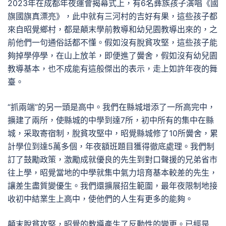
2023年在成都年夜運會揭幕式上，有6名彝族孩子演唱《國
旗國旗真漂亮》，此中就有三河村的吉好有果，這些孩子都
來自昭覺鄉村，都是顛末學前教導和幼兒園教導出來的，之
前他們一句通俗話都不懂。假如沒有脫貧攻堅，這些孩子能
夠掉學停學，在山上放羊，即便進了黌舍，假如沒有幼兒園
教導基本，也不成能有這般傑出的表示，走上如許年夜的舞
臺。
“抓兩端”的另一頭是高中。我們在縣城增添了一所高完中，
擴建了兩所，使縣城的中學到達7所，初中所有的集中在縣
城，采取寄宿制，脫貧攻堅中，昭覺縣城修了10所黌舍，累
計學位到達5萬多個，年夜額班題目獲得徹底處理。我們制
訂了鼓勵政策，激勵成就優良的先生到對口聲援的兄弟省市
往上學，昭覺當地的中學就集中氣力培育基本較差的先生，
讓差生盡質變優生。我們還擴展招生範圍，最年夜限制地接
收初中結業生上高中，使他們的人生有更多的能夠。
顛末脫貧攻堅，昭覺的教導產生了反動性的變更。已經是