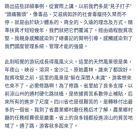
跳出這些詳細事例，從實際上講，以前我們多是“見子打子”
“頭痛醫頭”，像毒品、艾滋病如許的社會毒瘤持久禁而不
停，就是由於缺少體系的、周全的、久遠的理念及方式。精
準扶貧才短短幾年，我們就把它們覆滅了。經由過程脫貧攻
堅，我親身感觸感染到了總書記的賢明引導，感觸感染到了
我們國度管理系統、管理才能的強盛。
此刻昭覺的游玩成長得風風火火。這里的天然風景很是美，
年夜山、峽谷、溶洞、金沙江、原始叢林，誰來了都說好。
脫貧攻堅之前，這里的風景是“躲在深閨人未識”，游客想來
也來不了，必需修路啊！為了修路，省里給了良多支撐，以
前涼山州的通村硬化路扶植，是依據貧苦系數停止補貼，后
來所有的進步了尺度。四川省也是很艱苦的，是轉移付出最
多的一個省，我到了省農業鄉村廳任務后才了解，農業鄉村
廳的任務經費很是嚴重，省上的良多錢都投進涼山的貧苦地
域了。通了路，游客就多起來了。