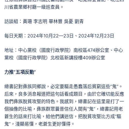
川省農業鄉村廳一級巡查員。
訪談組：黃珊 李志明 畢林豐 吳憂 劉青
每日天期：2024年10月22—23日、2024年12月23日
地址：中心黨校（國度行政學院）南校區474辦公室、中心
黨校（國度行政學院）北校區新講授樓409辦公室
力推“五項反動”
總書記對彝族同鄉說，必定要驅走愚蠢落后貧窮這些“鬼”。
后來，良多消息報道把這句話看成題目，由於它確切能反應
我們彝族脫貧攻堅的特色。我感到，總書記在這里是打了一
個抽像的比喻，彝族群眾曩昔信任人間有“鬼”，總書記用老
蒼生的話來打比喻，給他們講迷信，把脫貧攻堅比方成“驅
鬼”，淺顯易懂，老蒼生更好懂得。