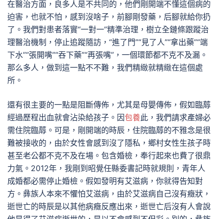
在醫治方面，良多人是不共同的，他們剛開端不懂這個病的
迫害，也就不怕，感到沒啥子，前腳剛發藥，后腳就給你扔
了。我們對患者落實“一對一”精準治理，樹立全鏈條跟蹤治
理醫治機制，停止追蹤隨訪，“進了門”“見了人”“拿出藥”“端
下水”“張開嘴”“吞下藥”“再張嘴”，一個環節都不克不及漏。
那么多人，做到這一點不不難，我們精緻就精緻在這個處
所。
還有很主要的一點是阻斷傳佈，尤其是母嬰傳佈，假如臨蓐
經過歷程出血就會沾染給孩子。因
包養
此，我們請求產婦必
需住院臨蓐。可是，剛開端的時辰，住院臨蓐的不雅念是很
難被接收的，由於女性會感到沒了隱私，鄉村女性生孩子時
甚至老公都不克不及在場。包含婚檢，奉行起來也費了很鼎
力氣。2012年，我剛到昭覺任縣委書記時就規則，青年人
成婚都必需停止婚檢。假如發明有艾滋病，你就得告知對
方。彝族人本來不懼怕艾滋病，由於艾滋病自己沒有癥狀，
逝世亡的時辰是以其他病癥反應出來，逝世亡后沒有人會說