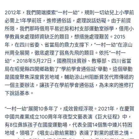
2012年，我們開端摸索“一村一幼”，規則一切幼兒上小學前
必需上1年學前班，進修通俗話，處理說話妨礙。由于前提
所限，我們那時借用平易近房和村支部運動室辦學，借用小
學教員來處理師資缺乏的題目，想措施處理艱苦。2015
年，在四川省委、省當局的鼎力支撐下，“一村一幼”在涼山
州周全展開，徹底處理了弱鳥先飛的題目。依托“一村一
幼”，2018年5月27日，國務院扶貧辦、教導部、四川省當
局在昭覺縣四開鄉啟動了“學前學會通俗話”舉動。這個舉動
是國度聚焦深度貧苦地域，輔助涼山州阻斷貧苦代際傳遞的
一個主要辦法，讓孩子在學前學會通俗話，為未來的進修打
下說話基本。
“一村一幼”展開10多年了，成效曾經浮現。2021年，在慶賀
中國共產黨成立100周年年夜型文藝表演《巨大征程》中，
有8位彝族孩子在國度運動場，代表全國14個集中連片特困
地域，領唱了《唱支山歌給黨聽》表達了對黨的感恩之情。