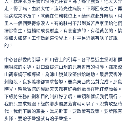
入，就連本身生病也沒時光往看。為了鄉里脫貧，他天天奔
走，得了病，由於太忙，沒時光往病院，下鄉回來之后，再
往病院來不及了，就義在任務職位上。給他送此外時辰，村
里人一個個哭得像淚人。有的駐村干部到貧苦戶家里給他們
掃除衛生，還輔助成長財產，有養蜜蜂的，有種黃芪的，搞
得如火如荼。工作做到這份兒上，村平易近還有啥子好說
的？
中心各部委的引導、四川省上的引導、各平易近主黨派和群
團組織的引導，對口聲援涼山州的兄弟省市的引導，都來涼
山觀察調研領導過，為涼山脫貧攻堅供給輔助。最后要害沖
刺階段，良多義務都需求督導，要高東西的品質完成。那段
時光，昭覺賓館的餐廳天天都有好幾個廳長在吃任務簡餐。
下級將任務計劃和目的制訂好了后，率領和催促我們履行，
我們只需求緊跟下級的腳步嚴厲落實就可以了。脫貧攻堅時
代，我們下層的黨委、當局幹事，要政策有政策，要步隊有
步隊，要啥子聲援就有啥子聲援。