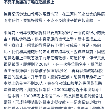
不克不及讓孩子輸在起跑線上
總書記清楚涼山教導的現實情形，在三河村開座談會的時辰
吩咐我們，要抓好教導，不克不及讓孩子輸在起跑線上。
束縛前，偌年夜的昭覺縣只要貴族家辦了一所範圍很小的黌
舍，有點像私塾，供本身家族的後代上學。新中國成立之
后，縱向比，昭覺的教導是有了很年夜成長。可是，橫向
比，我們和其他處所的差距越來越年夜。脫貧攻堅前，固然
昭覺名義上早就普及了九年任務教導，可是掉學、停學景象
很是嚴重。即便到了2018年，在一次移位點名中，我們就
查出全縣掉學、停學孩子多達1萬多名。再有就是教導講授
東西的品質差，升學率低。脫貧攻堅前，昭覺每年能考上二
本以上的先生不到20人，這在年夜涼山腹地的幾個貧苦縣
還算是好的，我們有個鄰縣，2009年前有近十年沒有考上
一個本科，2009年考上兩個二本，縣長興奮地跑到黌舍往
慶賀。形成這種情形的緣由比擬復雜。一是家長缺少動力，
他們看不到基本教導給孩子帶來的“實惠”，送孩子上學的積