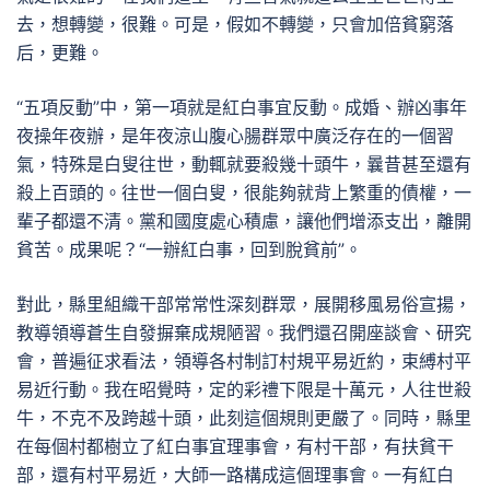
去，想轉變，很難。可是，假如不轉變，只會加倍貧窮落
后，更難。
“五項反動”中，第一項就是紅白事宜反動。成婚、辦凶事年
夜操年夜辦，是年夜涼山腹心腸群眾中廣泛存在的一個習
氣，特殊是白叟往世，動輒就要殺幾十頭牛，曩昔甚至還有
殺上百頭的。往世一個白叟，很能夠就背上繁重的債權，一
輩子都還不清。黨和國度處心積慮，讓他們增添支出，離開
貧苦。成果呢？“一辦紅白事，回到脫貧前”。
對此，縣里組織干部常常性深刻群眾，展開移風易俗宣揚，
教導領導蒼生自發摒棄成規陋習。我們還召開座談會、研究
會，普遍征求看法，領導各村制訂村規平易近約，束縛村平
易近行動。我在昭覺時，定的彩禮下限是十萬元，人往世殺
牛，不克不及跨越十頭，此刻這個規則更嚴了。同時，縣里
在每個村都樹立了紅白事宜理事會，有村干部，有扶貧干
部，還有村平易近，大師一路構成這個理事會。一有紅白