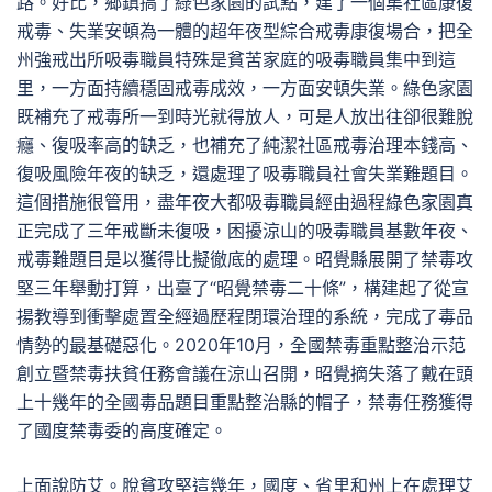
路。好比，鄉鎮搞了綠色家園的試點，建了一個集社區康復
戒毒、失業安頓為一體的超年夜型綜合戒毒康復場合，把全
州強戒出所吸毒職員特殊是貧苦家庭的吸毒職員集中到這
里，一方面持續穩固戒毒成效，一方面安頓失業。綠色家園
既補充了戒毒所一到時光就得放人，可是人放出往卻很難脫
癮、復吸率高的缺乏，也補充了純潔社區戒毒治理本錢高、
復吸風險年夜的缺乏，還處理了吸毒職員社會失業難題目。
這個措施很管用，盡年夜大都吸毒職員經由過程綠色家園真
正完成了三年戒斷未復吸，困擾涼山的吸毒職員基數年夜、
戒毒難題目是以獲得比擬徹底的處理。昭覺縣展開了禁毒攻
堅三年舉動打算，出臺了“昭覺禁毒二十條”，構建起了從宣
揚教導到衝擊處置全經過歷程閉環治理的系統，完成了毒品
情勢的最基礎惡化。2020年10月，全國禁毒重點整治示范
創立暨禁毒扶貧任務會議在涼山召開，昭覺摘失落了戴在頭
上十幾年的全國毒品題目重點整治縣的帽子，禁毒任務獲得
了國度禁毒委的高度確定。
上面說防艾。脫貧攻堅這幾年，國度、省里和州上在處理艾