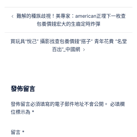
文
難解的種族歧視！美專家：american正埋下一枚查
章
包養價錢宏大的生齒定時炸彈
導
覽
買玩具“悅己” 攝影找查包養價錢“搭子” 青年花費 “名堂
百出”_中國網
發佈留言
發佈留言必須填寫的電子郵件地址不會公開。
必填欄
位標示為
*
留言
*