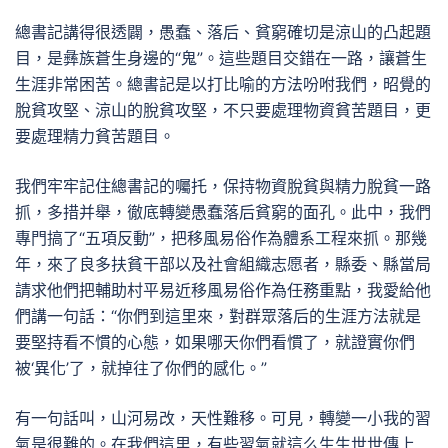
總書記講得很透闢，愚蠢、落后、貧窮確切是涼山的凸起題
目，是彝族蒼生身邊的“鬼”。這些題目交錯在一路，讓蒼生
生涯非常困苦。總書記是以打比喻的方法吩咐我們，昭覺的
脫貧攻堅、涼山的脫貧攻堅，不只要處理物資貧苦題目，更
要處理精力貧苦題目。
我們牢牢記住總書記的囑托，保持物資脫貧與精力脫貧一路
抓，多措并舉，徹底轉變愚蠢落后貧窮的面孔。此中，我們
專門搞了“五項反動”，把移風易俗作為體系工程來抓。那幾
年，來了良多扶貧干部以及社會組織志愿者，縣委、縣當局
請求他們把輔助村平易近移風易俗作為任務重點，我愛給他
們講一句話：“你們到這里來，對群眾落后的生涯方法就是
要堅持看不慣的心態，如果哪天你們看慣了，就證實你們
被‘異化’了，就掉往了你們的感化。”
有一句話叫，山河易改，天性難移。可見，轉變一小我的習
氣是很難的。在我們這里，有些習氣就這么生生世世傳上