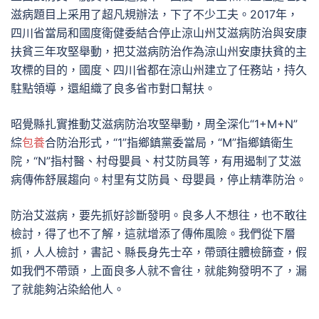
滋病題目上采用了超凡規辦法，下了不少工夫。2017年，
四川省當局和國度衛健委結合停止涼山州艾滋病防治與安康
扶貧三年攻堅舉動，把艾滋病防治作為涼山州安康扶貧的主
攻標的目的，國度、四川省都在涼山州建立了任務站，持久
駐點領導，還組織了良多省市對口幫扶。
昭覺縣扎實推動艾滋病防治攻堅舉動，周全深化“1+M+N”
綜
包養
合防治形式，“1”指鄉鎮黨委當局，“M”指鄉鎮衛生
院，“N”指村醫、村母嬰員、村艾防員等，有用遏制了艾滋
病傳佈舒展趨向。村里有艾防員、母嬰員，停止精準防治。
防治艾滋病，要先抓好診斷發明。良多人不想往，也不敢往
檢討，得了也不了解，這就增添了傳佈風險。我們從下層
抓，人人檢討，書記、縣長身先士卒，帶頭往體檢篩查，假
如我們不帶頭，上面良多人就不會往，就能夠發明不了，漏
了就能夠沾染給他人。