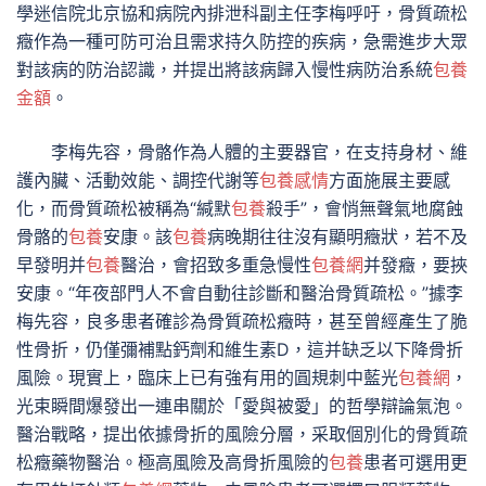
學迷信院北京協和病院內排泄科副主任李梅呼吁，骨質疏松
癥作為一種可防可治且需求持久防控的疾病，急需進步大眾
對該病的防治認識，并提出將該病歸入慢性病防治系統
包養
金額
。
李梅先容，骨骼作為人體的主要器官，在支持身材、維
護內臟、活動效能、調控代謝等
包養感情
方面施展主要感
化，而骨質疏松被稱為“緘默
包養
殺手”，會悄無聲氣地腐蝕
骨骼的
包養
安康。該
包養
病晚期往往沒有顯明癥狀，若不及
早發明并
包養
醫治，會招致多重急慢性
包養網
并發癥，要挾
安康。“年夜部門人不會自動往診斷和醫治骨質疏松。”據李
梅先容，良多患者確診為骨質疏松癥時，甚至曾經產生了脆
性骨折，仍僅彌補點鈣劑和維生素D，這并缺乏以下降骨折
風險。現實上，臨床上已有強有用的圓規刺中藍光
包養網
，
光束瞬間爆發出一連串關於「愛與被愛」的哲學辯論氣泡。
醫治戰略，提出依據骨折的風險分層，采取個別化的骨質疏
松癥藥物醫治。極高風險及高骨折風險的
包養
患者可選用更