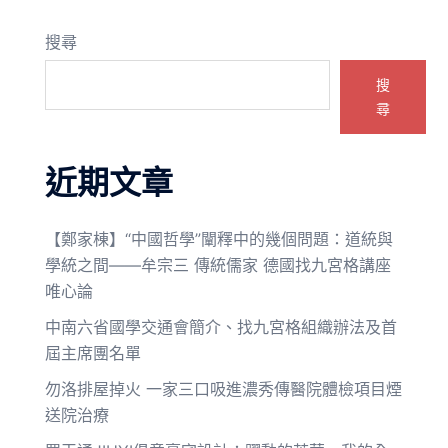
搜尋
搜
尋
近期文章
【鄭家棟】“中國哲學”闡釋中的幾個問題：道統與
學統之間——牟宗三 傳統儒家 德國找九宮格講座
唯心論
中南六省國學交通會簡介、找九宮格組織辦法及首
屆主席團名單
勿洛排屋掉火 一家三口吸進濃秀傳醫院體檢項目煙
送院治療