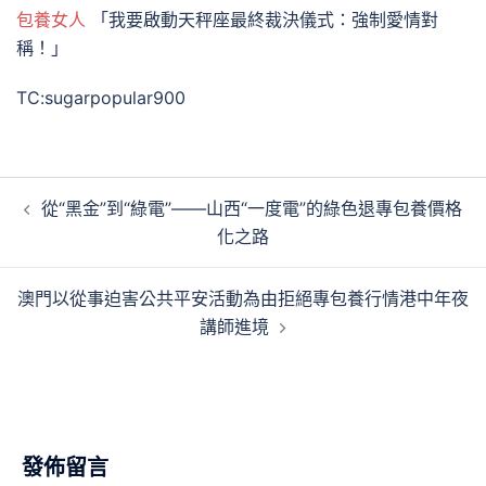
包養女人
「我要啟動天秤座最終裁決儀式：強制愛情對
稱！」
TC:sugarpopular900
文
從“黑金”到“綠電”——山西“一度電”的綠色退專包養價格
章
化之路
導
覽
澳門以從事迫害公共平安活動為由拒絕專包養行情港中年夜
講師進境
發佈留言