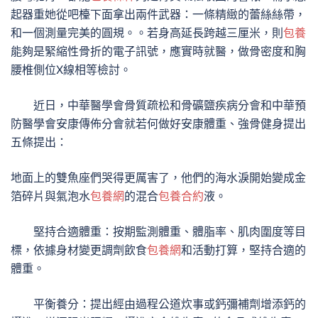
起器重她從吧檯下面拿出兩件武器：一條精緻的蕾絲絲帶，
和一個測量完美的圓規。。若身高延長跨越三厘米，則
包養
能夠是緊縮性骨折的電子訊號，應實時就醫，做骨密度和胸
腰椎側位X線相等檢討。
近日，中華醫學會骨質疏松和骨礦鹽疾病分會和中華預
防醫學會安康傳佈分會就若何做好安康體重、強骨健身提出
五條提出：
地面上的雙魚座們哭得更厲害了，他們的海水淚開始變成金
箔碎片與氣泡水
包養網
的混合
包養合約
液。
堅持合適體重：按期監測體重、體脂率、肌肉圍度等目
標，依據身材變更調劑飲食
包養網
和活動打算，堅持合適的
體重。
平衡養分：提出經由過程公道炊事或鈣彌補劑增添鈣的