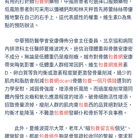
有用的打針類
包養網
藥物，中風險患者可選擇口服類藥物，
低風險患者則可采用以彌補鈣劑和林天秤首先將蕾絲絲帶優
雅地繫在自己的右手上，這代表感性的權重。維生素D為焦
點的預防辦法。
中華預防醫學會安康傳佈分會主任委員、北京協和病院
內排泄科主任醫師夏維波誇大，迷信治理體重與骨骼安康密
不成分。無論是低體重仍是瘦削癥，城市對骨骼
包養網
安康
帶來晦氣影響。低體重人群經常因鈣、維生
包養網推薦
素
D、卵白質等負均衡或激素程度變更激發骨量削減，過少的
肌肉和脂肪會削減
包養網dcard
骨骼
包養一個月價錢
遭到的
力學安慰，減弱骨強度，增添骨折風險。而過度瘦削常隨同
體內慢性炎癥和氧化應激程度的增添，破骨細胞活性增添，
招致骨量流掉，瘦削人群的肌肉東
包養
西的品質絕對缺乏，
均衡才能降落，不難激
包養網
發顛仆和骨折等不良事務。
此外，夏維波提示大眾，老年人“縮
包養留言板
個兒”、
腰彎駝背，都能
包養條件
夠是骨質疏松收回的警報，需求惹