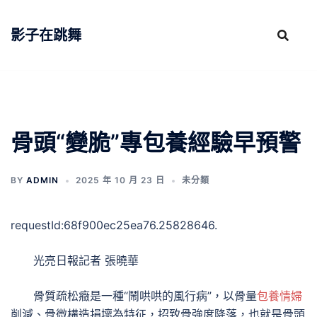
跳
至
影子在跳舞
主
要
內
容
骨頭“變脆”專包養經驗早預警
BY
ADMIN
2025 年 10 月 23 日
未分類
requestId:68f900ec25ea76.25828646.
光亮日報記者 張曉華
骨質疏松癥是一種“鬧哄哄的風行病”，以骨量
包養情婦
削減、骨微構造損壞為特征，招致骨強度降落，也就是骨頭