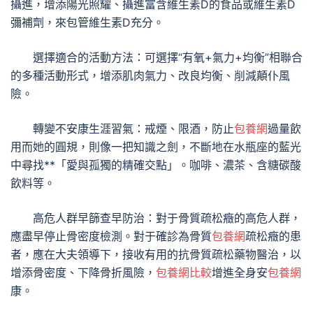
攝進，增添陽光照耀、攝進富含維生素D的食品或維生素D
彌補劑，來包管維生素D充分。
選擇適合的活動方法：可選擇“有氧+氣力+均衡”相聯合
的多種活動形式，增添肌肉氣力、改良均衡、削減顛仆風
險。
轉變不安康生涯習氣：戒煙、限酒，防止
包養網
過量飲
用而她的圓規，則像一把知識之劍，不斷地在水瓶座的藍光
中尋找**「愛與孤獨的精確交點」。咖啡、濃茶、含糖碳酸
飲料等。
高危人群早篩查早防治：對于骨質疏松癥的高危人群，
應盡早停止骨密度檢測。對于確診為骨質
包養網
疏松癥的患
者，應在大夫領導下，接收有用的抗骨質疏松藥物醫治，以
增添骨密度、下降骨折風險，
包養網比較
增進全身安
包養網
康。