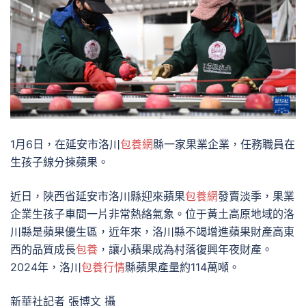
1月6日，在延安市洛川
包養網
縣一家果業企業，任務職員在
生孩子線分揀蘋果。
近日，陜西省延安市洛川縣迎來蘋果
包養網
發賣淡季，果業
企業生孩子車間一片非常熱絡氣象。位于黃土高原地域的洛
川縣是蘋果優生區，近年來，洛川縣不竭增進蘋果財產高東
西的品質成長
包養
，讓小蘋果成為村落復興年夜財產。
2024年，洛川
包養行情
縣蘋果產量約114萬噸。
新華社記者 張博文 攝