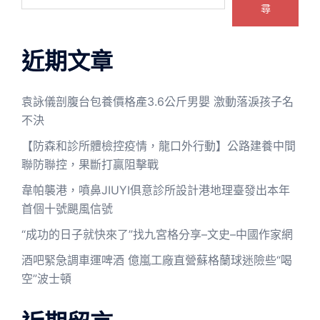
尋
近期文章
袁詠儀剖腹台包養價格產3.6公斤男嬰 激動落淚孩子名
不決
【防森和診所體檢控疫情，龍口外行動】公路建養中間
聯防聯控，果斷打贏阻擊戰
韋帕襲港，噴鼻JIUYI俱意診所設計港地理臺發出本年
首個十號颶風信號
“成功的日子就快來了”找九宮格分享–文史–中國作家網
酒吧緊急調車運啤酒 億嵐工廠直營蘇格蘭球迷險些“喝
空”波士頓