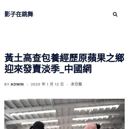
跳
至
影子在跳舞
主
要
內
容
黃土高查包養經歷原蘋果之鄉
迎來發賣淡季_中國網
BY
ADMIN
2025 年 1 月 12 日
未分類