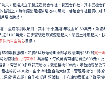
下功夫，相繼成立了騰達農機合作社、養殖合作社，其中農機合
紅的基礎上，每年讓集體經濟增收4.8萬元；養殖合作社投資80多
困戶增收脫貧。
”、魚塘等創收項目，其中“十小店鋪”年租金10.63萬元，魚塘
入達21.03萬元，初步實現連隊資源活起來、閑置土地用起來、
a零件
汽車空氣芯
目標。
整和農技服務。如將514畝葡萄地全部承包給連隊16戶貧
賓士
葡萄地套種
臺北汽車零件
萬壽菊，每畝萬壽菊補助資金600元。此
培訓，帶動100多戶群眾增收；栽植櫻桃298畝，承包給專業公
種植棉花7400畝，由小塊地整合為大條田，實現規模化、機械
…通過“黨支部＋合作社”的引領帶動，十八連切實拓寬了群眾增