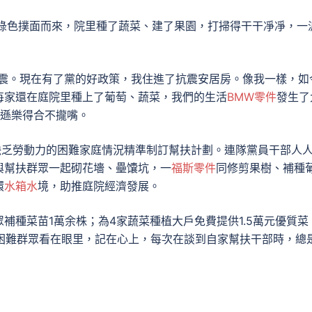
的綠色撲面而來，院里種了蔬菜、建了果園，打掃得干干凈凈，一
抗震。現在有了黨的好政策，我住進了抗震安居房。像我一樣，如
每家還在庭院里種上了葡萄、蔬菜，我們的生活
BMW零件
發生了
吐遜樂得合不攏嘴。
缺乏勞動力的困難家庭情況精準制訂幫扶計劃。連隊黨員干部人
與幫扶群眾一起砌花墻、壘馕坑，一
福斯零件
同修剪果樹、補種
環
水箱水
境，助推庭院經濟發展。
補種菜苗1萬余株；為4家蔬菜種植大戶免費提供1.5萬元優質菜
連困難群眾看在眼里，記在心上，每次在談到自家幫扶干部時，總