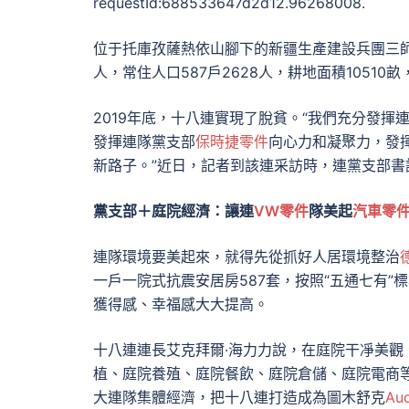
requestId:688533647d2d12.96268008.
位于托庫孜薩熱依山腳下的新疆生產建設兵團三師四
人，常住人口587戶2628人，耕地面積1051
2019年底，十八連實現了脫貧。“我們充分發揮
發揮連隊黨支部
保時捷零件
向心力和凝聚力，發揮
新路子。”近日，記者到該連采訪時，連黨支部
黨支部＋庭院經濟：讓連
VW零件
隊美起
汽車零
連隊環境要美起來，就得先從抓好人居環境整治
一戶一院式抗震安居房587套，按照“五通七有
獲得感、幸福感大大提高。
十八連連長艾克拜爾·海力力說，在庭院干凈美
植、庭院養殖、庭院餐飲、庭院倉儲、庭院電商
大連隊集體經濟，把十八連打造成為圖木舒克
Au