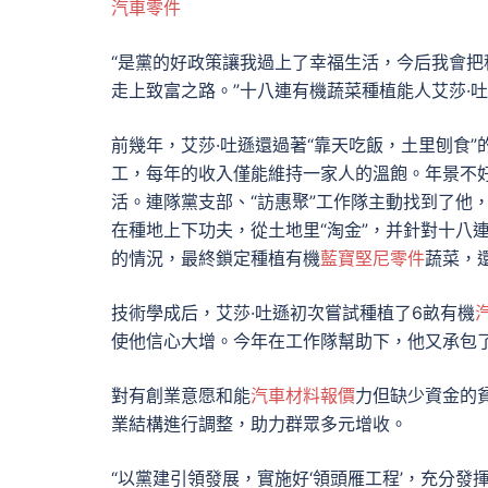
汽車零件
“是黨的好政策讓我過上了幸福生活，今后我會把
走上致富之路。”十八連有機蔬菜種植能人艾莎·
前幾年，艾莎·吐遜還過著“靠天吃飯，土里刨食
工，每年的收入僅能維持一家人的溫飽。年景不
活。連隊黨支部、“訪惠聚”工作隊主動找到了他，
在種地上下功夫，從土地里“淘金”，并針對十八
的情況，最終鎖定種植有機
藍寶堅尼零件
蔬菜，
技術學成后，艾莎·吐遜初次嘗試種植了6畝有機
使他信心大增。今年在工作隊幫助下，他又承包了
對有創業意愿和能
汽車材料報價
力但缺少資金的
業結構進行調整，助力群眾多元增收。
“以黨建引領發展，實施好‘領頭雁工程’，充分發