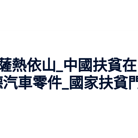
薩熱依山_中國扶貧在
德汽車零件_國家扶貧