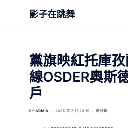
跳
至
影子在跳舞
主
要
內
容
黨旗映紅托庫孜
線OSDER奧斯
戶
BY
ADMIN
2025 年 7 月 29 日
未分類