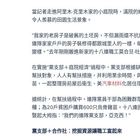
當記者走進阿里木·克里木家的小庭院時，滿院
令人羨慕的田園生活景象。
“我家的老房子是破舊的土坯房，不但漏雨還不
連隊家家戶戶的房子裝修得都跟城里人的一樣，
變樣。”去年剛剛搬進新家的十八連職工莫合旦·
在實施“黨支部＋庭院經濟”過程中，黨支部根據
幫扶對象，人人有幫扶措施，并利用業余時間，
苗，一起整理房前屋后衛生、美
汽車材料
化居住
據統計，在幫扶過程中，連隊黨員干部為困難群眾
種；為20戶貧困戶購買600只烏骨雞苗。十八
豎起大拇指：“我們的連隊黨支部，亞克西！”
黨支部＋合作社：挖掘資源讓職工富起來