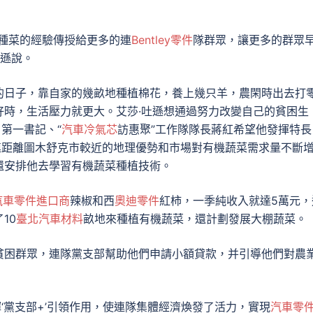
種菜的經驗傳授給更多的連
Bentley零件
隊群眾，讓更多的群眾
吐遜說。
”的日子，靠自家的幾畝地種植棉花，養上幾只羊，農閑時出去打
好時，生活壓力就更大。艾莎·吐遜想通過努力改變自己的貧困生
第一書記、“
汽車冷氣芯
訪惠聚”工作隊隊長蔣紅希望他發揮特長
連距離圖木舒克市較近的地理優勢和市場對有機蔬菜需求量不斷
還安排他去學習有機蔬菜種植技術。
汽車零件進口商
辣椒和西
奧迪零件
紅柿，一季純收入就達5萬元，
10
臺北汽車材料
畝地來種植有機蔬菜，還計劃發展大棚蔬菜。
貧困群眾，連隊黨支部幫助他們申請小額貸款，并引導他們對農
揮‘黨支部+’引領作用，使連隊集體經濟煥發了活力，實現
汽車零