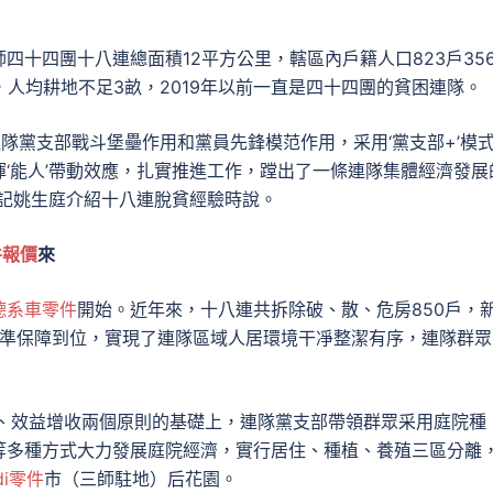
十四團十八連總面積12平方公里，轄區內戶籍人口823戶356
0畝，人均耕地不足3畝，2019年以前一直是四十四團的貧困連隊。
連隊黨支部戰斗堡壘作用和黨員先鋒模范作用，采用‘黨支部+’模
‘能人’帶動效應，扎實推進工作，蹚出了一條連隊集體經濟發展
書記姚生庭介紹十八連脫貧經驗時說。
件報價
來
德系車零件
開始。近年來，十八連共拆除破、散、危房850戶，
”標準保障到位，實現了連隊區域人居環境干凈整潔有序，連隊群眾
觀、效益增收兩個原則的基礎上，連隊黨支部帶領群眾采用庭院種
等多種方式大力發展庭院經濟，實行居住、種植、養殖三區分離
di零件
市（三師駐地）后花園。