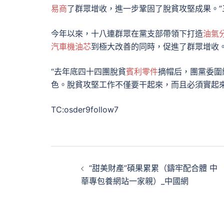
易商
了群眾增收，進一步鞏固了脫貧攻堅成果。”
今年以來，十八連群眾在黨支部帶領下打造
油氣
汽車機油芯
到極大改善的同時，促進了群眾增收
“去年底四十四團脫貧
賓利零件
摘帽后，團黨委圍
色。脫貧攻堅工作不僅要干起來，而且必須實起
TC:osder9follow7
文
“甜美財產”碩果累累（鑄牢配合體 中
章
華專包養網站一家親）_中國網
導