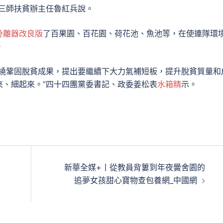
三師扶貧辦主任魯紅兵說。
分離器改良版
了百果園、百花園、荷花池、魚池等，在使連隊環
。
繞鞏固脫貧成果，提出要繼續下大力氣補短板，提升脫貧質量和
來、細起來。”四十四團黨委書記、政委姜松表
水箱精
示。
新華全媒+丨從教員背簍到年夜黌舍園的
追夢女孩甜心寶物查包養網_中國網