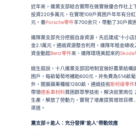
近年來，連黨支部結合實際在做實做優合作社上
投資220多萬元，在實現109戶貧困戶年年有分
元，養
Porsche零件
羊700余只，帶動了30戶貧
連隊黨支部充分挖掘自身資源，先后建成“十小店鋪
金2.1萬元。通過資源整合利用，連隊年租金總收
資金動起
Benz零件
來、連隊環境美起來的
Skod
姚生庭說，十八連黨支部因地制宜做好農業結構調
困戶，每畝葡萄地補助600元，并免費為514畝
外，開展蘋果種植1280畝，通過技術
斯柯達零件
帶領
德系車材料
貧困群眾學技術，解決就業崗位；
生產，解放了勞動力，實現了增產提質增效目標…
渠道。
黨支部＋能人：充分發揮“能人”帶動效應