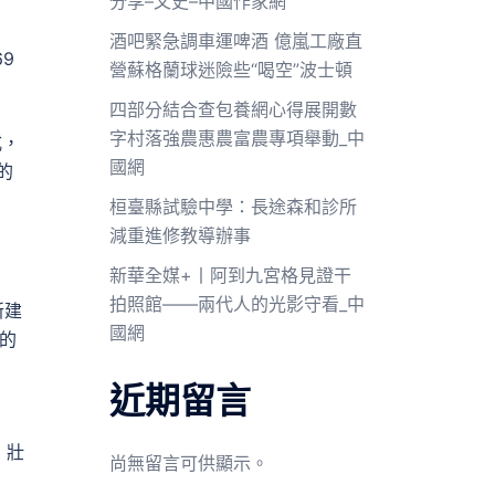
分享–文史–中國作家網
酒吧緊急調車運啤酒 億嵐工廠直
9
營蘇格蘭球迷險些“喝空”波士頓
四部分結合查包養網心得展開數
字村落強農惠農富農專項舉動_中
式，
國網
的
桓臺縣試驗中學：長途森和診所
減重進修教導辦事
新華全媒+丨阿到九宮格見證干
拍照館——兩代人的光影守看_中
新建
國網
的
近期留言
，壯
尚無留言可供顯示。