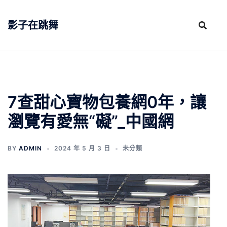
跳
至
影子在跳舞
主
要
內
容
7查甜心寶物包養網0年，讓
瀏覽有愛無“礙”_中國網
BY
ADMIN
2024 年 5 月 3 日
未分類