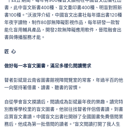
“‘十四五’期間，每年有900種盲文讀物在中國盲文出書社出
書，此中盲文新書400種、盲文重印書400種、明盲對照新
書100種。”沃淑萍介紹，中國盲文出書社每年還出書120種
年夜字讀物，制作80部無障礙影視作品，每年研發一款智
能化盲用輔具產品，開發2款無障礙應用軟件，晉陞融會出
書與傳播服務才能。
匠 心
做好每一本盲文圖書，滿足多樣化閱讀需求
瞽者彭斌是云南省圖書館視障閱覽室的常客，年過半百的他
一向堅持著借書、讀書、聽書的習慣。
自從學會盲文摸讀后，閱讀成為彭斌最年夜的樂趣。讀完特
別教導學校里的盲文圖書，他就往找瞽者伴侶借書讀，到書
店買盲文書讀。中國盲文出書社開辦了全國圖書免費借閱業
務后，他成為第一批借閱的讀者。“盲文閱讀打開了我人生