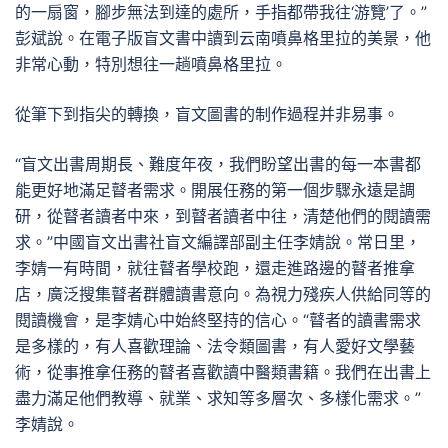
的一扇窗，腳步無法到達的處所，手指都帶我往‘游覽’了。”
彭斌說。在電子版盲文書中讀到云南噴鼻格里拉的美景，他
非常心動，特別想往一趟噴鼻格里拉。
從筆下到指尖的轉換，盲文圖書的制作過程并非易事。
“盲文出書周期長、難度年夜，我們盼望出書的每一本書都
能更好地滿足瞽者需求。開展任務的第一個步驟永遠是調
研，從瞽者讀者中來，到瞽者讀者中往，清楚他們的閱讀需
求。”中國盲文出書社盲文編譯部副主任李婧說。常日里，
李婧一有時間，就往瞽者學校跑，還走進路邊的瞽者推拿
店，廣泛搜集瞽者群體讀書意向。為視力殘疾人供給同等的
閱讀機會，是李婧心中始終堅持的信心。“瞽者的讀書需求
是多樣的，有人喜歡理論、法令類圖書，有人愛好文學藝
術，從事推拿任務的瞽者喜歡讀中醫類書籍。我們在出書上
盡力滿足他們教導、就業、求知等多層次、多樣化需求。”
李婧說。