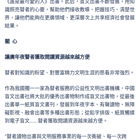
《誰是最可愛的人》出書。此后，盲文出書不斷發展，用知
識照亮瞽者的心靈，幫助他們接收教導、把握技巧、清楚世
界，讓他們能夠在更廣領域、更深層次上共享經濟社會發展
結果。
關 心
讓廣年夜瞽者獲取閱讀資源越來越方便
瞽者對知識的盼望、對豐富精力文明生涯的愿看非常強烈。
作為我國獨一一家為瞽者服務的公益性文明出書機構，中國
盲文出書社將大批的優秀出書物制作成盲文出書物，從最後
出書單一紙質盲文書刊，發展到年夜字本、有聲讀物、無障
礙影視、融會出書等多種出書形態；從鉛字排版、紙質觸摸
到電子盲文……瞽者獲取閱讀資源越來越方便。
“瞽者讀物出書與文明服務事業的每一次衝破、每一次跨