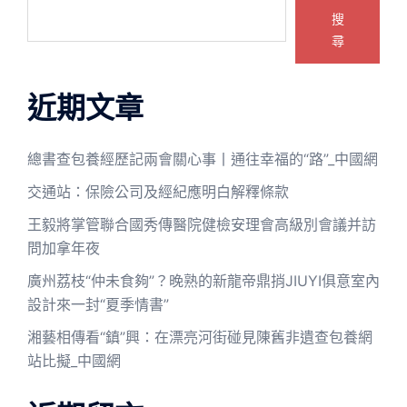
搜
尋
近期文章
總書查包養經歷記兩會關心事丨通往幸福的“路”_中國網
交通站：保險公司及經紀應明白解釋條款
王毅將掌管聯合國秀傳醫院健檢安理會高級別會議并訪
問加拿年夜
廣州荔枝“仲未食夠”？晚熟的新龍帝鼎捎JIUYI俱意室內
設計來一封“夏季情書”
湘藝相傳看“鎮”興：在漂亮河街碰見陳舊非遺查包養網
站比擬_中國網