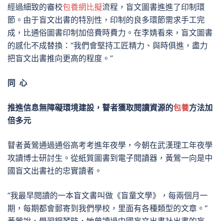
經過細致的審校
包養網比擬
流程，盲文圖書進進了印制環
節。由于盲文出書的特別性，印制的良多環節需求手工完
成，比通俗圖書印制加倍費時費力。在李婧看來，盲文圖書
的感化不成替換：“我們會堅持工匠精力、與時俱進，盡力
把盲文出書推向更高的程度。”
同 心
推進信息無障礙環境建設，瞽者獲取閱讀資源的
包養
方法加
倍多元
瞽者黃鶯通過通俗高考考進年夜學，今朝在武漢理工年夜學
攻讀博士研討生。從紙質圖書到電子閱讀器，黃鶯一向是中
國盲文出書社的忠實讀者。
“我最早閱讀的一本盲文書叫做《盲童文學》，每兩個月一
期，每期都會郵寄到我們學校，里面有各種類型的文章。”