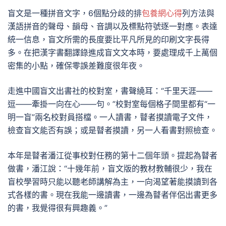
盲文是一種拼音文字，6個點分歧的排
包養網心得
列方法與
漢語拼音的聲母、韻母、音調以及標點符號逐一對應。表達
統一信息，盲文所需的長度要比平凡所見的印刷文字長得
多。在把漢字書翻譯錄進成盲文文本時，要處理成千上萬個
密集的小點，確保零誤差難度很年夜。
走進中國盲文出書社的校對室，書聲繞耳：“千里天涯——
逗——牽掛一向在心——句。”校對室每個格子間里都有“一
明一盲”兩名校對員搭檔。一人讀書，瞽者摸讀電子文件，
檢查盲文能否有誤；或是瞽者摸讀，另一人看書對照檢查。
本年是瞽者潘江從事校對任務的第十二個年頭。提起為瞽者
做書，潘江說：“十幾年前，盲文版的教材教輔很少，我在
盲校學習時只能以聽老師講解為主，一向渴望著能摸讀到各
式各樣的書。現在我能一邊讀書，一邊為瞽者伴侶出書更多
的書，我覺得很有興趣義。”