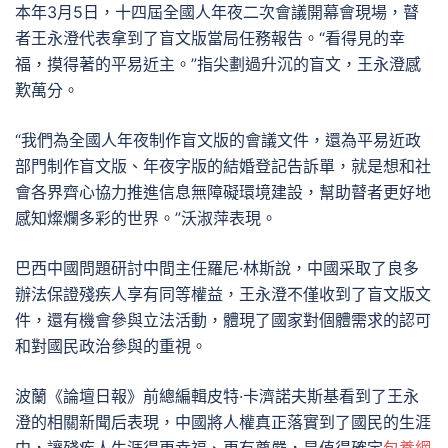
本年3月5日，十四屆全國人年夜二次會議開幕會現場，瞽
者王永澄代表拿到了盲文版當局任務報告。“看得見的幸
福，摸得著的平易近主。”指尖劃過升沉的盲文，王永澄感
歎萬分。
“我們為全國人年夜制作盲文版的會議文件，還為平易近政
部門制作盲文版、年夜字版的結婚登記告訴單，就是想和社
會各界齊心協力推進信息無障礙環境建設，幫助瞽者更好地
感知燦爛多彩的世界。”沃淑萍表現。
巴西中國問題研討中間主任羅尼·林斯說，中國采取了良多
辦法保證殘疾人享有同等權益，王永澄不僅收到了盲文版文
件，還有機會參與立法活動，體現了國家對個體需求的認可
和對國民政治參與的重視。
波蘭《論壇日報》前總編輯皮特·卡濟諾夫斯基看到了王永
澄的相關新聞后表現，中國將人權真正落實到了國民的生涯