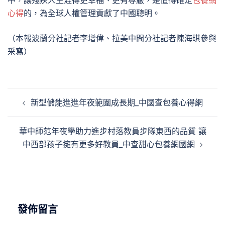
中，讓殘疾人生涯得更幸福、更有尊嚴，是值得確定
包養網
心得
的，為全球人權管理貢獻了中國聰明。
（本報波蘭分社記者李增偉、拉美中間分社記者陳海琪參與
采寫）
文
新型儲能進進年夜範圍成長期_中國查包養心得網
章
導
華中師范年夜學助力進步村落教員步隊東西的品質 讓
覽
中西部孩子擁有更多好教員_中查甜心包養網國網
發佈留言