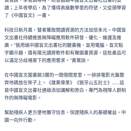
黃鶯說，學習鋼琴時，她曾讀過中國盲文出書社出書的盲
譜；上年夜學后，為了懂得高級數學里的符號，又從頭學習
了《中國盲文》一書。
科技日新月異，瞽者獲取閱讀資源的方法加倍多元，中國盲
文出書社持續推進無障礙應用軟件研發、優化、維護及推
廣。“我用過中國盲文出書社的聽書機、盲用電腦、盲文點
字顯示器，還有陽光讀屏軟件和有聲圖書資源，這些產品可
以滿足分歧場景下的應用需求。”黃鶯說。
在中國盲文圖書館3層的一間借閱室里，一排排電影光盤整
齊地碼放在架子上。《建黨偉業》《狼牙山五壯士》……這
是中國盲文出書社通過添加講解和旁白，專門為視障人群制
作的無障礙電影。
幫助殘疾人更方便地獲守信息，保證殘疾人的基礎權益，中
國一向外行動。