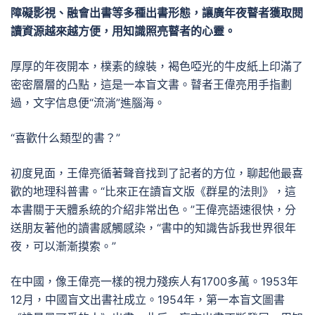
障礙影視、融會出書等多種出書形態，讓廣年夜瞽者獲取閱
讀資源越來越方便，用知識照亮瞽者的心靈。
厚厚的年夜開本，樸素的線裝，褐色啞光的牛皮紙上印滿了
密密層層的凸點，這是一本盲文書。瞽者王偉亮用手指劃
過，文字信息便“流淌”進腦海。
“喜歡什么類型的書？”
初度見面，王偉亮循著聲音找到了記者的方位，聊起他最喜
歡的地理科普書。“比來正在讀盲文版《群星的法則》，這
本書關于天體系統的介紹非常出色。”王偉亮語速很快，分
送朋友著他的讀書感觸感染，“書中的知識告訴我世界很年
夜，可以漸漸摸索。”
在中國，像王偉亮一樣的視力殘疾人有1700多萬。1953年
12月，中國盲文出書社成立。1954年，第一本盲文圖書