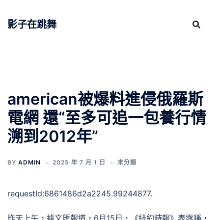
跳
至
影子在跳舞
主
要
內
容
american被爆料進侵俄羅斯
電網 還“至多可追一包養行情
溯到2012年”
BY
ADMIN
2025 年 7 月 1 日
未分類
requestId:6861486d2a2245.99244877.
昨天上午，據文匯報道，6月15日，《紐約時報》表露稱，