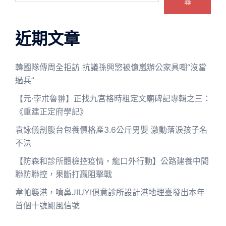
尋
近期文章
韓國隊傳周全拒訪 抗議孫興慜被億嵐辦公家具嘲“沒當
過兵”
【元·孛朮魯翀】正找九宮格時租定文廟碑記專輯之三：
《重建正定府學記》
袁詠儀剖腹台包養價格產3.6公斤男嬰 激動落淚孩子名
不決
【防森和診所體檢控疫情，龍口外行動】公路建養中間
聯防聯控，果斷打贏阻擊戰
韋帕襲港，噴鼻JIUYI俱意診所設計港地理臺發出本年
首個十號颶風信號