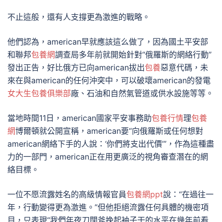
不止這般，還有人支撐更為激進的戰略。
他們認為，american早就應該這么做了，因為國土平安部
和聯邦
包養網
調查局多年前就開始針對“俄羅斯的網絡行動”
發出正告，好比俄方已向american拔出
包養
惡意代碼，未
來在與american的任何沖突中，可以破壞american的發電
女大生包養俱樂部
廠、石油和自然氣管道或供水設施等等。
當地時間11日，american國家平安事務助
包養行情
理
包養
網
博爾頓就公開宣稱，american要“向俄羅斯或任何想對
american網絡下手的人說：‘你們將支出代價’”，作為這種盡
力的一部門，american正在用更廣泛的視角審查潛在的網
絡目標。
一位不愿流露姓名的高級情報官員
包養網ppt
說：“在過往一
年，行動變得更為激進。”但他拒絕流露任何具體的機密項
目，只表現“我們年夜刀闊斧挽起袖子干的水平在幾年前看