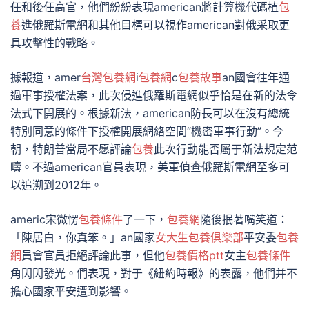
任和後任高官，他們紛紛表現american將計算機代碼植
包
養
進俄羅斯電網和其他目標可以視作american對俄采取更
具攻擊性的戰略。
據報道，amer
台灣包養網
i
包養網
c
包養故事
an國會往年通
過軍事授權法案，此次侵進俄羅斯電網似乎恰是在新的法令
法式下開展的。根據新法，american防長可以在沒有總統
特別同意的條件下授權開展網絡空間“機密軍事行動”。今
朝，特朗普當局不愿評論
包養
此次行動能否屬于新法規定范
疇。不過american官員表現，美軍偵查俄羅斯電網至多可
以追溯到2012年。
americ宋微愣
包養條件
了一下，
包養網
隨後抿著嘴笑道：
「陳居白，你真笨。」an國家
女大生包養俱樂部
平安委
包養
網
員會官員拒絕評論此事，但他
包養價格ptt
女主
包養條件
角閃閃發光。們表現，對于《紐約時報》的表露，他們并不
擔心國家平安遭到影響。