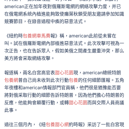
american正在加年夜對俄羅斯電網的網絡攻擊力度，并已
在俄電網系統內植進能夠致使癱葉秋鎖受朋友邀請參加知識
競賽節目，在錄音過程中瘓的惡意法式。
《紐約時
包養網車馬費
報》稱，american此前從未嘗在
叫。試在俄羅斯電網內部植進惡意法式。此次攻擊可視為一
次正告，也在告訴眾人，假如美俄之間產生嚴重沖突，那么
美方將會采取網絡攻擊。
報道稱，兩名白宮高官表
甜心花園
現，american總統特朗
包養網
普自己尚未收到此次行動
包養
的任何細節匯報。五角
年夜樓和american情報部門官員稱，他們很是猶豫能否要
將對俄采取行動的細節告訴特朗普，因為他們擔心特朗普的
反應，他能夠會顛覆行動，或轉
甜心花園
而與交際人員商議
此事。
過往三個月內，《紐
包養甜心網
約時報》采訪了一批白宮現