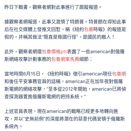
昨日下戰書，觀察者網對此事進行了跟蹤報道。
據觀察者網報道，此事又激憤了特朗普。特普朗在得知此事
后在社交媒體上發推文回懟，稱《紐約
包養
時報》的報道是
假的，并稱其做法“簡直是叛國行徑”，是國民的敵人！
此外，觀察者網還
包養價格ptt
表露了一些american對俄羅
斯網絡攻擊計劃事務的
包養網車馬費
細節：
當地時間6月15日，《紐約時報》徵引american現任
包養網
和後任平安事務官員的話稱，american正在加年夜對俄羅
斯電網的網絡攻擊，“至多從2012年開始，american已將偵
查探測器置進俄羅斯電網的把持系統。”
上述官員表現，現在american的戰略已經更多地轉向進
攻，并以“史無前例”的深度將潛在的惡意代碼安頓于俄羅斯
系統內。