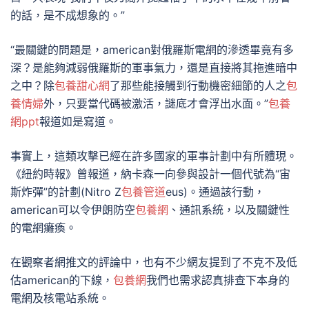
的話，是不成想象的。”
“最關鍵的問題是，american對俄羅斯電網的滲透畢竟有多
深？是能夠減弱俄羅斯的軍事氣力，還是直接將其拖進暗中
之中？除
包養甜心網
了那些能接觸到行動機密細節的人之
包
養情婦
外，只要當代碼被激活，謎底才會浮出水面。”
包養
網ppt
報道如是寫道。
事實上，這類攻擊已經在許多國家的軍事計劃中有所體現。
《紐約時報》曾報道，納卡森一向參與設計一個代號為“宙
斯炸彈”的計劃(Nitro Z
包養管道
eus)。通過該行動，
american可以令伊朗防空
包養網
、通訊系統，以及關鍵性
的電網癱瘓。
在觀察者網推文的評論中，也有不少網友提到了不克不及低
估american的下線，
包養網
我們也需求認真排查下本身的
電網及核電站系統。