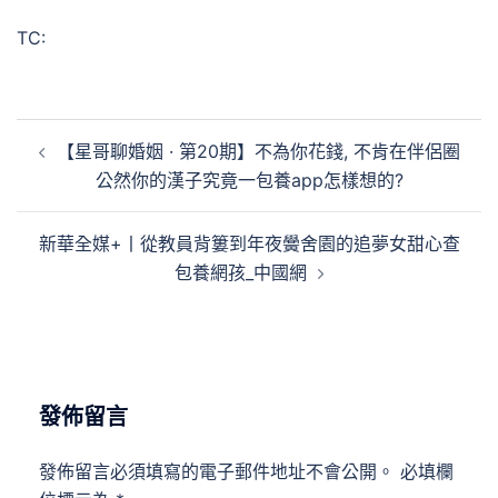
TC:
文
【星哥聊婚姻 · 第20期】不為你花錢, 不肯在伴侶圈
章
公然你的漢子究竟一包養app怎樣想的?
導
覽
新華全媒+丨從教員背簍到年夜黌舍園的追夢女甜心查
包養網孩_中國網
發佈留言
發佈留言必須填寫的電子郵件地址不會公開。
必填欄