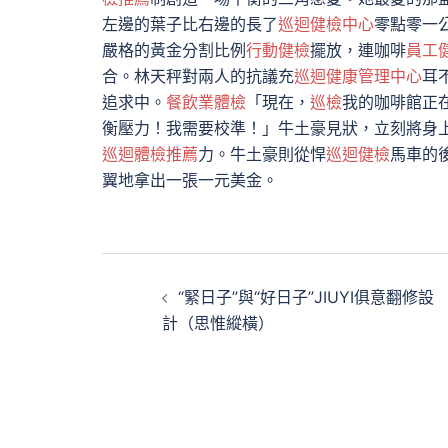
左邊的葉子比右邊的長了
巡迴健檢中心
零點零一
嚴格的黃金分割比例
行動健檢
擺放，連咖啡
員工
合。林天秤對兩人的抗議充
巡迴健康管理中心
耳
追求中。
餐飲業體檢
「現在，
巡檢
我的咖啡館正
衡壓力！我需要校準！」牛土豪見狀，立刻將身
巡迴體檢推薦
力。牛土豪則從悍
巡迴健檢
馬車的
翼地拿出一張一元美金。
文
“緊日子”與“好日子”JIUYI俱意翻修設
章
計（思惟縱橫）
導
覽