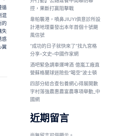
外行動】公路建養中間聯防聯
遵循
控，果斷打贏阻擊戰
例混
韋帕襲港，噴鼻JIUYI俱意診所設
衡的
計港地理臺發出本年首個十號颶
構失
風信號
誘惑
“成功的日子就快來了”找九宮格
心翼
分享–文史–中國作家網
酒吧緊急調車運啤酒 億嵐工廠直
營蘇格蘭球迷險些“喝空”波士頓
四部分結合查包養網心得展開數
字村落強農惠農富農專項舉動_中
國網
近期留言
尚無留言可供顯示。