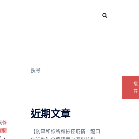
搜尋
搜
尋
近期文章
憤
餐
迴體
【防森和診所體檢控疫情，龍口
了，