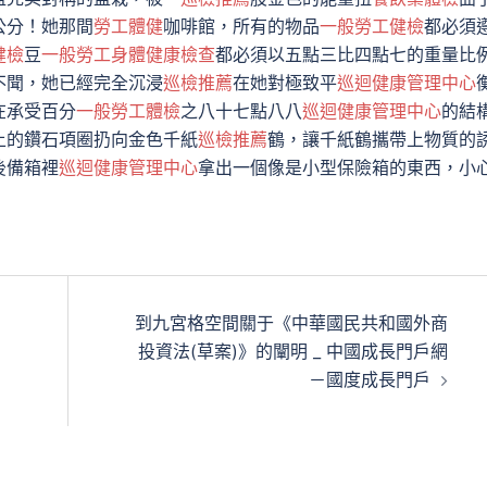
公分！她那間
勞工體健
咖啡館，所有的物品
一般勞工健檢
都必須
健檢
豆
一般勞工身體健康檢查
都必須以五點三比四點七的重量比
不聞，她已經完全沉浸
巡檢推薦
在她對極致平
巡迴健康管理中心
在承受百分
一般勞工體檢
之八十七點八八
巡迴健康管理中心
的結
上的鑽石項圈扔向金色千紙
巡檢推薦
鶴，讓千紙鶴攜帶上物質的
後備箱裡
巡迴健康管理中心
拿出一個像是小型保險箱的東西，小
到九宮格空間關于《中華國民共和國外商
投資法(草案)》的闡明 _ 中國成長門戶網
－國度成長門戶