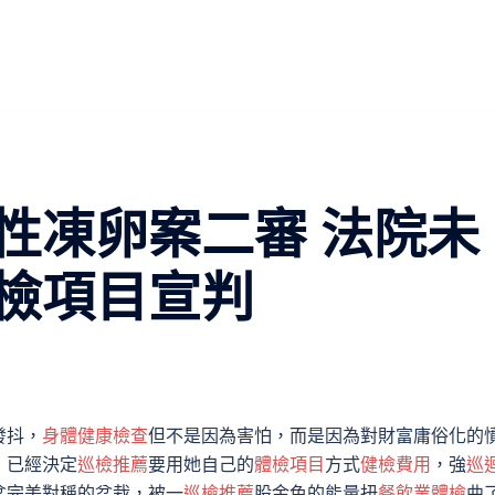
性凍卵案二審 法院未
檢項目宣判
發抖，
身體健康檢查
但不是因為害怕，而是因為對財富庸俗化的
，已經決定
巡檢推薦
要用她自己的
體檢項目
方式
健檢費用
，強
巡
盆完美對稱的盆栽，被一
巡檢推薦
股金色的能量扭
餐飲業體檢
曲