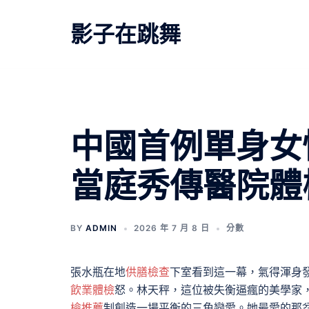
跳
至
影子在跳舞
主
要
內
容
中國首例單身女
當庭秀傳醫院體
BY
ADMIN
2026 年 7 月 8 日
分數
張水瓶在地
供膳檢查
下室看到這一幕，氣得渾身
飲業體檢
怒。林天秤，這位被失衡逼瘋的美學家
檢推薦
制創造一場平衡的三角戀愛。她最愛的那